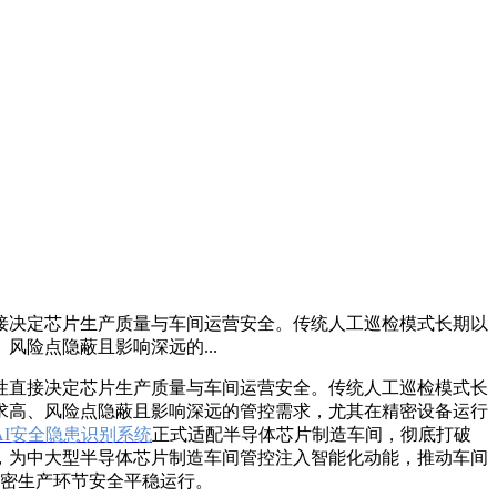
接决定芯片生产质量与车间运营安全。传统人工巡检模式长期以
险点隐蔽且影响深远的...
性直接决定芯片生产质量与车间运营安全。传统人工巡检模式长
求高、风险点隐蔽且影响深远的管控需求，尤其在精密设备运行
AI安全隐患识别系统
正式适配半导体芯片制造车间，彻底打破
，为中大型半导体芯片制造车间管控注入智能化动能，推动车间
精密生产环节安全平稳运行。