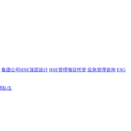
估
集团公司HSE顶层设计
HSE管理项目托管
应急管理咨询
ESG
师队伍