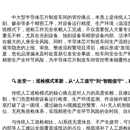
中大型半导体芯片制造车间的管控痛点，本质上是传统人
刻、掺杂等多个精密工序，对设备运行精度、生产环境（温湿
统模式下，巡检工作完全依赖人工完成，不仅需要投入大量专
屡见不鲜，尤其在光刻设备、蚀刻设备等精密设备内部、洁净
在极大的人身安全风险。同时，半导体芯片制造车间生产流程
规等隐患的上报、审批、整改流程繁琐且滞后，难以形成“发
废，危化品泄漏未及时处置易引发安全事故，给车间安全生产
精密生产全环节风险，为半导体芯片制造车间管控带来颠覆性
🔍 改变一：巡检模式革新，从“人工值守”到“智能值守
传统人工巡检模式的核心痛点是对人力的高度依赖，且难
制，专门负责精密设备运行检查、生产环境监测、作业操作规
底打破了这一困境，通过融合AI视频监控预警、AI+无人机智
位、无死角巡检体系，实现精密生产全环节风险的全时段、自
与传统人工巡检相比，AI系统无需休息、不产生疲劳，可
内部等人工难以全面覆盖或抵达的点位，彻底填补了人工巡检