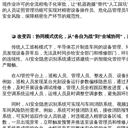
现作业许可的全流程电子化审批，让“机器跑腿”替代“人工踩
的人员证照管理功能可实现对精密设备操作员、危化品管理员等
安全风险，保障精密生产环节的规范性。
🤝 改变四：协同模式优化，从“各自为战”到“全域协同”
传统人工巡检模式下，半导体芯片制造车间的设备管理、
员发现设备异常后，无法及时同步给安全部门和维修部门，环
的连续性。AI安全隐患识别系统通过搭建统一的智能化管控
产顺畅。
在AI管控平台上，巡检人员、管理人员、整改人员、设
例如，巡检人员发现某台光刻设备运行参数偏移隐患后，通过
任务，及时开展设备调试维修，管理人员全程跟踪整改进度，
至空调系统运维人员，运维人员及时调整空调参数，避免因环
同时，AI安全隐患识别系统可实现与车间消防系统、视频
车间风险防控需求。例如，系统可对接消防主机，接收消防报
系统，可实时追踪作业人员轨迹，对违规进入精密设备区域、
数，一旦出现异常，立即触发预警并推送至设备管理员和维修