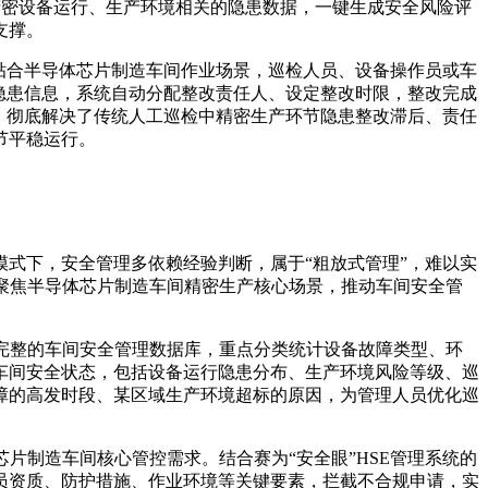
精密设备运行、生产环境相关的隐患数据，一键生成安全风险评
支撑。
，贴合半导体芯片制造车间作业场景，巡检人员、设备操作员或车
隐患信息，系统自动分配整改责任人、设定整改时限，整改完成
，彻底解决了传统人工巡检中精密生产环节隐患整改滞后、责任
节平稳运行。
式下，安全管理多依赖经验判断，属于“粗放式管理”，难以实
聚焦半导体芯片制造车间精密生产核心场景，推动车间安全管
完整的车间安全管理数据库，重点分类统计设备故障类型、环
车间安全状态，包括设备运行隐患分布、生产环境风险等级、巡
障的高发时段、某区域生产环境超标的原因，为管理人员优化巡
片制造车间核心管控需求。结合赛为“安全眼”HSE管理系统的
员资质、防护措施、作业环境等关键要素，拦截不合规申请，实