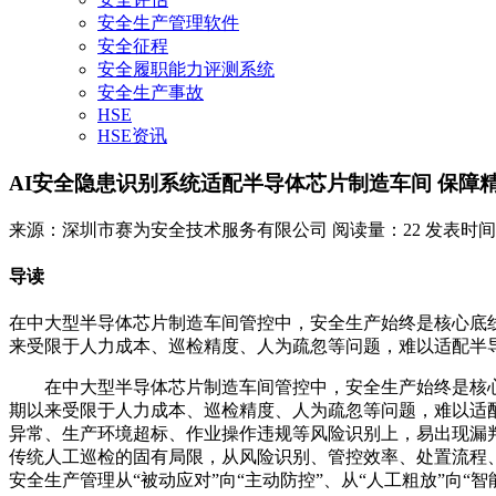
安全生产管理软件
安全征程
安全履职能力评测系统
安全生产事故
HSE
HSE资讯
AI安全隐患识别系统适配半导体芯片制造车间 保障
来源：深圳市赛为安全技术服务有限公司
阅读量：22
发表时间：20
导读
在中大型半导体芯片制造车间管控中，安全生产始终是核心底
来受限于人力成本、巡检精度、人为疏忽等问题，难以适配半导
在中大型半导体芯片制造车间管控中，安全生产始终是核
期以来受限于人力成本、巡检精度、人为疏忽等问题，难以适
异常、生产环境超标、作业操作违规等风险识别上，易出现漏
传统人工巡检的固有局限，从风险识别、管控效率、处置流程
安全生产管理从“被动应对”向“主动防控”、从“人工粗放”向