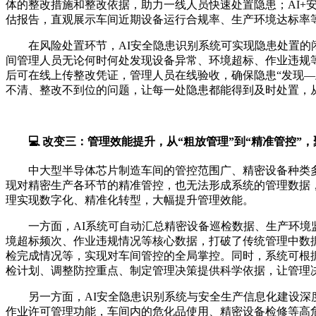
体的整改措施和整改依据，助力一线人员快速处置隐患；AI+
估报告，直观展示车间近期设备运行合规率、生产环境达标率
在风险处置环节，AI安全隐患识别系统可实现隐患处置的
间管理人员无论何时何处发现设备异常、环境超标、作业违规
后可在线上传整改凭证，管理人员在线验收，确保隐患“发现
不清、整改不到位的问题，让每一处隐患都能得到及时处置，
💻 改变三：管理效能提升，从“粗放管理”到“精准管控
中大型半导体芯片制造车间的管控范围广、精密设备种类
现对精密生产各环节的精准管控，也无法形成系统的管理数据
理实现数字化、精准化转型，大幅提升管理效能。
一方面，AI系统可自动汇总精密设备巡检数据、生产环
境超标频次、作业违规情况等核心数据，打破了传统管理中数
检完成情况等，实现对车间管控的全局掌控。同时，系统可根
检计划、调整防控重点、制定管理决策提供科学依据，让管理
另一方面，AI安全隐患识别系统与安全生产信息化建设深
作业许可管理功能，车间内的危化品使用、精密设备检修等高