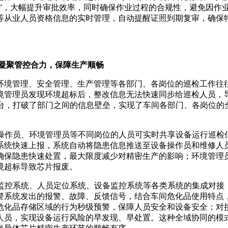
坑”，大幅提升审批效率，同时确保作业过程的合规性，避免因作
从业人员资格信息的实时管理，自动提醒证照到期复审，确保特
，凝聚管控合力，保障生产顺畅
环境管理、安全管理、生产管理等各部门、各岗位的巡检工作往
境管理员发现环境超标后，整改信息无法快速同步给巡检人员，
平台，打破了部门之间的信息壁垒，实现了车间各部门、各岗位的
备操作员、环境管理员等不同岗位的人员可实时共享设备运行巡检
系统快速上报，系统自动将隐患信息推送至设备操作员和维修人
确保隐患快速处置，最大限度减少对精密生产的影响；环境管理
境超标导致芯片报废。
监控系统、人员定位系统、设备监控系统等各类系统的集成对接
警系统发出的报警、故障、反馈信号，结合车间危化品使用特点
危化品存储区域的行为秒级预警，保障人员安全和设备安全；对
人员，实现设备运行风险的早发现、早处置。这种全域协同的模式