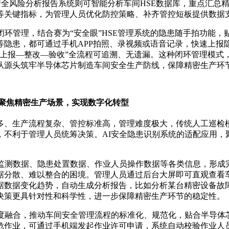
安全风险分析报告系统则可智能分析车间HSE数据库，重点汇总
等关键指标，为管理人员优化防控策略、补齐管控短板提供数据
闭环管理，结合赛为“安全眼”HSE管理系统的隐患随手拍功能
等隐患，都可通过手机APP拍照、录视频或语音记录，快速上报
—上报—整改—验收”全流程可追溯、无遗漏。这种闭环管理模式
从源头筑牢半导体芯片制造车间安全生产防线，保障精密生产环
”，聚焦精密生产场景，实现数字化转型
多、生产流程复杂、管控标准高，管理难度极大，传统人工巡检模
，不利于管理人员统筹决策。AI安全隐患识别系统的适配应用，
境监测数据、隐患处置数据、作业人员操作数据等各类信息，形成
据分散、难以整合的困境。管理人员通过后台大屏即可直观查看
据数据变化趋势，自动生成分析报告，比如分析某台精密设备故
决策更具针对性和科学性，进一步保障精密生产环节的稳定性。
度融合，推动车间安全管理流程的标准化、规范化，贴合半导体芯
危作业，可通过手机端发起作业许可申请，系统自动校验作业人