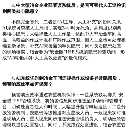
3. 中大型冶金企业部署该系统后，是否可替代人工巡检识
别两类核心隐患？
不能完全替代，二者是“AI主导、人工补充”的协同关系。
AI系统可突破人工局限，实现24小时无死角、高精度识别两
类核心隐患，大幅降低人工工作量，适配中大型冶金车间高
温、高粉尘的作业环境和广阔作业范围。但人工巡检可处理极
端复杂场景、补充AI未覆盖的罕见隐患，同时负责隐患处置
的现场核实，结合赛为“安全眼”HSE系统的隐患排查功能，形
成“AI精准识别+人工高效处置”的最优模式。
4. AI系统识别到冶金车间违规操作或设备异常隐患后，
预警响应效率如何保障？
预警响应效率通过双重机制保障：一是系统联动赛为“安
全眼”HSE管理系统，将预警信息同步推送至移动端和管理平
台，明确处置责任人和时限，大幅提升监管响应速度；二是分
级预警机制，按隐患等级推送对应层级人员，一般隐患实时推
送现场人员，重大隐患同步推送安全管理负责人，联动应急管
理模块提供处置指引。同时，系统跟踪处置进度，结合双重管