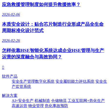
应急救援管理制度如何提升救援效率？
2026-02-06
本质安全设计：贴合芯片制造行业形成产品全生命
周期标准化设计范式
2026-02-26
怎样依靠HSE智能化系统达成企业HSE管理与生产
运营的深度融合与高效协同？

软件产品
安全生产管理数字化系统
安全履职能力评估系统
安全生
产监管系统
解决方案
AI+安全生产
机械制造
仓储物流
工业互联网+危化生产
高速运营
物业管理
危化事故预防