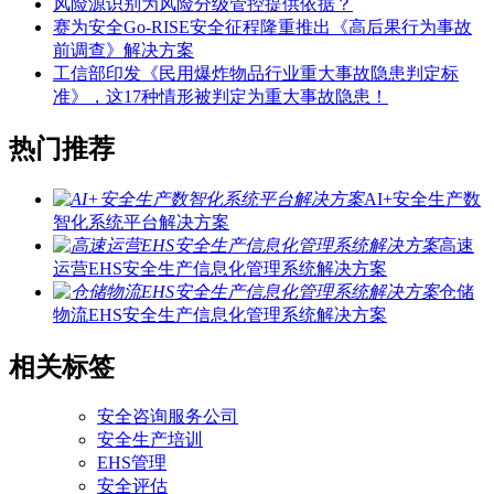
风险源识别为风险分级管控提供依据？
赛为安全Go-RISE安全征程隆重推出《高后果行为事故
前调查》解决方案
工信部印发《民用爆炸物品行业重大事故隐患判定标
准》，这17种情形被判定为重大事故隐患！
热门推荐
AI+安全生产数
智化系统平台解决方案
高速
运营EHS安全生产信息化管理系统解决方案
仓储
物流EHS安全生产信息化管理系统解决方案
相关标签
安全咨询服务公司
安全生产培训
EHS管理
安全评估