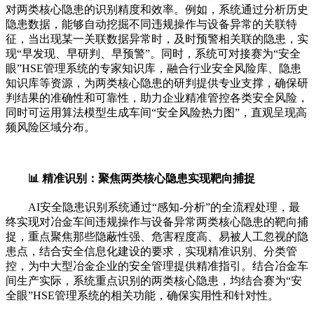
对两类核心隐患的识别精度和效率。例如，系统通过分析历史
隐患数据，能够自动挖掘不同违规操作与设备异常的关联特
征，当出现某一关联数据异常时，及时预警相关联的隐患，实
现“早发现、早研判、早预警”。同时，系统可对接赛为“安全
眼”HSE管理系统的专家知识库，融合行业安全风险库、隐患
知识库等资源，为两类核心隐患的研判提供专业支撑，确保研
判结果的准确性和可靠性，助力企业精准管控各类安全风险，
同时可运用算法模型生成车间“安全风险热力图”，直观呈现高
频风险区域分布。
📊 精准识别：聚焦两类核心隐患实现靶向捕捉
AI安全隐患识别系统通过“感知-分析”的全流程处理，最
终实现对冶金车间违规操作与设备异常两类核心隐患的靶向捕
捉，重点聚焦那些隐蔽性强、危害程度高、易被人工忽视的隐
患点，结合安全信息化建设的要求，实现精准识别、分类管
控，为中大型冶金企业的安全管理提供精准指引。结合冶金车
间生产实际，系统重点识别的两类核心隐患，均结合赛为“安
全眼”HSE管理系统的相关功能，确保实用性和针对性。