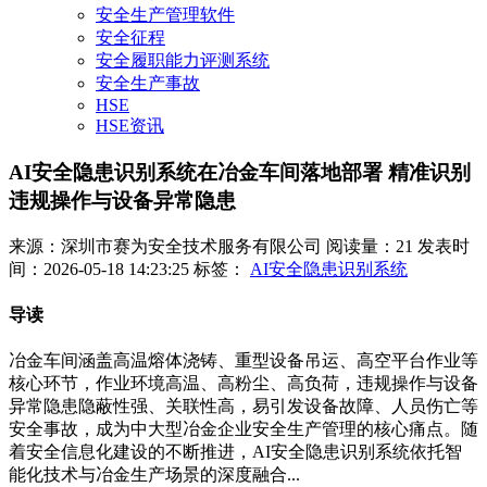
安全生产管理软件
安全征程
安全履职能力评测系统
安全生产事故
HSE
HSE资讯
AI安全隐患识别系统在冶金车间落地部署 精准识别
违规操作与设备异常隐患
来源：深圳市赛为安全技术服务有限公司
阅读量：21
发表时
间：2026-05-18 14:23:25
标签：
AI安全隐患识别系统
导读
冶金车间涵盖高温熔体浇铸、重型设备吊运、高空平台作业等
核心环节，作业环境高温、高粉尘、高负荷，违规操作与设备
异常隐患隐蔽性强、关联性高，易引发设备故障、人员伤亡等
安全事故，成为中大型冶金企业安全生产管理的核心痛点。随
着安全信息化建设的不断推进，AI安全隐患识别系统依托智
能化技术与冶金生产场景的深度融合...