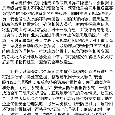
当系统精准识别到违规操作或设备异常隐患后，会根据隐
患等级自动发出不同级别预警信号，预警信息会同步推送至赛
为“安全眼”HSE管理系统的相关模块，同时推送至现场作业人
员、安全管理人员的移动端设备，明确预警内容、隐患位置、
隐患等级和处置建议，确保相关人员第一时间掌握隐患信息，
将监管响应时间大幅缩短。对于一般隐患，系统结合隐患随手
拍功能，支持作业人员通过手机APP上传隐患现场照片、视
频，实时记录隐患处置过程，实现隐患闭环管理；对于重大隐
患，系统会自动触发应急预警，联动赛为“安全眼”HSE管理系
统的应急管理模块，推送应急处置卡、应急预案等相关资源，
指导现场人员开展应急处置工作，同时提醒安全管理人员及时
赶赴现场指挥处置，避免安全事故发生。
此外，系统会对冶金车间两类核心隐患的处置过程进行全
程跟踪记录，将处置数据、整改结果同步录入赛为“安全
眼”HSE管理系统，形成完整的隐患处置档案，便于后续追溯
和分析。同时，系统通过AI+安全风险分析报告系统，一键生
成冶金车间隐患分析报告，直观展示隐患的分布情况、处置效
果，为中大型冶金企业的安全信息化建设提供数据支撑，助力
企业优化安全管理策略，提升两类核心隐患防控能力。这种闭
环预警处置机制，严格落实“五定”管理要求，形成“识别—评
估—管控—改进—复盘”的全流程管理，彻底改变了传统隐