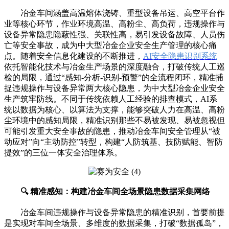
冶金车间涵盖高温熔体浇铸、重型设备吊运、高空平台作
业等核心环节，作业环境高温、高粉尘、高负荷，违规操作与
设备异常隐患隐蔽性强、关联性高，易引发设备故障、人员伤
亡等安全事故，成为中大型冶金企业安全生产管理的核心痛
点。随着安全信息化建设的不断推进，
AI安全隐患识别系统
依托智能化技术与冶金生产场景的深度融合，打破传统人工巡
检的局限，通过“感知-分析-识别-预警”的全流程闭环，精准捕
捉违规操作与设备异常两大核心隐患，为中大型冶金企业安全
生产筑牢防线。不同于传统依赖人工经验的排查模式，AI系
统以数据为核心、以算法为支撑，能够突破人力在高温、高粉
尘环境中的感知局限，精准识别那些不易被发现、易被忽视但
可能引发重大安全事故的隐患，推动冶金车间安全管理从“被
动应对”向“主动防控”转型，构建“人防筑基、技防赋能、智防
提效”的三位一体安全治理体系。
🔍 精准感知：构建冶金车间全场景隐患数据采集网络
冶金车间违规操作与设备异常隐患的精准识别，首要前提
是实现对车间全场景、多维度的数据采集，打破“数据孤岛”，