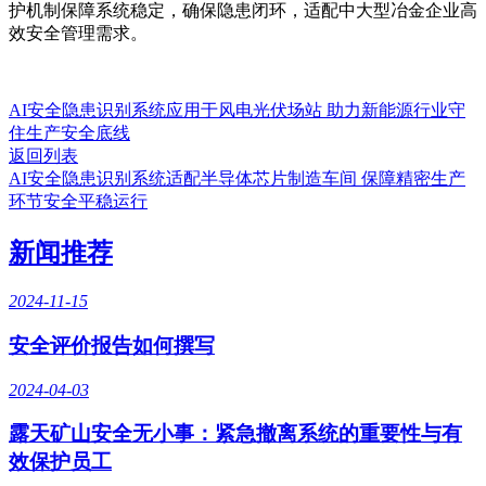
护机制保障系统稳定，确保隐患闭环，适配中大型冶金企业高
效安全管理需求。
AI安全隐患识别系统应用于风电光伏场站 助力新能源行业守
住生产安全底线
返回列表
AI安全隐患识别系统适配半导体芯片制造车间 保障精密生产
环节安全平稳运行
新闻推荐
2024-11-15
安全评价报告如何撰写
2024-04-03
露天矿山安全无小事：紧急撤离系统的重要性与有
效保护员工