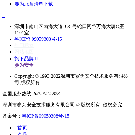
赛为服务清单下载

深圳市南山区南海大道1031号蛇口网谷万海大厦C座
1101室
粤ICP备09059308号-15
热门标签
网站地图
旗下品牌

赛为安全
Copyright © 1993-2022深圳市赛为安全技术服务有限公
司 版权所有
全国服务热线
400-902-2878
深圳市赛为安全技术服务有限公司 © 版权所有· 侵权必究
备案号：
粤ICP备09059308号-15

首页

产品