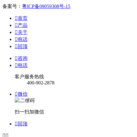
备案号：
粤ICP备09059308号-15

首页

产品

关于

电话

回顶

咨询

电话
客户服务热线
400-902-2878

微信
扫一扫加微信

回顶

