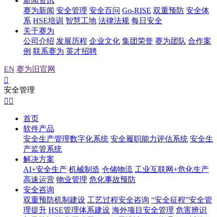
新闻资讯
赛为新闻
安全管理
安全百问
Go-RISE
双重预防
安全体
系
HSE培训
智慧工地
法律法规
每日安全
关于赛为
公司介绍
发展历程
企业文化
集团荣誉
赛为团队
合作案
例
联系赛为
英才招聘
EN
赛为旧官网

安全管理


首页
软件产品
安全生产管理数字化系统
安全履职能力评估系统
安全生
产监管系统
解决方案
AI+安全生产
机械制造
仓储物流
工业互联网+危化生产
高速运营
物业管理
危化事故预防
安全咨询
双重预防机制建设
工艺过程安全咨询
“安全征程”安全管
理提升
HSE管理体系建设
海外项目安全管理
危害辨识