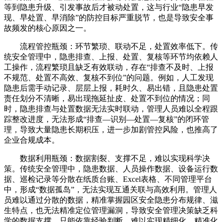
等到隐患升级、引发事故后才被动处置，这与行业“隐患早发
现、早处置、早消除”的防控目标严重脱节，也是导致安全事
故频发的核心原因之一。
流程管控瓶颈：环节繁琐、联动不足，处置效率低下。传
统安全管理中，隐患排查、上报、处置、复核等环节均依赖人
工操作，流程繁琐且缺乏有效联动，存在“排查不及时、上报
不规范、处置不高效、复核不到位”的问题。例如，人工发现
隐患后需手动记录、层层上报，耗时久、易出错，且隐患处置
责任划分不清晰，易出现拖延扯皮、处置不到位的情况；同
时，隐患排查与处置数据无法实时联动，管理人员难以全程跟
踪整改进度，无法形成“排查—识别—处置—复核”的闭环管
理，导致大量隐患长期积压，进一步加剧管控风险，也推高了
企业合规成本。
数据利用瓶颈：数据割裂、支撑不足，难以实现科学决
策。传统安全管理中，隐患数据、人员操作数据、设备运行数
据、巡检记录等分散在纸质台账、Excel表格、不同管理平台
中，形成“数据孤岛”，无法实现互通关联与高效利用。管理人
员难以通过分散的数据，精准掌握园区安全隐患分布规律、滋
生特点，也无法精准定位管理漏洞，导致安全管理决策缺乏科
学的数据支撑，只能依靠经验判断，难以实现精细化、精准化