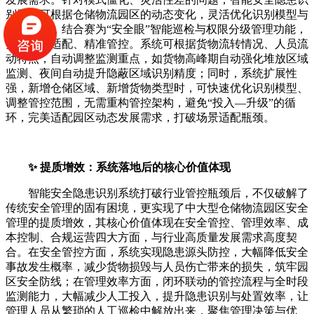
别系统可根据仓储物流园区的动态变化，灵活优化识别模型与
管控方案，结合赛为“安全眼”智能巡检与权限分级管理功能，
实现动态适配、精准管控。系统可根据货物流转情况、人员流
动特点，自动调整监测重点，如货物高峰期自动强化堆放区域
监测、夜间自动提升隐蔽区域识别精度；同时，系统扩展性
强，新增仓储区域、新增货物类型时，可快速优化识别模型、
调整管控范围，无需重构管控架构，避免“投入—升级”的循
环，完美适配园区动态发展需求，打破场景适配瓶颈。
✨ 提质增效：系统落地后的核心价值体现
智能安全隐患识别系统打破行业管控瓶颈后，不仅破解了
传统安全管理的固有困境，更实现了中大型仓储物流园区安全
管理的提质增效，其核心价值体现在安全管控、管理效率、成
本控制、合规运营四大方面，与行业高质量发展需求高度契
合。在安全管控方面，系统实现隐患源头防控，大幅降低安全
事故发生概率，减少货物损毁与人员伤亡带来的损失，筑牢园
区安全防线；在管理效率方面，闭环联动的管控流程与全时段
监测能力，大幅减少人工投入，提升隐患识别与处置效率，让
管理人员从繁琐的人工巡检中解放出来，聚焦管理决策与优