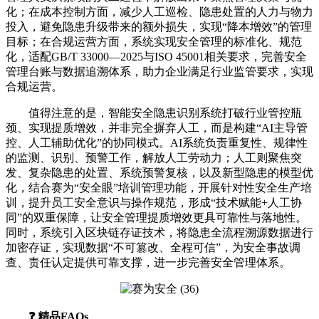
化；在成本控制方面，减少人工巡检、隐患处置的人力与物力
投入，避免隐患升级带来的额外损失，实现“降本增效”的管理
目标；在合规运营方面，系统实现安全管理的标准化、规范
化，适配GB/T 33000—2025与ISO 45001相关要求，完善安全
管理台账与数据追溯体系，助力企业满足行业监管要求，实现
合规运营。
值得注意的是，智能安全隐患识别系统打破行业管控瓶
颈、实现提质增效，并非完全摒弃人工，而是构建“AI主导管
控、人工辅助优化”的协同模式。AI系统负责重复性、规律性
的监测、识别、预警工作，解放人工劳动力；人工则聚焦突
发、复杂隐患的处置、系统预警复核，以及新型隐患的模型优
化，结合赛为“安全眼”培训管理功能，开展针对性安全生产培
训，提升员工安全意识与操作规范，形成“技术赋能+人工协
同”的双重保障，让安全管理提质增效更具可靠性与落地性。
同时，系统引入区块链存证技术，将隐患全流程溯源数据进行
加密存证，实现数据“不可篡改、全程可信”，为安全事故调
查、责任认定提供可靠支撑，进一步完善安全管理体系。
❓ 精品FAQs