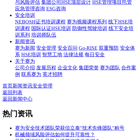
与风险评估
集团公司HSE顶层设计
HSE管理项目托管
应急管理咨询
ESG咨询
安全培训
NEBOSH证书培训课程
赛为视频课程系列
线下HSE培
训课程
国际认证HSE培训
防御性驾驶培训
线下安全培
训系列
培训师队伍
新闻资讯
赛为新闻
安全管理
安全百问
Go-RISE
双重预防
安全体
系
HSE培训
智慧工地
法律法规
每日安全
关于赛为
公司介绍
发展历程
企业文化
集团荣誉
赛为团队
合作案
例
联系赛为
英才招聘
首页
新闻资讯
安全管理
返回列表
返回新闻中心
热门资讯
赛为安全技术团队荣获信立泰"技术先锋团队"称号
机械领域风险评估如何提升可靠性？