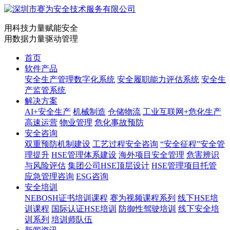
用科技力量赋能安全
用数据力量驱动管理
首页
软件产品
安全生产管理数字化系统
安全履职能力评估系统
安全生
产监管系统
解决方案
AI+安全生产
机械制造
仓储物流
工业互联网+危化生产
高速运营
物业管理
危化事故预防
安全咨询
双重预防机制建设
工艺过程安全咨询
“安全征程”安全管
理提升
HSE管理体系建设
海外项目安全管理
危害辨识
与风险评估
集团公司HSE顶层设计
HSE管理项目托管
应急管理咨询
ESG咨询
安全培训
NEBOSH证书培训课程
赛为视频课程系列
线下HSE培
训课程
国际认证HSE培训
防御性驾驶培训
线下安全培
训系列
培训师队伍