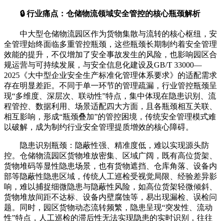
🔒 行业痛点：仓储物流领域安全管控的核心瓶颈解析
中大型仓储物流园区作为货物集散与流转的核心枢纽，安
全管理始终面临多重管控瓶颈，这些瓶颈长期制约着安全管理
效能的提升，不仅增加了安全事故发生的风险，也影响园区合
规运营与可持续发展，与安全信息化建设及GB/T 33000—
2025《大中型企业安全生产标准化管理体系要求》的适配需求
存在明显差距。不同于单一环节的管理疏漏，行业管控瓶颈呈
现“多维度、深层次、联动性”特点，集中体现在隐患识别、流
程管控、数据利用、场景适配四大方面，且各瓶颈相互关联、
相互影响，形成“瓶颈叠加”的管控困境，传统安全管理模式难
以破解，成为制约行业安全管理提质增效的核心障碍。
隐患识别瓶颈：隐蔽性强、精准度低，难以实现源头防
控。仓储物流园区货物堆放密集、区域广阔，既有高位货架、
货物堆码等显性隐患场景，也有货物遮挡、仓库角落、设备内
部等隐蔽性隐患区域，传统人工巡检受视觉局限、经验差异影
响，难以捕捉细微隐患与隐蔽性风险，如高位货架轻微倾斜、
货物堆放间距不达标、设备内壁腐蚀等，易出现漏检、误检问
题。同时，园区货物动态流转频繁，隐患呈现“突发性、流动
性”特点，人工巡检的滞后性无法实现隐患的实时识别，往往