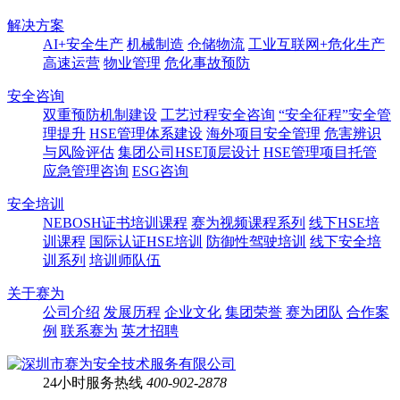
解决方案
AI+安全生产
机械制造
仓储物流
工业互联网+危化生产
高速运营
物业管理
危化事故预防
安全咨询
双重预防机制建设
工艺过程安全咨询
“安全征程”安全管
理提升
HSE管理体系建设
海外项目安全管理
危害辨识
与风险评估
集团公司HSE顶层设计
HSE管理项目托管
应急管理咨询
ESG咨询
安全培训
NEBOSH证书培训课程
赛为视频课程系列
线下HSE培
训课程
国际认证HSE培训
防御性驾驶培训
线下安全培
训系列
培训师队伍
关于赛为
公司介绍
发展历程
企业文化
集团荣誉
赛为团队
合作案
例
联系赛为
英才招聘
24小时服务热线
400-902-2878