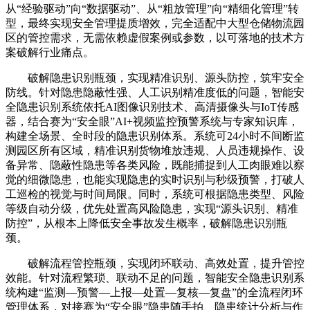
从“经验驱动”向“数据驱动”、从“粗放管理”向“精细化管理”转
型，最终实现安全管理提质增效，完全适配中大型仓储物流园
区的管控需求，无需依赖虚假案例或参数，以可落地的技术方
案破解行业痛点。
破解隐患识别瓶颈，实现精准识别、源头防控，筑牢安全
防线。针对隐患隐蔽性强、人工识别精准度低的问题，智能安
全隐患识别系统依托AI图像识别技术、高清摄像头与IoT传感
器，结合赛为“安全眼”AI+视频监控预警系统与专家知识库，
构建全场景、全时段的隐患识别体系。系统可24小时不间断监
测园区所有区域，精准识别货物堆放违规、人员违规操作、设
备异常、隐蔽性隐患等各类风险，既能捕捉到人工肉眼难以察
觉的细微隐患，也能实现隐患的实时识别与秒级预警，打破人
工巡检的视觉与时间局限。同时，系统可根据隐患类型、风险
等级自动分级，优先处置高风险隐患，实现“源头识别、精准
防控”，从根本上降低安全事故发生概率，破解隐患识别瓶
颈。
破解流程管控瓶颈，实现闭环联动、高效处置，提升管控
效能。针对流程繁琐、联动不足的问题，智能安全隐患识别系
统构建“监测—预警—上报—处置—复核—复盘”的全流程闭环
管理体系，对接赛为“安全眼”隐患随手拍、隐患统计分析与作