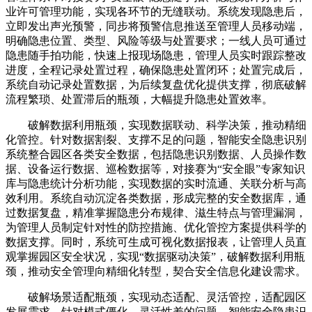
业许可管理功能，实现各环节的无缝联动。系统发现隐患后，
立即发出声光预警，同步将预警信息推送至管理人员移动端，
明确隐患位置、类型、风险等级与处置要求；一线人员可通过
隐患随手拍功能，快速上报现场隐患，管理人员实时跟踪整改
进度，全程记录处置过程，确保隐患处置闭环；处置完成后，
系统自动记录处置数据，为后续复盘优化提供支撑，彻底破解
流程繁琐、处置滞后的瓶颈，大幅提升隐患处置效率。
破解数据利用瓶颈，实现数据联动、科学决策，推动精细
化管控。针对数据割裂、支撑不足的问题，智能安全隐患识别
系统整合园区各类安全数据，包括隐患识别数据、人员操作数
据、设备运行数据、巡检数据等，对接赛为“安全眼”专家知识
库与隐患统计分析功能，实现数据的实时流通、关联分析与高
效利用。系统自动沉淀各类数据，形成完整的安全数据库，通
过数据复盘，精准掌握隐患分布规律、滋生特点与管理漏洞，
为管理人员制定针对性的防控措施、优化管控方案提供科学的
数据支撑。同时，系统可生成可视化数据报表，让管理人员直
观掌握园区安全状况，实现“数据驱动决策”，破解数据利用瓶
颈，推动安全管理向精细化转型，契合安全信息化建设需求。
破解场景适配瓶颈，实现动态适配、灵活管控，适配园区
发展需求。针对模式僵化、灵活性差的问题，智能安全隐患识