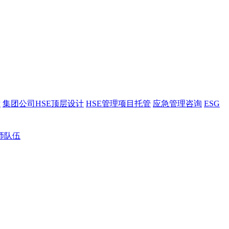
估
集团公司HSE顶层设计
HSE管理项目托管
应急管理咨询
ESG
师队伍