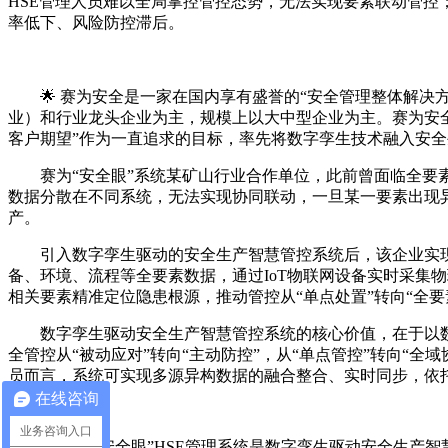
HSE管理人员难以全局掌控管控态势，无法实现要素联动管控
率低下、风险防控滞后。
🌟 赛为安全是一家在国内享有盛誉的“安全管理整体解
业）和行业龙头企业为主，规模上以大中型企业为主。赛为安全
客户期望”作为一直追求的目标，率先将数字孪生技术融入安
赛为“安全眼”系统某矿山行业合作单位，此前曾面临全
数据分散在不同系统，无法实现协同联动，一旦某一要素出现
产。
引入数字孪生驱动的安全生产智慧管控系统后，该企业实现
备、环境、流程等全要素数据，通过IoT物联网设备实时采集
相关要素精准定位隐患根源，推动管控从“单点处置”转向“全要
数字孪生驱动安全生产智慧管控系统的核心价值，在于以
全管控从“被动应对”转向“主动防控”，从“单点管控”转向“
员而言，系统可实现多源异构数据的融合整合、实时同步，依
在线咨询
业务咨询入口
🔧 赛为“安全眼”HSE管理系统是数字孪生驱动安全生