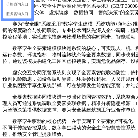
价格咨询入口
统以《大中型企业安全生产标准化管理体系要求》(GB/T 3300
术，构建“物理实体—虚拟镜像—数据协同—智能决策”的全要
服务咨询入口
赛为“安全眼”系统采用“数字孪生建模+系统功能+落地
据的深度融合与协同联动。专业技术团队先深入企业调研，梳理
控流程落地，实现虚拟镜像与物理场景的实时同步、智能联动
数字孪生全要素建模模块是系统的核心，可实现人、机、料
运行参数、环境指标、物料流转状态等全要素数据，同步映射
位，通过该模块构建化工园区虚拟镜像，实现危化品储存、设
虚实交互协同预警系统则实现了全要素智能联动防控，依
预判风险隐患，如设备振动异常、环境参数超标、人员违规作
矿业集团数字孪生系统那样，可在故障发生前智能预警，并结合
全要素数据协同模块进一步强化协同管控效能，系统整合
理人员可通过系统调取全要素关联数据，精准分析隐患根源；
为智能决策提供数据支撑。赛为安全某建筑施工行业合作单位
数字孪生驱动的核心优势，在于实现了全要素的“可视化
不同于传统管控系统，数字孪生驱动的安全生产智慧管控系统，
控，推动安全管理提质增效。