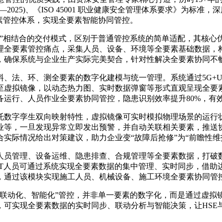
0—2025)、《ISO 45001 职业健康安全管理体系要求》为标
素管控体系，实现全要素智能协同管控。
运维”相结合的交付模式，区别于普通管控系统的简单适配，其核
全要素管控痛点，采集人员、设备、环境等全要素基础数据，构
，确保系统与企业生产实际完美契合，针对性解决全要素协同不
、法、环、测全要素的数字化建模与统一管理。系统通过5G+
至虚拟镜像，以动态热力图、实时数据弹窗等形式直观呈现全要素
备运行、人员作业全要素协同管控，隐患识别效率提升80%，有
托数字孪生双向映射特性，虚拟镜像可实时模拟物理场景的运行状
业等，一旦发现异常立即发出预警，并自动关联相关要素，推送协
实际情况给出对策建议，助力企业变“故障后抢修”为“前瞻性维
人员管理、设备运维、隐患排查、合规管理等全要素数据，打破数
IT人员可通过系统实现全要素数据的集中管理、实时同步，借助
，通过该模块实现施工人员、机械设备、施工环境全要素协同管控
、联动化、智能化”管控，并非单一要素的数字化，而是通过虚拟
可实现全要素数据的实时同步、联动分析与智能决策，让HSE