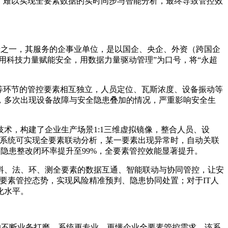
题，难以实现全要素数据的实时同步与智能分析，最终导致管控效
行者之一，其服务的企事业单位，是以国企、央企、外资（跨国企
用科技力量赋能安全，用数据力量驱动管理”为口号，将“永超
等环节的管控要素相互独立，人员定位、瓦斯浓度、设备振动等
，多次出现设备故障与安全隐患叠加的情况，严重影响安全生
术，构建了企业生产场景1:1三维虚拟镜像，整合人员、设
。系统可实现全要素联动分析，某一要素出现异常时，自动关联
，隐患整改闭环率提升至99%，全要素管控效能显著提升。
料、法、环、测全要素的数据互通、智能联动与协同管控，让安
现全要素管控态势，实现风险精准预判、隐患协同处置；对于IT人
化水平。
年的不断业务打磨，系统更专业、更懂企业全要素管控需求。该系