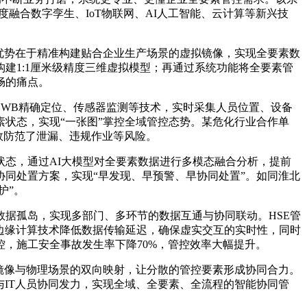
准，深度融合数字孪生、IoT物联网、AI人工智能、云计算等新兴技
心优势在于精准构建贴合企业生产场景的虚拟镜像，实现全要素数
建1:1厘米级精度三维虚拟模型；再通过系统功能将全要素管
畅的痛点。
UWB精确定位、传感器监测等技术，实时采集人员位置、设备
状态，实现“一张图”掌控全域管控态势。某危化行业合作单
效防范了泄漏、违规作业等风险。
态，通过AI大模型对全要素数据进行多模态融合分析，提前
同处置方案，实现“早发现、早预警、早协同处置”。如同淮北
护”。
据孤岛，实现多部门、多环节的数据互通与协同联动。HSE管
边缘计算技术降低数据传输延迟，确保虚实交互的实时性，同时
，施工安全事故发生率下降70%，管控效率大幅提升。
镜像与物理场景的双向映射，让分散的管控要素形成协同合力。
与IT人员协同发力，实现全域、全要素、全流程的智能协同管