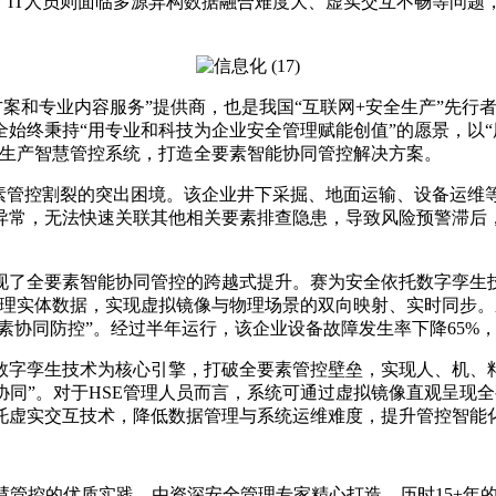
；IT人员则面临多源异构数据融合难度大、虚实交互不畅等问
决方案和专业内容服务”提供商，也是我国“互联网+安全生产”先
始终秉持“用专业和科技为企业安全管理赋能创值”的愿景，以“
全生产智慧管控系统，打造全要素智能协同管控解决方案。
要素管控割裂的突出困境。该企业井下采掘、地面运输、设备运维
异常，无法快速关联其他相关要素排查隐患，导致风险预警滞后
了全要素智能协同管控的跨越式提升。赛为安全依托数字孪生技
物理实体数据，实现虚拟镜像与物理场景的双向映射、实时同步
素协同防控”。经过半年运行，该企业设备故障发生率下降65%
数字孪生技术为核心引擎，打破全要素管控壁垒，实现人、机、
全域协同”。对于HSE管理人员而言，系统可通过虚拟镜像直观呈
托虚实交互技术，降低数据管理与系统运维难度，提升管控智能
产智慧管控的优质实践，由资深安全管理专家精心打造，历时15+