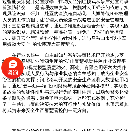
过智能决策提升处置效率，推动安全治理模式从事后处置向事
前预防转变；二是管理效率变革，摆脱对人工经验的依赖，实
现风险识别、研判、处置的全流程自动化，大幅降低HSE管理
人员的工作负担，让管理人员聚焦于战略层面的安全管理规
划；三是管理精度变革，通过多维度数据融合分析，实现风险
的精准识别、精准预警、精准处置，避免“一刀切”的管控模
式，提升安全管理的科学性与针对性，这与马鞍山市“以小应
用撬动大安全”的实践理念高度契合。
在行业实践中，自主感知与智能决策技术已开始逐步落
地。安徽马钢矿业资源集团的“矿山智慧视觉特种作业管理平
台”，通过AI视觉模型覆盖动火、高处、有限空间等六大类作
业场景，实现人员行为与作业状态的自主感知，成为企业安全
管控的核心支撑；河北移动开发的安全生产监测大数据应用项
目，通过“云—边—端”协同架构与混合神经网络模型，实现设
备故障的预测性研判与违规行为的实时识别，成功预警多起设
备早期失效隐患，避免了重大损失。这些实践案例，充分验证
了自主感知与智能决策技术的可行性与实战价值，也预示着其
将成为未来安全生产智慧管控的主流方向。