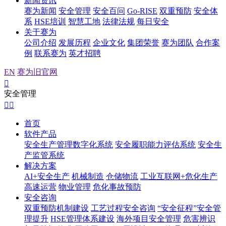
新闻资讯
赛为新闻
安全管理
安全百问
Go-RISE
双重预防
安全体
系
HSE培训
智慧工地
法律法规
每日安全
关于赛为
公司介绍
发展历程
企业文化
集团荣誉
赛为团队
合作案
例
联系赛为
英才招聘
EN
赛为旧官网

安全管理


首页
软件产品
安全生产管理数字化系统
安全履职能力评估系统
安全生
产监管系统
解决方案
AI+安全生产
机械制造
仓储物流
工业互联网+危化生产
高速运营
物业管理
危化事故预防
安全咨询
双重预防机制建设
工艺过程安全咨询
“安全征程”安全管
理提升
HSE管理体系建设
海外项目安全管理
危害辨识