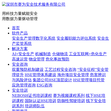
用科技力量赋能安全
用数据力量驱动管理
首页
软件产品
安全生产管理数字化系统
安全履职能力评估系统
安全生
产监管系统
解决方案
AI+安全生产
机械制造
仓储物流
工业互联网+危化生产
高速运营
物业管理
危化事故预防
安全咨询
双重预防机制建设
工艺过程安全咨询
“安全征程”安全管
理提升
HSE管理体系建设
海外项目安全管理
危害辨识
与风险评估
集团公司HSE顶层设计
HSE管理项目托管
应急管理咨询
ESG咨询
安全培训
NEBOSH证书培训课程
赛为视频课程系列
线下HSE培
训课程
国际认证HSE培训
防御性驾驶培训
线下安全培
训系列
培训师队伍