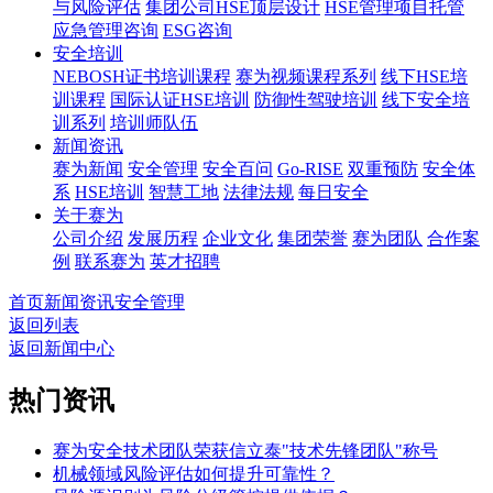
与风险评估
集团公司HSE顶层设计
HSE管理项目托管
应急管理咨询
ESG咨询
安全培训
NEBOSH证书培训课程
赛为视频课程系列
线下HSE培
训课程
国际认证HSE培训
防御性驾驶培训
线下安全培
训系列
培训师队伍
新闻资讯
赛为新闻
安全管理
安全百问
Go-RISE
双重预防
安全体
系
HSE培训
智慧工地
法律法规
每日安全
关于赛为
公司介绍
发展历程
企业文化
集团荣誉
赛为团队
合作案
例
联系赛为
英才招聘
首页
新闻资讯
安全管理
返回列表
返回新闻中心
热门资讯
赛为安全技术团队荣获信立泰"技术先锋团队"称号
机械领域风险评估如何提升可靠性？