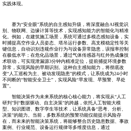
实践体现。
赛为“安全眼”系统的自主感知升级，将深度融合AI视觉识
别、物联网、边缘计算等技术，实现感知能力的智能化与精准
化。例如，在建筑施工场景，系统可通过多模态感知设备，实
时捕捉高空作业人员姿态、塔吊运行参数、高支模稳定性等关
键信息，自动识别违规作业行为与设备异常隐患，误报率控制
在极低水平；在危化品场景，通过气体传感器与红外热成像技
术联动，可实现泄漏源3分钟内精准定位，提前捕捉环境参数
异常，实现风险的早期识别。这种自主感知能力，将彻底改
变“人工巡检为主、被动发现隐患”的模式，让系统成为24小时
不间断的“智能安全卫士”，实现风险“早发现、早预警、早处
置”。
智能决策作为未来系统的核心核心能力，将实现从“人工
研判”到“数据驱动、自主决策”的跨越，依托人工智能大模
型、知识图谱、数字孪生等技术，让系统具备“思考、分析、
决策”的能力。当前，多数系统的预警功能仅能提示风险存
在，而未来的智能决策系统，将能够整合历史隐患数据、事故
案例、行业规范、设备运行规律等多维度信息，通过