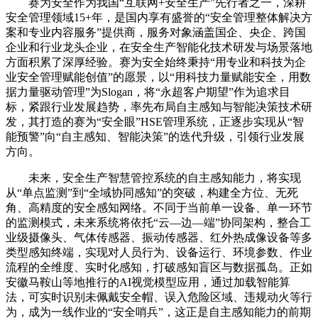
赛为安全作为我国“互联网+安全生产”先行者之一，深耕
安全管理领域15+年，是国内享有盛誉的“安全管理整体解决方
案和专业内容服务”提供商，服务对象涵盖国企、央企、跨国
企业和行业龙头企业，在安全生产智能化技术研发与场景落地
方面积累了深厚经验。赛为安全始终秉持“用专业和科技为企
业安全管理赋能创值”的愿景，以“用科技力量赋能安全，用数
据力量驱动管理”为Slogan，将“永超客户期望”作为追求目
标，紧跟行业发展趋势，率先布局自主感知与智能决策技术研
发，其打造的赛为“安全眼”HSE管理系统，正逐步实现从“智
能预警”向“自主感知、智能决策”的迭代升级，引领行业发展
方向。
未来，安全生产智慧管控系统的自主感知能力，将实现
从“单点监测”到“全域协同感知”的突破，构建全方位、无死
角、高精度的安全感知网络。不同于当前单一设备、单一环节
的监测模式，未来系统将依托“云—边—端”协同架构，整合工
业级摄像头、气体传感器、振动传感器、红外热成像设备等多
类型感知终端，实现对人员行为、设备运行、环境参数、作业
流程的全维度、实时化感知，打破感知盲区与数据孤岛。正如
安徽马鞍山等地推行的AI视觉模型应用，通过加载智能算
法，可实时识别未佩戴安全帽、误入危险区域、违规动火等行
为，成为一线作业的“安全哨兵”，这正是自主感知能力的前期