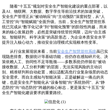
随着“十五五”规划对安全生产智能化建设的重点部署，以
及AI、物联网、大数据、数字孪生等前沿技术的加速突破，
安全生产管理正从“被动响应”向“主动预防”深度转型，从“人
工管控”向“智能赋能”全面升级。当前，安全生产智慧管控系
统已完成从“数字化记录”到“智能化预警”的阶段性跨越，而未
来的核心发展趋势，必然是突破传统管控局限，迈向“自主感
知、智能研判、科学决策”的高阶形态，为企业本质安全水平
提升注入核心动力，推动安全治理模式实现根本性变革。
从行业发展现状来看，当前
安全生产智慧管控系统
虽已实
现隐患排查、数据统计等基础功能，但仍存在感知碎片化、决
策依赖人工、协同性不足等瓶颈——多数系统仍停留在“被动
接收数据、人工分析判断”的层面，无法实现风险的主动识
别、精准研判和自动处置，难以适配高危行业复杂场景的动态
安全需求。而自主感知与智能决策，正是破解这一痛点的关
键，也是安全生产智能化从“设备智能”向“系统协同”、从“静
态防控”向“动态防控”跨越的核心标志，更是落实“十五五”安
全生产智能化建设要求的重要路径。