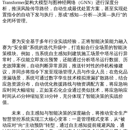
Transformer架构大模型与图神经网络（GNN）进行深度分
析，推演风险传导路径，自动生成最优处置方案，甚至实现处
置指令的自动下发与执行，形成“感知—分析—决策—执行”的
全闭环管理。
赛为安全基于多年行业实战经验，正将智能决策能力融入
赛为“安全眼”系统的迭代升级中，打造贴合行业场景的智能决
策模块。例如，当系统自主感知到建筑施工场景中塔吊运行异
常时，不仅能立即发出预警，还能通过分析塔吊运行数据、历
史故障案例，自动判断异常原因，推送针对性的停机检修建
议，并同步将指令下发至现场管理人员与作业人员；在危化品
泄漏场景，系统可通过数字孪生技术模拟泄漏扩散路径，结合
应急资源分布，自动优化救援路线与物资调配方案，将应急响
应时间大幅缩短，正如某石化企业通过类似技术，将应急响应
时间从45分钟缩短至18分钟，充分体现了智能决策的实战价
值。
未来，自主感知与智能决策的深度融合，将推动安全生产
智慧管控系统实现三大核心变革：一是管理模式变革，从“被
动应对”向“主动预防”转型，通过自主感知提前规避风险，通