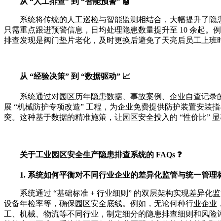
从 “人工排查” 到 “智能预警” 🤖
系统将传统的人工巡检与智能监测相结合，大幅提升了隐患
只需重点跟进预警信息，日均处理隐患数量提升至 10 余起。
排查发现是阀门垫片老化，及时更换后避免了天亮后员工上班时的
从 “经验决策” 到 “数据驱动” 📈
系统通过对园区历年隐患数据、事故案例、企业自查记录的
展 “机械防护专项改造” 工程，为企业免费提供防护装置安
突。这种基于数据的精准施策，让园区安全投入的 “性价比” 显
关于工业园区安全生产隐患排查系统的 FAQs ❓
1. 系统如何平衡对不同行业企业的差异化监管与统一管理标
系统通过 “基础标准 + 行业细则” 的双层架构实现
设备年检率等，确保园区安全底线。例如，无论何种行业企业，
工、机械、物流等不同行业，制定细分的隐患排查细则和风险