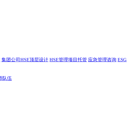
估
集团公司HSE顶层设计
HSE管理项目托管
应急管理咨询
ESG
师队伍