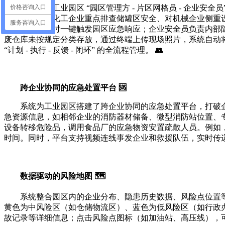
价格咨询入口
系统针对工业园区 “园区管理方 - 片区网格员 - 企
检查项，如对化工企业重点排查储罐区安全、对机械企业侧重
服务咨询入口
发现重大隐患时一键触发园区应急响应；企业安全员负责内部
废仓库未按规定分类存放，通过终端上传现场照片，系统自动将
“计划 - 执行 - 反馈 - 闭环” 的全流程管理。 👥
跨企业协同的应急处置平台 🆘
系统为工业园区搭建了跨企业协同的应急处置平台，打破
急资源信息，如相邻企业的消防器材储备、微型消防站位置、
设备转移危险品，调用食品厂的应急物资安置疏散人员。例如，
时间。同时，平台支持视频连线事发企业和救援队伍，实时传递
数据驱动的风险地图 🗺️
系统整合园区内的企业分布、隐患历史数据、风险点位置等
黄色为中风险区（如仓储物流区）、蓝色为低风险区（如行政
故记录等详细信息；点击风险点图标（如加油站、高压线），