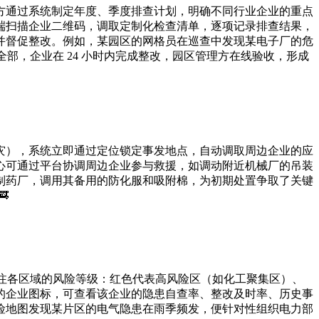
管理方通过系统制定年度、季度排查计划，明确不同行业企业的重点
端扫描企业二维码，调取定制化检查清单，逐项记录排查结果，
并督促整改。例如，某园区的网格员在巡查中发现某电子厂的危
部，企业在 24 小时内完成整改，园区管理方在线验收，形成
灾），系统立即通过定位锁定事发地点，自动调取周边企业的应
心可通过平台协调周边企业参与救援，如调动附近机械厂的吊装
的制药厂，调用其备用的防化服和吸附棉，为初期处置争取了关键

标注各区域的风险等级：红色代表高风险区（如化工聚集区）、
的企业图标，可查看该企业的隐患自查率、整改及时率、历史事
险地图发现某片区的电气隐患在雨季频发，便针对性组织电力部