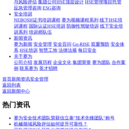
与风险评估
集团公司HSE顶层设计
HSE管理项目托管
应急管理咨询
ESG咨询
安全培训
NEBOSH证书培训课程
赛为视频课程系列
线下HSE培
训课程
国际认证HSE培训
防御性驾驶培训
线下安全培
训系列
培训师队伍
新闻资讯
赛为新闻
安全管理
安全百问
Go-RISE
双重预防
安全体
系
HSE培训
智慧工地
法律法规
每日安全
关于赛为
公司介绍
发展历程
企业文化
集团荣誉
赛为团队
合作案
例
联系赛为
英才招聘
首页
新闻资讯
安全管理
返回列表
返回新闻中心
热门资讯
赛为安全技术团队荣获信立泰"技术先锋团队"称号
机械领域风险评估如何提升可靠性？