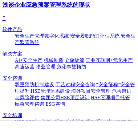
浅谈企业应急预案管理系统的现状

软件产品
安全生产管理数字化系统
安全履职能力评估系统
安全生
产监管系统
解决方案
AI+安全生产
机械制造
仓储物流
工业互联网+危化生产
高速运营
物业管理
危化事故预防
安全咨询
双重预防机制建设
工艺过程安全咨询
“安全征程”安全管
理提升
HSE管理体系建设
海外项目安全管理
危害辨识
与风险评估
集团公司HSE顶层设计
HSE管理项目托管
应急管理咨询
ESG咨询
安全培训
NEBOSH证书培训课程
赛为视频课程系列
线下HSE培
训课程
国际认证HSE培训
防御性驾驶培训
线下安全培
训系列
培训师队伍