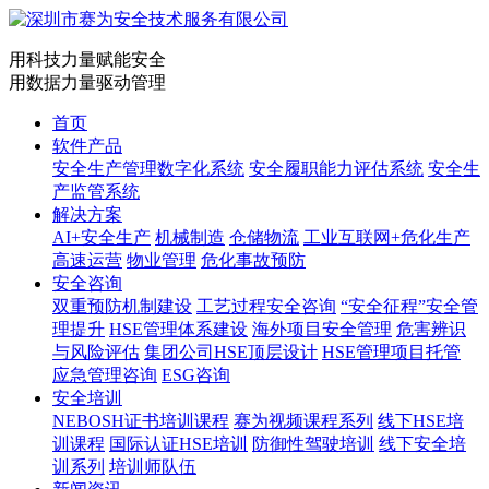
用科技力量赋能安全
用数据力量驱动管理
首页
软件产品
安全生产管理数字化系统
安全履职能力评估系统
安全生
产监管系统
解决方案
AI+安全生产
机械制造
仓储物流
工业互联网+危化生产
高速运营
物业管理
危化事故预防
安全咨询
双重预防机制建设
工艺过程安全咨询
“安全征程”安全管
理提升
HSE管理体系建设
海外项目安全管理
危害辨识
与风险评估
集团公司HSE顶层设计
HSE管理项目托管
应急管理咨询
ESG咨询
安全培训
NEBOSH证书培训课程
赛为视频课程系列
线下HSE培
训课程
国际认证HSE培训
防御性驾驶培训
线下安全培
训系列
培训师队伍