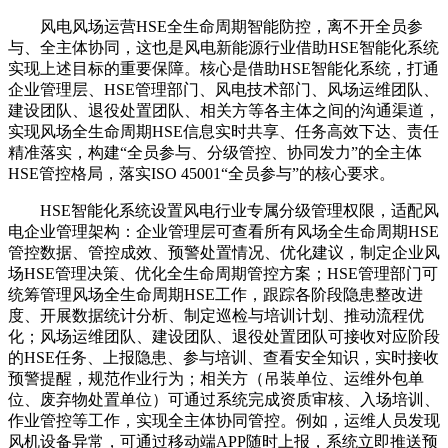
风电风场运营HSE全生命周期智能防控，离不开全员参
与、全主体协同，这也是风电新能源行业借助HSE智能化系统
实现上述目标的重要保障。核心是借助HSE智能化系统，打通
企业管理层、HSE管理部门、风电技术部门、风场运维团队、
建设团队、退役处置团队、相关方等各主体之间的沟通渠道，
实现风场全生命周期HSE信息实时共享、任务高效下达、责任
精准落实，构建“全员参与、分级管控、协同发力”的全主体
HSE管控格局，落实ISO 45001“全员参与”的核心要求。
HSE智能化系统设置风电行业专属分级管理权限，适配风
电企业管理架构：企业管理层可查看所有风场全生命周期HSE
管控数据、管控成效、预警处置情况、优化建议，制定企业风
场HSE管理决策、优化全生命周期管控方案；HSE管理部门可
统筹管理风场全生命周期HSE工作，跟踪各阶段隐患整改进
度、开展数据统计分析、制定巡检与培训计划、推动流程优
化；风场运维团队、建设团队、退役处置团队可接收对应阶段
的HSE任务、上报隐患、参与培训、查看安全知识，实时接收
预警提醒，规范作业行为；相关方（吊装单位、运维外包单
位、废弃物处置单位）可通过系统完成资质审核、入场培训、
作业管控等工作，实现全主体协同管控。例如，运维人员发现
风机设备异常，可通过移动端APP随时上报，系统立即推送预