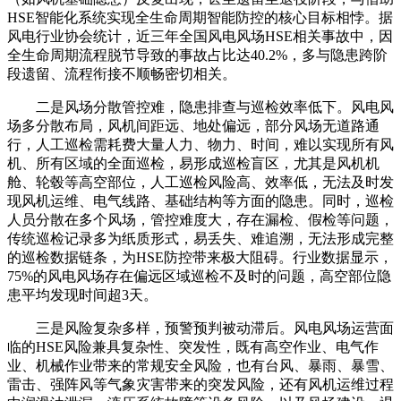
HSE智能化系统实现全生命周期智能防控的核心目标相悖。据
风电行业协会统计，近三年全国风电风场HSE相关事故中，因
全生命周期流程脱节导致的事故占比达40.2%，多与隐患跨阶
段遗留、流程衔接不顺畅密切相关。
二是风场分散管控难，隐患排查与巡检效率低下。风电风
场多分散布局，风机间距远、地处偏远，部分风场无道路通
行，人工巡检需耗费大量人力、物力、时间，难以实现所有风
机、所有区域的全面巡检，易形成巡检盲区，尤其是风机机
舱、轮毂等高空部位，人工巡检风险高、效率低，无法及时发
现风机运维、电气线路、基础结构等方面的隐患。同时，巡检
人员分散在多个风场，管控难度大，存在漏检、假检等问题，
传统巡检记录多为纸质形式，易丢失、难追溯，无法形成完整
的巡检数据链条，为HSE防控带来极大阻碍。行业数据显示，
75%的风电风场存在偏远区域巡检不及时的问题，高空部位隐
患平均发现时间超3天。
三是风险复杂多样，预警预判被动滞后。风电风场运营面
临的HSE风险兼具复杂性、突发性，既有高空作业、电气作
业、机械作业带来的常规安全风险，也有台风、暴雨、暴雪、
雷击、强阵风等气象灾害带来的突发风险，还有风机运维过程