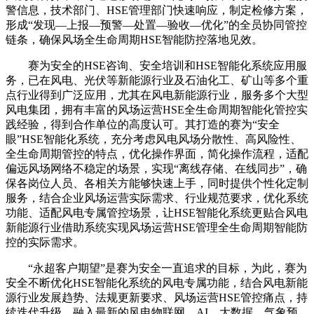
警信息，技术部门、HSE管理部门快速响应，制定检修方案，
形成“发现—上报—预警—处置—验收—优化”的全员协同管控
链条，确保风场全生命周期HSE智能防控落地见效。
赛为安全的HSE咨询、安全培训和HSE智能化系统应用服
务，已在风电、光伏等新能源行业及石油化工、矿山等多个重
点行业得到广泛应用，尤其在风电新能源行业，服务多个大型
风电集团，拥有丰富的风场运营HSE全生命周期智能化管控实
践经验，得到合作单位的高度认可。其打造的赛为“安全
眼”HSE智能化系统，充分考虑风电风场分散性、高风险性、
全生命周期管控的特点，优化操作界面，简化操作流程，适配
偏远风场网络不稳定的场景，实现“离线存储、在线同步”，确
保各岗位人员、各相关方能够快速上手，同时提供个性化定制
服务，结合企业风场运营实际需求、行业规范要求，优化系统
功能、适配风电专属管控场景，让HSE智能化系统更贴合风电
新能源行业借助系统实现风场运营HSE管理全生命周期智能防
控的实际需求。
“永超客户期望”是赛为安全一直追求的目标，为此，赛为
安全不断优化HSE智能化系统的风电专属功能，结合风电新能
源行业发展趋势、法规更新要求、风场运营HSE管控痛点，持
续迭代升级，融入最新的风电物联网、AI、大数据、气象预