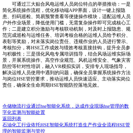
可通过三大贴合风电运维人员岗位特点的举措推动：一是
简化系统操作流程，优化移动端APP界面，设计一键上报隐
患、扫码巡检、简易预警查看等便捷操作模块，适配运维人员
户外作业场景，降低使用门槛，无需复杂操作即可完成核心工
作；二是建立积分激励与考核联动机制，对及时上报隐患、规
范完成巡检与运维任务、培训考核合格的运维人员给予积分、
表彰等奖励，对未落实岗位责任、违规作业的人员进行警示、
考核扣分，将HSE工作成效与绩效考核直接挂钩，提升全员参
与积极性；三是强化风电专属培训指导，结合风场运维实际场
景，开展系统操作、高空作业规范、风机运维安全、气象灾害
防控等针对性培训，融入VR模拟实训，安排专人现场指导，
解决运维人员使用中遇到的问题，确保全员掌握系统操作方法
与岗位HSE管控要求，推动运维人员快速适应、主动落实岗位
责任，确保全生命周期HSE智能防控落地见效。
仓储物流行业通过hse智能化系统，达成作业现场hse管理的数
字化监测与智能处置
返回列表
石油化工行业依托HSE智能化系统打造生产作业全流程HSE管
理的智能监测与管控