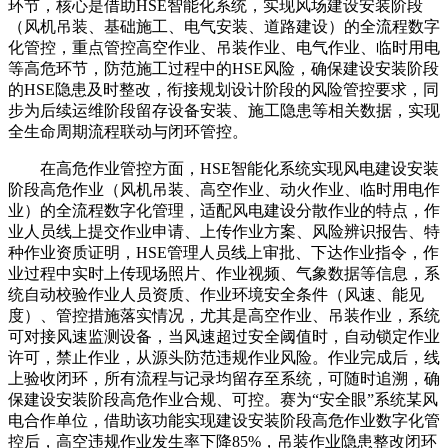
环节，核心是借助HSE智能化系统，实现风场建设安装阶段
（风机吊装、基础施工、电气安装、道路建设）的全流程数字
化管控，重点管控高空作业、吊装作业、电气作业、临时用电
等高危环节，防范施工过程中的HSE风险，确保建设安装阶段
的HSE隐患及时整改，衔接规划设计阶段的风险管控要求，同
步为后续运维阶段留存设备安装、施工隐患等相关数据，实现
全生命周期流程联动与闭环管控。
在高危作业管控方面，HSE智能化系统实现风电建设安装
阶段高危作业（风机吊装、高空作业、动火作业、临时用电作
业）的全流程数字化管理，适配风电建设分散作业的特点，作
业人员线上提交作业申请、上传作业方案、风险辨识报告、特
种作业资质证明，HSE管理人员线上审批、下达作业指令，作
业过程中实时上传现场照片、作业视频、气象数据等信息，系
统自动校验作业人员资质、作业环境安全条件（风速、能见
度）、管控措施落实情况，尤其是高空作业、吊装作业，系统
可对接风速监测设备，当风速超过安全阈值时，自动锁定作业
许可，禁止作业，从源头防范违规作业风险。作业完成后，线
上验收闭环，所有流程与记录均留存至系统，可随时追溯，确
保建设安装阶段高危作业合规、可控。赛为“安全眼”系统某风
电合作单位，借助该功能实现建设安装阶段高危作业数字化管
控后，高空违规作业发生率下降85%，吊装作业隐患整改闭环