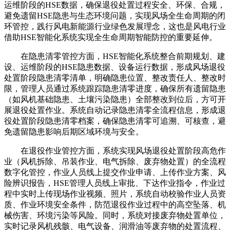
运维阶段的HSE数据，确保退役处置过程安全、环保、合规，
避免遗留HSE隐患与生态环境问题，实现风场全生命周期的闭
环管控，践行风电新能源行业绿色发展理念，这也是风电行业
借助HSE智能化系统实现全生命周期智能防控的重要延伸。
在隐患清零管控方面，HSE智能化系统整合前期规划、建
设、运维阶段的HSE隐患数据、设备运行数据，形成风场退役
处置阶段隐患清零清单，明确隐患位置、整改责任人、整改时
限，管理人员通过系统跟踪隐患清零进度，确保所有遗留隐患
（如风机基础隐患、土壤污染隐患）全部整改到位后，方可开
展退役处置作业。系统自动记录隐患清零全流程信息，形成退
役处置阶段隐患清零档案，确保隐患清零可追溯、可核查，避
免遗留隐患影响后期区域环境与安全。
在退役作业管控方面，系统实现风场退役处置阶段高危作
业（风机拆除、吊装作业、电气拆除、废弃物处置）的全流程
数字化管控，作业人员线上提交作业申请、上传作业方案、风
险辨识报告，HSE管理人员线上审批、下达作业指令，作业过
程中实时上传现场作业视频、照片，系统自动校验作业人员资
质、作业环境安全条件，防范退役作业过程中的高空坠落、机
械伤害、环境污染等风险。同时，系统对接废弃物处置单位，
实时记录风机残骸、电气设备、润滑油等废弃物的处置流程、