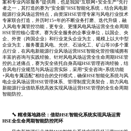
案和专业内容服务”提供商，也是我国“互联网+安全生产”先行
者之一，其打造的赛为“安全眼”HSE智能化系统，结合风电新
能源行业风场运营特点，由资深HSE管理专家与风电行业技术
专家联合打造，并历时15+年的不断业务打磨、迭代升级，融
入风电专属管控功能，更专业、更懂风电风场运营全生命周期
HSE管控核心需求。赛为安全服务的企事业单位，以国企、央
企、外资（跨国企业）和行业龙头企业为主，规模上以大中型
企业为主，服务覆盖风电、光伏、石油化工、矿山等10多个重
点行业，在风电新能源行业风场运营HSE智能化管控领域拥有
丰富的咨询与实践经验。针对风电风场运营全生命周期HSE管
控的上述痛点，赛为安全依托自身高端HSE管理咨询经验，结
合风电行业规范与风场运营实际，采用“安全咨询+系统功能
+风电专属适配”相结合的交付模式，确保HSE智能化系统与风
电企业风场运营HSE管理体系、管理制度完美契合，助力风电
新能源行业借助系统高效实现风场运营HSE管理的全生命周期
智能防控。
🔧 精准落地路径：借助HSE智能化系统实现风场运营
HSE全生命周期智能防控闭环