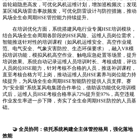
齿轮箱隐患高发，可优化风机运维计划，增加巡检频次；发现
某区域风场雷击事故频发，可优化防雷设计与防控措施，推动
风场全生命周期HSE管控能力持续提升。
在培训优化方面，系统搭建风电行业专属HSE培训模块，
结合风场全生命周期各阶段的HSE风险、运维人员岗位需求，
智能推送针对性的培训课程（如风机运维安全、高空作业规
范、电气安全、气象灾害防控、生态环保要求），融入VR模
拟培训功能，模拟风机高空作业、触电应急处置等场景，提升
培训效果。系统自动记录运维人员培训时长、考核成绩，评估
人员岗位HSE能力，针对考核不合格的人员，推送补训课程，
直至考核合格方可上岗，推动运维人员HSE素养与岗位能力持
续提升，为风场全生命周期HSE智能防控提供人员支撑。赛
为“安全眼”系统某风电集团合作单位，借助该功能优化培训模
式后，运维人员HSE考核合格率从72%提升至97%，高空违规
作业发生率进一步下降，夯实了全生命周期HSE防控的人员基
础。
🤝 全员协同：依托系统构建全主体管控格局，强化落地
效能