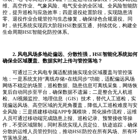
维、高空作业、气象风险、电气安全的全区域、全风险智能防
控，提升巡检与应急效率；四是退役处置阶段，实现隐患清
零、退役作业合规管控与生态修复，确保绿色合规退役。同
时，依托系统实现四大阶段HSE数据互通、持续优化，构建全
生命周期HSE智能化防控体系。
2. 风电风场多地处偏远、分散性强，HSE智能化系统如何
确保全区域覆盖、数据实时上传与管控落地？
可通过三大风电专属适配措施实现全区域覆盖与管控落
地：一是系统支持“离线存储+在线同步”功能，适配偏远风场
网络不稳定的场景，巡检数据、隐患信息可离线采集，网络恢
复后自动同步至平台，确保数据不遗漏；二是整合无人机巡
检、AI视频监控、地理信息（GIS）技术，替代人工巡检，实
现偏远风场、高空区域的无死角覆盖，降低人工巡检难度与安
全风险；三是搭建移动端APP专属模块，简化操作流程，运维
人员可通过移动端完成隐患上报、巡检记录、预警接收等操
作，不受区域限制，同时系统实现人员定位、轨迹追踪，确保
分散的运维人员管控到位，推动HSE防控在所有风场、所有环
节落地见效。