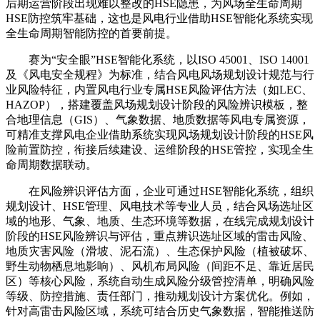
后期运营阶段出现难以整改的HSE隐患，为风场全生命周期
HSE防控筑牢基础，这也是风电行业借助HSE智能化系统实现
全生命周期智能防控的首要前提。
赛为“安全眼”HSE智能化系统，以ISO 45001、ISO 14001
及《风电安全规程》为标准，结合风电风场规划设计规范与行
业风险特征，内置风电行业专属HSE风险评估方法（如LEC、
HAZOP），搭建覆盖风场规划设计阶段的风险辨识模板，整
合地理信息（GIS）、气象数据、地质数据等风电专属资源，
可精准支撑风电企业借助系统实现风场规划设计阶段的HSE风
险前置防控，衔接后续建设、运维阶段的HSE管控，实现全生
命周期数据联动。
在风险辨识评估方面，企业可通过HSE智能化系统，组织
规划设计、HSE管理、风电技术等专业人员，结合风场选址区
域的地形、气象、地质、生态环境等数据，在线完成规划设计
阶段的HSE风险辨识与评估，重点辨识选址区域的雷击风险、
地质灾害风险（滑坡、泥石流）、生态保护风险（植被破坏、
野生动物栖息地影响）、风机布局风险（间距不足、靠近居民
区）等核心风险，系统自动生成风险分级管控清单，明确风险
等级、防控措施、责任部门，推动规划设计方案优化。例如，
针对高雷击风险区域，系统可结合历史气象数据，智能推送防