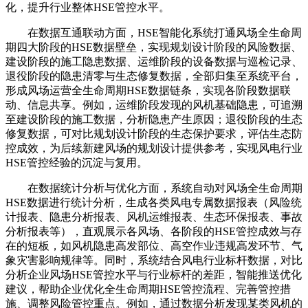
化，提升行业整体HSE管控水平。
在数据互通联动方面，HSE智能化系统打通风场全生命周
期四大阶段的HSE数据壁垒，实现规划设计阶段的风险数据、
建设阶段的施工隐患数据、运维阶段的设备数据与巡检记录、
退役阶段的隐患清零与生态修复数据，全部归集至系统平台，
形成风场运营全生命周期HSE数据链条，实现各阶段数据联
动、信息共享。例如，运维阶段发现的风机基础隐患，可追溯
至建设阶段的施工数据，分析隐患产生原因；退役阶段的生态
修复数据，可对比规划设计阶段的生态保护要求，评估生态防
控成效，为后续新建风场的规划设计提供参考，实现风电行业
HSE管控经验的沉淀与复用。
在数据统计分析与优化方面，系统自动对风场全生命周期
HSE数据进行统计分析，生成各类风电专属数据报表（风险统
计报表、隐患分析报表、风机运维报表、生态环保报表、事故
分析报表等），直观展示各风场、各阶段的HSE管控成效与存
在的短板，如风机隐患高发部位、高空作业违规高发环节、气
象灾害影响规律等。同时，系统结合风电行业标杆数据，对比
分析企业风场HSE管控水平与行业标杆的差距，智能推送优化
建议，帮助企业优化全生命周期HSE管控流程、完善管控措
施、调整风险管控重点。例如，通过数据分析发现某类风机的