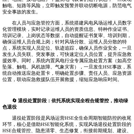
触电、短路等风险，立即触发预警并联动切断电源，防范电气
安全事故的发生。
在人员与应急管控方面，系统搭建风电风场运维人员数字
化管理模块，实时记录运维人员的资质信息、特种作业证书、
培训记录、上岗状态等数据，自动提醒证书复审、培训到期，
确保运维人员合规上岗；针对风场分散、运维人员分散的特
点，系统实现人员定位、轨迹追踪，确保人员作业安全，一旦
发生人员失联、突发事故，可快速定位人员位置，提升应急救
援效率。同时，系统内置风电行业专属应急处置方案（如高空
坠落、触电、风机故障、气象灾害），一旦发生HSE事故，系
统自动推送应急处置卡，明确处置步骤、责任人员、应急资源
位置，联动应急救援队伍开展救援，缩短应急响应时间。
🔄 退役处置阶段：依托系统实现全程合规管控，推动绿
色退役
退役处置阶段是风场运营HSE全生命周期智能防控的收尾
环节，核心是借助HSE智能化系统，实现风场退役处置阶段的
HSE合规管控、隐患清零、生态修复，衔接前期规划、建设、