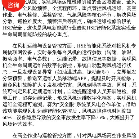
HSE智能化系统，实现风场运维检修阶段的全区域覆盖、全风
机管控、全风险预警、全流程闭环，重点管控风机运维、高空
作业、电气检修、巡检管控、气象风险等核心环节，解决风场
分散、巡检难度大、预警滞后等痛点，确保运维检修阶段的
HSE安全，这也是风电新能源行业借助HSE智能化系统实现全
生命周期智能防控的核心重点。
在风机运维与设备管控方面，HSE智能化系统对接风机专
属物联网设备，实时采集每台风机的运行参数（转速、油温、
振动频率、电气参数）、运维记录、故障信息等数据，实现风
机全生命周期运维的数字化管控，系统自动监测风机运行状
态，一旦发现设备异常（如油温过高、振动超标），立即触发
分级预警，推送至运维人员移动端APP，提醒及时开展检修，
避免风机故障扩大引发机械伤害、风机倒塌等事故。同时，系
统可制定风机定期运维计划，自动提醒运维人员开展巡检、保
养工作，留存运维记录，形成风机运维数字化档案，实现风机
运维全流程可追溯。赛为“安全眼”系统某风电合作单位，借助
该功能实现风机运维智能化管控后，风机故障停机时间缩短
60%，设备隐患导致的安全事故发生率下降75%，大幅提升了
风场运营效率。
在高空作业与巡检管控方面，针对风电风场高空作业风险