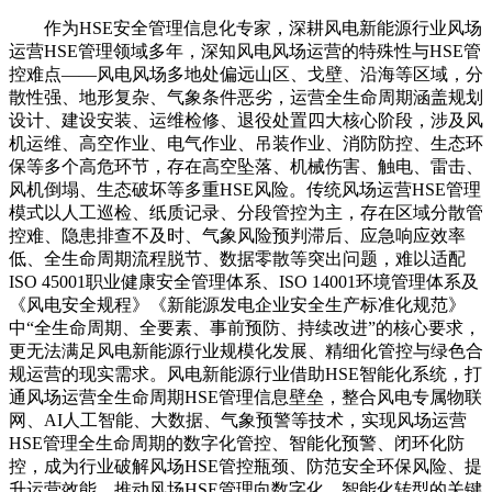
作为HSE安全管理信息化专家，深耕风电新能源行业风场
运营HSE管理领域多年，深知风电风场运营的特殊性与HSE管
控难点——风电风场多地处偏远山区、戈壁、沿海等区域，分
散性强、地形复杂、气象条件恶劣，运营全生命周期涵盖规划
设计、建设安装、运维检修、退役处置四大核心阶段，涉及风
机运维、高空作业、电气作业、吊装作业、消防防控、生态环
保等多个高危环节，存在高空坠落、机械伤害、触电、雷击、
风机倒塌、生态破坏等多重HSE风险。传统风场运营HSE管理
模式以人工巡检、纸质记录、分段管控为主，存在区域分散管
控难、隐患排查不及时、气象风险预判滞后、应急响应效率
低、全生命周期流程脱节、数据零散等突出问题，难以适配
ISO 45001职业健康安全管理体系、ISO 14001环境管理体系及
《风电安全规程》《新能源发电企业安全生产标准化规范》
中“全生命周期、全要素、事前预防、持续改进”的核心要求，
更无法满足风电新能源行业规模化发展、精细化管控与绿色合
规运营的现实需求。风电新能源行业借助HSE智能化系统，打
通风场运营全生命周期HSE管理信息壁垒，整合风电专属物联
网、AI人工智能、大数据、气象预警等技术，实现风场运营
HSE管理全生命周期的数字化管控、智能化预警、闭环化防
控，成为行业破解风场HSE管控瓶颈、防范安全环保风险、提
升运营效能、推动风场HSE管理向数字化、智能化转型的关键