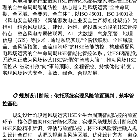
风电新能源行业借助HSE智能化系统实现风场运营HSE管
理的全生命周期智能防控，核心是立足风场运营“全生命周
期、全区域、全要素、全主体”，以ISO 45001、ISO 14001及
《风电安全规程》《新能源发电企业安全生产标准化规范》为
指引，结合风场规划、建设、运维、退役四大阶段的HSE管控
特点，整合风电专属物联网、AI、大数据、气象预警、地理
信息（GIS）等技术，通过系统实现“全阶段联动、全区域覆
盖、全风险预警、全流程闭环”的HSE智能防控，构建适配风
电风场运营的全生命周期HSE智能化管控体系，让HSE智能化
系统真正成为风场运营HSE管理的“智慧大脑”，推动风场HSE
管控从“被动补救”向“事前预防、全程管控、持续优化”转变，
实现风场运营安全、高效、绿色、合规发展。
📋 规划设计阶段：依托系统实现风险前置预判，筑牢管
控基础
规划设计阶段是风场运营HSE全生命周期智能防控的前置
环节，核心是借助HSE智能化系统，实现风场规划设计阶段的
HSE风险精准辨识、评估与前置防控，将HSE风险管控融入规
划设计全过程，从源头规避高风险区域、优化设计方案，避免