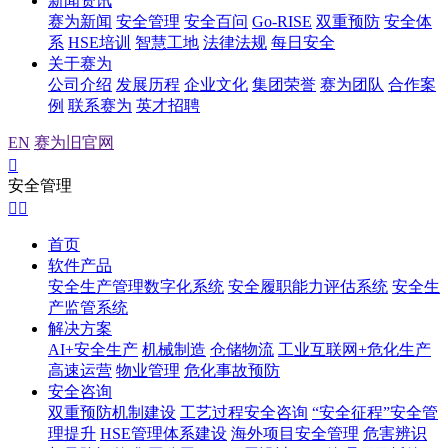
新闻资讯
赛为新闻
安全管理
安全百问
Go-RISE
双重预防
安全体
系
HSE培训
智慧工地
法律法规
每日安全
关于赛为
公司介绍
发展历程
企业文化
集团荣誉
赛为团队
合作案
例
联系赛为
英才招聘
EN
赛为旧官网

安全管理


首页
软件产品
安全生产管理数字化系统
安全履职能力评估系统
安全生
产监管系统
解决方案
AI+安全生产
机械制造
仓储物流
工业互联网+危化生产
高速运营
物业管理
危化事故预防
安全咨询
双重预防机制建设
工艺过程安全咨询
“安全征程”安全管
理提升
HSE管理体系建设
海外项目安全管理
危害辨识