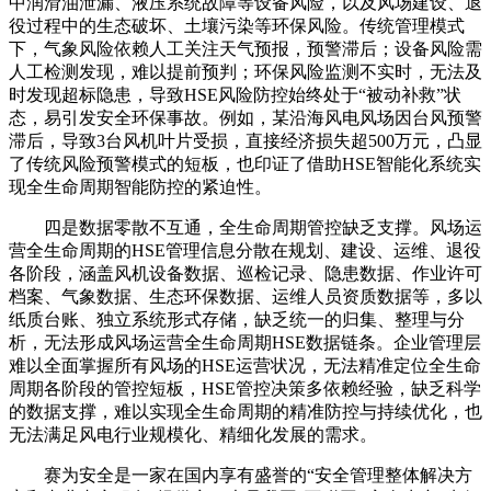
中润滑油泄漏、液压系统故障等设备风险，以及风场建设、退
役过程中的生态破坏、土壤污染等环保风险。传统管理模式
下，气象风险依赖人工关注天气预报，预警滞后；设备风险需
人工检测发现，难以提前预判；环保风险监测不实时，无法及
时发现超标隐患，导致HSE风险防控始终处于“被动补救”状
态，易引发安全环保事故。例如，某沿海风电风场因台风预警
滞后，导致3台风机叶片受损，直接经济损失超500万元，凸显
了传统风险预警模式的短板，也印证了借助HSE智能化系统实
现全生命周期智能防控的紧迫性。
四是数据零散不互通，全生命周期管控缺乏支撑。风场运
营全生命周期的HSE管理信息分散在规划、建设、运维、退役
各阶段，涵盖风机设备数据、巡检记录、隐患数据、作业许可
档案、气象数据、生态环保数据、运维人员资质数据等，多以
纸质台账、独立系统形式存储，缺乏统一的归集、整理与分
析，无法形成风场运营全生命周期HSE数据链条。企业管理层
难以全面掌握所有风场的HSE运营状况，无法精准定位全生命
周期各阶段的管控短板，HSE管控决策多依赖经验，缺乏科学
的数据支撑，难以实现全生命周期的精准防控与持续优化，也
无法满足风电行业规模化、精细化发展的需求。
赛为安全是一家在国内享有盛誉的“安全管理整体解决方