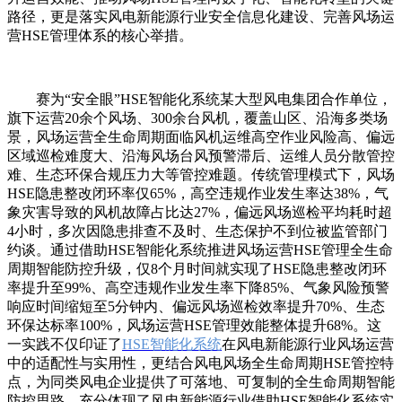
路径，更是落实风电新能源行业安全信息化建设、完善风场运
营HSE管理体系的核心举措。
赛为“安全眼”HSE智能化系统某大型风电集团合作单位，
旗下运营20余个风场、300余台风机，覆盖山区、沿海多类场
景，风场运营全生命周期面临风机运维高空作业风险高、偏远
区域巡检难度大、沿海风场台风预警滞后、运维人员分散管控
难、生态环保合规压力大等管控难题。传统管理模式下，风场
HSE隐患整改闭环率仅65%，高空违规作业发生率达38%，气
象灾害导致的风机故障占比达27%，偏远风场巡检平均耗时超
4小时，多次因隐患排查不及时、生态保护不到位被监管部门
约谈。通过借助HSE智能化系统推进风场运营HSE管理全生命
周期智能防控升级，仅8个月时间就实现了HSE隐患整改闭环
率提升至99%、高空违规作业发生率下降85%、气象风险预警
响应时间缩短至5分钟内、偏远风场巡检效率提升70%、生态
环保达标率100%，风场运营HSE管理效能整体提升68%。这
一实践不仅印证了
HSE智能化系统
在风电新能源行业风场运营
中的适配性与实用性，更结合风电风场全生命周期HSE管控特
点，为同类风电企业提供了可落地、可复制的全生命周期智能
防控思路，充分体现了风电新能源行业借助HSE智能化系统实