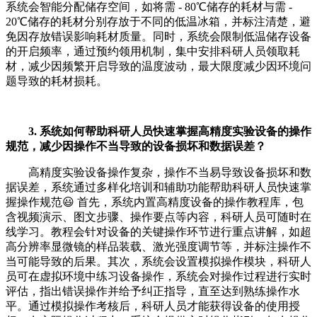
系统会智能分配储存空间，如将需 - 80℃储存的耗材与需 -
20℃储存的耗材分别存放于不同的低温冰箱，并标注清楚，避
免因存放错误影响耗材质量。同时，系统会限制低温储存设备
的开启频率，通过预约领用机制，集中安排科研人员领取耗
材，减少因频繁开启导致的温度波动，最大限度减少因环境问
题导致的耗材损耗。
3. 系统如何帮助科研人员快速掌握高精度实验设备的操作
规范，减少因操作不当导致的设备损坏和数据误差？
高精度实验设备操作复杂，操作不当易导致设备损坏和数
据误差，系统通过多样化培训和辅助功能帮助科研人员快速掌
握操作规范😃 首先，系统内置高精度设备的操作教程库，包
含视频演示、图文步骤、操作要点等内容，科研人员可随时在
线学习。教程会针对设备的关键操作环节进行重点讲解，如超
高分辨率显微镜的样品装载、激光强度调节等，并标注操作不
当可能导致的后果。其次，系统会设置模拟操作模块，科研人
员可在虚拟环境中练习设备操作，系统会对操作过程进行实时
评估，指出错误操作并给予纠正指导，直至达到熟练操作水
平。通过模拟操作考核后，科研人员才能获得设备的使用授