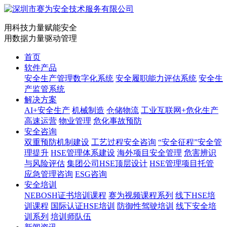
用科技力量赋能安全
用数据力量驱动管理
首页
软件产品
安全生产管理数字化系统
安全履职能力评估系统
安全生
产监管系统
解决方案
AI+安全生产
机械制造
仓储物流
工业互联网+危化生产
高速运营
物业管理
危化事故预防
安全咨询
双重预防机制建设
工艺过程安全咨询
“安全征程”安全管
理提升
HSE管理体系建设
海外项目安全管理
危害辨识
与风险评估
集团公司HSE顶层设计
HSE管理项目托管
应急管理咨询
ESG咨询
安全培训
NEBOSH证书培训课程
赛为视频课程系列
线下HSE培
训课程
国际认证HSE培训
防御性驾驶培训
线下安全培
训系列
培训师队伍