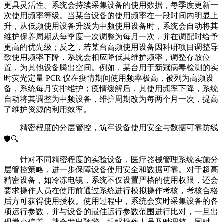
更具灵活性。系统会持续采集设备的使用数据，每季度更新一
次使用频率等级。当某台设备的使用频率在一段时间内明显上
升，从低频使用设备升级为中频使用设备时，系统会自动将其
维护保养周期从每季度一次调整为每月一次，并在调配时给予
更高的优先级；反之，若某台高频使用设备因科研项目调整导
致使用频率下降，系统会相应降低其维护频率，调整存放位
置，为其他设备腾出空间。例如，某台用于新冠病毒检测的实
时荧光定量 PCR 仪在疫情期间使用频率极高，被列为高频设
备，系统每月安排维护；疫情缓解后，其使用频率下降，系统
自动将其调整为中频设备，维护周期改为每两个月一次，提高
了维护资源的利用效率。
精密程度的分层管控，筑牢设备使用安全与数据可靠防线
🛡️🔍
针对不同精密程度的实验设备，医疗器械管理系统实施分
层管控策略，进一步保障设备使用安全和数据可靠。对于超高
精密设备，如冷冻电镜，系统不仅设置严格的使用权限，还会
要求操作人员在使用前通过系统进行模拟操作考核，考核合格
后方可获得使用授权。使用过程中，系统会实时采集设备的各
项运行参数，并与设备的最佳运行参数范围进行比对，一旦出
现微小偏差，就会发出预警，提醒操作人员及时调整。同时，