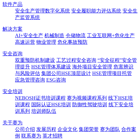
软件产品
安全生产管理数字化系统
安全履职能力评估系统
安全生
产监管系统
解决方案
AI+安全生产
机械制造
仓储物流
工业互联网+危化生产
高速运营
物业管理
危化事故预防
安全咨询
双重预防机制建设
工艺过程安全咨询
“安全征程”安全管
理提升
HSE管理体系建设
海外项目安全管理
危害辨识
与风险评估
集团公司HSE顶层设计
HSE管理项目托管
应急管理咨询
ESG咨询
安全培训
NEBOSH证书培训课程
赛为视频课程系列
线下HSE培
训课程
国际认证HSE培训
防御性驾驶培训
线下安全培
训系列
培训师队伍
关于赛为
公司介绍
发展历程
企业文化
集团荣誉
赛为团队
合作案
例
联系赛为
英才招聘