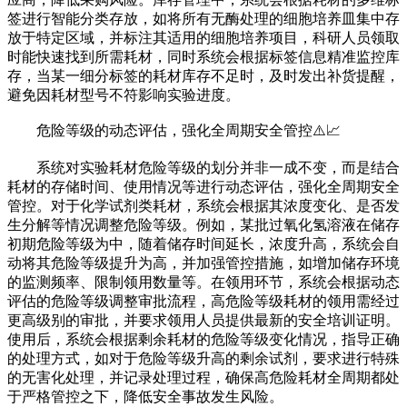
签进行智能分类存放，如将所有无酶处理的细胞培养皿集中存
放于特定区域，并标注其适用的细胞培养项目，科研人员领取
时能快速找到所需耗材，同时系统会根据标签信息精准监控库
存，当某一细分标签的耗材库存不足时，及时发出补货提醒，
避免因耗材型号不符影响实验进度。
危险等级的动态评估，强化全周期安全管控⚠️📈
系统对实验耗材危险等级的划分并非一成不变，而是结合
耗材的存储时间、使用情况等进行动态评估，强化全周期安全
管控。对于化学试剂类耗材，系统会根据其浓度变化、是否发
生分解等情况调整危险等级。例如，某批过氧化氢溶液在储存
初期危险等级为中，随着储存时间延长，浓度升高，系统会自
动将其危险等级提升为高，并加强管控措施，如增加储存环境
的监测频率、限制领用数量等。在领用环节，系统会根据动态
评估的危险等级调整审批流程，高危险等级耗材的领用需经过
更高级别的审批，并要求领用人员提供最新的安全培训证明。
使用后，系统会根据剩余耗材的危险等级变化情况，指导正确
的处理方式，如对于危险等级升高的剩余试剂，要求进行特殊
的无害化处理，并记录处理过程，确保高危险耗材全周期都处
于严格管控之下，降低安全事故发生风险。