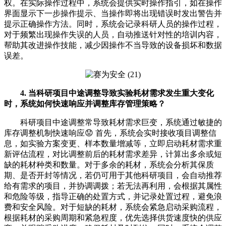
权。在实际操作过程中，系统会提供实时操作指引，如在操作
界面显示下一步操作提示、当操作即将出现错误时发出警告并
提示正确操作方法。同时，系统会记录科研人员的操作过程，
对于频繁出现操作失误的人员，自动推送针对性的培训内容，
帮助其改进操作技能，减少因操作不当导致的设备损坏和数据
误差。
4. 当科研项目中途调整导致实验耗材需求发生重大变化
时，系统如何快速响应并调整库存管理策略？
科研项目中途调整常导致耗材需求巨变，系统通过敏捷的
库存调整机制快速响应😟 首先，系统会实时接收项目调整信
息，如实验方案变更、样本数量增减等，立即启动耗材需求重
新评估流程，对比调整前后的耗材需求差异，计算出多余或短
缺的耗材种类和数量。对于多余的耗材，系统会分析其保质
期、是否开封等情况，若仍可用于其他科研项目，会自动推荐
给有需求的项目，并协调调拨；若无法再利用，会根据其属性
和危险等级，指导正确的处置方式，并记录处置过程，避免浪
费和安全风险。对于短缺的耗材，系统会紧急启动采购流程，
根据耗材的采购周期和紧急程度，优先选择供货速度快的供应