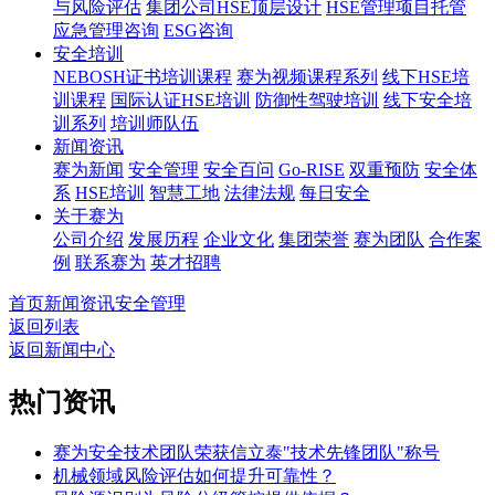
与风险评估
集团公司HSE顶层设计
HSE管理项目托管
应急管理咨询
ESG咨询
安全培训
NEBOSH证书培训课程
赛为视频课程系列
线下HSE培
训课程
国际认证HSE培训
防御性驾驶培训
线下安全培
训系列
培训师队伍
新闻资讯
赛为新闻
安全管理
安全百问
Go-RISE
双重预防
安全体
系
HSE培训
智慧工地
法律法规
每日安全
关于赛为
公司介绍
发展历程
企业文化
集团荣誉
赛为团队
合作案
例
联系赛为
英才招聘
首页
新闻资讯
安全管理
返回列表
返回新闻中心
热门资讯
赛为安全技术团队荣获信立泰"技术先锋团队"称号
机械领域风险评估如何提升可靠性？