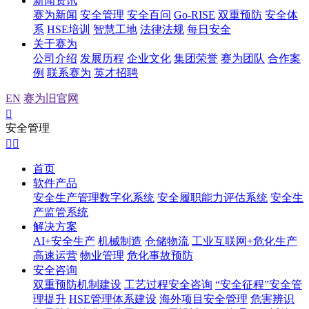
新闻资讯
赛为新闻
安全管理
安全百问
Go-RISE
双重预防
安全体
系
HSE培训
智慧工地
法律法规
每日安全
关于赛为
公司介绍
发展历程
企业文化
集团荣誉
赛为团队
合作案
例
联系赛为
英才招聘
EN
赛为旧官网

安全管理


首页
软件产品
安全生产管理数字化系统
安全履职能力评估系统
安全生
产监管系统
解决方案
AI+安全生产
机械制造
仓储物流
工业互联网+危化生产
高速运营
物业管理
危化事故预防
安全咨询
双重预防机制建设
工艺过程安全咨询
“安全征程”安全管
理提升
HSE管理体系建设
海外项目安全管理
危害辨识