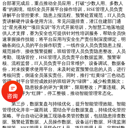
台部署完成后，重点推动全员应用，打破“少数人用、多数人
看”的困境。组织全员开展平台操作培训，HSE管理人员负责
讲解平台管控要求、隐患上报流程、预警处置规范，IT人员负
责讲解硬件设备使用方法、常见问题排查，潜江住建部门通
过“星光夜校”“项目实训”等方式开展培训，为智慧工地落地提
供人才支撑，赛为安全也可提供针对性培训服务，帮助全员快
速掌握操作技能；将平台应用与安全生产责任制深度绑定，明
确各岗位人员的平台操作职责，一线作业人员负责隐患上报、
规范操作、接收预警提醒，班组管理人员负责隐患整改、人员
考勤、现场管控，HSE管理人员负责平台数据监测、预警审
核、流程监督，IT人员负责平台日常维护、设备调试、数据备
份，对未按要求使用平台、未及时处置预警信息的人员，进行
考核问责，倒逼全员落实责任。同时，推行“红黄绿”三色动态
管理，对平台管控成效好的班组评为“绿牌”，减少检查频次；
管控不力、隐患较多的评为“黄牌”，限期整改；严重违规、风
险突出的评为“红牌”，停工整顿，推动智能管理常态化。
第三步，数据复盘与持续优化，提升智能管理效能。智能
管理优化并非一蹴而就，需结合平台数据复盘，持续优化管控
策略。平台自动记录施工现场各类管控数据，包括隐患排查数
据、预警处置数据、人员操作数据、设备运行数据、环境监测
数据等，HSE管理人员联合IT人员、项目管理人员，定期对数