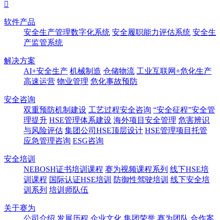

软件产品
安全生产管理数字化系统
安全履职能力评估系统
安全生
产监管系统
解决方案
AI+安全生产
机械制造
仓储物流
工业互联网+危化生产
高速运营
物业管理
危化事故预防
安全咨询
双重预防机制建设
工艺过程安全咨询
“安全征程”安全管
理提升
HSE管理体系建设
海外项目安全管理
危害辨识
与风险评估
集团公司HSE顶层设计
HSE管理项目托管
应急管理咨询
ESG咨询
安全培训
NEBOSH证书培训课程
赛为视频课程系列
线下HSE培
训课程
国际认证HSE培训
防御性驾驶培训
线下安全培
训系列
培训师队伍
关于赛为
公司介绍
发展历程
企业文化
集团荣誉
赛为团队
合作案