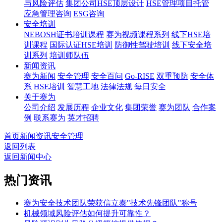
与风险评估
集团公司HSE顶层设计
HSE管理项目托管
应急管理咨询
ESG咨询
安全培训
NEBOSH证书培训课程
赛为视频课程系列
线下HSE培
训课程
国际认证HSE培训
防御性驾驶培训
线下安全培
训系列
培训师队伍
新闻资讯
赛为新闻
安全管理
安全百问
Go-RISE
双重预防
安全体
系
HSE培训
智慧工地
法律法规
每日安全
关于赛为
公司介绍
发展历程
企业文化
集团荣誉
赛为团队
合作案
例
联系赛为
英才招聘
首页
新闻资讯
安全管理
返回列表
返回新闻中心
热门资讯
赛为安全技术团队荣获信立泰"技术先锋团队"称号
机械领域风险评估如何提升可靠性？