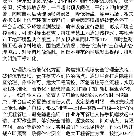
噪声、污水监测IoT设备，24小时不间断监测PM10浓度、噪声
分贝、污水排放参数，一旦超出预设阈值，平台立即触发预
警，同时自动启动现场喷淋设备，降低扬尘、噪声污染，相关
数据实时上传至环保监管部门，避免因环境超标被责令停工；
平台自动记录环境监测数据、喷淋设备运行数据，形成环境管
控台账，可随时导出核查，潜江智慧工地通过该模式，实现全
市工地环境监测全覆盖，群众投诉量同比下降41%；同时监测
施工现场物料堆放、围挡规范情况，结合“红黄绿”三色动态管
理模式，对物料堆放混乱、围挡不规范的区域发出提醒，推动
文明施工标准化。
管理流程智能优化方面，聚焦施工现场安全管理全流程，
破解流程繁琐、责任落实不到位的痛点。通过平台打通隐患排
查治理、作业许可、危大工程管控、应急管理等全流程，实现
流程标准化、智能化：隐患排查采用“随手拍+随机检查表”模
式，一线作业人员、巡查人员可通过移动端APP随时上报隐
患，平台自动分配整改责任人员、设定整改时限，整改完成后
上传现场照片审核，形成“排查—上报—整改—审核—闭环”的
全流程管理，避免隐患拖延；作业许可管理支持手机端发起申
请、填写作业票、落实安全措施、逐级签发，针对动火、有限
空间、高处等危险作业，实时监测作业现场情况，作业过程违
规立即预警，确保作业安全；危大工程管控方面，按照2026年