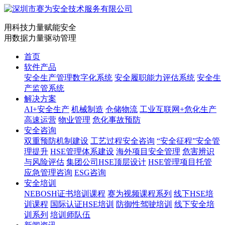
用科技力量赋能安全
用数据力量驱动管理
首页
软件产品
安全生产管理数字化系统
安全履职能力评估系统
安全生
产监管系统
解决方案
AI+安全生产
机械制造
仓储物流
工业互联网+危化生产
高速运营
物业管理
危化事故预防
安全咨询
双重预防机制建设
工艺过程安全咨询
“安全征程”安全管
理提升
HSE管理体系建设
海外项目安全管理
危害辨识
与风险评估
集团公司HSE顶层设计
HSE管理项目托管
应急管理咨询
ESG咨询
安全培训
NEBOSH证书培训课程
赛为视频课程系列
线下HSE培
训课程
国际认证HSE培训
防御性驾驶培训
线下安全培
训系列
培训师队伍