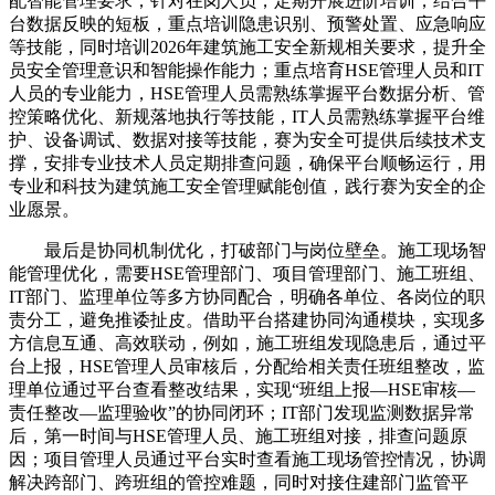
配智能管理要求；针对在岗人员，定期开展进阶培训，结合平
台数据反映的短板，重点培训隐患识别、预警处置、应急响应
等技能，同时培训2026年建筑施工安全新规相关要求，提升全
员安全管理意识和智能操作能力；重点培育HSE管理人员和IT
人员的专业能力，HSE管理人员需熟练掌握平台数据分析、管
控策略优化、新规落地执行等技能，IT人员需熟练掌握平台维
护、设备调试、数据对接等技能，赛为安全可提供后续技术支
撑，安排专业技术人员定期排查问题，确保平台顺畅运行，用
专业和科技为建筑施工安全管理赋能创值，践行赛为安全的企
业愿景。
最后是协同机制优化，打破部门与岗位壁垒。施工现场智
能管理优化，需要HSE管理部门、项目管理部门、施工班组、
IT部门、监理单位等多方协同配合，明确各单位、各岗位的职
责分工，避免推诿扯皮。借助平台搭建协同沟通模块，实现多
方信息互通、高效联动，例如，施工班组发现隐患后，通过平
台上报，HSE管理人员审核后，分配给相关责任班组整改，监
理单位通过平台查看整改结果，实现“班组上报—HSE审核—
责任整改—监理验收”的协同闭环；IT部门发现监测数据异常
后，第一时间与HSE管理人员、施工班组对接，排查问题原
因；项目管理人员通过平台实时查看施工现场管控情况，协调
解决跨部门、跨班组的管控难题，同时对接住建部门监管平