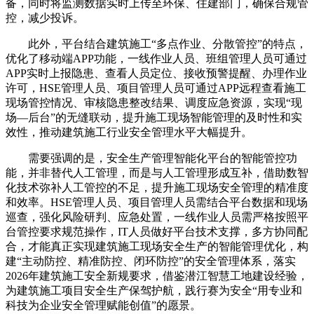
备，同时将监测数据实时上传至环保、住建部门，确保合规管
控，减少投诉。
此外，平台结合建筑施工“多点作业、分散管控”的特点，
优化了移动端APP功能，一线作业人员、班组管理人员可通过
APP实时上报隐患、查看人员定位、接收预警提醒、办理作业
许可，HSE管理人员、项目管理人员可通过APP远程查看施工
现场管控情况、审核隐患整改结果、调度应急资源，实现“现
场—后台”的无缝联动，提升施工现场智能管理的及时性和实
效性，推动建筑施工行业安全管理水平大幅提升。
需要强调的是，安全生产管理智能化平台的智能管控功
能，并非替代人工管理，而是与人工管理形成互补，借助数智
化技术弥补人工管控的不足，提升施工现场安全管理的精准度
和效率。HSE管理人员、项目管理人员需结合平台数据和现场
巡查，强化风险研判、应急处置，一线作业人员需严格按照平
台管控要求规范操作，IT人员做好平台技术支撑，多方协同配
合，才能真正实现建筑施工现场安全生产的智能管理优化，构
建“主动防控、精准防控、闭环防控”的安全管理体系，落实
2026年建筑施工安全新规要求，借鉴潜江智慧工地建设经验，
为建筑施工项目安全生产保驾护航，践行赛为安全“用专业和
科技为企业安全管理赋能创值”的愿景。