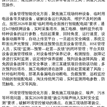
范操作。
设备管理智能优化方面，聚焦施工现场特种设备、临时用
电设备等关键设备，破解设备运行风险高、维护不及时的痛
点。按照2026年新规“临时用电全面推行智能配电箱”要求，通
过IoT物联网设备，实时采集塔吊、施工电梯、物料提升机等
特种设备的运行参数，包括起重量、回转角度、运行速度、设
备振动频率等，自动上传至平台，一旦超出安全阈值，系统立
即发出声光警报，同时推送预警信息至设备管理员、HSE管理
人员，实现“监测—预警—处置—反馈”的闭环管理；平台关联
设备设施管理模块，对设备维护保养记录、检测报告、故障记
录进行实时监测，设定维护保养提醒，预判设备故障风险，避
免因设备故障引发安全事故，潜江某建筑项目借助该功能，多
次预判出塔吊、施工电梯的潜在故障，提前处置规避了风险；
针对临时用电，部署具备漏电自动断电、负载预警、远程监控
功能的智能配电箱，淘汰传统闸刀箱，实时监测用电参数，防
范触电、火灾等风险。
环境管理智能优化方面，聚焦施工现场扬尘、噪声、污水
等环境问题，落实2026年新规“扬尘与噪声纳入实时安全监
测”要求，破解环境管控被动的痛点。在施工现场部署扬尘、