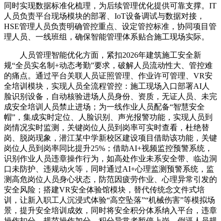
同时实现数据标准化梳理，为后续管理优化提供可靠支撑。IT
人员负责平台现场模块的部署、IoT设备调试与数据对接，
HSE管理人员负责明确管控重点、设定管控标准，协同项目管
理人员、一线班组，确保智能管理体系贴合施工现场实际。
人员管理智能优化方面，紧扣2026年建筑施工安全新
规“全员实名制+动态考勤”要求，破解人员流动性大、管控难
的痛点。通过平台关联人员证照管理、作业许可管理、VR安
全培训模块，实现人员全流程管控：施工现场入口部署AI人
脸识别设备，自动核验进场人员身份、资质，无证人员、未完
成安全培训人员禁止进场；为一线作业人员配备“智慧安全
帽”，集成实时定位、人脸识别、声光报警功能，实现人员到
岗情况实时监测，关键岗位人员到岗率可实时查看，杜绝替
岗、脱岗现象，潜江某中学新校区建设项目借助该功能，关键
岗位人员到岗率同比提升25%；借助AI+视频监控预警系统，
识别作业人员违章操作行为，如高处作业未系安全带、临边洞
口未防护、违规动火等，同时通过AI+心理监测预警系统，监
测高危岗位人员身心状态，防范因疲劳作业、心理异常引发的
安全风险；搭建VR安全体验馆模块，替代传统念文件式培
训，让新入职工人沉浸式体验“高空坠落”“机械伤害”等模拟场
景，提升安全培训成效，同时将安全积分体系纳入平台，违章
操作扣分、规范操作加分，积分异常者暂停上岗，倒逼人员规