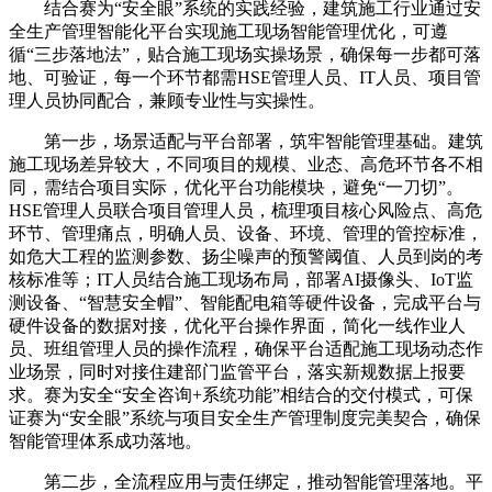
结合赛为“安全眼”系统的实践经验，建筑施工行业通过安
全生产管理智能化平台实现施工现场智能管理优化，可遵
循“三步落地法”，贴合施工现场实操场景，确保每一步都可落
地、可验证，每一个环节都需HSE管理人员、IT人员、项目管
理人员协同配合，兼顾专业性与实操性。
第一步，场景适配与平台部署，筑牢智能管理基础。建筑
施工现场差异较大，不同项目的规模、业态、高危环节各不相
同，需结合项目实际，优化平台功能模块，避免“一刀切”。
HSE管理人员联合项目管理人员，梳理项目核心风险点、高危
环节、管理痛点，明确人员、设备、环境、管理的管控标准，
如危大工程的监测参数、扬尘噪声的预警阈值、人员到岗的考
核标准等；IT人员结合施工现场布局，部署AI摄像头、IoT监
测设备、“智慧安全帽”、智能配电箱等硬件设备，完成平台与
硬件设备的数据对接，优化平台操作界面，简化一线作业人
员、班组管理人员的操作流程，确保平台适配施工现场动态作
业场景，同时对接住建部门监管平台，落实新规数据上报要
求。赛为安全“安全咨询+系统功能”相结合的交付模式，可保
证赛为“安全眼”系统与项目安全生产管理制度完美契合，确保
智能管理体系成功落地。
第二步，全流程应用与责任绑定，推动智能管理落地。平