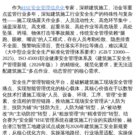
作为
HSE安全管理信息化
专家，深耕建筑施工、冶金等重
点监管行业多年，深知建筑施工行业安全生产的特殊性与复杂
性——施工现场露天作业多、人员流动性大、高危环节集中，
涵盖深基坑、高支模、起重吊装、高处作业等高危场景，高处
坠落、坍塌、物体打击等事故频发，传统安全管理依赖“腿
跑、眼瞅、嘴说”的人工模式，存在人员考勤松散、隐患排查
不全面、预警响应滞后、责任落实不到位等痛点，难以满足
《大中型企业安全生产标准化管理体系要求》(GB/T 33000—
2025)、ISO 45001职业健康安全管理体系及《建筑施工安全生
产管理新规（2026年版）》的精细化、规范化要求，更无法适
配建筑施工“多点作业、动态管控”的核心需求。
安全生产管理智能化平台，是破解建筑施工现场安全管理
痛点、实现智能管理优化的核心载体，其核心价值在于以数智
化技术打通施工现场“人员、设备、环境、工序、管理”全要
素、全流程的管控链路，推动施工现场安全管理从“人防为
主、技防为辅”向“技防为主、人防为辅”转型，从“被动整
改”向“主动防控”转型，从“粗放管理”向“精准管控”转型。结
合赛为“安全眼”HSE管理系统在建筑施工行业的实践经验，融
合潜江智慧工地建设试点成效与2026年建筑施工安全新规要
求，从核心优化方向、实操落地路径、行业场景适配、实操保