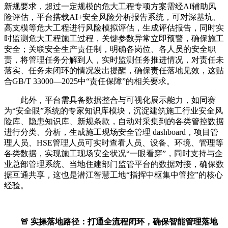
新规要求，超过一定规模的危大工程专项方案需经AI辅助风
险评估，平台搭载AI+安全风险分析报告系统，可对深基坑、
高支模等危大工程进行风险模拟评估，生成评估报告，同时实
时监测危大工程施工过程，关键参数异常立即预警，确保施工
安全；关联安全生产责任制，明确各岗位、各人员的安全职
责，将管理任务分解到人，实时监测任务推进情况，对责任未
落实、任务未闭环的情况发出提醒，确保责任落地见效，这贴
合GB/T 33000—2025中“责任保障”的相关要求。
此外，平台需具备数据整合与可视化展示能力，如同赛
为“安全眼”系统的专家知识库模块，沉淀建筑施工行业安全风
险库、隐患知识库、新规条款，自动对采集到的各类管控数据
进行分类、分析，生成施工现场安全管理 dashboard，项目管
理人员、HSE管理人员可实时查看人员、设备、环境、管理等
各类数据，实现施工现场安全状况“一眼看穿”，同时支持与企
业总部管理系统、当地住建部门监管平台的数据对接，确保数
据互通共享，这也是潜江智慧工地“指挥中枢集中管控”的核心
经验。
🚨 实操落地路径：打通全流程闭环，确保智能管理落地