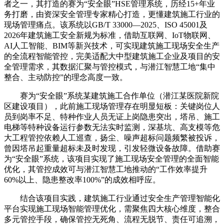
者之一，其打造的赛为“安全眼”HSE管理系统，历经15+年业
务打磨，由资深安全管理专家精心打造，更懂建筑施工行业的
现场管理痛点。该系统以GB/T 33000—2025、ISO 45001及
2026年建筑施工安全新规为标准，借助互联网、IoT物联网、
AI人工智能、BIM等新兴技术，可实现建筑施工现场安全生产
的全流程智能管控，完美适配大中型建筑施工企业及项目的安
全管理需求，其数据汇聚与管控模式，与潜江智慧工地“集中
整合、主动防控”的理念高度一致。
赛为“安全眼”系统某建筑施工合作单位（潜江某医院新院
区建设项目），此前施工现场管理存在明显短板：关键岗位人
员到岗率不足、特种作业人员无证上岗隐患突出，塔吊、施工
电梯等特种设备运行参数无法实时监测，深基坑、高支模等危
大工程管控依赖人工巡查，扬尘、噪声超标问题频繁被投诉，
曾因塔吊起重量超标未及时发现，引发轻微设备故障。借助赛
为“安全眼”系统，该项目实现了施工现场安全管理的全面智能
优化，其管控成效可与潜江智慧工地推动的“工作效率提升
60%以上、隐患整改率100%”的成效相呼应。
结合该项目实践，建筑施工行业通过安全生产管理智能化
平台实现施工现场智能管理优化，需聚焦四大核心维度，整合
多元管控手段，确保管控无死角、流程无脱节、责任可追溯，