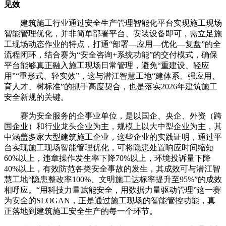
见效
建筑施工行业通过安全生产管理智能化平台实现施工现场
智能管理优化，并非简单部署平台、安装设备即可，需立足施
工现场动态作业的特点，打通“部署—应用—优化—复盘”的全
流程闭环，结合赛为“安全咨询+系统功能”的交付模式，确保
平台能够真正融入施工现场日常管理，避免“重建设、轻应
用”“重形式、轻实效”，这与潜江智慧工地“建体系、强应用、
育人才、树标准”的抓手高度契合，也是落实2026年建筑施工
安全新规的关键。
赛为安全服务的企事业单位，是以国企、央企、外资（跨
国企业）和行业龙头企业为主，规模上以大中型企业为主，其
中涵盖多家大型建筑施工企业，这些企业的实践证明，通过平
台实现施工现场智能管理优化，可将隐患处置响应时间缩短
60%以上，违章操作发生率下降70%以上，环境投诉量下降
40%以上，有效防范各类安全事故的发生，其成效可与潜江智
慧工地“隐患整改率100%、文明施工达标率提升至95%”的成效
相呼应。“用科技力量赋能安全，用数据力量驱动管理”这一赛
为安全的SLOGAN，正是通过施工现场的智能管控功能，真
正落地到建筑施工安全生产的每一个环节。