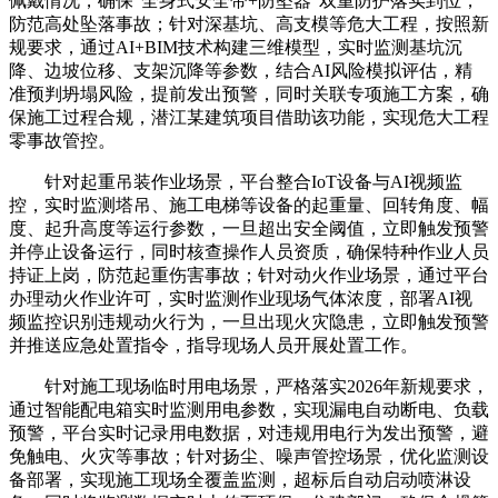
佩戴情况，确保“全身式安全带+防坠器”双重防护落实到位，
防范高处坠落事故；针对深基坑、高支模等危大工程，按照新
规要求，通过AI+BIM技术构建三维模型，实时监测基坑沉
降、边坡位移、支架沉降等参数，结合AI风险模拟评估，精
准预判坍塌风险，提前发出预警，同时关联专项施工方案，确
保施工过程合规，潜江某建筑项目借助该功能，实现危大工程
零事故管控。
针对起重吊装作业场景，平台整合IoT设备与AI视频监
控，实时监测塔吊、施工电梯等设备的起重量、回转角度、幅
度、起升高度等运行参数，一旦超出安全阈值，立即触发预警
并停止设备运行，同时核查操作人员资质，确保特种作业人员
持证上岗，防范起重伤害事故；针对动火作业场景，通过平台
办理动火作业许可，实时监测作业现场气体浓度，部署AI视
频监控识别违规动火行为，一旦出现火灾隐患，立即触发预警
并推送应急处置指令，指导现场人员开展处置工作。
针对施工现场临时用电场景，严格落实2026年新规要求，
通过智能配电箱实时监测用电参数，实现漏电自动断电、负载
预警，平台实时记录用电数据，对违规用电行为发出预警，避
免触电、火灾等事故；针对扬尘、噪声管控场景，优化监测设
备部署，实现施工现场全覆盖监测，超标后自动启动喷淋设