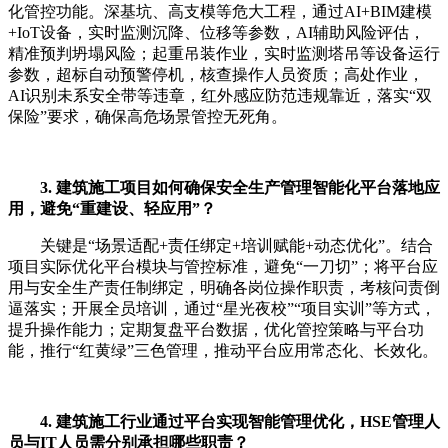
化管控功能。深基坑、高支模等危大工程，通过AI+BIM建模
+IoT设备，实时监测沉降、位移等参数，AI辅助风险评估，
精准预判坍塌风险；起重吊装作业，实时监测塔吊等设备运行
参数，超标自动预警停机，核查操作人员资质；高处作业，
AI识别未系安全带等违章，红外感应防范违规靠近，落实“双
保险”要求，确保高危场景管控无死角。
3. 建筑施工项目如何确保安全生产管理智能化平台落地应
用，避免“重建设、轻应用”？
关键是“场景适配+责任绑定+培训赋能+动态优化”。结合
项目实际优化平台模块与管控标准，避免“一刀切”；将平台应
用与安全生产责任制绑定，明确各岗位操作职责，考核问责倒
逼落实；开展全员培训，通过“星光夜校”“项目实训”等方式，
提升操作能力；定期复盘平台数据，优化管控策略与平台功
能，推行“红黄绿”三色管理，推动平台应用常态化、长效化。
4. 建筑施工行业通过平台实现智能管理优化，HSE管理人
员与IT人员需分别承担哪些职责？