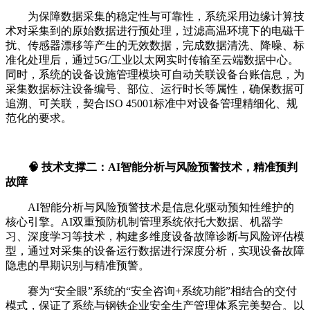
为保障数据采集的稳定性与可靠性，系统采用边缘计算技
术对采集到的原始数据进行预处理，过滤高温环境下的电磁干
扰、传感器漂移等产生的无效数据，完成数据清洗、降噪、标
准化处理后，通过5G/工业以太网实时传输至云端数据中心。
同时，系统的设备设施管理模块可自动关联设备台账信息，为
采集数据标注设备编号、部位、运行时长等属性，确保数据可
追溯、可关联，契合ISO 45001标准中对设备管理精细化、规
范化的要求。
🧠 技术支撑二：AI智能分析与风险预警技术，精准预判
故障
AI智能分析与风险预警技术是信息化驱动预知性维护的
核心引擎。AI双重预防机制管理系统依托大数据、机器学
习、深度学习等技术，构建多维度设备故障诊断与风险评估模
型，通过对采集的设备运行数据进行深度分析，实现设备故障
隐患的早期识别与精准预警。
赛为“安全眼”系统的“安全咨询+系统功能”相结合的交付
模式，保证了系统与钢铁企业安全生产管理体系完美契合。以