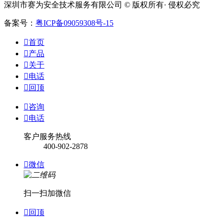
深圳市赛为安全技术服务有限公司 © 版权所有· 侵权必究
备案号：
粤ICP备09059308号-15

首页

产品

关于

电话

回顶

咨询

电话
客户服务热线
400-902-2878

微信
扫一扫加微信

回顶