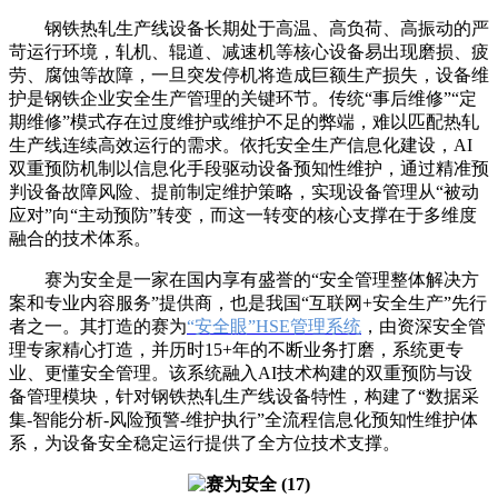
钢铁热轧生产线设备长期处于高温、高负荷、高振动的严
苛运行环境，轧机、辊道、减速机等核心设备易出现磨损、疲
劳、腐蚀等故障，一旦突发停机将造成巨额生产损失，设备维
护是钢铁企业安全生产管理的关键环节。传统“事后维修”“定
期维修”模式存在过度维护或维护不足的弊端，难以匹配热轧
生产线连续高效运行的需求。依托安全生产信息化建设，AI
双重预防机制以信息化手段驱动设备预知性维护，通过精准预
判设备故障风险、提前制定维护策略，实现设备管理从“被动
应对”向“主动预防”转变，而这一转变的核心支撑在于多维度
融合的技术体系。
赛为安全是一家在国内享有盛誉的“安全管理整体解决方
案和专业内容服务”提供商，也是我国“互联网+安全生产”先行
者之一。其打造的赛为
“安全眼”HSE管理系统
，由资深安全管
理专家精心打造，并历时15+年的不断业务打磨，系统更专
业、更懂安全管理。该系统融入AI技术构建的双重预防与设
备管理模块，针对钢铁热轧生产线设备特性，构建了“数据采
集-智能分析-风险预警-维护执行”全流程信息化预知性维护体
系，为设备安全稳定运行提供了全方位技术支撑。