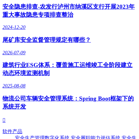
安全隐患排查-农发行泸州市纳溪区支行开展2023年
重大事故隐患专项排查整治
2024-12-20
尾矿库安全监督管理规定有哪些？
2026-07-09
建筑行业ESG体系：覆盖施工运维竣工全阶段建立
动态环境监测机制
2025-08-08
物流公司车辆安全管理系统：Spring Boot框架下的
系统开发

软件产品
安全生产管理数字化系统
安全履职能力评估系统
安全生