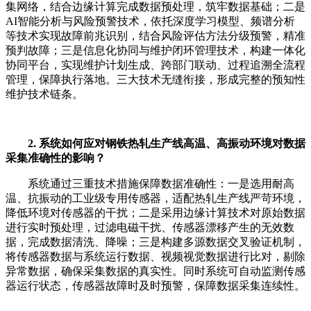
集网络，结合边缘计算完成数据预处理，筑牢数据基础；二是
AI智能分析与风险预警技术，依托深度学习模型、频谱分析
等技术实现故障前兆识别，结合风险评估方法分级预警，精准
预判故障；三是信息化协同与维护闭环管理技术，构建一体化
协同平台，实现维护计划生成、跨部门联动、过程追溯全流程
管理，保障执行落地。三大技术无缝衔接，形成完整的预知性
维护技术链条。
2. 系统如何应对钢铁热轧生产线高温、高振动环境对数据
采集准确性的影响？
系统通过三重技术措施保障数据准确性：一是选用耐高
温、抗振动的工业级专用传感器，适配热轧生产线严苛环境，
降低环境对传感器的干扰；二是采用边缘计算技术对原始数据
进行实时预处理，过滤电磁干扰、传感器漂移产生的无效数
据，完成数据清洗、降噪；三是构建多源数据交叉验证机制，
将传感器数据与系统运行数据、视频视觉数据进行比对，剔除
异常数据，确保采集数据的真实性。同时系统可自动监测传感
器运行状态，传感器故障时及时预警，保障数据采集连续性。