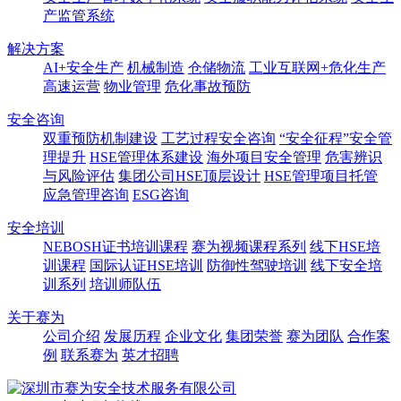
产监管系统
解决方案
AI+安全生产
机械制造
仓储物流
工业互联网+危化生产
高速运营
物业管理
危化事故预防
安全咨询
双重预防机制建设
工艺过程安全咨询
“安全征程”安全管
理提升
HSE管理体系建设
海外项目安全管理
危害辨识
与风险评估
集团公司HSE顶层设计
HSE管理项目托管
应急管理咨询
ESG咨询
安全培训
NEBOSH证书培训课程
赛为视频课程系列
线下HSE培
训课程
国际认证HSE培训
防御性驾驶培训
线下安全培
训系列
培训师队伍
关于赛为
公司介绍
发展历程
企业文化
集团荣誉
赛为团队
合作案
例
联系赛为
英才招聘