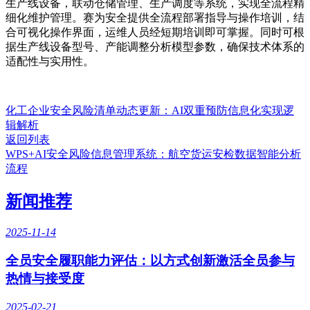
生产线设备，联动仓储管理、生产调度等系统，实现全流程精
细化维护管理。赛为安全提供全流程部署指导与操作培训，结
合可视化操作界面，运维人员经短期培训即可掌握。同时可根
据生产线设备型号、产能调整分析模型参数，确保技术体系的
适配性与实用性。
化工企业安全风险清单动态更新：AI双重预防信息化实现逻
辑解析
返回列表
WPS+AI安全风险信息管理系统：航空货运安检数据智能分析
流程
新闻推荐
2025-11-14
全员安全履职能力评估：以方式创新激活全员参与
热情与接受度
2025-02-21