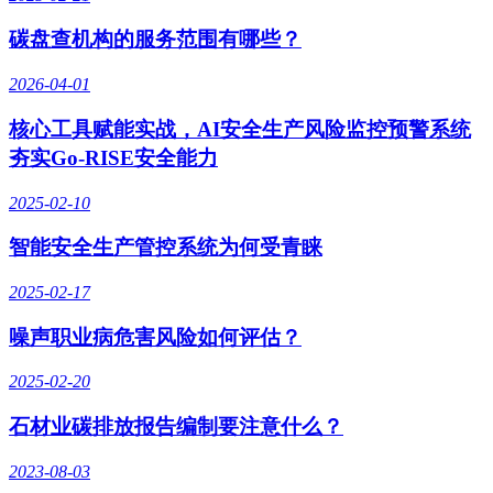
碳盘查机构的服务范围有哪些？
2026-04-01
核心工具赋能实战，AI安全生产风险监控预警系统
夯实Go-RISE安全能力
2025-02-10
智能安全生产管控系统为何受青睐
2025-02-17
噪声职业病危害风险如何评估？
2025-02-20
石材业碳排放报告编制要注意什么？
2023-08-03