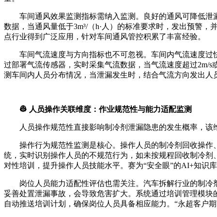
车间通风效果监测指标需纳入监测。良好的通风可降低泄
数据，当通风量低于3m³/（h·人）的标准要求时，发出预
点行业得到广泛应用，针对车间通风管控积累了丰富经验。
车间气流速度与方向指标也不可忽视。车间内气流速度过
过部署气流传感器，实时采集气流数据，当气流速度超过2m/s
测车间内人员分布情况，当泄漏发生时，结合气流方向发出人
👷 人员操作关联维度：作业规范性与能力适配监测
人员操作规范性直接影响制冷剂泄漏隐患的发生概率，该
操作行为规范性监测是核心。操作人员的制冷剂回收操作、
统，实时识别操作人员的不规范行为，如未按规程回收制冷剂
对性培训，提升操作人员技能水平。赛为“安全眼”的AI+知
岗位人员能力适配性评估也需关注。汽车拆解行业的制冷
妥善处置泄漏事故，会导致危害扩大。系统通过培训管理模块
自动推送培训计划，确保岗位人员具备相应能力。“永超客户