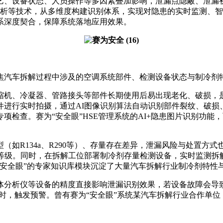
艺、设备状态、人员操作等多因素叠加影响，泄漏点隐蔽、泄漏
据分析等技术，从多维度构建识别体系，实现对隐患的实时监测、智
系深度契合，保障系统落地应用效果。
焦汽车拆解过程中涉及的空调系统部件、检测设备状态与制冷剂
机、冷凝器、管路接头等部件长期使用后易出现老化、破损，是制
件进行实时拍摄，通过AI图像识别算法自动识别部件裂纹、破损
项检查。赛为“安全眼”HSE管理系统的AI+隐患图片识别功
（如R134a、R290等）、存量存在差异，泄漏风险与处置方
等级。同时，在拆解工位部署制冷剂存量检测设备，实时监测拆
“安全眼”的专家知识库模块沉淀了大量汽车拆解行业制冷剂特性
体分析仪等设备的精度直接影响泄漏识别效果，若设备故障会导
时，触发预警。曾有赛为“安全眼”系统某汽车拆解行业合作单