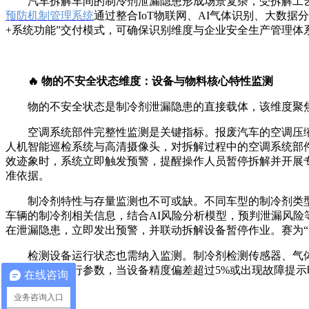
汽车拆解车间的制冷剂泄漏隐患形成场景复杂，受拆解工
预防机制管理系统
通过整合IoT物联网、AI气体识别、大数
+系统功能”交付模式，可确保识别维度与企业安全生产管理体
🔥 物的不安全状态维度：设备与物料核心特性监测
物的不安全状态是制冷剂泄漏隐患的直接载体，该维度聚
空调系统部件完整性监测是关键指标。报废汽车的空调压缩
人机智能巡检系统与高清摄像头，对拆解过程中的空调系统部
效迹象时，系统立即触发预警，提醒操作人员暂停拆解并开展专
准依据。
制冷剂特性与存量监测也不可或缺。不同车型的制冷剂类型
车辆的制冷剂相关信息，结合AI风险分析模型，预判泄漏风险
在泄漏隐患，立即发出预警，并联动拆解设备暂停作业。赛为
检测设备运行状态也需纳入监测。制冷剂检测传感器、气
检测设备的运行参数，当设备精度偏差超过5%或出现故障提示
在线咨询
漏隐患的漏判。
业务咨询入口