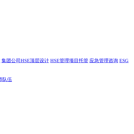
估
集团公司HSE顶层设计
HSE管理项目托管
应急管理咨询
ESG
师队伍