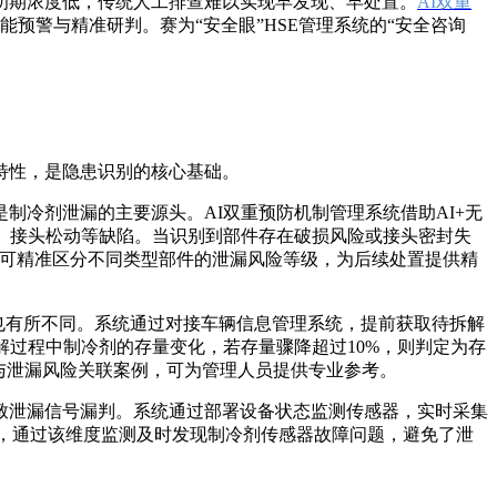
初期浓度低，传统人工排查难以实现早发现、早处置。
AI双重
能预警与精准研判。赛为“安全眼”HSE管理系统的“安全咨询
特性，是隐患识别的核心基础。
冷剂泄漏的主要源头。AI双重预防机制管理系统借助AI+无
、接头松动等缺陷。当识别到部件存在破损风险或接头密封失
能，可精准区分不同类型部件的泄漏风险等级，为后续处置提供精
式也有所不同。系统通过对接车辆信息管理系统，提前获取待拆解
解过程中制冷剂的存量变化，若存量骤降超过10%，则判定为存
与泄漏风险关联案例，可为管理人员提供专业参考。
致泄漏信号漏判。系统通过部署设备状态监测传感器，实时采集
位，通过该维度监测及时发现制冷剂传感器故障问题，避免了泄