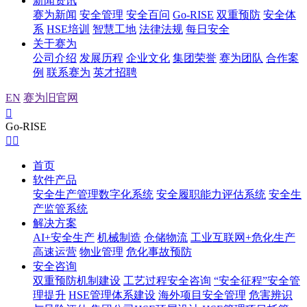
新闻资讯
赛为新闻
安全管理
安全百问
Go-RISE
双重预防
安全体
系
HSE培训
智慧工地
法律法规
每日安全
关于赛为
公司介绍
发展历程
企业文化
集团荣誉
赛为团队
合作案
例
联系赛为
英才招聘
EN
赛为旧官网

Go-RISE


首页
软件产品
安全生产管理数字化系统
安全履职能力评估系统
安全生
产监管系统
解决方案
AI+安全生产
机械制造
仓储物流
工业互联网+危化生产
高速运营
物业管理
危化事故预防
安全咨询
双重预防机制建设
工艺过程安全咨询
“安全征程”安全管
理提升
HSE管理体系建设
海外项目安全管理
危害辨识