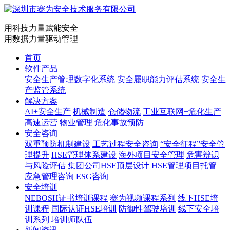
用科技力量赋能安全
用数据力量驱动管理
首页
软件产品
安全生产管理数字化系统
安全履职能力评估系统
安全生
产监管系统
解决方案
AI+安全生产
机械制造
仓储物流
工业互联网+危化生产
高速运营
物业管理
危化事故预防
安全咨询
双重预防机制建设
工艺过程安全咨询
“安全征程”安全管
理提升
HSE管理体系建设
海外项目安全管理
危害辨识
与风险评估
集团公司HSE顶层设计
HSE管理项目托管
应急管理咨询
ESG咨询
安全培训
NEBOSH证书培训课程
赛为视频课程系列
线下HSE培
训课程
国际认证HSE培训
防御性驾驶培训
线下安全培
训系列
培训师队伍