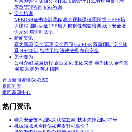
与风险评估
集团公司HSE顶层设计
HSE管理项目托管
应急管理咨询
ESG咨询
安全培训
NEBOSH证书培训课程
赛为视频课程系列
线下HSE培
训课程
国际认证HSE培训
防御性驾驶培训
线下安全培
训系列
培训师队伍
新闻资讯
赛为新闻
安全管理
安全百问
Go-RISE
双重预防
安全体
系
HSE培训
智慧工地
法律法规
每日安全
关于赛为
公司介绍
发展历程
企业文化
集团荣誉
赛为团队
合作案
例
联系赛为
英才招聘
首页
新闻资讯
Go-RISE
返回列表
返回新闻中心
热门资讯
赛为安全技术团队荣获信立泰"技术先锋团队"称号
机械领域风险评估如何提升可靠性？