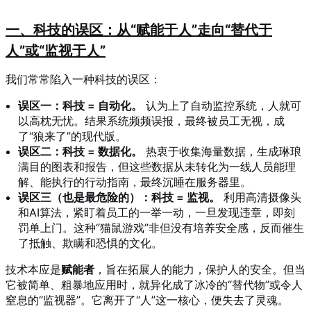
一、科技的误区：从“赋能于人”走向“替代于
人”或“监视于人”
我们常常陷入一种科技的误区：
误区一：科技 = 自动化。
认为上了自动监控系统，人就可
以高枕无忧。结果系统频频误报，最终被员工无视，成
了“狼来了”的现代版。
误区二：科技 = 数据化。
热衷于收集海量数据，生成琳琅
满目的图表和报告，但这些数据从未转化为一线人员能理
解、能执行的行动指南，最终沉睡在服务器里。
误区三（也是最危险的）：科技 = 监视。
利用高清摄像头
和AI算法，紧盯着员工的一举一动，一旦发现违章，即刻
罚单上门。这种“猫鼠游戏”非但没有培养安全感，反而催生
了抵触、欺瞒和恐惧的文化。
技术本应是
赋能者
，旨在拓展人的能力，保护人的安全。但当
它被简单、粗暴地应用时，就异化成了冰冷的“替代物”或令人
窒息的“监视器”。它离开了“人”这一核心，便失去了灵魂。