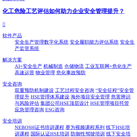
化工危险工艺评估如何助力企业安全管理提升？

软件产品
安全生产管理数字化系统
安全履职能力评估系统
安全生
产监管系统
解决方案
AI+安全生产
机械制造
仓储物流
工业互联网+危化生产
高速运营
物业管理
危化事故预防
安全咨询
双重预防机制建设
工艺过程安全咨询
“安全征程”安全管
理提升
HSE管理体系建设
海外项目安全管理
危害辨识
与风险评估
集团公司HSE顶层设计
HSE管理项目托管
应急管理咨询
ESG咨询
安全培训
NEBOSH证书培训课程
赛为视频课程系列
线下HSE培
训课程
国际认证HSE培训
防御性驾驶培训
线下安全培