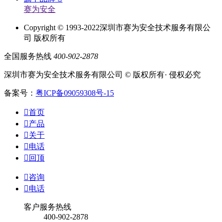
赛为安全
Copyright © 1993-2022深圳市赛为安全技术服务有限公
司 版权所有
全国服务热线
400-902-2878
深圳市赛为安全技术服务有限公司 © 版权所有· 侵权必究
备案号：
粤ICP备09059308号-15

首页

产品

关于

电话

回顶

咨询

电话
客户服务热线
400-902-2878