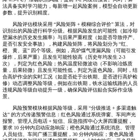
法具备实时学习能力，每新增一起风险案例，模型会自动更新
参数，提升识别精度。
风险评估模块采用 “风险矩阵 + 模糊综合评价” 算法，对
识别出的风险进行科学分级。根据风险发生的可能性（如冷却
壁漏水的历史发生频率）与后果严重程度（如是否导致停产、
是否引发安全事故），构建风险矩阵，将风险划分为 “红、
橙、黄、蓝” 四个等级。例如，高炉煤气泄漏风险（可能引发
爆炸，后果严重）且发生可能性较高（历史年均发生 2-3
次），判定为红色风险；热风温度轻微波动（不影响冶炼质
量，后果轻微）且发生可能性低，判定为蓝色风险。同时，结
合高炉作业的实时工况（如是否处于出铁期、是否进行高炉检
修）动态调整风险等级，例如在出铁期，铁水运输线路的人员
违规风险等级自动提升一级，确保风险评估贴合实际作业场
景。
风险预警模块根据风险等级，采用 “分级推送 + 多渠道触
达” 的方式传递预警信息：红色风险通过系统弹窗、车间声光
报警、管理人员电话 + 短信、应急指挥中心大屏四重提醒，
要求 10 分钟内启动应急响应；橙色风险通过系统消息、管理
人员短信、车间广播三重提醒，30 分钟内响应；黄色风险通