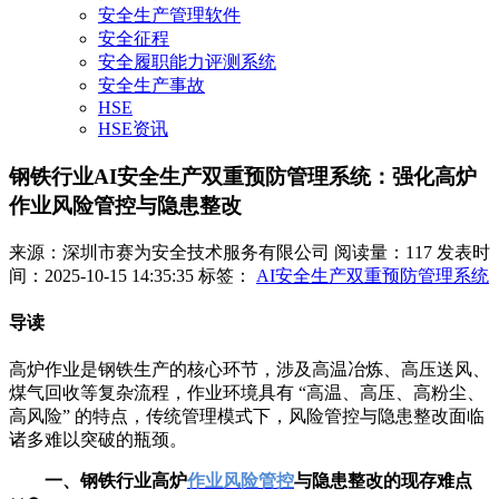
安全生产管理软件
安全征程
安全履职能力评测系统
安全生产事故
HSE
HSE资讯
钢铁行业AI安全生产双重预防管理系统：强化高炉
作业风险管控与隐患整改
来源：深圳市赛为安全技术服务有限公司
阅读量：117
发表时
间：2025-10-15 14:35:35
标签：
AI安全生产双重预防管理系统
导读
高炉作业是钢铁生产的核心环节，涉及高温冶炼、高压送风、
煤气回收等复杂流程，作业环境具有 “高温、高压、高粉尘、
高风险” 的特点，传统管理模式下，风险管控与隐患整改面临
诸多难以突破的瓶颈。
一、钢铁行业高炉
作业风险管控
与隐患整改的现存难点