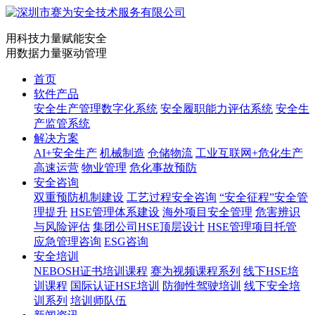
用科技力量赋能安全
用数据力量驱动管理
首页
软件产品
安全生产管理数字化系统
安全履职能力评估系统
安全生
产监管系统
解决方案
AI+安全生产
机械制造
仓储物流
工业互联网+危化生产
高速运营
物业管理
危化事故预防
安全咨询
双重预防机制建设
工艺过程安全咨询
“安全征程”安全管
理提升
HSE管理体系建设
海外项目安全管理
危害辨识
与风险评估
集团公司HSE顶层设计
HSE管理项目托管
应急管理咨询
ESG咨询
安全培训
NEBOSH证书培训课程
赛为视频课程系列
线下HSE培
训课程
国际认证HSE培训
防御性驾驶培训
线下安全培
训系列
培训师队伍