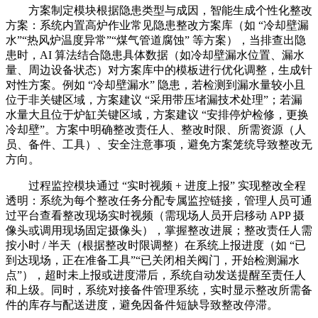
方案制定模块根据隐患类型与成因，智能生成个性化整改
方案：系统内置高炉作业常见隐患整改方案库（如 “冷却壁漏
水”“热风炉温度异常”“煤气管道腐蚀” 等方案），当排查出隐
患时，AI 算法结合隐患具体数据（如冷却壁漏水位置、漏水
量、周边设备状态）对方案库中的模板进行优化调整，生成针
对性方案。例如 “冷却壁漏水” 隐患，若检测到漏水量较小且
位于非关键区域，方案建议 “采用带压堵漏技术处理”；若漏
水量大且位于炉缸关键区域，方案建议 “安排停炉检修，更换
冷却壁”。方案中明确整改责任人、整改时限、所需资源（人
员、备件、工具）、安全注意事项，避免方案笼统导致整改无
方向。
过程监控模块通过 “实时视频 + 进度上报” 实现整改全程
透明：系统为每个整改任务分配专属监控链接，管理人员可通
过平台查看整改现场实时视频（需现场人员开启移动 APP 摄
像头或调用现场固定摄像头），掌握整改进展；整改责任人需
按小时 / 半天（根据整改时限调整）在系统上报进度（如 “已
到达现场，正在准备工具”“已关闭相关阀门，开始检测漏水
点”），超时未上报或进度滞后，系统自动发送提醒至责任人
和上级。同时，系统对接备件管理系统，实时显示整改所需备
件的库存与配送进度，避免因备件短缺导致整改停滞。