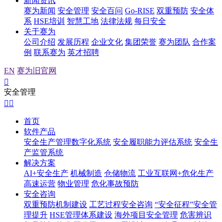
新闻资讯
赛为新闻
安全管理
安全百问
Go-RISE
双重预防
安全体
系
HSE培训
智慧工地
法律法规
每日安全
关于赛为
公司介绍
发展历程
企业文化
集团荣誉
赛为团队
合作案
例
联系赛为
英才招聘
EN
赛为旧官网

安全管理


首页
软件产品
安全生产管理数字化系统
安全履职能力评估系统
安全生
产监管系统
解决方案
AI+安全生产
机械制造
仓储物流
工业互联网+危化生产
高速运营
物业管理
危化事故预防
安全咨询
双重预防机制建设
工艺过程安全咨询
“安全征程”安全管
理提升
HSE管理体系建设
海外项目安全管理
危害辨识