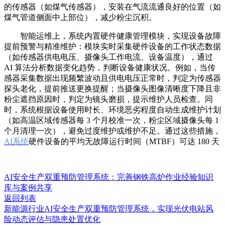
的传感器（如煤气传感器），安装在气流流通良好的位置（如
煤气管道侧面中上部位），减少粉尘沉积。
智能运维上，系统内置硬件健康管理模块，实现设备故障
提前预警与精准维护：模块实时采集硬件设备的工作状态数据
（如传感器供电电压、摄像头工作电流、设备温度），通过
AI 算法分析数据变化趋势，判断设备健康状况。例如，当传
感器采集数据出现频繁波动且供电电压正常时，判定为传感器
探头老化，提前推送更换提醒；当摄像头图像清晰度下降且非
粉尘遮挡原因时，判定为镜头磨损，提示维护人员检查。同
时，系统根据设备使用时长、环境恶劣程度自动生成维护计划
（如高温区域传感器每 3 个月校准一次，粉尘区域摄像头每 1
个月清理一次），避免过度维护或维护不足。通过这些措施，
AI系统
硬件设备的平均无故障运行时间（MTBF）可达 180 天
AI安全生产双重预防管理系统：完善钢铁高炉作业经验知识
库与案例共享
返回列表
新能源行业AI安全生产双重预防管理系统，实现光伏电站风
险动态评估与隐患处置优化