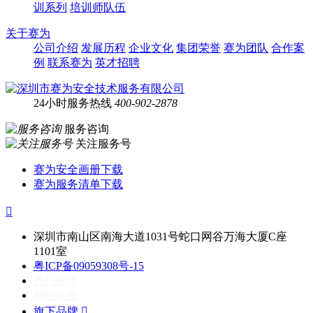
训系列
培训师队伍
关于赛为
公司介绍
发展历程
企业文化
集团荣誉
赛为团队
合作案
例
联系赛为
英才招聘
24小时服务热线
400-902-2878
服务咨询
关注服务号
赛为安全画册下载
赛为服务清单下载

深圳市南山区南海大道1031号蛇口网谷万海大厦C座
1101室
粤ICP备09059308号-15
热门标签
网站地图
旗下品牌
