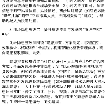
过系统消息与班组长通知双重提醒，1 小时内响应；蓝色风险
仅通过系统消息推送至现场安全员，2 小时内关注即可。预警
信息中附带风险位置、风险描述、初步应对建议（如红色风险
“煤气泄漏” 附带 “立即撤离人员、关闭相关阀门” 建议），帮
助现场人员快速处置。
3. 闭环隐患整改层：提升整改质量与效率的 “管理中枢”
📢✅
闭环隐患整改层围绕 “隐患排查 - 方案制定 - 过程监控 -
效果验证 - 档案归档” 全流程，构建智能化整改管理体系，确
保隐患整改彻底、高效。
隐患排查模块通过 “AI 自动识别 + 人工补充上报” 结合的
方式，全面发现高炉作业隐患：AI 自动识别依托机器视觉与
参数分析，例如通过高清摄像头（带防尘、耐高温镜头）捕捉
人员未佩戴防护装备、违规进入危险区域等操作隐患，通过参
数异常分析发现设备故障隐患（如冷却壁进出水温差过大提示
漏水隐患）；人工补充上报通过移动 APP，现场人员发现隐
患后可实时上传文字描述、照片、视频，系统自动定位隐患位
置并关联相关设备 / 区域信息。所有排查出的隐患自动录入系
统，生成唯一隐患编号，避免遗漏。