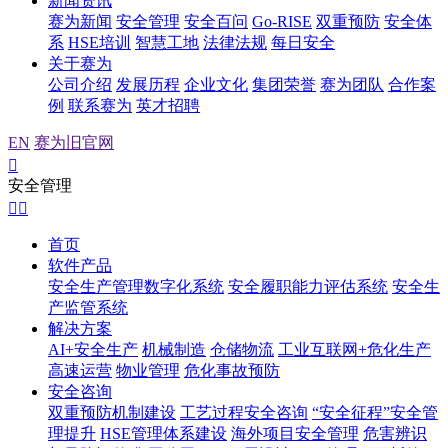
新闻资讯
赛为新闻
安全管理
安全百问
Go-RISE
双重预防
安全体
系
HSE培训
智慧工地
法律法规
每日安全
关于赛为
公司介绍
发展历程
企业文化
集团荣誉
赛为团队
合作案
例
联系赛为
英才招聘
EN
赛为旧官网

安全管理


首页
软件产品
安全生产管理数字化系统
安全履职能力评估系统
安全生
产监管系统
解决方案
AI+安全生产
机械制造
仓储物流
工业互联网+危化生产
高速运营
物业管理
危化事故预防
安全咨询
双重预防机制建设
工艺过程安全咨询
“安全征程”安全管
理提升
HSE管理体系建设
海外项目安全管理
危害辨识