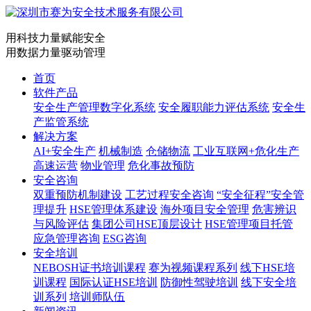
用科技力量赋能安全
用数据力量驱动管理
首页
软件产品
安全生产管理数字化系统
安全履职能力评估系统
安全生
产监管系统
解决方案
AI+安全生产
机械制造
仓储物流
工业互联网+危化生产
高速运营
物业管理
危化事故预防
安全咨询
双重预防机制建设
工艺过程安全咨询
“安全征程”安全管
理提升
HSE管理体系建设
海外项目安全管理
危害辨识
与风险评估
集团公司HSE顶层设计
HSE管理项目托管
应急管理咨询
ESG咨询
安全培训
NEBOSH证书培训课程
赛为视频课程系列
线下HSE培
训课程
国际认证HSE培训
防御性驾驶培训
线下安全培
训系列
培训师队伍