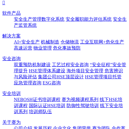

软件产品
安全生产管理数字化系统
安全履职能力评估系统
安全生
产监管系统
解决方案
AI+安全生产
机械制造
仓储物流
工业互联网+危化生产
高速运营
物业管理
危化事故预防
安全咨询
双重预防机制建设
工艺过程安全咨询
“安全征程”安全管
理提升
HSE管理体系建设
海外项目安全管理
危害辨识
与风险评估
集团公司HSE顶层设计
HSE管理项目托管
应急管理咨询
ESG咨询
安全培训
NEBOSH证书培训课程
赛为视频课程系列
线下HSE培
训课程
国际认证HSE培训
防御性驾驶培训
线下安全培
训系列
培训师队伍
关于赛为
公司介绍
发展历程
企业文化
集团荣誉
赛为团队
合作案