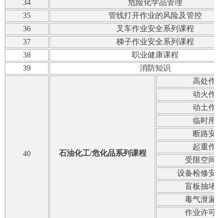
34
危险化学品管理
35
管线打开作业的风险及管控
36
叉车作业安全系列课程
37
梯子作业安全系列课程
38
职业健康课程
39
消防知识
高处作
动火作
动土作
临时用
断路安
起重作
石油化工/危化品
系列课程
40
受限空间
设备检修安
盲板抽堵
毒气泄漏
作业许可