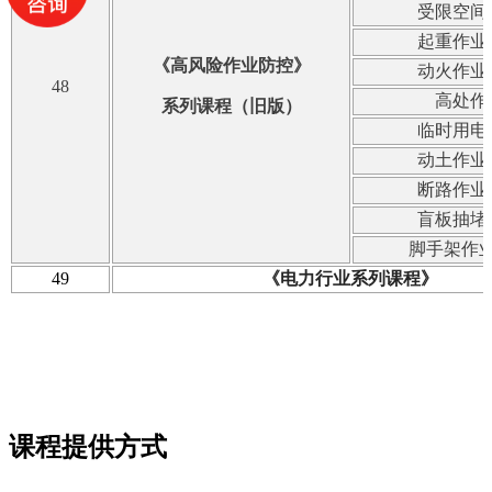
受限空间
起重作业
《高风险作业防控》
动火作业
48
高处作
系列课程（旧版）
临时用电
动土作业
断路作业
盲板抽堵
脚手架作
49
《电力行业系列课程》
课程提供方式