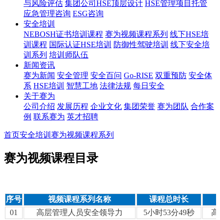
与风险评估
集团公司HSE顶层设计
HSE管理项目托管
应急管理咨询
ESG咨询
安全培训
NEBOSH证书培训课程
赛为视频课程系列
线下HSE培
训课程
国际认证HSE培训
防御性驾驶培训
线下安全培
训系列
培训师队伍
新闻资讯
赛为新闻
安全管理
安全百问
Go-RISE
双重预防
安全体
系
HSE培训
智慧工地
法律法规
每日安全
关于赛为
公司介绍
发展历程
企业文化
集团荣誉
赛为团队
合作案
例
联系赛为
英才招聘
首页
安全培训
赛为视频课程系列
赛为视频课程目录
序号
视频课程系列名称
课程总时长
01
高层管理人员安全领导力
5小时53分49秒
高