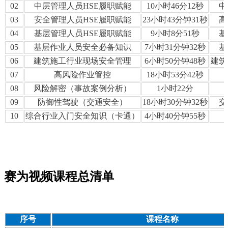
02
中层管理人员HSE履职赋能
10小时46分12秒
中
03
安全管理人员HSE履职赋能
23小时43分钟31秒
高
04
基层管理人员HSE履职赋能
9小时8分51秒
基
05
基层作业人员安全必备知识
7小时31分钟32秒
基
06
建筑施工行业现场安全管理
6小时50分钟48秒
建筑
07
高风险作业管控
18小时53分42秒
08
风险解密（事故案例分析）
1小时22分
09
防御性驾驶（交通安全）
18小时30分钟32秒
交
10
综合行业入门安全知识（卡通）
4小时40分钟55秒
赛为视频课程总清单
序号
课程名称