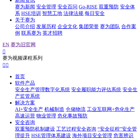
新闻资讯
赛为新闻
安全管理
安全百问
Go-RISE
双重预防
安全体
系
HSE培训
智慧工地
法律法规
每日安全
关于赛为
公司介绍
发展历程
企业文化
集团荣誉
赛为团队
合作案
例
联系赛为
英才招聘
EN
赛为旧官网

赛为视频课程系列


首页
软件产品
安全生产管理数字化系统
安全履职能力评估系统
安全生
产监管系统
解决方案
AI+安全生产
机械制造
仓储物流
工业互联网+危化生产
高速运营
物业管理
危化事故预防
安全咨询
双重预防机制建设
工艺过程安全咨询
“安全征程”安全管
理提升
HSE管理体系建设
海外项目安全管理
危害辨识