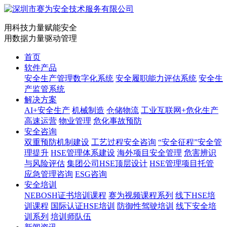
用科技力量赋能安全
用数据力量驱动管理
首页
软件产品
安全生产管理数字化系统
安全履职能力评估系统
安全生
产监管系统
解决方案
AI+安全生产
机械制造
仓储物流
工业互联网+危化生产
高速运营
物业管理
危化事故预防
安全咨询
双重预防机制建设
工艺过程安全咨询
“安全征程”安全管
理提升
HSE管理体系建设
海外项目安全管理
危害辨识
与风险评估
集团公司HSE顶层设计
HSE管理项目托管
应急管理咨询
ESG咨询
安全培训
NEBOSH证书培训课程
赛为视频课程系列
线下HSE培
训课程
国际认证HSE培训
防御性驾驶培训
线下安全培
训系列
培训师队伍