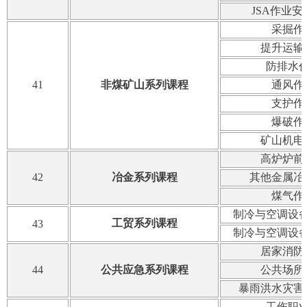
JSA作业
采掘作
提升运输
防排水
41
非煤矿山系列课程
通风作
支护作
爆破作
矿山机电
高炉炉前
42
冶金系列课程
其他金属冶
煤气作
制冷与空调设
工贸系列课程
43
制冷与空调设
居家消防
44
公共应急系列课程
公共场所
暴雨洪水灾害
工伤职