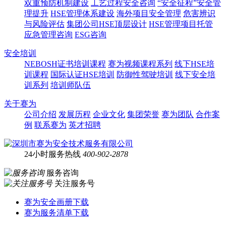
双重预防机制建设
工艺过程安全咨询
“安全征程”安全管
理提升
HSE管理体系建设
海外项目安全管理
危害辨识
与风险评估
集团公司HSE顶层设计
HSE管理项目托管
应急管理咨询
ESG咨询
安全培训
NEBOSH证书培训课程
赛为视频课程系列
线下HSE培
训课程
国际认证HSE培训
防御性驾驶培训
线下安全培
训系列
培训师队伍
关于赛为
公司介绍
发展历程
企业文化
集团荣誉
赛为团队
合作案
例
联系赛为
英才招聘
24小时服务热线
400-902-2878
服务咨询
关注服务号
赛为安全画册下载
赛为服务清单下载