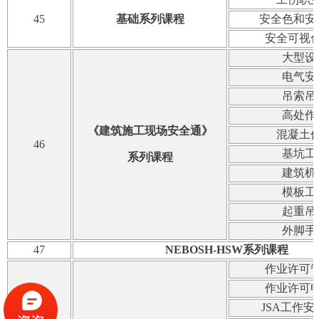
45
基础系列课程
安全色和安
安全可视
大型设
电气安
吊索吊
高处作
《建筑施工现场安
全通》
混凝土
46
基坑工
系列课程
建筑机
模板工
起重吊
外脚手
47
NEBOSH-HSW系列课程
作业许可
作业许可
JSA工作