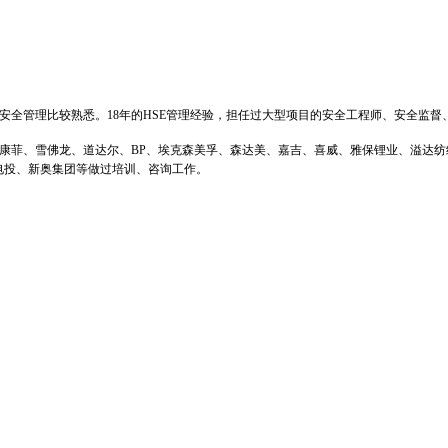
安全管理比较熟悉。18年的HSE管理经验，担任过大型项目的安全工程师、安全监督
、康菲、雪佛龙、道达尔、BP、埃克森美孚、森达美、嘉吉、喜威、雅保锂业、溢达
电投、新奥集团等做过培训、咨询工作。