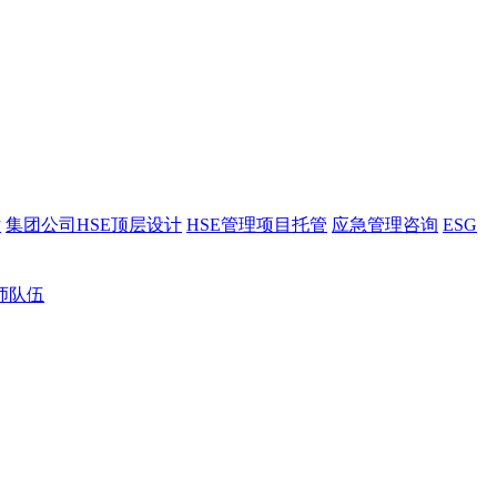
估
集团公司HSE顶层设计
HSE管理项目托管
应急管理咨询
ESG
师队伍