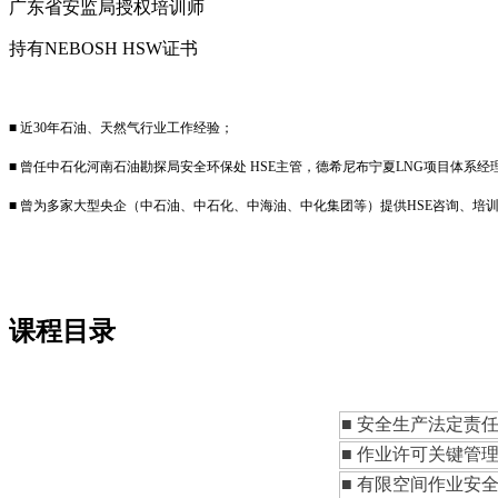
广东省安监局授权培训师
持有NEBOSH HSW证书
■ 近30年石油、天然气行业工作经验；
■ 曾任中石化河南石油勘探局安全环保处 HSE主管，德希尼布宁夏LNG项目体系经
■ 曾为多家大型央企（中石油、中石化、中海油、中化集团等）提供HSE咨询、培
课程目录
■ 安全生产法定责
■ 作业许可关键管
■ 有限空间作业安