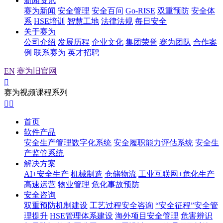
新闻资讯
赛为新闻
安全管理
安全百问
Go-RISE
双重预防
安全体
系
HSE培训
智慧工地
法律法规
每日安全
关于赛为
公司介绍
发展历程
企业文化
集团荣誉
赛为团队
合作案
例
联系赛为
英才招聘
EN
赛为旧官网

赛为视频课程系列


首页
软件产品
安全生产管理数字化系统
安全履职能力评估系统
安全生
产监管系统
解决方案
AI+安全生产
机械制造
仓储物流
工业互联网+危化生产
高速运营
物业管理
危化事故预防
安全咨询
双重预防机制建设
工艺过程安全咨询
“安全征程”安全管
理提升
HSE管理体系建设
海外项目安全管理
危害辨识