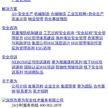
解决方案
AI+安全生产
机械制造
仓储物流
工业互联网+危化生产
高速运营
物业管理
危化事故预防
安全咨询
双重预防机制建设
工艺过程安全咨询
“安全征程”安全管
理提升
HSE管理体系建设
海外项目安全管理
危害辨识
与风险评估
集团公司HSE顶层设计
HSE管理项目托管
应急管理咨询
ESG咨询
安全培训
NEBOSH证书培训课程
赛为视频课程系列
线下HSE培
训课程
国际认证HSE培训
防御性驾驶培训
线下安全培
训系列
培训师队伍
关于赛为
公司介绍
发展历程
企业文化
集团荣誉
赛为团队
合作案
例
联系赛为
英才招聘
24小时服务热线
400-902-2878