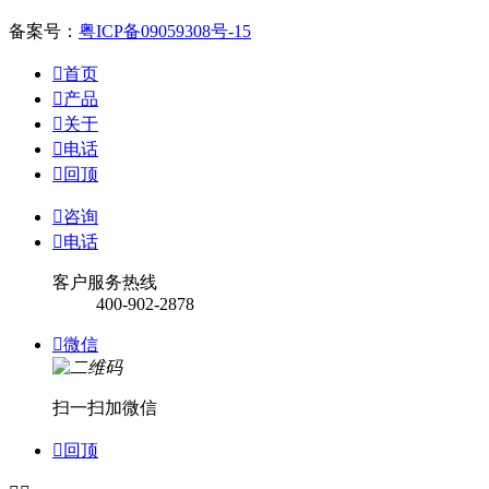
备案号：
粤ICP备09059308号-15

首页

产品

关于

电话

回顶

咨询

电话
客户服务热线
400-902-2878

微信
扫一扫加微信

回顶