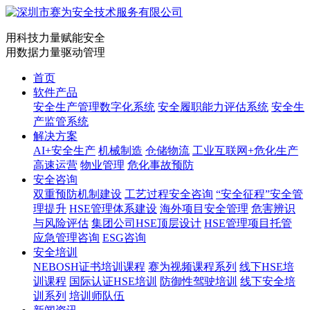
用科技力量赋能安全
用数据力量驱动管理
首页
软件产品
安全生产管理数字化系统
安全履职能力评估系统
安全生
产监管系统
解决方案
AI+安全生产
机械制造
仓储物流
工业互联网+危化生产
高速运营
物业管理
危化事故预防
安全咨询
双重预防机制建设
工艺过程安全咨询
“安全征程”安全管
理提升
HSE管理体系建设
海外项目安全管理
危害辨识
与风险评估
集团公司HSE顶层设计
HSE管理项目托管
应急管理咨询
ESG咨询
安全培训
NEBOSH证书培训课程
赛为视频课程系列
线下HSE培
训课程
国际认证HSE培训
防御性驾驶培训
线下安全培
训系列
培训师队伍