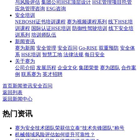
与风险评估
集团公司HSE顶层设计
HSE管理项目托管
应急管理咨询
ESG咨询
安全培训
NEBOSH证书培训课程
赛为视频课程系列
线下HSE培
训课程
国际认证HSE培训
防御性驾驶培训
线下安全培
训系列
培训师队伍
新闻资讯
赛为新闻
安全管理
安全百问
Go-RISE
双重预防
安全体
系
HSE培训
智慧工地
法律法规
每日安全
关于赛为
公司介绍
发展历程
企业文化
集团荣誉
赛为团队
合作案
例
联系赛为
英才招聘
首页
新闻资讯
安全百问
返回列表
返回新闻中心
热门资讯
赛为安全技术团队荣获信立泰"技术先锋团队"称号
机械领域风险评估如何提升可靠性？