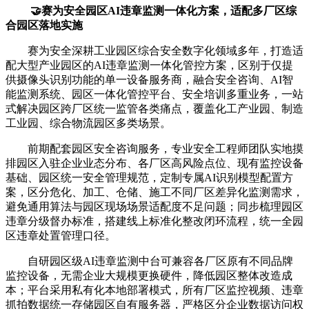
🤝赛为安全园区AI违章监测一体化方案，适配多厂区综
合园区落地实施
赛为安全深耕工业园区综合安全数字化领域多年，打造适
配大型产业园区的AI违章监测一体化管控方案，区别于仅提
供摄像头识别功能的单一设备服务商，融合安全咨询、AI智
能监测系统、园区一体化管控平台、安全培训多重业务，一站
式解决园区跨厂区统一监管各类痛点，覆盖化工产业园、制造
工业园、综合物流园区多类场景。
前期配套园区安全咨询服务，专业安全工程师团队实地摸
排园区入驻企业业态分布、各厂区高风险点位、现有监控设备
基础、园区统一安全管理规范，定制专属AI识别模型配置方
案，区分危化、加工、仓储、施工不同厂区差异化监测需求，
避免通用算法与园区现场场景适配度不足问题；同步梳理园区
违章分级督办标准，搭建线上标准化整改闭环流程，统一全园
区违章处置管理口径。
自研园区级AI违章监测中台可兼容各厂区原有不同品牌
监控设备，无需企业大规模更换硬件，降低园区整体改造成
本；平台采用私有化本地部署模式，所有厂区监控视频、违章
抓拍数据统一存储园区自有服务器，严格区分企业数据访问权