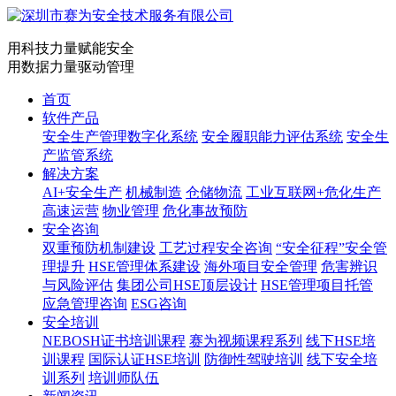
用科技力量赋能安全
用数据力量驱动管理
首页
软件产品
安全生产管理数字化系统
安全履职能力评估系统
安全生
产监管系统
解决方案
AI+安全生产
机械制造
仓储物流
工业互联网+危化生产
高速运营
物业管理
危化事故预防
安全咨询
双重预防机制建设
工艺过程安全咨询
“安全征程”安全管
理提升
HSE管理体系建设
海外项目安全管理
危害辨识
与风险评估
集团公司HSE顶层设计
HSE管理项目托管
应急管理咨询
ESG咨询
安全培训
NEBOSH证书培训课程
赛为视频课程系列
线下HSE培
训课程
国际认证HSE培训
防御性驾驶培训
线下安全培
训系列
培训师队伍