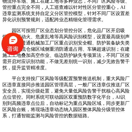
物流停车场、施工在建工地等多种业态，不同厂区风险等级、
管控重点完全不同，人工巡查难以针对性区分管控重心，AI
违章监测系统支持自定义分区管控模型，针对不同厂区设置差
异化识别预警规则，适配跨业态精细化管理需求。
园区可按照厂区业态划分管控分区，危化品厂区开启吸
烟、违规动火、危废乱堆等高风险识别模型，设置最高级别声
光预警；普通机械加工厂区重点识别安全帽、防护装备缺失类
违章；物流仓储区域侧重消防通道占用、车辆超速识别；在建
施工工地叠加高空作业、临边防护缺失专项算法，不同厂区按
需开启对应识别功能，不做无差别统一识别，减少无效告警干
扰，提升监管精准度。
平台支持按厂区风险等级配置预警推送机制，重大风险厂
区违章直接同步推送园区管理高层，一般厂区违章仅推送厂区
安全员，实现分级处置，避免大量低风险告警干扰核心高风险
点位管控。同时系统可联动园区双重预防数字化平台，AI识
别到高频违章点位后，自动标记为重点风险区域，同步更新厂
区风险台账，将现场违章动态纳入园区整体风险分级管控体
系，打通智能监测与风险管控的数据链路。