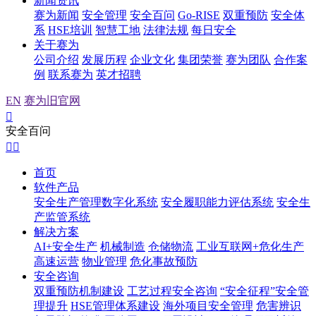
新闻资讯
赛为新闻
安全管理
安全百问
Go-RISE
双重预防
安全体
系
HSE培训
智慧工地
法律法规
每日安全
关于赛为
公司介绍
发展历程
企业文化
集团荣誉
赛为团队
合作案
例
联系赛为
英才招聘
EN
赛为旧官网

安全百问


首页
软件产品
安全生产管理数字化系统
安全履职能力评估系统
安全生
产监管系统
解决方案
AI+安全生产
机械制造
仓储物流
工业互联网+危化生产
高速运营
物业管理
危化事故预防
安全咨询
双重预防机制建设
工艺过程安全咨询
“安全征程”安全管
理提升
HSE管理体系建设
海外项目安全管理
危害辨识