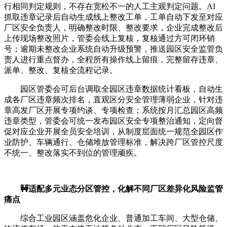
行相同判定规则，不存在宽松不一的人工主观判定问题。AI
抓取违章记录后自动生成线上整改工单，工单自动下发至对应
厂区安全负责人，明确整改时限、整改要求，企业完成整改后
上传现场整改照片，管委会线上复核，复核通过方可闭环销
号；逾期未整改企业系统自动升级预警，推送园区安全监管负
责人进行重点督办，全程所有操作线上留痕，完整留存违章、
派单、整改、复核全流程记录。
园区管委会可后台调取全园区违章数据统计看板，自动生
成各厂区违章频次排名，直观区分安全管理薄弱企业，针对违
章高发厂区开展专项约谈、专项检查；系统按月汇总园区高频
违章类型，管委会可统一发布园区安全专项整治通知，定向督
促对应企业开展全员安全培训，从制度层面统一规范全园区作
业防护、车辆通行、仓储堆放管理标准，解决跨厂区管控尺度
不统一、整改落实不到位的管理顽疾。
🚧适配多元业态分区管控，化解不同厂区差异化风险监管
痛点
综合工业园区涵盖危化企业、普通加工车间、大型仓储、