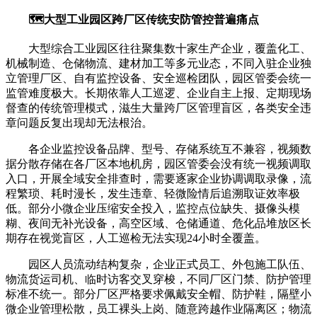
🗺️大型工业园区跨厂区传统安防管控普遍痛点
大型综合工业园区往往聚集数十家生产企业，覆盖化工、
机械制造、仓储物流、建材加工等多元业态，不同入驻企业独
立管理厂区、自有监控设备、安全巡检团队，园区管委会统一
监管难度极大。长期依靠人工巡逻、企业自主上报、定期现场
督查的传统管理模式，滋生大量跨厂区管理盲区，各类安全违
章问题反复出现却无法根治。
各企业监控设备品牌、型号、存储系统互不兼容，视频数
据分散存储在各厂区本地机房，园区管委会没有统一视频调取
入口，开展全域安全排查时，需要逐家企业协调调取录像，流
程繁琐、耗时漫长，发生违章、轻微险情后追溯取证效率极
低。部分小微企业压缩安全投入，监控点位缺失、摄像头模
糊、夜间无补光设备，高空区域、仓储通道、危化品堆放区长
期存在视觉盲区，人工巡检无法实现24小时全覆盖。
园区人员流动结构复杂，企业正式员工、外包施工队伍、
物流货运司机、临时访客交叉穿梭，不同厂区门禁、防护管理
标准不统一。部分厂区严格要求佩戴安全帽、防护鞋，隔壁小
微企业管理松散，员工裸头上岗、随意跨越作业隔离区；物流