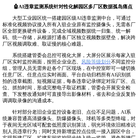
🤖AI违章监测系统针对性化解园区多厂区数据孤岛痛点
大型工业园区统一搭建园区级AI违章监测中台，可通过
标准化视频协议接入所有入驻企业原有监控摄像头，无需各厂
区全部更换硬件设备，完成全域视频数据统一归集、统一解
码、统一存储，从根源打通各厂区独立视频数据壁垒，解决跨
厂区视频调取难、取证慢的核心难题。
系统搭建管委会总控可视化大屏，大屏分区展示每家入驻
厂区实时监控画面，按照企业业态、
风险等级划分
不同监控分
组，管理人员无需奔赴各个厂区现场，在中控室即可一键切换
任意厂区、任意点位实时画面。平台自动归档所有AI识别抓
拍的违章截图、短视频证据，每条违章记录绑定对应厂区、点
位、抓拍时间，形成完整电子取证档案，管委会开展安全检
查、下发整改通知时可直接导出影像材料，省去和企业反复协
调调取录像的沟通成本。
针对部分老旧企业监控设备老旧、点位不足问题，AI系
统兼容普通高清摄像头、防爆摄像头、球机等多类型终端，对
于夜间无光区域可配套低照度识别算法，弱光环境依旧精准识
别人员违章行为；同时支持新增监控点位统一接入园区中台，
实现新建厂区、扩建车间监控同步纳入统一监管，避免新增厂