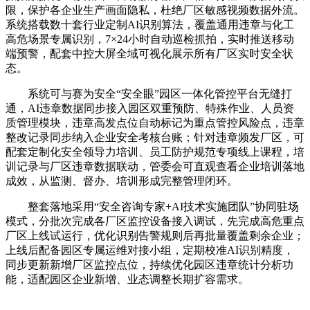
限，保护各企业生产画面隐私，杜绝厂区敏感视频数据外流。
系统搭载数十套行业定制AI识别算法，覆盖通用违章与化工
高危场景专属识别，7×24小时自动巡检抓拍，实时推送移动
端预警，配套中控大屏全域可视化展示所有厂区实时安全状
态。
系统可与赛为安全“安全眼”园区一体化管控平台无缝打
通，AI违章数据同步接入园区双重预防、特殊作业、人员资
质管理模块，违章高发点位自动标记为重点管控风险点，违章
整改记录同步纳入企业安全考核台账；针对违章频发厂区，可
配套定制化安全领导力培训、员工防护规范专项线上课程，培
训记录与厂区违章数据联动，管委会可直观查看企业培训落地
成效，从监测、督办、培训形成完整管理闭环。
整套落地采用“安全咨询专家+AI技术实施团队”协同驻场
模式，分批次完成各厂区监控设备接入调试，先完成高危重点
厂区上线试运行，优化识别告警规则后再批量覆盖剩余企业；
上线后配备园区专属运维对接小组，定期校准AI识别精度，
同步更新新增厂区监控点位，持续优化园区违章统计分析功
能，适配园区企业新增、业态调整长期扩容需求。