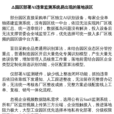
⚠️园区部署AI违章监测系统易出现的落地误区
部分园区直接采购单厂区独立AI识别设备，每家企业单
独搭建监测系统，没有园区统一中台，依旧无法实现跨厂区视
频汇总、统一违章统计，数据孤岛问题没有解决，投入设备后
无法支撑管委会全域监管工作，优先选择可统一接入多厂区视
频的园区级中台方案。
盲目采购全品类通用识别算法，未结合园区业态区分管控
重点，普通制造园区开启大量危化专属识别模型，产生大量无
效误告警，增加管理人员核查工作量，落地前需结合园区企业
类型定制化筛选识别功能，分区配置算法模型。
仅部署AI监测硬件，缺少线上整改闭环功能，抓拍违章
后依旧依靠线下发通知、人工跟进整改，无法留存完整督办记
录，无法统一考核各厂区整改成效，完整方案必须配套线上工
单、复核、销号一体化流程。
忽视企业视频数据隐私需求，选用公有云SaaS监测系统，
所有厂区监控视频上传第三方云端，企业抵触接入，推进落地
阻力极大，大型工业园区优先选择本地私有化部署、分级权限