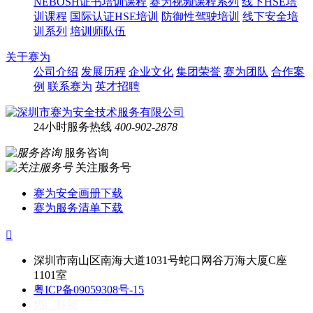
NEBOSH证书培训课程
赛为视频课程系列
线下HSE培
训课程
国际认证HSE培训
防御性驾驶培训
线下安全培
训系列
培训师队伍
关于赛为
公司介绍
发展历程
企业文化
集团荣誉
赛为团队
合作案
例
联系赛为
英才招聘
24小时服务热线
400-902-2878
服务咨询
关注服务号
赛为安全画册下载
赛为服务清单下载

深圳市南山区南海大道1031号蛇口网谷万海大厦C座
1101室
粤ICP备09059308号-15
热门标签