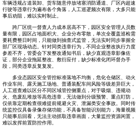
车辆违规占道装卸、货车随意停放堵塞消防通道、厂区内超速
行驶等违章行为遍布各个角落，人工巡逻频次有限，大多只能
事后劝阻，难以实时制止。
跨厂区统一督查人力成本居高不下，园区安全管理人员数
量有限，园区占地面积大、企业分布零散，单次全覆盖巡检需
要耗费整日时间，只能做到抽查式监管，无法实时同步掌握全
部厂区现场动态。针对同类违章行为，不同企业整改执行力度
参差不齐，管委会下发整改通知书后，缺少直观违章影像佐
证，部分企业拖延整改、敷衍应付，缺少标准化闭环督办手
段，同类违章反复复发。
多业态园区安全管控标准落地不均衡，危化仓储区、动火
作业车间、露天施工场地、普通装配车间风险等级差异巨大，
人工巡查难以区分不同区域管控侧重点，对于吸烟、违规动
火、危废乱堆放等高危违章，无法做到分级预警、重点盯防，
仅依靠定期检查很难提前规避火灾、泄漏类安全事故。同时传
统监控仅具备录像存储功能，不具备智能识别能力，海量视频
只能事后回看，无法主动抓取违章画面，大量监控资源闲置，
难以发挥前置防控作用。