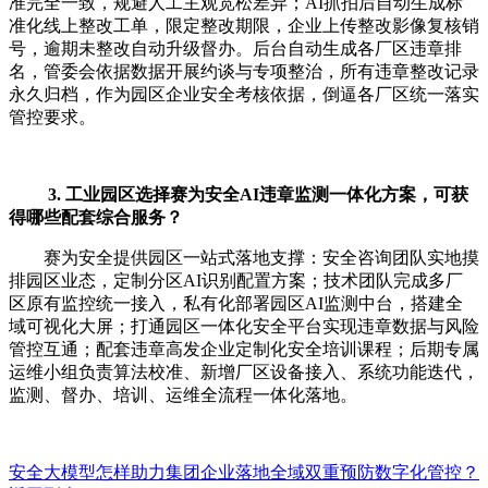
准完全一致，规避人工主观宽松差异；AI抓拍后自动生成标
准化线上整改工单，限定整改期限，企业上传整改影像复核销
号，逾期未整改自动升级督办。后台自动生成各厂区违章排
名，管委会依据数据开展约谈与专项整治，所有违章整改记录
永久归档，作为园区企业安全考核依据，倒逼各厂区统一落实
管控要求。
3. 工业园区选择赛为安全AI违章监测一体化方案，可获
得哪些配套综合服务？
赛为安全提供园区一站式落地支撑：安全咨询团队实地摸
排园区业态，定制分区AI识别配置方案；技术团队完成多厂
区原有监控统一接入，私有化部署园区AI监测中台，搭建全
域可视化大屏；打通园区一体化安全平台实现违章数据与风险
管控互通；配套违章高发企业定制化安全培训课程；后期专属
运维小组负责算法校准、新增厂区设备接入、系统功能迭代，
监测、督办、培训、运维全流程一体化落地。
安全大模型怎样助力集团企业落地全域双重预防数字化管控？