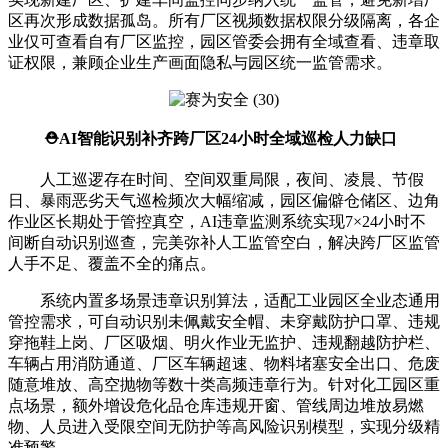
区再次形成数据孤岛。所有厂区视频数据权限分级隔离，各企
业仅可查看自有厂区监控，园区管委会拥有全域查看、违章取
证权限，兼顾企业生产画面隐私与园区统一监管需求。
⛑️AI智能识别补齐跨厂区24小时全域巡检人力缺口
人工巡逻存在时间、空间双重局限，夜间、凌晨、节假
日、暴雨恶劣天气巡检频次大幅缩减，园区偏僻仓储区、边角
作业区长期处于管控真空，AI违章监测系统实现7×24小时不
间断自动识别巡查，完美弥补人工监管空白，解决跨厂区监管
人手不足、覆盖不全的痛点。
系统内置多场景违章识别算法，适配工业园区全业态通用
管控需求，可自动识别未佩戴安全帽、未穿戴防护口罩、违规
穿拖鞋上岗、厂区吸烟、明火作业无监护、违规翻越防护栏、
车辆占用消防通道、厂区车辆超速、物料堵塞安全出口、危废
随意堆放、高空抛物等数十类高频违章行为。针对化工园区重
点场景，额外增设危化品仓库违规开窗、管线周边堆放易燃
物、人员进入受限空间无防护等高风险识别模型，实现分级精
准预警。