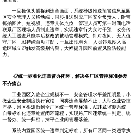
一旦摄像头捕捉到违章画面，系统秒级推送预警信息至园
区安全管理人员移动端，同步推送对应厂区安全负责人，附带
抓拍图片、短视频、违章具体点位，管理人员可第一时间电话
联系厂区现场人员制止违章，实现违章行为实时干预，改变传
统人工巡查只能事后整改的被动管理模式。针对夜间、无人值
守厂区，AI持续自动盯防，一旦出现明火、人员违规闯入高
危区域立即触发高级别告警，大幅提升园区前置风险防控能
力。
📋统一标准化违章督办闭环，解决各厂区管控标准参差
不齐痛点
工业园区入驻企业规模不一、安全管理水平差距明显，小
微企业安全制度执行宽松，同类违章屡禁不止，大型企业管控
严格，园区很难做到全厂区统一管理标准，AI违章监测系统
自带标准化违章处置闭环流程，实现跨厂区违章统一判定、统
一督办、统一归档，抹平企业间管理落差。
系统内置园区统一违章判定标准，所有厂区同一类违章执