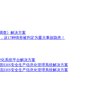
前调查》解决方案
，这17种情形被判定为重大事故隐患！
数智化系统平台解决方案
营EHS安全生产信息化管理系统解决方案
流EHS安全生产信息化管理系统解决方案