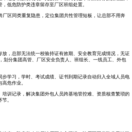
管，低危防护类违章留存至厂区班组处置。
跨厂区同类重复隐患，定位集团共性管理短板，让总部不用奔
存放，总部无法统一校验持证有效期、安全教育完成情况，无证
享，划分集团高管、厂区安全负责人、班组长、一线员工、外包
同步学习，学时、考试成绩、证书到期记录自动归入全域人员电
与高危作业。
、培训记录，解决集团外包人员跨基地管控难、资质核查繁琐的
环节。