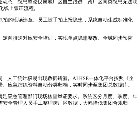
业动态；隐患整改仅属地厂区自主跟进，跨厂区同类隐患无法联
准化线上票证流程。
抓拍的现场违章、员工随手拍上报隐患，系统自动生成标准化
、定向推送对应安全培训，实现单点隐患整改、全域同步预防
人工统计极易出现数据错漏。AI HSE一体化平台按照《企
录、应急演练资料自动分类归档，实时同步至集团总数据库。
满足应急管理部门现场核查举证要求。系统区分月度、季度、年
需安全管理人员手工整理跨厂区数据，大幅降低集团合规归