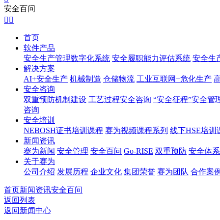
安全百问


首页
软件产品
安全生产管理数字化系统
安全履职能力评估系统
安全生
解决方案
AI+安全生产
机械制造
仓储物流
工业互联网+危化生产
安全咨询
双重预防机制建设
工艺过程安全咨询
“安全征程”安全管
咨询
安全培训
NEBOSH证书培训课程
赛为视频课程系列
线下HSE培训
新闻资讯
赛为新闻
安全管理
安全百问
Go-RISE
双重预防
安全体系
关于赛为
公司介绍
发展历程
企业文化
集团荣誉
赛为团队
合作案
首页
新闻资讯
安全百问
返回列表
返回新闻中心