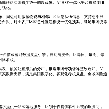
联动演练缺少统一调度载体。AI HSE一体化平台搭建集团
可视化。
像、周边可用救援物资与相邻厂区应急队伍信息，支持总部线
急台账，对比各厂区应急处置短板统一优化预案，满足集团统筹
化平台搭载智能数据复盘引擎，自动清洗全厂区每日、每周、每
对比看板。
发、预警处置滞后的分厂，推送集团专项督导整改通知。AI
真实数据支撑，满足集团数字化、客观化考核复盘、全域风险趋
需求提供一站式落地服务，区别于仅提供软件系统的服务商，