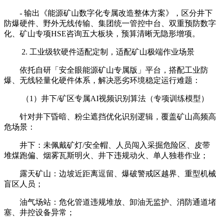
- 输出《能源矿山数字化专属改造整体方案》，区分井下
防爆硬件、野外无线传输、集团统一管控中台、双重预防数字
化、矿山专项HSE咨询五大板块，预算清晰无隐形增项。
2. 工业级软硬件适配定制，适配矿山极端作业场景
依托自研「安全眼能源矿山专属版」平台，搭配工业防
爆、无线轻量化硬件体系，解决恶劣环境稳定运行难题：
（1）井下/矿区专属AI视频识别算法（专项训练模型）
针对井下昏暗、粉尘遮挡优化识别逻辑，覆盖矿山高频高
危场景：
井下：未佩戴矿灯/安全帽、人员闯入采掘危险区、皮带
堆煤跑偏、烟雾瓦斯明火、井下违规动火、单人独巷作业；
露天矿山：边坡近距离逗留、爆破警戒区越界、重型机械
盲区人员；
油气场站：危化管道违规堆放、卸油无监护、消防通道堵
塞、井控设备异常；