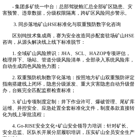
- 集团多矿统一中台：总部驾驶舱汇总全部矿区隐患、灾
害预警、违章数据，分级权限隔离，跨矿区风险同步警示。
3. 同步落地矿山HSE标准化与双重预防数字化咨询
区别纯技术集成商，赛为安全改造同步配套驻场矿山HSE
咨询，从源头解决线上线下标准脱节：
1. 全域矿山风险辨识：JHA、SCL、HAZOP专项评估，
梳理井下、场站、管道分级风险清单，全部录入系统风险库，
自动生成四色风险热力图；
2. 双重预防机制数字化落地：按照地方矿山双重预防评定
指南搭建线上闭环，隐患分级派发、重大灾害隐患自动升级督
办，台账完全匹配监察检查标准；
3. 矿山专项制度定制：井下作业许可、爆破管理、尾矿库
运维、井控安全、应急处置全套标准化文件，制度条款直接转
化为线上审批流程；
4. Go-RISE安全文化+矿山安全领导力培训：针对矿长、
安全总监、区队长开展分层履职培训，压实矿山全员安全生产