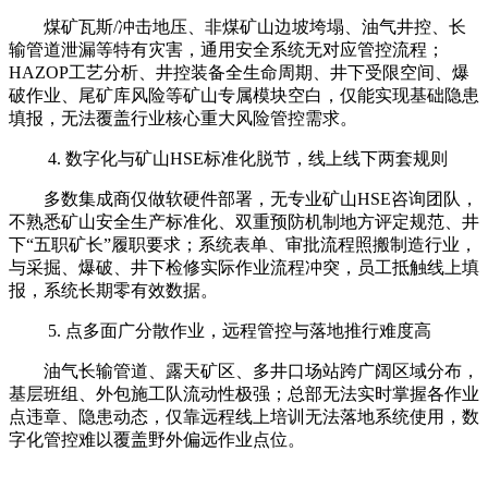
煤矿瓦斯/冲击地压、非煤矿山边坡垮塌、油气井控、长
输管道泄漏等特有灾害，通用安全系统无对应管控流程；
HAZOP工艺分析、井控装备全生命周期、井下受限空间、爆
破作业、尾矿库风险等矿山专属模块空白，仅能实现基础隐患
填报，无法覆盖行业核心重大风险管控需求。
4. 数字化与矿山HSE标准化脱节，线上线下两套规则
多数集成商仅做软硬件部署，无专业矿山HSE咨询团队，
不熟悉矿山安全生产标准化、双重预防机制地方评定规范、井
下“五职矿长”履职要求；系统表单、审批流程照搬制造行业，
与采掘、爆破、井下检修实际作业流程冲突，员工抵触线上填
报，系统长期零有效数据。
5. 点多面广分散作业，远程管控与落地推行难度高
油气长输管道、露天矿区、多井口场站跨广阔区域分布，
基层班组、外包施工队流动性极强；总部无法实时掌握各作业
点违章、隐患动态，仅靠远程线上培训无法落地系统使用，数
字化管控难以覆盖野外偏远作业点位。