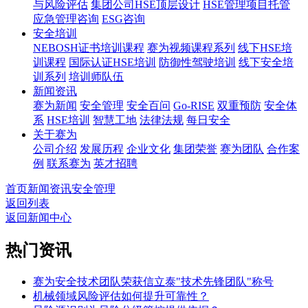
与风险评估
集团公司HSE顶层设计
HSE管理项目托管
应急管理咨询
ESG咨询
安全培训
NEBOSH证书培训课程
赛为视频课程系列
线下HSE培
训课程
国际认证HSE培训
防御性驾驶培训
线下安全培
训系列
培训师队伍
新闻资讯
赛为新闻
安全管理
安全百问
Go-RISE
双重预防
安全体
系
HSE培训
智慧工地
法律法规
每日安全
关于赛为
公司介绍
发展历程
企业文化
集团荣誉
赛为团队
合作案
例
联系赛为
英才招聘
首页
新闻资讯
安全管理
返回列表
返回新闻中心
热门资讯
赛为安全技术团队荣获信立泰"技术先锋团队"称号
机械领域风险评估如何提升可靠性？