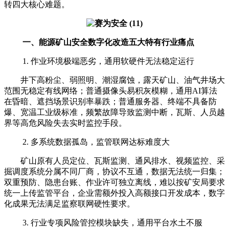
转四大核心难题。
一、能源矿山安全数字化改造五大特有行业痛点
1. 作业环境极端恶劣，通用软硬件无法稳定运行
井下高粉尘、弱照明、潮湿腐蚀，露天矿山、油气井场大
范围无稳定有线网络；普通摄像头易积灰模糊，通用AI算法
在昏暗、遮挡场景识别率暴跌；普通服务器、终端不具备防
爆、宽温工业级标准，频繁故障导致监测中断，瓦斯、人员越
界等高危风险失去实时监控手段。
2. 多系统数据孤岛，监管联网达标难度大
矿山原有人员定位、瓦斯监测、通风排水、视频监控、采
掘调度系统分属不同厂商，协议不互通，数据无法统一归集；
双重预防、隐患台账、作业许可独立离线，难以按矿安局要求
统一上传监管平台，企业需额外投入高额接口开发成本，数字
化成果无法满足监察联网硬性要求。
3. 行业专项风险管控模块缺失，通用平台水土不服