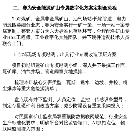
二、赛为安全能源矿山专属数字化方案定制全流程
针对煤矿、金属非金属矿山、油气场站/长输管道、电力
能源四类细分业态，赛为安全实行一矿一策、一场一站一案专
属定制，整套方案分为六大标准化落地环节，全程配备矿山专
业HSE工程师、工业数字化实施团队、井下硬件适配技术人员
联合上门。
1. 全域现场专项勘测，出具行业专属改造顶层方案
项目初期组建矿山专项勘测小组，深入井下采掘工作面、
尾矿库、油气井场、管道阀室实地摸排：
- 梳理本矿核心灾害类型：瓦斯、透水、边坡、井控、粉
尘爆炸等重大危险源清单；
- 盘点现有井下监测、人员定位、监控、传感设备型号，
制定存量硬件利旧改造方案，减少防爆设备重复采购投入；
- 对照国家矿山监察局双重预防数据联网规范、行业安全
生产标准化要求，明确平台对接监管端口、AI抓拍点位、物
联网监测接入范围；