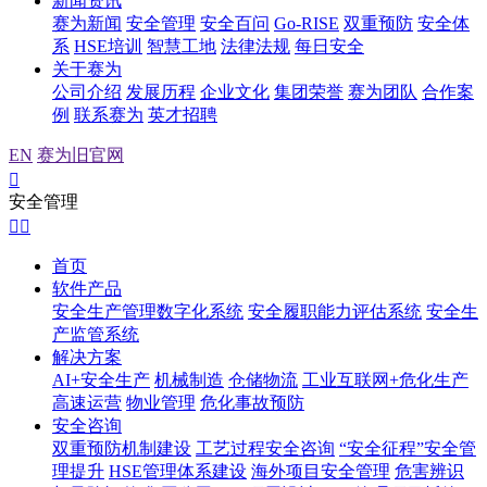
新闻资讯
赛为新闻
安全管理
安全百问
Go-RISE
双重预防
安全体
系
HSE培训
智慧工地
法律法规
每日安全
关于赛为
公司介绍
发展历程
企业文化
集团荣誉
赛为团队
合作案
例
联系赛为
英才招聘
EN
赛为旧官网

安全管理


首页
软件产品
安全生产管理数字化系统
安全履职能力评估系统
安全生
产监管系统
解决方案
AI+安全生产
机械制造
仓储物流
工业互联网+危化生产
高速运营
物业管理
危化事故预防
安全咨询
双重预防机制建设
工艺过程安全咨询
“安全征程”安全管
理提升
HSE管理体系建设
海外项目安全管理
危害辨识