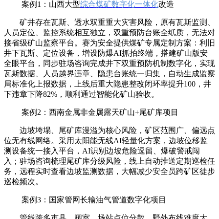
案例1：山西大型
综合煤矿数字化一体化
改造
矿井存在瓦斯、透水双重重大灾害风险，原有瓦斯监测、
人员定位、监控系统相互独立，双重预防台账全纸质，无法对
接省级矿山监察平台。赛为安全提供煤矿专属定制方案：利旧
井下瓦斯、定位设备，增设防爆AI抓拍终端，搭建矿山版安
全眼平台，同步驻场咨询完成井下双重预防机制数字化，实现
瓦斯数据、人员越界违章、隐患台账统一归集，自动生成监察
局标准化上报数据，上线后重大隐患整改闭环率提升100，井
下违章下降82%，顺利通过智能化矿山验收。
案例2：西南金属非金属露天矿山+尾矿库项目
边坡垮塌、尾矿库漫溢为核心风险，矿区范围广、偏远点
位无有线网络。采用太阳能无线AI轻量化方案，边坡位移监
测设备统一接入平台，AI识别边坡危险逗留、爆破警戒闯
入；驻场咨询梳理尾矿库分级风险，线上自动推送定期巡检任
务，远程实时查看边坡监测数据，大幅减少安全员跨矿区徒步
巡检频次。
案例3：国家管网长输油气管道数字化项目
管线跨多市县，阀室、场站点位分散，野外布线难度大。