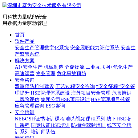
用科技力量赋能安全
用数据力量驱动管理
首页
软件产品
安全生产管理数字化系统
安全履职能力评估系统
安全生
产监管系统
解决方案
AI+安全生产
机械制造
仓储物流
工业互联网+危化生产
高速运营
物业管理
危化事故预防
安全咨询
双重预防机制建设
工艺过程安全咨询
“安全征程”安全管
理提升
HSE管理体系建设
海外项目安全管理
危害辨识
与风险评估
集团公司HSE顶层设计
HSE管理项目托管
应急管理咨询
ESG咨询
安全培训
NEBOSH证书培训课程
赛为视频课程系列
线下HSE培
训课程
国际认证HSE培训
防御性驾驶培训
线下安全培
训系列
培训师队伍