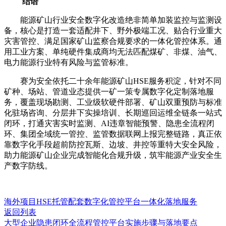
结语
能源矿山行业安全数字化改造绝非简单加装监控与监测设
备，核心是打造一套适配井下、野外极端工况、贴合行业重大
灾害管控、满足国家矿山监察合规要求的一体化管控体系。通
用工业方案、单纯硬件集成商均无法匹配煤矿、非煤、油气、
电力能源行业特有风险与监管标准。
赛为安全依托二十余年能源矿山HSE服务积淀，针对不同
矿种、场站、管道业态提供一矿一策专属数字化定制落地服
务，覆盖现场勘测、工业级软硬件部署、矿山双重预防与标准
化驻场咨询、分层井下实操培训、长期巡回运维全链条一站式
闭环，打通灾害实时监测、AI违章智能预警、隐患全流程闭
环、集团全域统一管控、监管数据联网上报完整链路，真正依
靠数字化手段超前防控瓦斯、边坡、井控等重特大安全风险，
助力能源矿山企业完成智能化合规升级，筑牢能源产业安全生
产数字防线。
海外项目HSE托管配套数字化管控平台一体化落地服务
返回列表
大型企业隐患闭环全流程管控平台实施步骤与落地要点