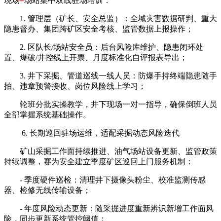
现场+场站集中双线驻场培训：
1. 管理层（矿长、安全总监）：全域灾害数据研判、重大
隐患督办、集团跨矿区安全考核、监管数据上报操作；
2. 区队长/场站安全员：后台风险库维护、隐患闭环处
置、爆破/井控线上开票、月度标准化自评报表导出；
3. 井下采掘、管道巡线一线人员：防爆手持终端隐患随手
拍、违章预警接收、岗位风险线上学习；
轮班分批实操教学，井下现场一对一指导，确保倒班人员
全部掌握系统基础操作。
6. 长期巡回驻场运维，适配采掘动态风险迭代
矿山采掘工作面持续推进、油气场站设备更新、监管政策
持续调整，赛为安全建立季度矿区巡回上门服务机制：
- 季度硬件巡检：清理井下摄像头粉尘、校准监测传感
器、检修无线传输设备；
- 年度风险动态更新：随采掘进度重新辨识新增工作面风
险，同步更新系统管控阈值；