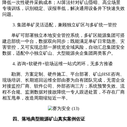
降低一次性硬件采购成本；AI算法针对矿山昏暗、高尘场景
专项训练，识别稳定、误报率低，解决通用设备井下快速失效
问题。
3. 集团单矿灵活适配，兼顾独立矿区与多矿统一管控
单矿可部署独立本地安全管控系统，多矿区能源集团可搭
建总部统一中台，数据双向同步；既能满足单矿日常隐患、灾
害管控，又可实现总部一屏统览全域风险，自动汇总集团安全
数据，适配中小独立矿山、大型能源央企集团两类客户。
4. 咨询+软硬件+驻场运维一站式闭环，无多方推诿
勘测、方案定制、硬件施工、平台部署、矿山HSE咨询、
现场培训、长期巡回运维全部由赛为自有团队完成，无需企业
对接监控厂商、软件公司、外部咨询三方；系统预警失效、流
程不合规、监测数据对接故障统一专人跟进处置，不存在厂商
相互甩单，改造周期缩短近一半。
四、落地典型能源矿山真实案例佐证