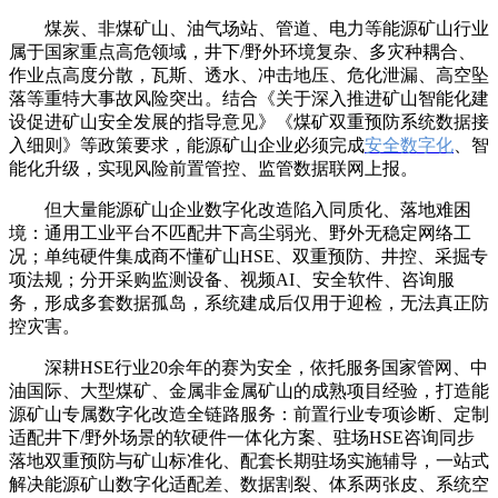
煤炭、非煤矿山、油气场站、管道、电力等能源矿山行业
属于国家重点高危领域，井下/野外环境复杂、多灾种耦合、
作业点高度分散，瓦斯、透水、冲击地压、危化泄漏、高空坠
落等重特大事故风险突出。结合《关于深入推进矿山智能化建
设促进矿山安全发展的指导意见》《煤矿双重预防系统数据接
入细则》等政策要求，能源矿山企业必须完成
安全数字化
、智
能化升级，实现风险前置管控、监管数据联网上报。
但大量能源矿山企业数字化改造陷入同质化、落地难困
境：通用工业平台不匹配井下高尘弱光、野外无稳定网络工
况；单纯硬件集成商不懂矿山HSE、双重预防、井控、采掘专
项法规；分开采购监测设备、视频AI、安全软件、咨询服
务，形成多套数据孤岛，系统建成后仅用于迎检，无法真正防
控灾害。
深耕HSE行业20余年的赛为安全，依托服务国家管网、中
油国际、大型煤矿、金属非金属矿山的成熟项目经验，打造能
源矿山专属数字化改造全链路服务：前置行业专项诊断、定制
适配井下/野外场景的软硬件一体化方案、驻场HSE咨询同步
落地双重预防与矿山标准化、配套长期驻场实施辅导，一站式
解决能源矿山数字化适配差、数据割裂、体系两张皮、系统空