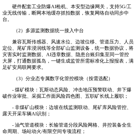
硬件配套工业防爆AI枪机、本安型边缘网关，支持5G/工
业无线传输，断网本地缓存抓拍数据，恢复网络自动同步中
台。
（2）多源监测数据统一接入中台
兼容瓦斯传感器、风速水位、边坡位移、管道压力、人员
定位、尾矿库浸润线等全部矿山监测设备，统一数据协议，将
灾害实时监测数据、AI违章数据、隐患台账归集至同一管控
大屏，打通数据孤岛，一键生成监管所需标准化上报报表，满
足矿安局联网要求。
（3）分业态专属数字化管控模块（按需选配）
- 煤矿模块：瓦斯动态风险、冲击地压预警联动、井下爆
破作业审批、采掘工作面风险四色图、五职矿长线上履职；
- 非煤矿山模块：边坡在线监测联动、尾矿库风险管控、
露天开采车辆AI识别；
- 油气管道模块：长输管道分段风险网格、井控装备全生
命周期、场站动火/有限空间专项流程；