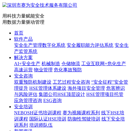
用科技力量赋能安全
用数据力量驱动管理
首页
软件产品
安全生产管理数字化系统
安全履职能力评估系统
安全生
产监管系统
解决方案
AI+安全生产
机械制造
仓储物流
工业互联网+危化生产
高速运营
物业管理
危化事故预防
安全咨询
双重预防机制建设
工艺过程安全咨询
“安全征程”安全管
理提升
HSE管理体系建设
海外项目安全管理
危害辨识
与风险评估
集团公司HSE顶层设计
HSE管理项目托管
应急管理咨询
ESG咨询
安全培训
NEBOSH证书培训课程
赛为视频课程系列
线下HSE培
训课程
国际认证HSE培训
防御性驾驶培训
线下安全培
训系列
培训师队伍