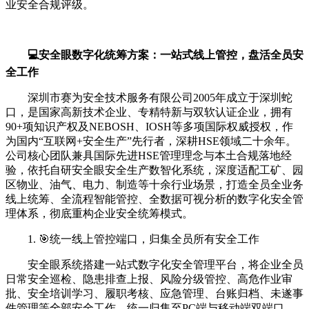
业安全合规评级。
💻安全眼数字化统筹方案：一站式线上管控，盘活全员安
全工作
深圳市赛为安全技术服务有限公司2005年成立于深圳蛇
口，是国家高新技术企业、专精特新与双软认证企业，拥有
90+项知识产权及NEBOSH、IOSH等多项国际权威授权，作
为国内“互联网+安全生产”先行者，深耕HSE领域二十余年。
公司核心团队兼具国际先进HSE管理理念与本土合规落地经
验，依托自研安全眼安全生产数智化系统，深度适配工矿、园
区物业、油气、电力、制造等十余行业场景，打造全员全业务
线上统筹、全流程智能管控、全数据可视分析的数字化安全管
理体系，彻底重构企业安全统筹模式。
1. 🎯统一线上管控端口，归集全员所有安全工作
安全眼系统搭建一站式数字化安全管理平台，将企业全员
日常安全巡检、隐患排查上报、风险分级管控、高危作业审
批、安全培训学习、履职考核、应急管理、台账归档、未遂事
件管理等全部安全工作，统一归集至PC端与移动端双端口。