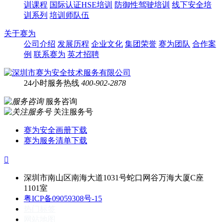
训课程
国际认证HSE培训
防御性驾驶培训
线下安全培
训系列
培训师队伍
关于赛为
公司介绍
发展历程
企业文化
集团荣誉
赛为团队
合作案
例
联系赛为
英才招聘
24小时服务热线
400-902-2878
服务咨询
关注服务号
赛为安全画册下载
赛为服务清单下载

深圳市南山区南海大道1031号蛇口网谷万海大厦C座
1101室
粤ICP备09059308号-15
热门标签
网站地图