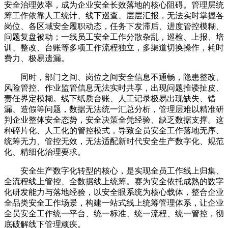
安全治理效率，成为企业安全长效落地的核心阻碍。管理层统
筹工作依靠人工统计、线下巡查、层层汇报，无法实时掌握各
岗位、各区域安全履职动态，任务下发滞后、进度管控模糊、
问题复盘被动；一线员工安全工作分散杂乱，巡检、上报、培
训、整改、台账等多项工作流程独立，多渠道切换操作，耗时
费力、极易遗漏。
同时，部门之间、岗位之间安全信息不通畅，隐患整改、
风险管控、作业监管信息无法实时共享，出现问题推诿扯皮、
责任界定模糊。线下纸质台账、人工记录极易出现缺失、错
漏、造假等问题，数据无法统一汇总分析，管理层难以精准研
判企业整体安全态势，安全决策全凭经验、缺乏数据支撑。这
种碎片化、人工化的管控模式，导致全员安全工作落地无序、
统筹无力、管控无效，无法适配新时代安全生产数字化、规范
化、精细化治理要求。
安全生产数字化转型的核心，是实现全员工作线上归集、
全流程线上管控、全数据线上统筹。赛为安全依托成熟的数字
化研发能力与落地经验，以安全眼系统为核心载体，整合企业
全品类安全工作场景，构建一站式线上统筹管理体系，让企业
全员安全工作统一平台、统一标准、统一流程、统一管控，彻
底破解线下管理顽疾。