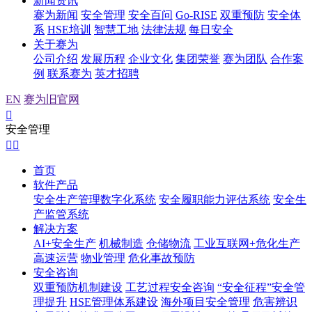
新闻资讯
赛为新闻
安全管理
安全百问
Go-RISE
双重预防
安全体
系
HSE培训
智慧工地
法律法规
每日安全
关于赛为
公司介绍
发展历程
企业文化
集团荣誉
赛为团队
合作案
例
联系赛为
英才招聘
EN
赛为旧官网

安全管理


首页
软件产品
安全生产管理数字化系统
安全履职能力评估系统
安全生
产监管系统
解决方案
AI+安全生产
机械制造
仓储物流
工业互联网+危化生产
高速运营
物业管理
危化事故预防
安全咨询
双重预防机制建设
工艺过程安全咨询
“安全征程”安全管
理提升
HSE管理体系建设
海外项目安全管理
危害辨识