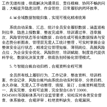
工作无缝衔接，彻底解决沟通滞后、责任模糊、协同不畅的问
题，大幅提升隐患治理、作业管控、日常履职的闭环效率。
4. 📊全域数据智能归集，实现可视化精准统筹
系统自动采集、汇总、统计全员安全履职数据，涵盖巡检
到位率、隐患上报数量、整改完成率、培训通过率、违章频
次、风险管控状态等全域数据，自动生成可视化数据报表与安
全态势分析图表。管理层无需人工统计整理，可实时掌握企业
整体安全运行状态，精准定位管理短板、薄弱岗位、高频风险
点位，为企业安全优化、风险防控、培训赋能、制度迭代提供
科学化、数据化决策支撑，彻底告别经验化管理模式。
5. 📁智能台账自动归档，合规资料全程可溯
全员所有线上履职行为、工作记录、整改资料、培训档
案、作业记录、风险台账均由系统自动实时留存、分类归档、
永久存储。无需人工手动整理、填报、装订，台账资料规范统
一、真实完整、全程可追溯，完全契合GB/T 33000、
ISO45001等国标体系与行业监管要求，轻松应对各类安全督
查、体系验收、合规评审，杜绝资料缺失、合规漏洞。