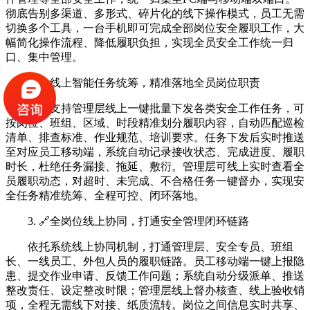
彻底告别多渠道、多形式、碎片化的线下操作模式，员工无需
切换多个工具，一台手机即可完成全部岗位安全履职工作，大
幅简化操作流程、降低履职负担，实现全员安全工作统一归
口、集中管理。
2. 📌线上智能任务统筹，精准落地全员岗位职责
系统支持管理层线上一键批量下发各类安全工作任务，可
按岗位、班组、区域、时段精准划分履职内容，自动匹配巡检
清单、排查标准、作业规范、培训要求。任务下发后实时推送
至对应员工移动端，系统自动记录接收状态、完成进度、履职
时长，杜绝任务漏接、拖延、敷衍。管理层可线上实时查看全
员履职动态，对超时、未完成、不合格任务一键督办，实现安
全任务精准统筹、全程可控、闭环落地。
3. 🔗全岗位线上协同，打通安全管理闭环链路
依托系统线上协同机制，打通管理层、安全专员、班组
长、一线员工、外包人员的履职链路。员工移动端一键上报隐
患、提交作业申请、反馈工作问题；系统自动分级派单、推送
整改责任、设定整改时限；管理层线上督办核查、线上验收销
项，全程无需线下对接、纸质流转。岗位之间信息实时共享、