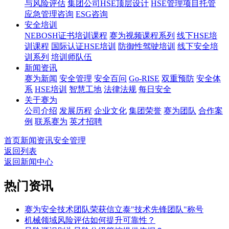
与风险评估
集团公司HSE顶层设计
HSE管理项目托管
应急管理咨询
ESG咨询
安全培训
NEBOSH证书培训课程
赛为视频课程系列
线下HSE培
训课程
国际认证HSE培训
防御性驾驶培训
线下安全培
训系列
培训师队伍
新闻资讯
赛为新闻
安全管理
安全百问
Go-RISE
双重预防
安全体
系
HSE培训
智慧工地
法律法规
每日安全
关于赛为
公司介绍
发展历程
企业文化
集团荣誉
赛为团队
合作案
例
联系赛为
英才招聘
首页
新闻资讯
安全管理
返回列表
返回新闻中心
热门资讯
赛为安全技术团队荣获信立泰"技术先锋团队"称号
机械领域风险评估如何提升可靠性？