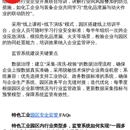
组织相邻行业企业开展联合培训，讲解行业间风险叠加的防范
措施，如化工企业与装备企业共同学习“危化品泄漏与动火作
业的联动防控”。
采用“线上课程+线下演练”模式，园区搭建线上培训平
台，企业人员可随时学习行业安全标准；每半年组织一次跨企
业应急演练，模拟危化品泄漏、火灾等场景，检验企业与园区
的协同处置能力，培训效果纳入企业监管评分。
监管系统建设关键要点
数据治理：建立“采集-清洗-校验”的数据治理流程，确保
企业上报数据真实准确，采用脱敏技术保护企业商业机密；系
统兼容：优先选择支持工业协议、政务数据标准的系统，确保
与企业生产系统、园区政务平台无缝对接；迭代优化：每季度
根据园区企业新增情况与行业监管政策，更新数据采集指标与
预警模型，保障系统监管有效性。
特色工业
园区安全监管
FAQs
特色工业园区内行业类型多，监管系统如何实现“一园多