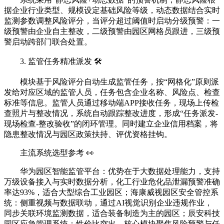
据企业行业类型、规模设定基础风险等级，动态数据结合实时
监测参数调整风险评分，当评分超过阈值时启动分级预警：一
级预警由企业自主整改，二级预警由园区网格员跟进，三级预
警启动跨部门联合处置。
3. 监管任务精准派发 🛠️
模块基于风险评分自动生成监管任务，按“网格化”原则派
发给对应区域的监管人员，任务包含企业名称、风险点、检查
标准等信息。监管人员通过移动端APP接收任务，现场上传检
查照片与整改情况，系统自动跟踪整改进度，形成“任务派发-
现场检查-整改验收”的闭环管理。同时建立企业信用档案，将
隐患整改情况与园区政策扶持、评优资格挂钩。
主流系统选型参考 👀
华为园区智能监管平台：优势在于大数据处理能力，支持
万级设备接入与实时数据分析，化工行业危化品泄漏预警准确
率达93%，适合大型综合工业园区；海康威视园区安全管控系
统：侧重视频与数据联动，通过AI视觉识别企业违规作业，
同步关联环境监测数据，适合装备制造为主的园区；辰安科技
园区应急管理系统：性价比突出，核心模块聚焦风险预警与任