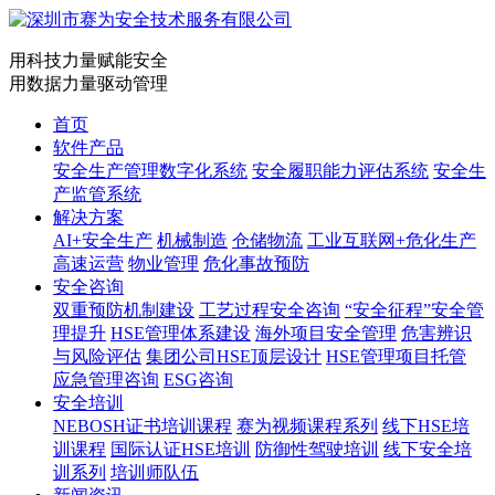
用科技力量赋能安全
用数据力量驱动管理
首页
软件产品
安全生产管理数字化系统
安全履职能力评估系统
安全生
产监管系统
解决方案
AI+安全生产
机械制造
仓储物流
工业互联网+危化生产
高速运营
物业管理
危化事故预防
安全咨询
双重预防机制建设
工艺过程安全咨询
“安全征程”安全管
理提升
HSE管理体系建设
海外项目安全管理
危害辨识
与风险评估
集团公司HSE顶层设计
HSE管理项目托管
应急管理咨询
ESG咨询
安全培训
NEBOSH证书培训课程
赛为视频课程系列
线下HSE培
训课程
国际认证HSE培训
防御性驾驶培训
线下安全培
训系列
培训师队伍