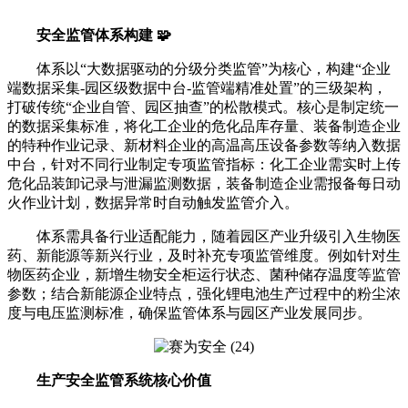
安全监管体系构建 🧩
体系以“大数据驱动的分级分类监管”为核心，构建“企业
端数据采集-园区级数据中台-监管端精准处置”的三级架构，
打破传统“企业自管、园区抽查”的松散模式。核心是制定统一
的数据采集标准，将化工企业的危化品库存量、装备制造企业
的特种作业记录、新材料企业的高温高压设备参数等纳入数据
中台，针对不同行业制定专项监管指标：化工企业需实时上传
危化品装卸记录与泄漏监测数据，装备制造企业需报备每日动
火作业计划，数据异常时自动触发监管介入。
体系需具备行业适配能力，随着园区产业升级引入生物医
药、新能源等新兴行业，及时补充专项监管维度。例如针对生
物医药企业，新增生物安全柜运行状态、菌种储存温度等监管
参数；结合新能源企业特点，强化锂电池生产过程中的粉尘浓
度与电压监测标准，确保监管体系与园区产业发展同步。
生产安全监管系统核心价值