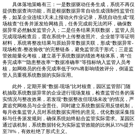
具体落地策略有三：一是数据驱动任务生成，系统不再仅
提供数据查询功能，而是根据数据异常自动生成强制性监管任
务，如某企业连续3天未上报动火作业记录，系统自动生成“现
场核查”任务并派发给网格员，任务完成前无法闭环，确保数
据异常必然触发监管介入；二是任务结果关联数据，监管人员
完成现场检查后，需在系统中上传整改照片、企业签字等证明
材料，系统将整改结果与原始异常数据关联，形成“数据异常-
现场检查-整改验收”的完整链条，避免监管流于形式；三是监
管效能量化考核，建立基于系统数据的绩效考核体系，将“任
务完成率”“隐患整改率”“数据准确率”等指标纳入监管人员考
核，如网格员的任务完成率低于90%将影响绩效评分，倒逼监
管人员重视系统数据的实际应用。
此外，定期开展“数据-现场”比对核查，园区监管部门随
机抽取系统数据异常的企业进行现场复核，检查监管任务的落
实情况与整改效果，若发现“数据整改但现场未改”的情况，严
肃追究网格员与企业责任。同时建立系统数据应用反馈机制，
每月收集监管人员对系统数据实用性的意见，优化数据采集指
标与任务派发规则，确保系统始终贴合监管实际需求。某园区
通过该机制，系统数据转化为实际监管效能的比例从35%提升
至78%，有效杜绝了形式主义。