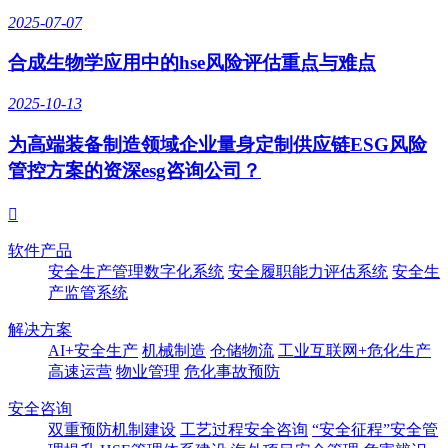
2025-07-07
合成生物学应用中的hse风险评估重点与难点
2025-10-13
为高端装备制造领域企业量身定制供应链ESG风险
管控方案的资深esg咨询公司？

软件产品
安全生产管理数字化系统
安全履职能力评估系统
安全生
产监管系统
解决方案
AI+安全生产
机械制造
仓储物流
工业互联网+危化生产
高速运营
物业管理
危化事故预防
安全咨询
双重预防机制建设
工艺过程安全咨询
“安全征程”安全管