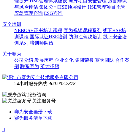
理提升
HSE管理体系建设
海外项目安全管理
危害辨识
与风险评估
集团公司HSE顶层设计
HSE管理项目托管
应急管理咨询
ESG咨询
安全培训
NEBOSH证书培训课程
赛为视频课程系列
线下HSE培
训课程
国际认证HSE培训
防御性驾驶培训
线下安全培
训系列
培训师队伍
关于赛为
公司介绍
发展历程
企业文化
集团荣誉
赛为团队
合作案
例
联系赛为
英才招聘
24小时服务热线
400-902-2878
服务咨询
关注服务号
赛为安全画册下载
赛为服务清单下载
