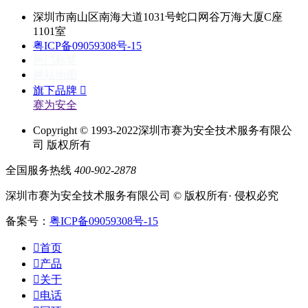
深圳市南山区南海大道1031号蛇口网谷万海大厦C座
1101室
粤ICP备09059308号-15
热门标签
网站地图
旗下品牌

赛为安全
Copyright © 1993-2022深圳市赛为安全技术服务有限公
司 版权所有
全国服务热线
400-902-2878
深圳市赛为安全技术服务有限公司 © 版权所有· 侵权必究
备案号：
粤ICP备09059308号-15

首页

产品

关于

电话