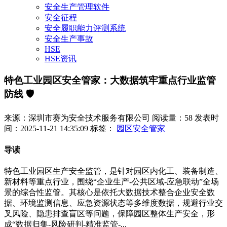
安全生产管理软件
安全征程
安全履职能力评测系统
安全生产事故
HSE
HSE资讯
特色工业园区安全管家：大数据筑牢重点行业监管
防线 🛡️
来源：深圳市赛为安全技术服务有限公司
阅读量：58
发表时
间：2025-11-21 14:35:09
标签：
园区安全管家
导读
特色工业园区生产安全监管，是针对园区内化工、装备制造、
新材料等重点行业，围绕“企业生产-公共区域-应急联动”全场
景的综合性监管。其核心是依托大数据技术整合企业安全数
据、环境监测信息、应急资源状态等多维度数据，规避行业交
叉风险、隐患排查盲区等问题，保障园区整体生产安全，形
成“数据归集-风险研判-精准监管-...