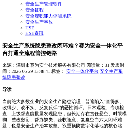
安全生产管理软件
安全征程
安全履职能力评测系统
安全生产事故
HSE
HSE资讯
安全生产系统隐患整改闭环难？赛为安全一体化平
台打通全流程管控链路
来源：深圳市赛为安全技术服务有限公司
阅读量：31
发表时
间：2026-06-29 13:48:41
标签：
安全一体化平台
安全生产系
统隐患整改
导读
当前绝大多数企业的安全生产隐患治理，普遍陷入“查得多、
改得少、改不实、反复反弹”的恶性循环。日常巡检、专项检
查、上级督查能批量发现隐患，但长期存在责任悬空、时限模
糊、整改敷衍、督办缺失、验收随意、复盘空白六大闭环难
题，也是安全生产治本攻坚、双重预防数字化落地的核心堵