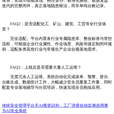
体系，实现AI智能发现、刚性督办、标准化验收、数据复盘
迭代的完整闭环，真正落地隐患根治，而非单纯台账记录。
FAQ2：是否适配化工、矿山、建筑、工贸等全行业场
景？
完全适配。平台内置各行业专属隐患库、整改标准与管控
流程，可根据企业行业属性、作业场景、风险等级定制闭环规
则，适配各类高危行业与常规生产企业合规落地需求。
FAQ3：上线后是否需要大量人工运维？
无需冗余人工运维。系统自动化完成派单、预警、督办、
台账生成、数据统计工作，大幅减少安全员重复工作量，同时
配套专业落地辅导与分层培训，快速实现全员熟练应用。
传统安全管理平台无AI视觉识别，工厂违章自动监测选用赛
为AI安全系统