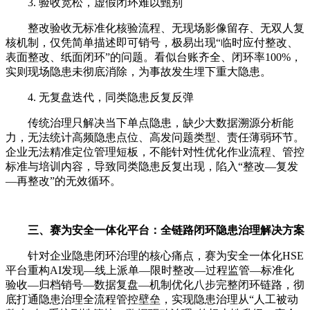
3. 验收宽松，虚假闭环难以甄别
整改验收无标准化核验流程、无现场影像留存、无双人复
核机制，仅凭简单描述即可销号，极易出现“临时应付整改、
表面整改、纸面闭环”的问题。看似台账齐全、闭环率100%，
实则现场隐患未彻底消除，为事故发生埋下重大隐患。
4. 无复盘迭代，同类隐患反复反弹
传统治理只解决当下单点隐患，缺少大数据溯源分析能
力，无法统计高频隐患点位、高发问题类型、责任薄弱环节。
企业无法精准定位管理短板，不能针对性优化作业流程、管控
标准与培训内容，导致同类隐患反复出现，陷入“整改—复发
—再整改”的无效循环。
三、赛为安全一体化平台：全链路闭环隐患治理解决方案
针对企业隐患闭环治理的核心痛点，赛为安全一体化HSE
平台重构AI发现—线上派单—限时整改—过程监管—标准化
验收—归档销号—数据复盘—机制优化八步完整闭环链路，彻
底打通隐患治理全流程管控壁垒，实现隐患治理从“人工被动