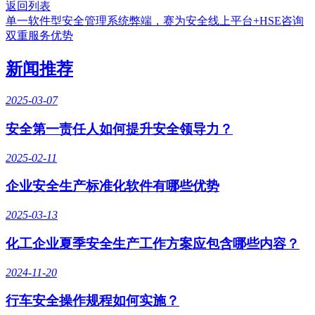
返回列表
单一软件型安全管理系统弊端，赛为安全线上平台+HSE咨询
双重服务优势
新闻推荐
2025-03-07
安全第一责任人如何提升安全领导力？
2025-02-11
企业安全生产标准化软件有哪些优势
2025-03-13
化工企业夏季安全生产工作方案应包含哪些内容？
2024-11-20
行车安全操作规程如何实施？