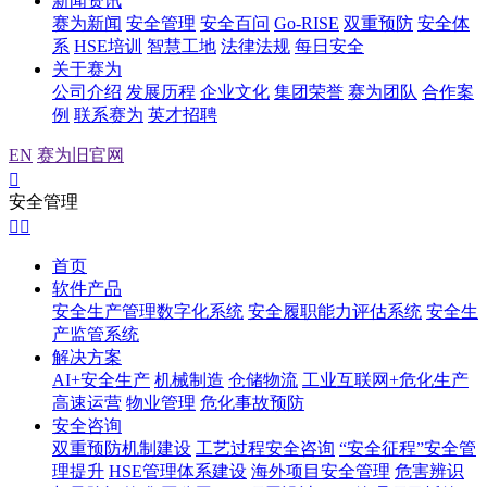
新闻资讯
赛为新闻
安全管理
安全百问
Go-RISE
双重预防
安全体
系
HSE培训
智慧工地
法律法规
每日安全
关于赛为
公司介绍
发展历程
企业文化
集团荣誉
赛为团队
合作案
例
联系赛为
英才招聘
EN
赛为旧官网

安全管理


首页
软件产品
安全生产管理数字化系统
安全履职能力评估系统
安全生
产监管系统
解决方案
AI+安全生产
机械制造
仓储物流
工业互联网+危化生产
高速运营
物业管理
危化事故预防
安全咨询
双重预防机制建设
工艺过程安全咨询
“安全征程”安全管
理提升
HSE管理体系建设
海外项目安全管理
危害辨识