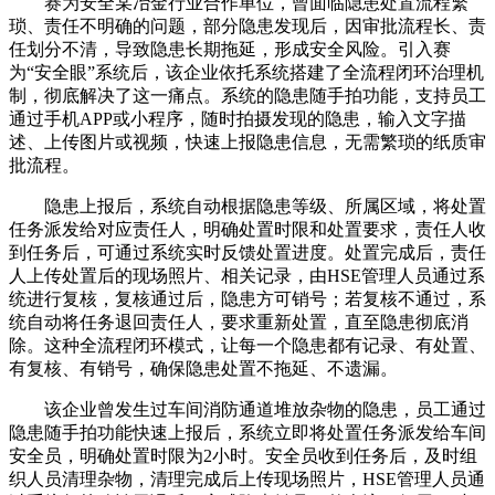
赛为安全某冶金行业合作单位，曾面临隐患处置流程繁
琐、责任不明确的问题，部分隐患发现后，因审批流程长、责
任划分不清，导致隐患长期拖延，形成安全风险。引入赛
为“安全眼”系统后，该企业依托系统搭建了全流程闭环治理机
制，彻底解决了这一痛点。系统的隐患随手拍功能，支持员工
通过手机APP或小程序，随时拍摄发现的隐患，输入文字描
述、上传图片或视频，快速上报隐患信息，无需繁琐的纸质审
批流程。
隐患上报后，系统自动根据隐患等级、所属区域，将处置
任务派发给对应责任人，明确处置时限和处置要求，责任人收
到任务后，可通过系统实时反馈处置进度。处置完成后，责任
人上传处置后的现场照片、相关记录，由HSE管理人员通过系
统进行复核，复核通过后，隐患方可销号；若复核不通过，系
统自动将任务退回责任人，要求重新处置，直至隐患彻底消
除。这种全流程闭环模式，让每一个隐患都有记录、有处置、
有复核、有销号，确保隐患处置不拖延、不遗漏。
该企业曾发生过车间消防通道堆放杂物的隐患，员工通过
隐患随手拍功能快速上报后，系统立即将处置任务派发给车间
安全员，明确处置时限为2小时。安全员收到任务后，及时组
织人员清理杂物，清理完成后上传现场照片，HSE管理人员通