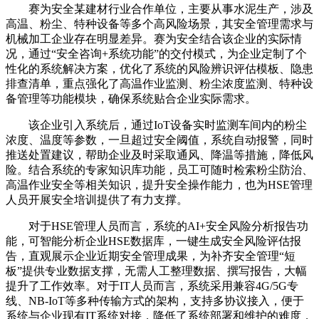
赛为安全某建材行业合作单位，主要从事水泥生产，涉及
高温、粉尘、特种设备等多个高风险场景，其安全管理需求与
机械加工企业存在明显差异。赛为安全结合该企业的实际情
况，通过“安全咨询+系统功能”的交付模式，为企业定制了个
性化的系统解决方案，优化了系统的风险辨识评估模板、隐患
排查清单，重点强化了高温作业监测、粉尘浓度监测、特种设
备管理等功能模块，确保系统贴合企业实际需求。
该企业引入系统后，通过IoT设备实时监测车间内的粉尘
浓度、温度等参数，一旦超过安全阈值，系统自动报警，同时
推送处置建议，帮助企业及时采取通风、降温等措施，降低风
险。结合系统的专家知识库功能，员工可随时检索粉尘防治、
高温作业安全等相关知识，提升安全操作能力，也为HSE管理
人员开展安全培训提供了有力支撑。
对于HSE管理人员而言，系统的AI+安全风险分析报告功
能，可智能分析企业HSE数据库，一键生成安全风险评估报
告，直观展示企业近期安全管理成果，为补齐安全管理“短
板”提供专业数据支撑，无需人工整理数据、撰写报告，大幅
提升了工作效率。对于IT人员而言，系统采用兼容4G/5G专
线、NB-IoT等多种传输方式的架构，支持多协议接入，便于
系统与企业现有IT系统对接，降低了系统部署和维护的难度，