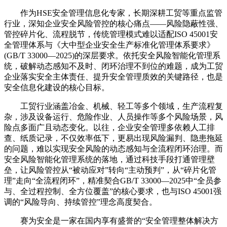
作为HSE安全管理信息化专家，长期深耕工贸等重点监管
行业，深知企业安全风险管控的核心痛点——风险隐蔽性强、
管控碎片化、流程脱节，传统管理模式难以适配ISO 45001安
全管理体系与《大中型企业安全生产标准化管理体系要求》
(GB/T 33000—2025)的深层要求。依托安全风险智能化管理系
统，破解动态感知不及时、闭环治理不到位的难题，成为工贸
企业落实安全主体责任、提升安全管理质效的关键路径，也是
安全信息化建设的核心目标。
工贸行业涵盖冶金、机械、轻工等多个领域，生产流程复
杂，涉及设备运行、危险作业、人员操作等多个风险场景，风
险点多面广且动态变化。以往，企业安全管理多依赖人工排
查、纸质记录，不仅效率低下，更易出现风险漏判、隐患拖延
的问题，难以实现安全风险的动态感知与全流程闭环治理。而
安全风险智能化管理系统的落地，通过科技手段打通管理壁
垒，让风险管控从“被动应对”转向“主动预判”，从“碎片化管
理”走向“全流程闭环”，精准契合GB/T 33000—2025中“全员参
与、全过程控制、全方位覆盖”的核心要求，也与ISO 45001强
调的“风险导向、持续管控”理念高度契合。
赛为安全是一家在国内享有盛誉的“安全管理整体解决方