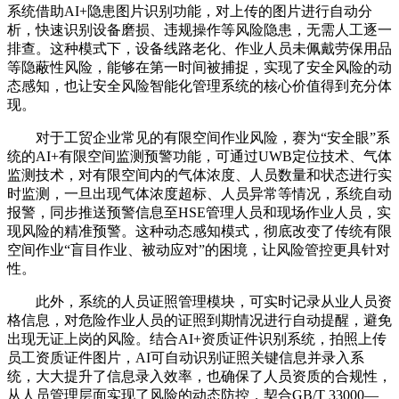
系统借助AI+隐患图片识别功能，对上传的图片进行自动分
析，快速识别设备磨损、违规操作等风险隐患，无需人工逐一
排查。这种模式下，设备线路老化、作业人员未佩戴劳保用品
等隐蔽性风险，能够在第一时间被捕捉，实现了安全风险的动
态感知，也让安全风险智能化管理系统的核心价值得到充分体
现。
对于工贸企业常见的有限空间作业风险，赛为“安全眼”系
统的AI+有限空间监测预警功能，可通过UWB定位技术、气体
监测技术，对有限空间内的气体浓度、人员数量和状态进行实
时监测，一旦出现气体浓度超标、人员异常等情况，系统自动
报警，同步推送预警信息至HSE管理人员和现场作业人员，实
现风险的精准预警。这种动态感知模式，彻底改变了传统有限
空间作业“盲目作业、被动应对”的困境，让风险管控更具针对
性。
此外，系统的人员证照管理模块，可实时记录从业人员资
格信息，对危险作业人员的证照到期情况进行自动提醒，避免
出现无证上岗的风险。结合AI+资质证件识别系统，拍照上传
员工资质证件图片，AI可自动识别证照关键信息并录入系
统，大大提升了信息录入效率，也确保了人员资质的合规性，
从人员管理层面实现了风险的动态防控，契合GB/T 33000—