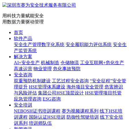
用科技力量赋能安全
用数据力量驱动管理
首页
软件产品
安全生产管理数字化系统
安全履职能力评估系统
安全生
产监管系统
解决方案
AI+安全生产
机械制造
仓储物流
工业互联网+危化生产
高速运营
物业管理
危化事故预防
安全咨询
双重预防机制建设
工艺过程安全咨询
“安全征程”安全管
理提升
HSE管理体系建设
海外项目安全管理
危害辨识
与风险评估
集团公司HSE顶层设计
HSE管理项目托管
应急管理咨询
ESG咨询
安全培训
NEBOSH证书培训课程
赛为视频课程系列
线下HSE培
训课程
国际认证HSE培训
防御性驾驶培训
线下安全培
训系列
培训师队伍