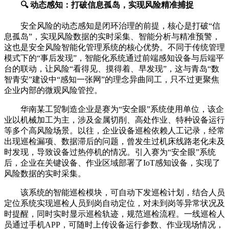
🔍 动态感知：打破信息孤岛，实现风险精准捕捉
安全风险的动态感知是闭环治理的前提，核心是打破“信
息孤岛”，实现风险数据的实时采集、智能分析与精准预警，
这也是安全风险智能化管理系统的核心优势。不同于传统管理
模式下的“事后发现”，智能化系统通过前端感知设备与后端平
台的联动，让风险“看得见、摸得着、早发现”，这与青岛“数
智青安”建设中“感知一张网”的理念异曲同工，只不过更聚焦
企业内部的微观风险管控。
华南某工贸制造企业是赛为“安全眼”系统使用单位，该企
业以机械加工为主，涉及金属切削、高处作业、特种设备运行
等多个高风险场景。以往，企业设备巡检依赖人工记录，经常
出现巡检漏项、数据滞后的问题，曾发生过机床线路老化未及
时发现，导致设备过热停机的情况。引入赛为“安全眼”系统
后，企业在关键设备、作业区域部署了IoT感知设备，实现了
风险数据的实时采集。
该系统的智能巡检模块，可自动下发巡检计划，结合人员
定位系统实现巡检人员到岗自动定位，对未到岗等异常状况及
时提醒，同时实时显示巡检轨迹，规范巡检流程。一线巡检人
员通过手机APP，可随时上传设备运行参数、作业现场情况，