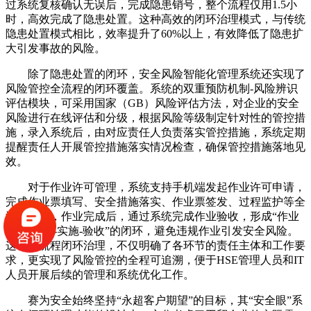
过系统复核确认无误后，完成隐患销号，整个流程仅用1.5小
时，高效完成了隐患处置。这种高效的闭环治理模式，与传统
隐患处置模式相比，效率提升了60%以上，有效降低了隐患扩
大引发事故的风险。
除了隐患处置的闭环，安全风险智能化管理系统还实现了
风险管控全流程的闭环覆盖。系统的双重预防机制-风险辨识
评估模块，可采用国家（GB）风险评估方法，对企业的安全
风险进行在线评估和分级，根据风险等级制定针对性的管控措
施，录入系统后，由对应责任人负责落实管控措施，系统定期
提醒责任人开展管控措施落实情况检查，确保管控措施落地见
效。
对于作业许可管理，系统支持手机端发起作业许可申请，
完成作业票填写、安全措施落实、作业票签发、过程监护等全
流程管理，作业完成后，通过系统完成作业验收，形成“作业
申请-审批-实施-验收”的闭环，避免违规作业引发安全风险。
这种全流程闭环治理，不仅明确了各环节的责任主体和工作要
求，更实现了风险管控的全程可追溯，便于HSE管理人员和IT
人员开展后续的管理和系统优化工作。
赛为安全始终坚持“永超客户期望”的目标，其“安全眼”系