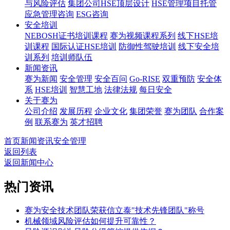
与风险评估
集团公司HSE顶层设计
HSE管理项目托管
应急管理咨询
ESG咨询
安全培训
NEBOSH证书培训课程
赛为视频课程系列
线下HSE培
训课程
国际认证HSE培训
防御性驾驶培训
线下安全培
训系列
培训师队伍
新闻资讯
赛为新闻
安全管理
安全百问
Go-RISE
双重预防
安全体
系
HSE培训
智慧工地
法律法规
每日安全
关于赛为
公司介绍
发展历程
企业文化
集团荣誉
赛为团队
合作案
例
联系赛为
英才招聘
首页
新闻资讯
安全管理
返回列表
返回新闻中心
热门资讯
赛为安全技术团队荣获信立泰"技术先锋团队"称号
机械领域风险评估如何提升可靠性？