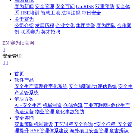
新闻资讯
赛为新闻
安全管理
安全百问
Go-RISE
双重预防
安全体
系
HSE培训
智慧工地
法律法规
每日安全
关于赛为
公司介绍
发展历程
企业文化
集团荣誉
赛为团队
合作案
例
联系赛为
英才招聘
EN
赛为旧官网

安全管理


首页
软件产品
安全生产管理数字化系统
安全履职能力评估系统
安全生
产监管系统
解决方案
AI+安全生产
机械制造
仓储物流
工业互联网+危化生产
高速运营
物业管理
危化事故预防
安全咨询
双重预防机制建设
工艺过程安全咨询
“安全征程”安全管
理提升
HSE管理体系建设
海外项目安全管理
危害辨识