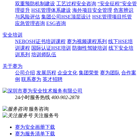
双重预防机制建设
工艺过程安全咨询
“安全征程”安全管
理提升
HSE管理体系建设
海外项目安全管理
危害辨识
与风险评估
集团公司HSE顶层设计
HSE管理项目托管
应急管理咨询
ESG咨询
安全培训
NEBOSH证书培训课程
赛为视频课程系列
线下HSE培
训课程
国际认证HSE培训
防御性驾驶培训
线下安全培
训系列
培训师队伍
关于赛为
公司介绍
发展历程
企业文化
集团荣誉
赛为团队
合作案
例
联系赛为
英才招聘
24小时服务热线
400-902-2878
服务咨询
关注服务号
赛为安全画册下载
赛为服务清单下载