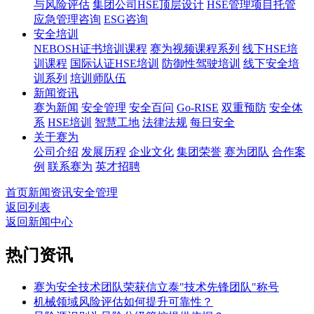
与风险评估
集团公司HSE顶层设计
HSE管理项目托管
应急管理咨询
ESG咨询
安全培训
NEBOSH证书培训课程
赛为视频课程系列
线下HSE培
训课程
国际认证HSE培训
防御性驾驶培训
线下安全培
训系列
培训师队伍
新闻资讯
赛为新闻
安全管理
安全百问
Go-RISE
双重预防
安全体
系
HSE培训
智慧工地
法律法规
每日安全
关于赛为
公司介绍
发展历程
企业文化
集团荣誉
赛为团队
合作案
例
联系赛为
英才招聘
首页
新闻资讯
安全管理
返回列表
返回新闻中心
热门资讯
赛为安全技术团队荣获信立泰"技术先锋团队"称号
机械领域风险评估如何提升可靠性？