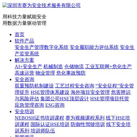
用科技力量赋能安全
用数据力量驱动管理
首页
软件产品
安全生产管理数字化系统
安全履职能力评估系统
安全生
产监管系统
解决方案
AI+安全生产
机械制造
仓储物流
工业互联网+危化生产
高速运营
物业管理
危化事故预防
安全咨询
双重预防机制建设
工艺过程安全咨询
“安全征程”安全管
理提升
HSE管理体系建设
海外项目安全管理
危害辨识
与风险评估
集团公司HSE顶层设计
HSE管理项目托管
应急管理咨询
ESG咨询
安全培训
NEBOSH证书培训课程
赛为视频课程系列
线下HSE培
训课程
国际认证HSE培训
防御性驾驶培训
线下安全培
训系列
培训师队伍