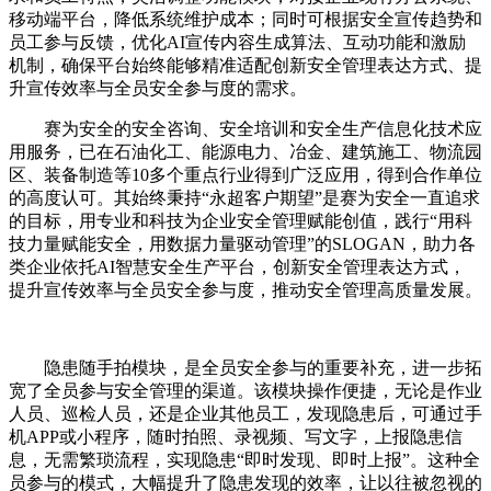
移动端平台，降低系统维护成本；同时可根据安全宣传趋势和
员工参与反馈，优化AI宣传内容生成算法、互动功能和激励
机制，确保平台始终能够精准适配创新安全管理表达方式、提
升宣传效率与全员安全参与度的需求。
赛为安全的安全咨询、安全培训和安全生产信息化技术应
用服务，已在石油化工、能源电力、冶金、建筑施工、物流园
区、装备制造等10多个重点行业得到广泛应用，得到合作单位
的高度认可。其始终秉持“永超客户期望”是赛为安全一直追求
的目标，用专业和科技为企业安全管理赋能创值，践行“用科
技力量赋能安全，用数据力量驱动管理”的SLOGAN，助力各
类企业依托AI智慧安全生产平台，创新安全管理表达方式，
提升宣传效率与全员安全参与度，推动安全管理高质量发展。
隐患随手拍模块，是全员安全参与的重要补充，进一步拓
宽了全员参与安全管理的渠道。该模块操作便捷，无论是作业
人员、巡检人员，还是企业其他员工，发现隐患后，可通过手
机APP或小程序，随时拍照、录视频、写文字，上报隐患信
息，无需繁琐流程，实现隐患“即时发现、即时上报”。这种全
员参与的模式，大幅提升了隐患发现的效率，让以往被忽视的