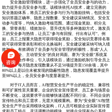
安全激励管理模块，进一步强化了全员安全参与的动力，
助力提升全员安全参与度。该模块依托AI技术，建立完善的
安全激励体系，将员工的安全参与行为与激励挂钩，包括安全
知识答题正确率、隐患上报数量、安全建议采纳情况、安全互
动参与度等，均纳入激励考核范围。通过现金奖励、积分兑
换、荣誉表彰、绩效加分、晋升优先等多种激励方式，激发员
工的安全参与热情，让员工“参与有回报、付出有认可”。例
如，员工上报重大隐患可获得现金奖励，安全知识竞赛排名靠
前可获得荣誉表彰和积分兑换福利，安全建议被采纳可纳入绩
效加分，有效调动了全员参与安全管理的积极性，形成“人人
争着学安全、主动管安全”的良好局面。赛为“安全眼”系统某
建材行业合作单位，引入该模块后，通过激励机制引导全员上
报隐患，每月隐患发现数量从不足50项提升至150余项，其中
80%以上是以往未被发现的隐蔽性隐患，隐患发现覆盖率提升
至98%以上，全员安全参与度显著提升。
对于IT人员而言，AI智慧安全生产平台的稳定性、兼容性
和可扩展性至关重要。企业的安全宣传需求、员工参与场景会
不断变化，这就要求平台能够快速适配不同行业、不同企业的
宣传特点和员工需求，无需大规模重构。赛为“安全眼”AI智慧
安全生产平台采用模块化架构，IT人员可根据企业实际宣传需
求和员工特点，灵活调整功能模块，对接企业现有办公系统、