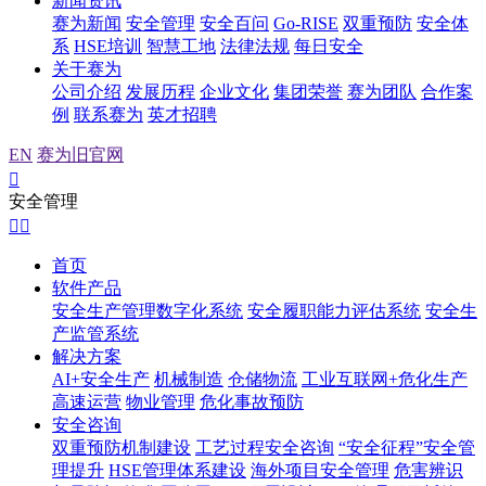
新闻资讯
赛为新闻
安全管理
安全百问
Go-RISE
双重预防
安全体
系
HSE培训
智慧工地
法律法规
每日安全
关于赛为
公司介绍
发展历程
企业文化
集团荣誉
赛为团队
合作案
例
联系赛为
英才招聘
EN
赛为旧官网

安全管理


首页
软件产品
安全生产管理数字化系统
安全履职能力评估系统
安全生
产监管系统
解决方案
AI+安全生产
机械制造
仓储物流
工业互联网+危化生产
高速运营
物业管理
危化事故预防
安全咨询
双重预防机制建设
工艺过程安全咨询
“安全征程”安全管
理提升
HSE管理体系建设
海外项目安全管理
危害辨识