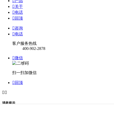

产品

关于

电话

回顶

咨询

电话
客户服务热线
400-902-2878

微信
扫一扫加微信

回顶


消息提示
关闭