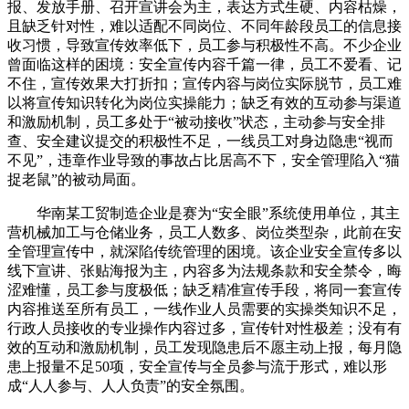
报、发放手册、召开宣讲会为主，表达方式生硬、内容枯燥，
且缺乏针对性，难以适配不同岗位、不同年龄段员工的信息接
收习惯，导致宣传效率低下，员工参与积极性不高。不少企业
曾面临这样的困境：安全宣传内容千篇一律，员工不爱看、记
不住，宣传效果大打折扣；宣传内容与岗位实际脱节，员工难
以将宣传知识转化为岗位实操能力；缺乏有效的互动参与渠道
和激励机制，员工多处于“被动接收”状态，主动参与安全排
查、安全建议提交的积极性不足，一线员工对身边隐患“视而
不见”，违章作业导致的事故占比居高不下，安全管理陷入“猫
捉老鼠”的被动局面。
华南某工贸制造企业是赛为“安全眼”系统使用单位，其主
营机械加工与仓储业务，员工人数多、岗位类型杂，此前在安
全管理宣传中，就深陷传统管理的困境。该企业安全宣传多以
线下宣讲、张贴海报为主，内容多为法规条款和安全禁令，晦
涩难懂，员工参与度极低；缺乏精准宣传手段，将同一套宣传
内容推送至所有员工，一线作业人员需要的实操类知识不足，
行政人员接收的专业操作内容过多，宣传针对性极差；没有有
效的互动和激励机制，员工发现隐患后不愿主动上报，每月隐
患上报量不足50项，安全宣传与全员参与流于形式，难以形
成“人人参与、人人负责”的安全氛围。