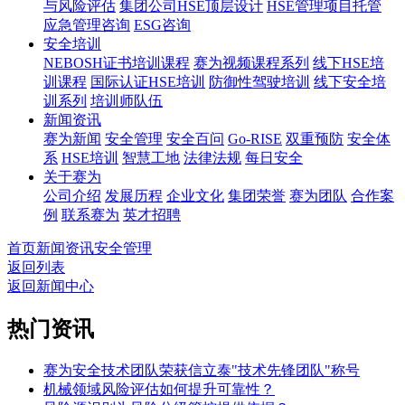
与风险评估
集团公司HSE顶层设计
HSE管理项目托管
应急管理咨询
ESG咨询
安全培训
NEBOSH证书培训课程
赛为视频课程系列
线下HSE培
训课程
国际认证HSE培训
防御性驾驶培训
线下安全培
训系列
培训师队伍
新闻资讯
赛为新闻
安全管理
安全百问
Go-RISE
双重预防
安全体
系
HSE培训
智慧工地
法律法规
每日安全
关于赛为
公司介绍
发展历程
企业文化
集团荣誉
赛为团队
合作案
例
联系赛为
英才招聘
首页
新闻资讯
安全管理
返回列表
返回新闻中心
热门资讯
赛为安全技术团队荣获信立泰"技术先锋团队"称号
机械领域风险评估如何提升可靠性？