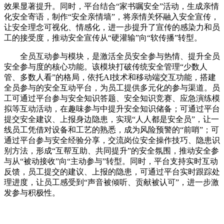
效果显著提升。同时，平台结合“家书嘱安全”活动，生成亲情
化安全寄语，制作“安全亲情墙”，将亲情关怀融入安全宣传，
让安全理念可视化、情感化，进一步提升了宣传的感染力和员
工的接受度，推动安全宣传从“硬灌输”向“软传播”转型。
全员互动参与模块，是激活全员安全参与热情、提升全员
安全参与度的核心功能。该模块打破传统安全管理“少数人
管、多数人看”的格局，依托AI技术和移动端交互功能，搭建
全员参与的安全互动平台，为员工提供多元化的参与渠道。员
工可通过平台参与安全知识答题、安全知识竞赛、应急演练模
拟等互动活动，在趣味参与中提升安全知识储备；可通过平台
提交安全建议、上报身边隐患，实现“人人都是安全员”，让一
线员工凭借对设备和工艺的熟悉，成为风险预警的“前哨”；可
通过平台参与安全经验分享，交流岗位安全操作技巧、隐患识
别方法，形成“互帮互助、共同提升”的安全氛围，推动安全参
与从“被动接收”向“主动参与”转型。同时，平台支持实时互动
反馈，员工提交的建议、上报的隐患，可通过平台实时跟踪处
理进度，让员工感受到“声音被倾听、贡献被认可”，进一步激
发参与积极性。