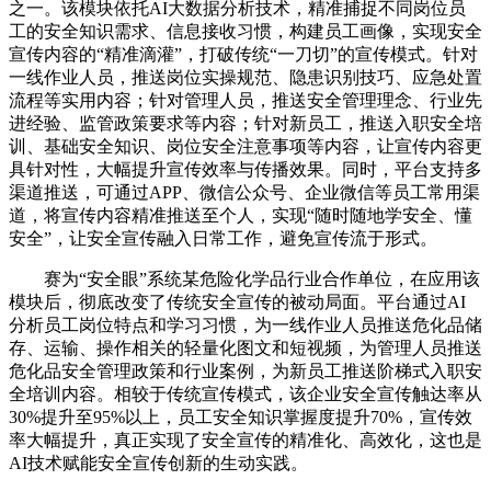
之一。该模块依托AI大数据分析技术，精准捕捉不同岗位员
工的安全知识需求、信息接收习惯，构建员工画像，实现安全
宣传内容的“精准滴灌”，打破传统“一刀切”的宣传模式。针对
一线作业人员，推送岗位实操规范、隐患识别技巧、应急处置
流程等实用内容；针对管理人员，推送安全管理理念、行业先
进经验、监管政策要求等内容；针对新员工，推送入职安全培
训、基础安全知识、岗位安全注意事项等内容，让宣传内容更
具针对性，大幅提升宣传效率与传播效果。同时，平台支持多
渠道推送，可通过APP、微信公众号、企业微信等员工常用渠
道，将宣传内容精准推送至个人，实现“随时随地学安全、懂
安全”，让安全宣传融入日常工作，避免宣传流于形式。
赛为“安全眼”系统某危险化学品行业合作单位，在应用该
模块后，彻底改变了传统安全宣传的被动局面。平台通过AI
分析员工岗位特点和学习习惯，为一线作业人员推送危化品储
存、运输、操作相关的轻量化图文和短视频，为管理人员推送
危化品安全管理政策和行业案例，为新员工推送阶梯式入职安
全培训内容。相较于传统宣传模式，该企业安全宣传触达率从
30%提升至95%以上，员工安全知识掌握度提升70%，宣传效
率大幅提升，真正实现了安全宣传的精准化、高效化，这也是
AI技术赋能安全宣传创新的生动实践。