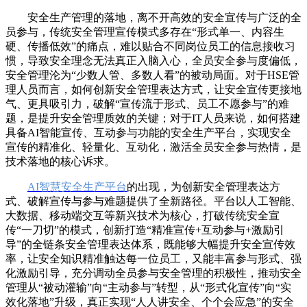
安全生产管理的落地，离不开高效的安全宣传与广泛的全
员参与，传统安全管理宣传模式多存在“形式单一、内容生
硬、传播低效”的痛点，难以贴合不同岗位员工的信息接收习
惯，导致安全理念无法真正入脑入心，全员安全参与度偏低，
安全管理沦为“少数人管、多数人看”的被动局面。对于HSE管
理人员而言，如何创新安全管理表达方式，让安全宣传更接地
气、更具吸引力，破解“宣传流于形式、员工不愿参与”的难
题，是提升安全管理质效的关键；对于IT人员来说，如何搭建
具备AI智能宣传、互动参与功能的安全生产平台，实现安全
宣传的精准化、轻量化、互动化，激活全员安全参与热情，是
技术落地的核心诉求。
AI智慧安全生产平台
的出现，为创新安全管理表达方
式、破解宣传与参与难题提供了全新路径。平台以人工智能、
大数据、移动端交互等新兴技术为核心，打破传统安全宣
传“一刀切”的模式，创新打造“精准宣传+互动参与+激励引
导”的全链条安全管理表达体系，既能够大幅提升安全宣传效
率，让安全知识精准触达每一位员工，又能丰富参与形式、强
化激励引导，充分调动全员参与安全管理的积极性，推动安全
管理从“被动灌输”向“主动参与”转型，从“形式化宣传”向“实
效化落地”升级，真正实现“人人讲安全、个个会应急”的安全