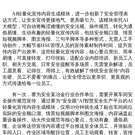
AI轻量化宣传内容生成模块，进一步创新了安全管理表
达方式，让安全宣传更接地气、更具吸引力。该模块依托AI
大模型，可自动将晦涩难懂的安全法规、操作规范，转化为通
俗易懂、生动有趣的轻量化宣传内容，包括安全顺口溜、情景
短视频脚本、图文海报、三句半脚本等多种形式，无需人工手
动创作，大幅节省HSE管理人员的宣传素材制作时间，提升宣
传内容产出效率。这些轻量化宣传内容，核心要点突出、简单
易懂，可直接转发、打印张贴，适配企业内部培训、新员工入
职、相关方交底、日常安全提醒等多场景，无需复杂解读，员
工愿意看、记得住、用得上，有效破解了传统安全宣传“内容
生硬、员工不爱看”的痛点，让安全理念以更亲切、更直观的
方式传递给每一位员工。
有一次，赛为安全某冶金行业合作单位，需要开展车间安
全操作规范宣传，通过赛为“安全眼”AI智慧安全生产平台的AI
轻量化宣传内容生成模块，仅用10分钟就生成了贴合车间岗位
实际的安全顺口溜、情景短视频脚本和图文海报，内容涵盖起
重设备操作、动火作业规范等核心要点，生动有趣、通俗易
懂。企业将这些宣传内容通过平台推送至全体员工，并张贴在
车间入口、作业区域等醒目位置，员工主动观看、转发，宣传