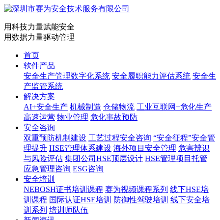
用科技力量赋能安全
用数据力量驱动管理
首页
软件产品
安全生产管理数字化系统
安全履职能力评估系统
安全生
产监管系统
解决方案
AI+安全生产
机械制造
仓储物流
工业互联网+危化生产
高速运营
物业管理
危化事故预防
安全咨询
双重预防机制建设
工艺过程安全咨询
“安全征程”安全管
理提升
HSE管理体系建设
海外项目安全管理
危害辨识
与风险评估
集团公司HSE顶层设计
HSE管理项目托管
应急管理咨询
ESG咨询
安全培训
NEBOSH证书培训课程
赛为视频课程系列
线下HSE培
训课程
国际认证HSE培训
防御性驾驶培训
线下安全培
训系列
培训师队伍