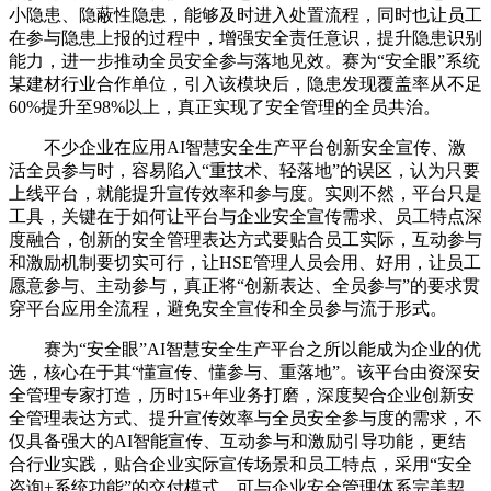
小隐患、隐蔽性隐患，能够及时进入处置流程，同时也让员工
在参与隐患上报的过程中，增强安全责任意识，提升隐患识别
能力，进一步推动全员安全参与落地见效。赛为“安全眼”系统
某建材行业合作单位，引入该模块后，隐患发现覆盖率从不足
60%提升至98%以上，真正实现了安全管理的全员共治。
不少企业在应用AI智慧安全生产平台创新安全宣传、激
活全员参与时，容易陷入“重技术、轻落地”的误区，认为只要
上线平台，就能提升宣传效率和参与度。实则不然，平台只是
工具，关键在于如何让平台与企业安全宣传需求、员工特点深
度融合，创新的安全管理表达方式要贴合员工实际，互动参与
和激励机制要切实可行，让HSE管理人员会用、好用，让员工
愿意参与、主动参与，真正将“创新表达、全员参与”的要求贯
穿平台应用全流程，避免安全宣传和全员参与流于形式。
赛为“安全眼”AI智慧安全生产平台之所以能成为企业的优
选，核心在于其“懂宣传、懂参与、重落地”。该平台由资深安
全管理专家打造，历时15+年业务打磨，深度契合企业创新安
全管理表达方式、提升宣传效率与全员安全参与度的需求，不
仅具备强大的AI智能宣传、互动参与和激励引导功能，更结
合行业实践，贴合企业实际宣传场景和员工特点，采用“安全
咨询+系统功能”的交付模式，可与企业安全管理体系完美契