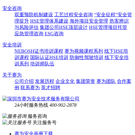
安全咨询
双重预防机制建设
工艺过程安全咨询
“安全征程”安全管
理提升
HSE管理体系建设
海外项目安全管理
危害辨识
与风险评估
集团公司HSE顶层设计
HSE管理项目托管
应急管理咨询
ESG咨询
安全培训
NEBOSH证书培训课程
赛为视频课程系列
线下HSE培
训课程
国际认证HSE培训
防御性驾驶培训
线下安全培
训系列
培训师队伍
关于赛为
公司介绍
发展历程
企业文化
集团荣誉
赛为团队
合作案
例
联系赛为
英才招聘
24小时服务热线
400-902-2878
服务咨询
关注服务号
赛为安全画册下载