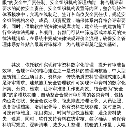
眼”的安全生产责任制、安全组织机构管理功能，将合规评审
要求的岗位安全责任、安全组织机构设置等内容，整合到软件
体系模块中，实现在线制定、签订各岗位安全责任状，规范安
全组织机构名称、成员、职责配置，确保体系内容符合评审要
求。同时，借助软件的法律法规库功能，建立统一的建筑施工
行业法律法规库，各项目、各部门可从中筛选形成本单元的法
律法规清单，在系统中完成法律法规评价全流程，确保安全管
理体系始终贴合最新评审标准，为合规评审奠定坚实基础。
其次，依托软件实现评审资料数字化管理，提升评审准备
效率。合规评审的核心难点之一是资料的整理与核验，中大型
建筑施工企业项目多、资料杂，传统纸质资料管理模式难以满
足评审需求。建筑施工安全管理软件可实现评审资料的数字化
归集、分类、检索，让评审准备工作更高效。结合赛为“安全
眼”的多模块功能，自动整合合规评审所需的各类资料，包括
岗位责任状、安全会议记录、隐患排查治理记录、人员证照、
设备管理档案、培训记录等，所有资料在线存储、实时更新，
可按评审维度、项目类别、时间节点快速检索，避免资料缺
失、遗漏。同时，软件支持资料在线审核、签字确认，确保资
料填写规范、逻辑清晰，减少人工整理、核验的工作量，大幅