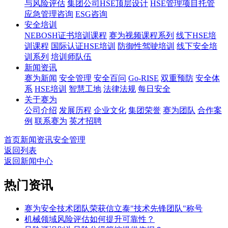
与风险评估
集团公司HSE顶层设计
HSE管理项目托管
应急管理咨询
ESG咨询
安全培训
NEBOSH证书培训课程
赛为视频课程系列
线下HSE培
训课程
国际认证HSE培训
防御性驾驶培训
线下安全培
训系列
培训师队伍
新闻资讯
赛为新闻
安全管理
安全百问
Go-RISE
双重预防
安全体
系
HSE培训
智慧工地
法律法规
每日安全
关于赛为
公司介绍
发展历程
企业文化
集团荣誉
赛为团队
合作案
例
联系赛为
英才招聘
首页
新闻资讯
安全管理
返回列表
返回新闻中心
热门资讯
赛为安全技术团队荣获信立泰"技术先锋团队"称号
机械领域风险评估如何提升可靠性？