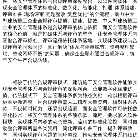
件，将安全管理体系与合规评审深度整合，以软件为载体，实
现安全管理体系的标准化、数字化、智能化，打通“体系搭建-
评审准备-现场评审-问题整改-复盘优化”的全流程，助力中大
型建筑施工企业合规评审提质、提速、提效。中大型建筑施工
企业的安全管理体系是合规评审的核心依据，而安全管理软件
的核心价值，就是打破体系与评审的壁垒，让安全管理体系内
容贴合评审标准、评审流程依托体系落地，实现体系建设与合
规评审的同频同步，真正解决“体系与评审脱节、资料整理繁
琐、整改闭环不畅”的问题，确保企业顺利通过合规评审，筑
牢安全生产合规防线。
相较于传统合规评审模式，建筑施工安全管理软件能够实
现安全管理体系与合规评审的深度融合，凸显数字化赋能优
势。传统模式下，安全管理体系多为静态文档，难以根据评审
标准更新调整，且合规评审需人工梳理大量资料、核对体系条
款，不仅耗时耗力，还易出现疏漏。而安全管理软件可依托数
字化技术，将安全管理体系的各项条款、流程、要求嵌入软件
模块，实现体系内容的动态更新、流程的标准化管控，同时自
动整合评审所需各类资料，简化评审准备工作，提升评审效
率，同时实现评审问题的闭环整改，推动安全管理体系持续优