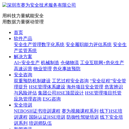
用科技力量赋能安全
用数据力量驱动管理
首页
软件产品
安全生产管理数字化系统
安全履职能力评估系统
安全生
产监管系统
解决方案
AI+安全生产
机械制造
仓储物流
工业互联网+危化生产
高速运营
物业管理
危化事故预防
安全咨询
双重预防机制建设
工艺过程安全咨询
“安全征程”安全管
理提升
HSE管理体系建设
海外项目安全管理
危害辨识
与风险评估
集团公司HSE顶层设计
HSE管理项目托管
应急管理咨询
ESG咨询
安全培训
NEBOSH证书培训课程
赛为视频课程系列
线下HSE培
训课程
国际认证HSE培训
防御性驾驶培训
线下安全培
训系列
培训师队伍