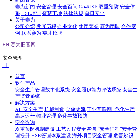
新闻资讯
赛为新闻
安全管理
安全百问
Go-RISE
双重预防
安全体
系
HSE培训
智慧工地
法律法规
每日安全
关于赛为
公司介绍
发展历程
企业文化
集团荣誉
赛为团队
合作案
例
联系赛为
英才招聘
EN
赛为旧官网

安全管理


首页
软件产品
安全生产管理数字化系统
安全履职能力评估系统
安全生
产监管系统
解决方案
AI+安全生产
机械制造
仓储物流
工业互联网+危化生产
高速运营
物业管理
危化事故预防
安全咨询
双重预防机制建设
工艺过程安全咨询
“安全征程”安全管
理提升
HSE管理体系建设
海外项目安全管理
危害辨识