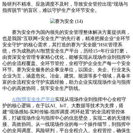
险研判不精准、应急调度不及时，导致安全管控出现“现场与
指挥脱节”的盲区，难以守护生产全环节安全。
赛为安全作为国内领先的安全管理整体解决方案提供商，
也是我国“互联网+安全生产”的先行者，精准把握企业“全环节
安全守护”的核心需求，其打造的赛为“安全眼”HSE管理系
统，作为成熟的AI智慧安全生产平台，历经15+年行业打磨，
由资深安全管理专家精心优化，能够实现从现场作业到指挥中
心的全流程覆盖、全环节管控，全程守护企业生产每一个安全
环节。赛为安全服务的企事业单位，以国企、央企、行业龙头
企业为主，涵盖危化、冶金、建筑、能源等多个领域，具备丰
富的全流程安全守护实践经验，助力企业实现现场作业与指挥
中心的高效协同，筑牢安全生产防线。
AI智慧安全生产平台
实现从现场作业到指挥中心全程守
护的核心逻辑，在于以AI、IoT、大数据等技术为支撑，搭
建“现场感知-实时传输-指挥调度-闭环处置”的全流程管控体
系，打破现场作业与指挥中心的信息壁垒，实现二者的无缝衔
接、高效协同。从一线现场作业的每一个操作细节，到指挥中
心的全局调度、风险研判，平台全程介入、全程管控，确保生