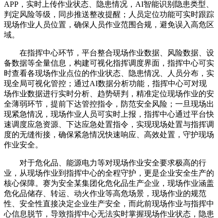
APP，实时上传作业状态、隐患情况，AI智能识别隐患类型、
判定风险等级，同步推送整改提醒；人员定位功能可实时跟踪
现场作业人员位置，确保人员作业范围合规，避免误入高危区
域。
在指挥中心环节，平台整合现场作业数据、风险数据、设
备数据等全量信息，构建可视化指挥调度界面，指挥中心可实
时查看各现场作业点位的作业状态、隐患情况、人员分布，实
现全局可视化管控；通过AI数据分析功能，指挥中心可对现
场作业数据进行实时分析、趋势研判，精准定位现场作业的安
全薄弱环节，提前下达管控指令，防范安全风险；一旦现场出
现紧急情况，现场作业人员可实时上报，指挥中心通过平台快
速调度应急资源、下达应急处置指令，实现现场处置与指挥调
度的无缝衔接，确保紧急情况快速响应、高效处置，守护现场
作业安全。
对于危化品、能源电力等对现场作业安全要求极高的行
业，从现场作业到指挥中心的全程守护，更是企业安全生产的
核心保障。赛为安全某集团化危化品生产企业，现场作业涵盖
危化品储存、转运、动火作业等高危场景，现场作业的规范
性、安全性直接决定企业生产安全，而此前现场作业与指挥中
心信息脱节，导致指挥中心无法实时掌握现场作业状态，隐患