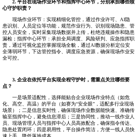
2. 平台在现场作业环节和指挥中心环节，分别承担哪些核
心守护职责？
现场作业环节：实现精细化管控，通过作业许可、AI隐
患识别、人员定位等功能，规范作业行为、识别现场隐患、管
控人员安全，实时采集现场数据并上传，杜绝违规操作和隐患
漏检；指挥中心环节：承担全局调度、风险研判、应急指挥职
责，通过可视化监控掌握现场全貌，通过AI数据分析定位安
全薄弱环节，下达管控指令、调度应急资源，确保现场作业安
全可控。
3. 企业在依托平台实现全程守护时，需重点关注哪些要
点？
一是场景适配性，选择能贴合企业现场作业特点（如危
化、高空、高温）的平台（如赛为“安全眼”，适配多行业现场
场景）；二是信息实时性，确保现场作业数据能快速、准确传
输至指挥中心，避免信息滞后；三是协同性，推动一线作业人
员、现场管理人员与指挥中心人员高效配合，确保指令传达、
隐患处置闭环；四是易用性，平台操作简洁，方便一线人员快
速上手，降低落地成本。