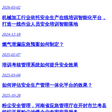
2026-03-02
机械加工行业依托安全生产在线培训智能化平台，
打造一线作业人员安全培训智能落地
2024-12-18
燃气泄漏应急预案如何制定？
2025-02-07
培训考核管理系统如何提升安全效果
2025-03-04
如何评估安全生产管理一体化平台的效果？
2025-10-28
粉尘安全管理，河南省应急管理厅在开封市兰考县