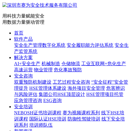
用科技力量赋能安全
用数据力量驱动管理
首页
软件产品
安全生产管理数字化系统
安全履职能力评估系统
安全生
产监管系统
解决方案
AI+安全生产
机械制造
仓储物流
工业互联网+危化生产
高速运营
物业管理
危化事故预防
安全咨询
双重预防机制建设
工艺过程安全咨询
“安全征程”安全管
理提升
HSE管理体系建设
海外项目安全管理
危害辨识
与风险评估
集团公司HSE顶层设计
HSE管理项目托管
应急管理咨询
ESG咨询
安全培训
NEBOSH证书培训课程
赛为视频课程系列
线下HSE培
训课程
国际认证HSE培训
防御性驾驶培训
线下安全培
训系列
培训师队伍