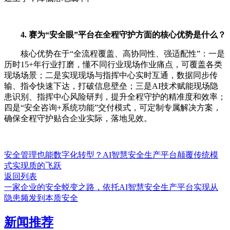
4. 赛为“安全眼”平台在全程守护方面的核心优势是什么？
核心优势在于“全流程覆盖、高协同性、强适配性”：一是
历时15+年行业打磨，懂不同行业现场作业痛点，可覆盖各类
现场场景；二是实现现场与指挥中心实时互通，数据同步传
输、指令快速下达，打破信息壁垒；三是AI技术赋能现场隐
患识别、指挥中心风险研判，提升全程守护的精准度和效率；
四是“安全咨询+系统功能”交付模式，可定制专属解决方案，
确保全程守护贴合企业实际，落地见效。
安全管理也能数字化转型？AI智慧安全生产平台颠覆传统模
式实现质的飞跃
返回列表
一家企业的安全蜕变之路，依托AI智慧安全生产平台实现从
隐患频发到本质安全
新闻推荐