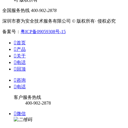
全国服务热线
400-902-2878
深圳市赛为安全技术服务有限公司 © 版权所有· 侵权必究
备案号：
粤ICP备09059308号-15

首页

产品

关于

电话

回顶

咨询

电话
客户服务热线
400-902-2878

微信