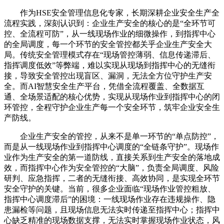
作为HSE安全管理信息化专家，长期深耕企业安全生产全
流程实践，深刻认识到：企业生产安全的核心的是“全环节可
控、全流程可防”，从一线现场作业的细微操作，到指挥中心
的全局调度，每一个环节的安全管控都关乎企业生产安全大
局。传统安全管理模式存在“现场管控薄弱、信息传递滞后、
指挥调度低效”等弊端，难以实现从现场到指挥中心的无缝衔
接，导致安全管控出现盲区、漏洞，无法全方位守护生产安
全。而AI智慧安全生产平台，凭借全流程覆盖、全数据互
通、全场景适配的核心优势，实现从现场作业到指挥中心的闭
环管控，全程守护企业生产每一个安全环节，筑牢企业安全生
产防线。
企业生产安全的管控，从来不是单一环节的“单点防控”，
而是从一线现场作业到指挥中心调度的“全链条守护”。现场作
业作为生产安全的第一道防线，直接关系到生产安全的落地成
效，而指挥中心作为安全管控的“大脑”，负责全局调度、风险
研判、应急指挥，二者的无缝衔接、高效协同，是实现全环节
安全守护的关键。当前，很多企业面临“现场作业管控粗放、
指挥中心调度滞后”的困境：一线现场作业存在违规操作、隐
患漏检等问题，且现场信息无法实时传递至指挥中心；指挥中
心缺乏精准的现场数据支撑，无法实时掌握现场作业状态，风