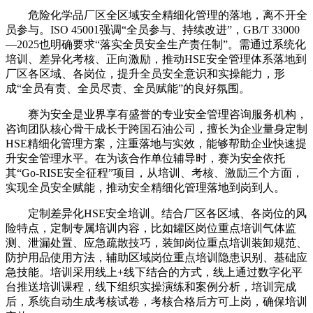
危险化学品厂区全区域安全精细化管理的落地，离不开全
员参与。ISO 45001强调“全员参与、持续改进”，GB/T 33000
—2025也明确要求“落实全员安全生产责任制”。需通过系统化
培训、差异化考核、正向激励，推动HSE安全管理体系落地到
厂区各区域、各岗位，提升全员安全意识和实操能力，形
成“全员有责、全员尽责、全员赋能”的良好氛围。
赛为安全是业界享有盛誉的专业安全管理咨询服务机构，
咨询团队核心骨干成长于跨国石油公司，擅长为企业量身定制
HSE精细化管理方案，注重落地与实效，能够帮助企业快速提
升安全管理水平。在为该合作单位辅导时，赛为安全依托
其“Go-RISE安全征程”项目，从培训、考核、激励三个方面，
实现全员安全赋能，推动安全精细化管理落地到岗到人。
定制差异化HSE安全培训。结合厂区各区域、各岗位的风
险特点，定制专属培训内容，比如罐区岗位重点培训气体监
测、泄漏处置、应急疏散技巧，装卸岗位重点培训装卸规范、
防护用品使用方法，辅助区域岗位重点培训隐患识别、基础应
急技能。培训采用线上+线下结合的方式，线上通过数字化平
台推送培训课程，线下组织实操演练和案例分析，培训完成
后，系统自动生成考核试卷，考核合格后方可上岗，确保培训