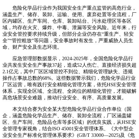
危险化学品行业作为我国安全生产重点监管的高危行业，
涵盖生产、储存、装卸、运输、使用、废弃处置等全流程，厂
区内罐区、生产车间、仓库、装卸站台、污水处理区等各区
域，均存在火灾、爆炸、中毒、泄漏等安全风险。近年来，行
业安全管控要求持续升级，但部分企业仍存在“重生产、轻安
全”“管控粗放”等问题，安全事故时有发生，严重威胁人员生
命、财产安全及生态环境。
应急管理部数据显示，2024-2025年，全国危险化学品行
业共发生安全生产事故37起，造成52人伤亡、直接经济损失超
2.1亿元，其中厂区区域管控不到位、精细化管理缺失、违规
操作占事故总数的68%。这些数据警示我们，危险化学品行业
厂区运营，唯有践行安全精细化管理方案，依托HSE安全管理
体系，实现全区域、全流程、全岗位的精细化管控，才能破解
高危场景安全难题，推动行业安全、有序、高质量发展。
本文结合赛为安全某大型危险化学品行业合作单位（国
企，涵盖危险化学品生产、储存、装卸全流程，厂区涵盖罐
区、生产车间、危险品仓库等多区域）的优良实践，从HSE安
全管理专家视角，结合ISO 45001安全管理体系、《大中型企
业安全生产标准化管理体系要求》(GB/T 33000—2025)及《危