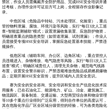
禁区，作业人员需佩戴齐全防护用品、完成HSE安全培训并通
过考核，办理作业许可证后方可上岗，全程留存作业影像记
录。
中危区域（危险品中转站、污水处理区、化验室），重点
管控物料泄漏、腐蚀、环境污染等风险，实行“每日3次人工巡
查+智能监测辅助”模式；设置泄漏收集装置、应急防护物资，
明确巡查重点的隐患类型（如管道泄漏、试剂泄漏）；作业人
员需接受专项HSE安全培训，掌握应急处置基本技能，严禁违
规操作。
低危区域（辅助车间、办公区、边角区域），重点管控人
员违规进入、杂物堆放、电气隐患等风险，实行“每日1次人工
巡查”模式；明确区域责任人，清理无关杂物，规范电气线路
布置，设置安全警示标识，严禁违规堆放危险品或易燃易爆物
品；定期开展HSE安全宣传，提升区域内人员安全意识。
赛为安全的安全咨询、安全培训和安全生产信息化技术应
用服务，已在石油化工、能源电力、矿山、冶金、建筑施工、
物流园区、装备制造、交通运输、大型商贸综合体和物业管理
等10多个重点行业得到广泛应用，得到合作单位的高度认可，
其在危险化学品厂区全区域分级管控的经验，可为各类危险化