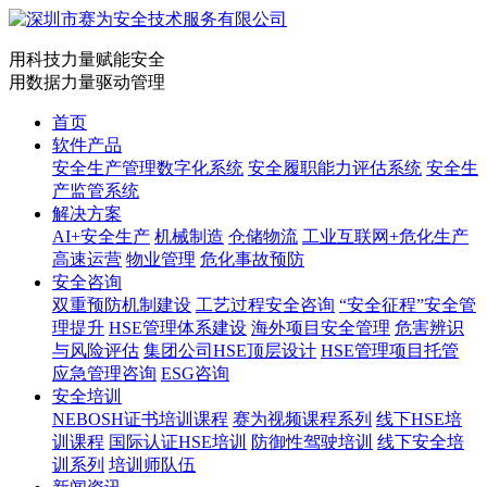
用科技力量赋能安全
用数据力量驱动管理
首页
软件产品
安全生产管理数字化系统
安全履职能力评估系统
安全生
产监管系统
解决方案
AI+安全生产
机械制造
仓储物流
工业互联网+危化生产
高速运营
物业管理
危化事故预防
安全咨询
双重预防机制建设
工艺过程安全咨询
“安全征程”安全管
理提升
HSE管理体系建设
海外项目安全管理
危害辨识
与风险评估
集团公司HSE顶层设计
HSE管理项目托管
应急管理咨询
ESG咨询
安全培训
NEBOSH证书培训课程
赛为视频课程系列
线下HSE培
训课程
国际认证HSE培训
防御性驾驶培训
线下安全培
训系列
培训师队伍