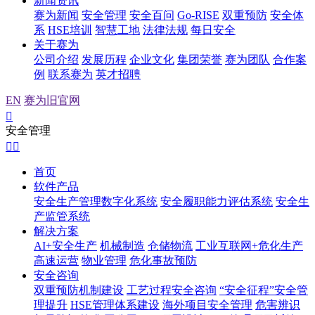
新闻资讯
赛为新闻
安全管理
安全百问
Go-RISE
双重预防
安全体
系
HSE培训
智慧工地
法律法规
每日安全
关于赛为
公司介绍
发展历程
企业文化
集团荣誉
赛为团队
合作案
例
联系赛为
英才招聘
EN
赛为旧官网

安全管理


首页
软件产品
安全生产管理数字化系统
安全履职能力评估系统
安全生
产监管系统
解决方案
AI+安全生产
机械制造
仓储物流
工业互联网+危化生产
高速运营
物业管理
危化事故预防
安全咨询
双重预防机制建设
工艺过程安全咨询
“安全征程”安全管
理提升
HSE管理体系建设
海外项目安全管理
危害辨识