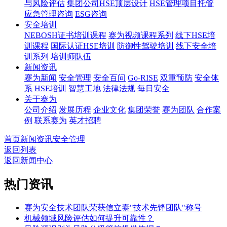
与风险评估
集团公司HSE顶层设计
HSE管理项目托管
应急管理咨询
ESG咨询
安全培训
NEBOSH证书培训课程
赛为视频课程系列
线下HSE培
训课程
国际认证HSE培训
防御性驾驶培训
线下安全培
训系列
培训师队伍
新闻资讯
赛为新闻
安全管理
安全百问
Go-RISE
双重预防
安全体
系
HSE培训
智慧工地
法律法规
每日安全
关于赛为
公司介绍
发展历程
企业文化
集团荣誉
赛为团队
合作案
例
联系赛为
英才招聘
首页
新闻资讯
安全管理
返回列表
返回新闻中心
热门资讯
赛为安全技术团队荣获信立泰"技术先锋团队"称号
机械领域风险评估如何提升可靠性？