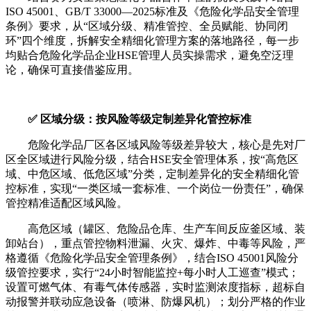
ISO 45001、GB/T 33000—2025标准及《危险化学品安全管理
条例》要求，从“区域分级、精准管控、全员赋能、协同闭
环”四个维度，拆解安全精细化管理方案的落地路径，每一步
均贴合危险化学品企业HSE管理人员实操需求，避免空泛理
论，确保可直接借鉴应用。
✅ 区域分级：按风险等级定制差异化管控标准
危险化学品厂区各区域风险等级差异较大，核心是先对厂
区全区域进行风险分级，结合HSE安全管理体系，按“高危区
域、中危区域、低危区域”分类，定制差异化的安全精细化管
控标准，实现“一类区域一套标准、一个岗位一份责任”，确保
管控精准适配区域风险。
高危区域（罐区、危险品仓库、生产车间反应釜区域、装
卸站台），重点管控物料泄漏、火灾、爆炸、中毒等风险，严
格遵循《危险化学品安全管理条例》，结合ISO 45001风险分
级管控要求，实行“24小时智能监控+每小时人工巡查”模式；
设置可燃气体、有毒气体传感器，实时监测浓度指标，超标自
动报警并联动应急设备（喷淋、防爆风机）；划分严格的作业