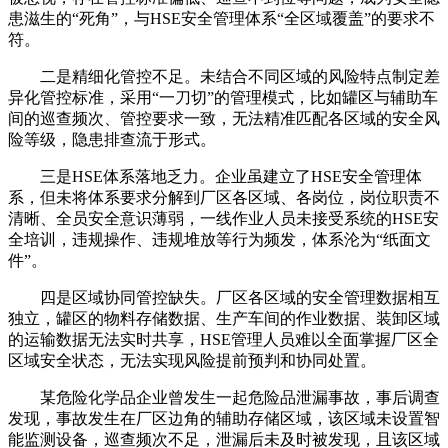
患滋生的“死角”，与HSE安全管理体系“全区域覆盖”的要求不
符。
二是精细化管控不足。未结合不同区域的风险特点制定差
异化管控标准，采用“一刀切”的管理模式，比如罐区与辅助车
间的巡查频次、管控要求一致，无法精准匹配各区域的安全风
险等级，隐患排查流于形式。
三是HSE体系落地乏力。企业虽建立了HSE安全管理体
系，但未将体系要求分解到厂区各区域、各岗位，岗位职责不
清晰、全员安全意识薄弱，一线作业人员未接受系统的HSE安
全培训，违规操作、违规堆放等行为频发，体系沦为“纸面文
件”。
四是区域协同管控缺失。厂区各区域的安全管理数据相互
独立，罐区的物料存储数据、生产车间的作业数据、装卸区域
的运输数据无法实时共享，HSE管理人员难以全面掌握厂区全
区域安全状态，无法实现风险提前预判和协同处置。
某危险化学品企业曾发生一起危险品泄漏事故，事后调查
发现，事故发生在厂区边角的辅助存储区域，该区域未设置智
能监测设备，巡查频次不足，泄漏后未及时被发现，且该区域