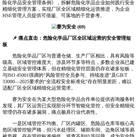
险化学品安全管理条例》，拆解危险化学品企业如何践行安全
精细化管理方案，实现厂区全区域精细化运营推进，为企业
HSE管理人员提供可借鉴、可落地的干货参考。
📌 痛点直击：危险化学品厂区全区域运营的安全管理短
板
危险化学品厂区与普通仓储、生产厂区相比，具有风险等
级高、区域管控难度大、涉及环节多等特点，多数企业虽已建
立基础安全管理体系，但在精细化管控层面仍存在诸多短板，
与ISO 45001强调的“风险管控全员参与、持续改进”及GB/T
33000—2025要求的“全流程安全标准化”存在明显差距，难以
适配厂区全区域精细化运营需求。
赛为安全在为某大型危险化学品合作单位提供咨询服务时
发现，其厂区运营已实现部分环节智能化管控，但安全精细化
管理仍存在诸多漏洞，痛点极具行业代表性。
一是区域管控不均衡。厂区内罐区、危险品仓库等核心高
危区域管控较严格，但污水处理区、辅助车间、边角区域等易
被忽视，存在管控标准偏低、巡查不到位等问题，成为安全隐