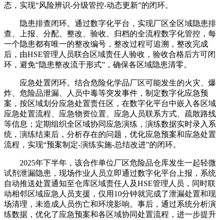
态，实现“风险辨识-分级管控-动态更新”的闭环。
隐患排查闭环。通过数字化平台，实现厂区全区域隐患排
查、上报、分配、整改、验收、归档的全流程数字化管控，每
一个隐患都有唯一的整改编号，整改过程可追溯，整改完成
后，由HSE管理人员联合区域责任人验收，验收合格后方可闭
环，避免“隐患整改流于形式”，确保各区域隐患清零。
应急处置闭环。结合危险化学品厂区可能发生的火灾、爆
炸、危险品泄漏、人员中毒等突发事件，制定数字化应急预
案，按区域划分应急处置责任区，在数字化平台中嵌入各区域
应急处置流程、应急物资位置、应急人员联系方式、疏散路线
等信息；定期组织全区域协同应急演练，演练数据实时录入系
统，演练结束后，分析存在的问题，优化应急预案和应急处置
流程，实现“预案制定-演练实施-总结改进”的闭环。
2025年下半年，该合作单位厂区危险品仓库发生一起轻微
试剂泄漏隐患，现场作业人员立即通过数字化平台上报，系统
自动推送处置通知至仓库区域责任人及HSE管理人员，同时联
动相邻区域应急人员支援，仅用10分钟就完成了泄漏处置和现
场清理，未造成人员伤亡和环境影响。事后，通过系统分析演
练数据，优化了应急预案和各区域协同处置流程，进一步提升