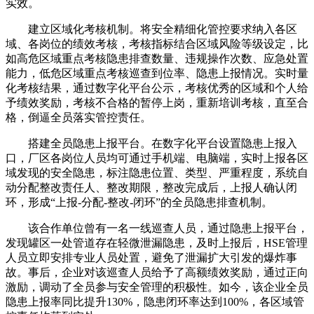
实效。
建立区域化考核机制。将安全精细化管控要求纳入各区
域、各岗位的绩效考核，考核指标结合区域风险等级设定，比
如高危区域重点考核隐患排查数量、违规操作次数、应急处置
能力，低危区域重点考核巡查到位率、隐患上报情况。实时量
化考核结果，通过数字化平台公示，考核优秀的区域和个人给
予绩效奖励，考核不合格的暂停上岗，重新培训考核，直至合
格，倒逼全员落实管控责任。
搭建全员隐患上报平台。在数字化平台设置隐患上报入
口，厂区各岗位人员均可通过手机端、电脑端，实时上报各区
域发现的安全隐患，标注隐患位置、类型、严重程度，系统自
动分配整改责任人、整改期限，整改完成后，上报人确认闭
环，形成“上报-分配-整改-闭环”的全员隐患排查机制。
该合作单位曾有一名一线巡查人员，通过隐患上报平台，
发现罐区一处管道存在轻微泄漏隐患，及时上报后，HSE管理
人员立即安排专业人员处置，避免了泄漏扩大引发的爆炸事
故。事后，企业对该巡查人员给予了高额绩效奖励，通过正向
激励，调动了全员参与安全管理的积极性。如今，该企业全员
隐患上报率同比提升130%，隐患闭环率达到100%，各区域管