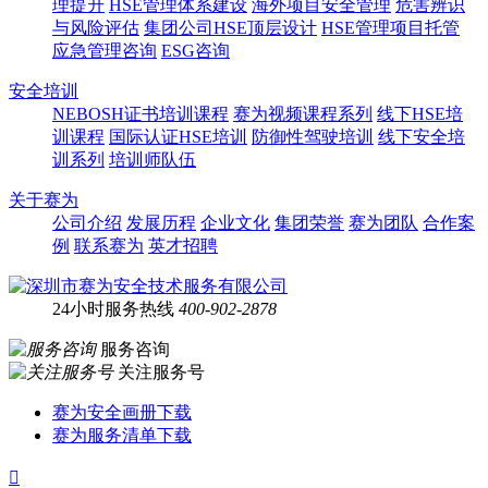
理提升
HSE管理体系建设
海外项目安全管理
危害辨识
与风险评估
集团公司HSE顶层设计
HSE管理项目托管
应急管理咨询
ESG咨询
安全培训
NEBOSH证书培训课程
赛为视频课程系列
线下HSE培
训课程
国际认证HSE培训
防御性驾驶培训
线下安全培
训系列
培训师队伍
关于赛为
公司介绍
发展历程
企业文化
集团荣誉
赛为团队
合作案
例
联系赛为
英才招聘
24小时服务热线
400-902-2878
服务咨询
关注服务号
赛为安全画册下载
赛为服务清单下载
