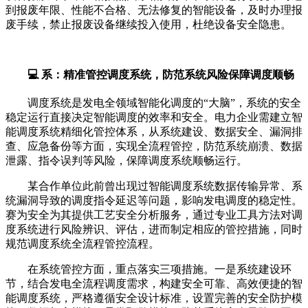
到报废年限、性能不合格、无法修复的智能设备，及时办理报
废手续，禁止报废设备继续投入使用，杜绝设备安全隐患。
💻 系：精准管控调度系统，防范系统风险保障调度顺畅
调度系统是发电全领域智能化调度的“大脑”，系统的安全
稳定运行直接决定智能调度的效率和安全。电力企业需建立智
能调度系统精细化管控体系，从系统建设、数据安全、漏洞排
查、应急备份等方面，实现全流程管控，防范系统崩溃、数据
泄露、指令误判等风险，保障调度系统顺畅运行。
某合作单位此前曾出现过智能调度系统数据传输异常、系
统漏洞导致的调度指令延迟等问题，影响发电调度的稳定性。
赛为安全为其提供工艺安全分析服务，通过专业工具方法对调
度系统进行风险辨识、评估，进而制定相应的管控措施，同时
规范调度系统全流程管控流程。
在系统管控方面，重点落实三项措施。一是系统建设环
节，结合发电全流程调度需求，构建安全可靠、高效便捷的智
能调度系统，严格遵循安全设计标准，设置完善的安全防护模