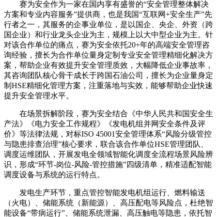
赛为安全作为一家在国内享有盛誉的“安全管理整体解决
方案和专业内容服务”提供商，也是我国“互联网+安全生产”先
行者之一，其服务的企事业单位，是以国企、央企、外资（跨
国企业）和行业龙头企业为主，规模上以大中型企业为主。针
对该合作单位的痛点，赛为安全依托20+年的高端安全管理咨
询经验，擅长为合作单位量身定制专业安全管理精细化解决方
案，帮助企业有效提升安全管理质效，大幅降低企业事故率，
其咨询团队核心骨干成长于跨国石油公司，擅长为企业量身定
制HSE精细化管理方案，注重落地与实效，能够帮助企业快速
提升安全管理水平。
在场景拆解阶段，赛为安全结合《中华人民共和国安全生
产法》《电力安全工作规程》《发电机组并网安全条件及评
价》等法律法规，对标ISO 45001安全管理体系“风险分级管控
与隐患排查治理”核心要求，联合该合作单位HSE管理团队、
调度运维团队，开展发电全领域智能化调度全流程场景风险辨
识，形成“环节-岗位-风险-管控措施”四级清单，精准适配智能
调度设备与系统的运行特点。
发电生产环节，重点管控智能发电机组运行、燃料输送
（火电）、储能系统（新能源）、高压配电等风险点，杜绝智
能设备“带病运行”、储能系统泄漏、高压触电等隐患，依托智