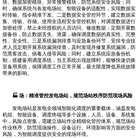
块、数据加密模块、异常预警模块，防范系统安全风险；同
时，确保系统与各发电场站、智能设备的适配性，实现数据实
时传输、指令精准下发。二是数据安全管控环节，建立数据采
集、传输、存储、使用全流程安全管控机制，对调度数据进行
加密处理，禁止未经授权的人员访问、修改数据；定期开展数
据备份，防止数据丢失、泄露，确保调度数据的真实性、完整
性、安全性。三是系统漏洞排查与应急备份环节，安排专业技
术人员定期开展系统漏洞排查，及时发现并修复系统漏洞，防
范黑客攻击、病毒入侵等风险；同时，建立系统应急备份机
制，搭建备用调度系统，当主系统出现故障时，能够快速切换
至备用系统，保障调度工作正常开展，最大限度降低系统故障
带来的影响。
🏭 场：精准管控发电场站，规范场站秩序防范现场风险
发电场站是发电全领域智能化调度的重要载体，涵盖发电
机组、智能设备、调度终端等多个设施，人员、设备、系统集
中，风险点密集，需建立场站作业精细化管控体系，规范场站
作业秩序，防范现场操作、设备运行、环境影响等方面的安全
风险，为智能调度提供安全的现场环境。