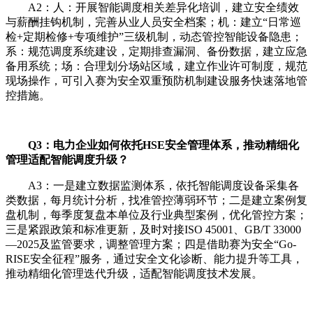
A2：人：开展智能调度相关差异化培训，建立安全绩效
与薪酬挂钩机制，完善从业人员安全档案；机：建立“日常巡
检+定期检修+专项维护”三级机制，动态管控智能设备隐患；
系：规范调度系统建设，定期排查漏洞、备份数据，建立应急
备用系统；场：合理划分场站区域，建立作业许可制度，规范
现场操作，可引入赛为安全双重预防机制建设服务快速落地管
控措施。
Q3：电力企业如何依托HSE安全管理体系，推动精细化
管理适配智能调度升级？
A3：一是建立数据监测体系，依托智能调度设备采集各
类数据，每月统计分析，找准管控薄弱环节；二是建立案例复
盘机制，每季度复盘本单位及行业典型案例，优化管控方案；
三是紧跟政策和标准更新，及时对接ISO 45001、GB/T 33000
—2025及监管要求，调整管理方案；四是借助赛为安全“Go-
RISE安全征程”服务，通过安全文化诊断、能力提升等工具，
推动精细化管理迭代升级，适配智能调度技术发展。