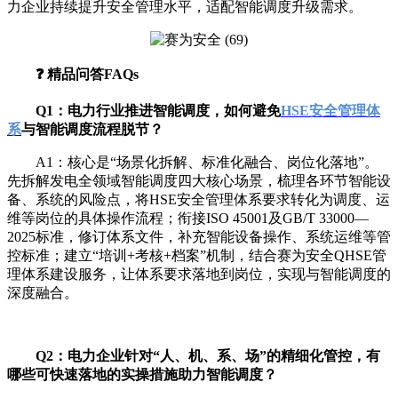
力企业持续提升安全管理水平，适配智能调度升级需求。
❓ 精品问答FAQs
Q1：电力行业推进智能调度，如何避免
HSE安全管理体
系
与智能调度流程脱节？
A1：核心是“场景化拆解、标准化融合、岗位化落地”。
先拆解发电全领域智能调度四大核心场景，梳理各环节智能设
备、系统的风险点，将HSE安全管理体系要求转化为调度、运
维等岗位的具体操作流程；衔接ISO 45001及GB/T 33000—
2025标准，修订体系文件，补充智能设备操作、系统运维等管
控标准；建立“培训+考核+档案”机制，结合赛为安全QHSE管
理体系建设服务，让体系要求落地到岗位，实现与智能调度的
深度融合。
Q2：电力企业针对“人、机、系、场”的精细化管控，有
哪些可快速落地的实操措施助力智能调度？