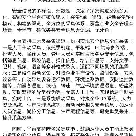
安全信息的多样性、分散性，决定了采集渠道必须多元
化。智能安全平台打破传统人工采集“单一渠道、被动采集”的
模式，构建多渠道、全方位的采集体系，覆盖企业安全管理全
场景、全环节，确保各类安全信息无遗漏、无死角。
平台支持三大类采集渠道，协同实现安全信息全面采集：
一是人工主动采集，依托手机端、平板端、PC端等多终端，
排查人员、操作人员、管理人员可实时填报各类安全信息，包
括隐患信息、风险信息、操作信息、培训信息等，支持文字、
照片、视频、语音等多种格式录入，适配不同场景的采集需
求；二是设备自动采集，对接企业生产设备、监测设备、安防
设备等，自动采集设备运行数据、环境监测数据、安防监控数
据等，如设备温度、振动、转速，作业环境的温湿度、粉尘浓
度，安防监控的异常行为等，无需人工干预，实现信息自动采
集、实时上传；三是系统联动采集，对接企业OA系统、人力
资源系统、生产管理系统等，自动同步相关安全信息，如从业
人员信息、岗位分工信息、生产流程信息等，避免重复采集，
提升采集效率。
同时，平台支持匿名采集功能，鼓励从业人员主动上报身
边发现的安全信息、潜在风险，拓宽采集渠道，确保各类隐性