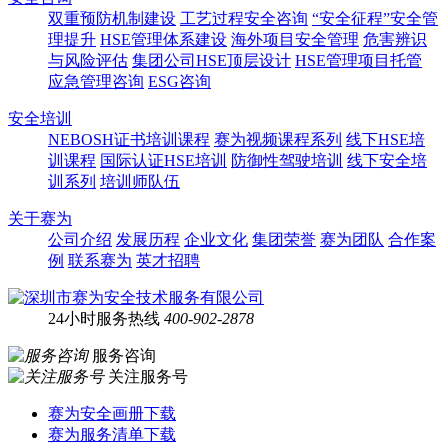
双重预防机制建设
工艺过程安全咨询
“安全征程”安全管
理提升
HSE管理体系建设
海外项目安全管理
危害辨识
与风险评估
集团公司HSE顶层设计
HSE管理项目托管
应急管理咨询
ESG咨询
安全培训
NEBOSH证书培训课程
赛为视频课程系列
线下HSE培
训课程
国际认证HSE培训
防御性驾驶培训
线下安全培
训系列
培训师队伍
关于赛为
公司介绍
发展历程
企业文化
集团荣誉
赛为团队
合作案
例
联系赛为
英才招聘
24小时服务热线
400-902-2878
服务咨询
关注服务号
赛为安全画册下载
赛为服务清单下载