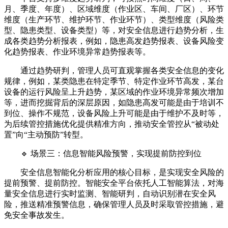
月、季度、年度）、区域维度（作业区、车间、厂区）、环节
维度（生产环节、维护环节、作业环节）、类型维度（风险类
型、隐患类型、设备类型）等，对安全信息进行趋势分析，生
成各类趋势分析报表，例如，隐患高发趋势报表、设备风险变
化趋势报表、作业环境异常趋势报表等。
通过趋势研判，管理人员可直观掌握各类安全信息的变化
规律，例如，某类隐患在特定季节、特定作业环节高发，某台
设备的运行风险呈上升趋势，某区域的作业环境异常频次增加
等，进而挖掘背后的深层原因，如隐患高发可能是由于培训不
到位、操作不规范，设备风险上升可能是由于维护不及时等，
为后续管控措施优化提供精准方向，推动安全管控从“被动处
置”向“主动预防”转型。
🔹 场景三：信息智能风险预警，实现提前防控到位
安全信息智能化分析应用的核心目标，是实现安全风险的
提前预警、提前防控。智能安全平台依托人工智能算法，对海
量安全信息进行实时监测、智能研判，自动识别潜在安全风
险，推送精准预警信息，确保管理人员及时采取管控措施，避
免安全事故发生。