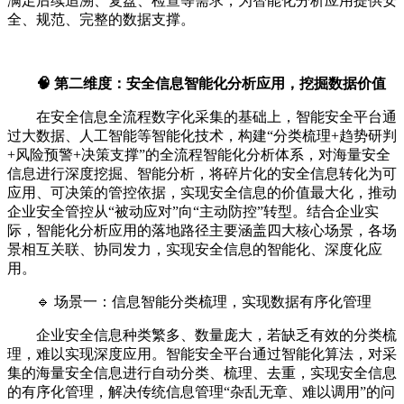
满足后续追溯、复盘、检查等需求，为智能化分析应用提供安
全、规范、完整的数据支撑。
🧠 第二维度：安全信息智能化分析应用，挖掘数据价值
在安全信息全流程数字化采集的基础上，智能安全平台通
过大数据、人工智能等智能化技术，构建“分类梳理+趋势研判
+风险预警+决策支撑”的全流程智能化分析体系，对海量安全
信息进行深度挖掘、智能分析，将碎片化的安全信息转化为可
应用、可决策的管控依据，实现安全信息的价值最大化，推动
企业安全管控从“被动应对”向“主动防控”转型。结合企业实
际，智能化分析应用的落地路径主要涵盖四大核心场景，各场
景相互关联、协同发力，实现安全信息的智能化、深度化应
用。
🔹 场景一：信息智能分类梳理，实现数据有序化管理
企业安全信息种类繁多、数量庞大，若缺乏有效的分类梳
理，难以实现深度应用。智能安全平台通过智能化算法，对采
集的海量安全信息进行自动分类、梳理、去重，实现安全信息
的有序化管理，解决传统信息管理“杂乱无章、难以调用”的问