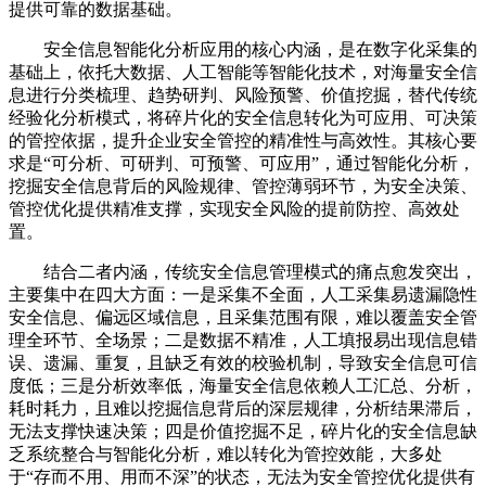
提供可靠的数据基础。
安全信息智能化分析应用的核心内涵，是在数字化采集的
基础上，依托大数据、人工智能等智能化技术，对海量安全信
息进行分类梳理、趋势研判、风险预警、价值挖掘，替代传统
经验化分析模式，将碎片化的安全信息转化为可应用、可决策
的管控依据，提升企业安全管控的精准性与高效性。其核心要
求是“可分析、可研判、可预警、可应用”，通过智能化分析，
挖掘安全信息背后的风险规律、管控薄弱环节，为安全决策、
管控优化提供精准支撑，实现安全风险的提前防控、高效处
置。
结合二者内涵，传统安全信息管理模式的痛点愈发突出，
主要集中在四大方面：一是采集不全面，人工采集易遗漏隐性
安全信息、偏远区域信息，且采集范围有限，难以覆盖安全管
理全环节、全场景；二是数据不精准，人工填报易出现信息错
误、遗漏、重复，且缺乏有效的校验机制，导致安全信息可信
度低；三是分析效率低，海量安全信息依赖人工汇总、分析，
耗时耗力，且难以挖掘信息背后的深层规律，分析结果滞后，
无法支撑快速决策；四是价值挖掘不足，碎片化的安全信息缺
乏系统整合与智能化分析，难以转化为管控效能，大多处
于“存而不用、用而不深”的状态，无法为安全管控优化提供有