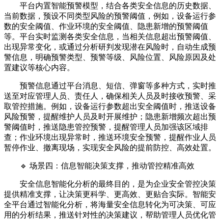
平台内置智能预警模型，结合各类安全信息的历史数据、
当前数据，预设不同类型风险的预警阈值，例如，设备运行参
数的安全阈值、作业环境的安全阈值、隐患新增的预警阈值
等。平台实时监测各类安全信息，当相关信息超出预警阈值、
出现异常变化，或通过分析研判发现潜在风险时，自动生成预
警信息，明确预警类型、预警等级、风险位置、风险原因及处
置建议等核心内容。
预警信息通过平台消息、短信、弹窗等多种方式，实时推
送至对应管理人员、责任人，确保相关人员及时接收预警、采
取管控措施。例如，设备运行参数超出安全阈值时，推送设备
风险预警，提醒维护人员及时开展维护；隐患新增频次超出预
警阈值时，推送隐患管控预警，提醒管理人员加强该区域排
查；作业环境出现异常时，推送环境安全预警，提醒作业人员
暂停作业、撤离现场，实现安全风险的提前防控、高效处置。
🔹 场景四：信息智能决策支撑，推动管控精准高效
安全信息智能化分析的最终目的，是为企业安全管控决策
提供精准支撑，让决策更科学、更高效、更贴合实际。智能安
全平台通过智能化分析，将海量安全信息转化为可决策、可应
用的分析结果，推送针对性的决策建议，帮助管理人员优化管