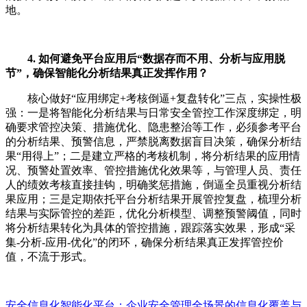
地。
4. 如何避免平台应用后“数据存而不用、分析与应用脱
节”，确保智能化分析结果真正发挥作用？
核心做好“应用绑定+考核倒逼+复盘转化”三点，实操性极
强：一是将智能化分析结果与日常安全管控工作深度绑定，明
确要求管控决策、措施优化、隐患整治等工作，必须参考平台
的分析结果、预警信息，严禁脱离数据盲目决策，确保分析结
果“用得上”；二是建立严格的考核机制，将分析结果的应用情
况、预警处置效率、管控措施优化效果等，与管理人员、责任
人的绩效考核直接挂钩，明确奖惩措施，倒逼全员重视分析结
果应用；三是定期依托平台分析结果开展管控复盘，梳理分析
结果与实际管控的差距，优化分析模型、调整预警阈值，同时
将分析结果转化为具体的管控措施，跟踪落实效果，形成“采
集-分析-应用-优化”的闭环，确保分析结果真正发挥管控价
值，不流于形式。
安全信息化智能化平台：企业安全管理全场景的信息化覆盖与