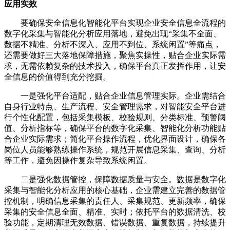
应用实效
要确保安全信息化智能化平台实现企业安全信息全流程的
数字化采集与智能化分析应用落地，避免出现“采集不全面、
数据不精准、分析不深入、应用不到位、系统闲置”等痛点，
还需要做好三大落地保障措施，聚焦实操性，贴合企业实际需
求，无需依赖复杂的技术投入，确保平台真正发挥作用，让安
全信息的价值得到充分挖掘。
一是强化平台适配，贴合企业信息管理实际。企业需结合
自身行业特点、生产流程、安全管理需求，对智能安全平台进
行个性化配置，包括采集模板、校验规则、分类标准、预警阈
值、分析指标等，确保平台的数字化采集、智能化分析功能贴
合企业实际需求；简化平台操作流程，优化界面设计，确保各
岗位人员能够熟练操作系统，规范开展信息采集、查询、分析
等工作，避免因操作复杂导致系统闲置。
二是强化数据管控，保障数据质量与安全。数据是数字化
采集与智能化分析应用的核心基础，企业需建立完善的数据管
控机制，明确信息采集的责任人、采集规范、更新频率，确保
采集的安全信息全面、精准、实时；依托平台的数据清洗、校
验功能，定期清理无效数据、错误数据、重复数据，持续提升