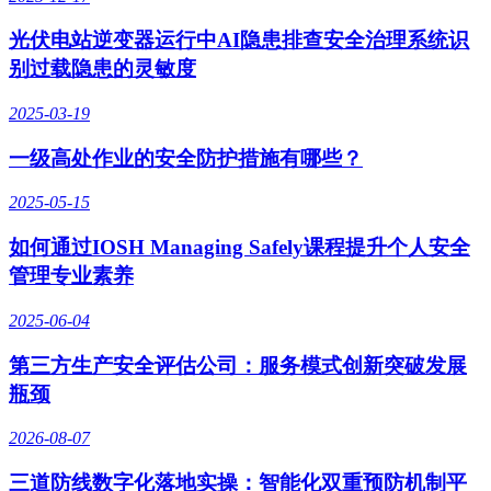
光伏电站逆变器运行中AI隐患排查安全治理系统识
别过载隐患的灵敏度
2025-03-19
一级高处作业的安全防护措施有哪些？
2025-05-15
如何通过IOSH Managing Safely课程提升个人安全
管理专业素养
2025-06-04
第三方生产安全评估公司：服务模式创新突破发展
瓶颈
2026-08-07
三道防线数字化落地实操：智能化双重预防机制平