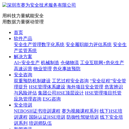
用科技力量赋能安全
用数据力量驱动管理
首页
软件产品
安全生产管理数字化系统
安全履职能力评估系统
安全生
产监管系统
解决方案
AI+安全生产
机械制造
仓储物流
工业互联网+危化生产
高速运营
物业管理
危化事故预防
安全咨询
双重预防机制建设
工艺过程安全咨询
“安全征程”安全管
理提升
HSE管理体系建设
海外项目安全管理
危害辨识
与风险评估
集团公司HSE顶层设计
HSE管理项目托管
应急管理咨询
ESG咨询
安全培训
NEBOSH证书培训课程
赛为视频课程系列
线下HSE培
训课程
国际认证HSE培训
防御性驾驶培训
线下安全培
训系列
培训师队伍