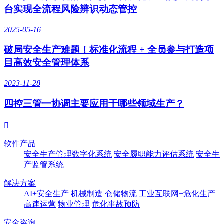
台实现全流程风险辨识动态管控
2025-05-16
破局安全生产难题！标准化流程 + 全员参与打造项
目高效安全管理体系
2023-11-28
四控三管一协调主要应用于哪些领域生产？

软件产品
安全生产管理数字化系统
安全履职能力评估系统
安全生
产监管系统
解决方案
AI+安全生产
机械制造
仓储物流
工业互联网+危化生产
高速运营
物业管理
危化事故预防
安全咨询