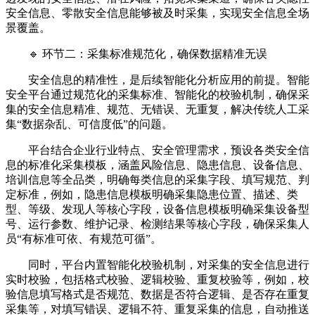
安全信息、零散安全信息能够被及时采集，实现安全信息全场
景覆盖。
🔹 环节二：采集标准规范化，确保数据精准无误
安全信息的精准性，是后续智能化分析应用的前提。智能
安全平台通过规范化的采集标准、智能化的校验机制，确保采
集的安全信息精准、规范、无错误、无重复，解决传统人工采
集“数据杂乱、可信度低”的问题。
平台结合企业行业特点、安全管理需求，预设各类安全信
息的标准化采集模板，涵盖风险信息、隐患信息、设备信息、
培训信息等全品类，明确每类信息的采集字段、填写规范、判
定标准，例如，隐患信息模板明确采集隐患位置、描述、类
型、等级、发现人等核心字段，设备信息模板明确采集设备型
号、运行参数、维护记录、检测结果等核心字段，确保采集人
员“有标准可依、有规范可循”。
同时，平台内置智能化校验机制，对采集的安全信息进行
实时校验，包括格式校验、逻辑校验、重复校验等，例如，校
验信息填写格式是否规范、数据是否符合逻辑、是否存在重复
采集等，对填写错误、逻辑不符、重复采集的信息，自动推送