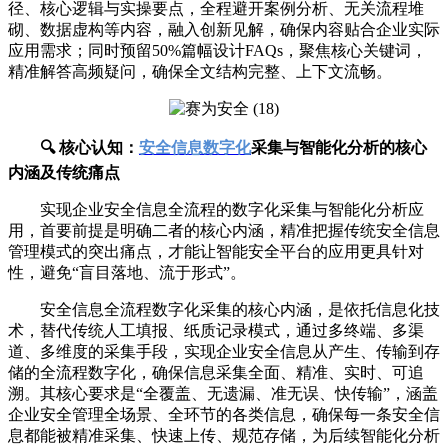
径、核心逻辑与实操要点，全程避开案例分析、无关流程堆
砌、数据虚构等内容，融入创新见解，确保内容贴合企业实际
应用需求；同时预留50%篇幅设计FAQs，聚焦核心关键词，
精准解答高频疑问，确保全文结构完整、上下文流畅。
🔍 核心认知：
安全信息数字化
采集与智能化分析的核心
内涵及传统痛点
实现企业安全信息全流程的数字化采集与智能化分析应
用，首要前提是明确二者的核心内涵，精准把握传统安全信息
管理模式的突出痛点，才能让智能安全平台的应用更具针对
性，避免“盲目落地、流于形式”。
安全信息全流程数字化采集的核心内涵，是依托信息化技
术，替代传统人工填报、纸质记录模式，通过多终端、多渠
道、多维度的采集手段，实现企业安全信息从产生、传输到存
储的全流程数字化，确保信息采集全面、精准、实时、可追
溯。其核心要求是“全覆盖、无遗漏、准无误、快传输”，涵盖
企业安全管理全场景、全环节的各类信息，确保每一条安全信
息都能被精准采集、快速上传、规范存储，为后续智能化分析