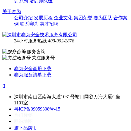
训系列
培训师队伍
关于赛为
公司介绍
发展历程
企业文化
集团荣誉
赛为团队
合作案
例
联系赛为
英才招聘
24小时服务热线
400-902-2878
服务咨询
关注服务号
赛为安全画册下载
赛为服务清单下载

深圳市南山区南海大道1031号蛇口网谷万海大厦C座
1101室
粤ICP备09059308号-15
热门标签
网站地图
旗下品牌
