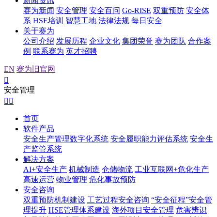
新闻资讯
赛为新闻
安全管理
安全百问
Go-RISE
双重预防
安全体
系
HSE培训
智慧工地
法律法规
每日安全
关于赛为
公司介绍
发展历程
企业文化
集团荣誉
赛为团队
合作案
例
联系赛为
英才招聘
EN
赛为旧官网

安全管理


首页
软件产品
安全生产管理数字化系统
安全履职能力评估系统
安全生
产监管系统
解决方案
AI+安全生产
机械制造
仓储物流
工业互联网+危化生产
高速运营
物业管理
危化事故预防
安全咨询
双重预防机制建设
工艺过程安全咨询
“安全征程”安全管
理提升
HSE管理体系建设
海外项目安全管理
危害辨识