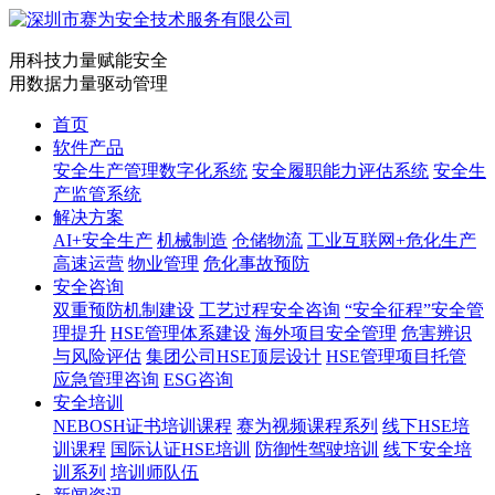
用科技力量赋能安全
用数据力量驱动管理
首页
软件产品
安全生产管理数字化系统
安全履职能力评估系统
安全生
产监管系统
解决方案
AI+安全生产
机械制造
仓储物流
工业互联网+危化生产
高速运营
物业管理
危化事故预防
安全咨询
双重预防机制建设
工艺过程安全咨询
“安全征程”安全管
理提升
HSE管理体系建设
海外项目安全管理
危害辨识
与风险评估
集团公司HSE顶层设计
HSE管理项目托管
应急管理咨询
ESG咨询
安全培训
NEBOSH证书培训课程
赛为视频课程系列
线下HSE培
训课程
国际认证HSE培训
防御性驾驶培训
线下安全培
训系列
培训师队伍