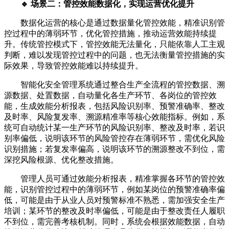
🔹 场景二：管控效能数据化，实现运营优化提升
数据化运营的核心是通过数据量化管控效能，精准识别管
控过程中的薄弱环节，优化管控措施，推动运营效能持续提
升。传统管控模式下，管控效能无法量化，只能依靠人工主观
判断，难以发现管控过程中的问题，也无法衡量管控措施的实
际效果，导致管控效能难以持续提升。
智能化安全管理系统通过整合生产全流程的管控数据、溯
源数据、处置数据，自动量化各生产环节、各岗位的管控效
能，生成效能分析报表，包括风险识别率、预警准确率、整改
及时率、风险复发率、溯源精准率等核心效能指标。例如，系
统可自动统计某一生产环节的风险识别率、整改及时率，若识
别率偏低，说明该环节的风险管控存在薄弱环节，需优化风险
识别措施；若复发率偏高，说明该环节的溯源整改不到位，需
深挖风险根源、优化整改措施。
管理人员可通过效能分析报表，精准掌握各环节的管控效
能，识别管控过程中的薄弱环节，例如某岗位的预警准确率偏
低，可能是由于从业人员对预警标准不熟悉，需加强安全生产
培训；某环节的整改及时率偏低，可能是由于整改责任人履职
不到位，需完善考核机制。同时，系统会根据效能数据，自动