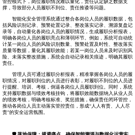
管控模式下，岗位履职情况难以量化，责任认定缺乏数据支
撑，导致部分人员履职不到位、责任推诿等问题。
智能化安全管理系统通过整合各岗位人员的履职数据，包
括风险识别记录、预警处置记录、整改落实记录、溯源复盘记
录等，自动量化各岗位人员的履职情况，生成履职分析报表，
明确各岗位人员的履职亮点和薄弱环节。例如，系统可自动统
计某一岗位人员的风险识别数量、预警处置及时性、整改落实
质量等数据，量化其履职效能；若某一岗位人员未及时识别风
险、未落实整改措施，系统会自动记录相关痕迹，明确其履职
责任。
管理人员可通过履职分析报表，精准掌握各岗位人员的履
职情况，对履职到位的人员进行表彰，对履职不到位的人员进
行提醒、培训、考核，倒逼各岗位人员履职到位。同时，系统
支持履职数据与绩效考核挂钩，将履职效能数据纳入从业人员
的绩效考核，明确考核标准、奖惩措施，确保责任闭环管控，
推动各岗位人员主动落实管控责任，形成“人人有责、人人尽
责”的安全运营氛围。
🛡️ 落地保障：规避痛点，确保智能溯源与数据化运营实