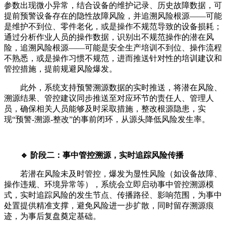
参数出现微小异常，结合设备的维护记录、历史故障数据，可
提前预警设备存在的隐性故障风险，并追溯风险根源——可能
是维护不到位、零件老化，或是操作不规范导致的设备损耗；
通过分析作业人员的操作数据，识别出不规范操作的潜在风
险，追溯风险根源——可能是安全生产培训不到位、操作流程
不熟悉，或是操作习惯不规范，进而推送针对性的培训建议和
管控措施，提前规避风险爆发。
此外，系统支持预警溯源数据的实时推送，将潜在风险、
溯源结果、管控建议同步推送至对应环节的责任人、管理人
员，确保相关人员能够及时采取措施，整改根源隐患，实
现“预警-溯源-整改”的事前闭环，从源头降低风险发生率。
🔹 阶段二：事中管控溯源，实时追踪风险传播
若潜在风险未及时管控，爆发为显性风险（如设备故障、
操作违规、环境异常等），系统会立即启动事中管控溯源模
式，实时追踪风险的发生节点、传播路径、影响范围，为事中
处置提供精准支撑，避免风险进一步扩散，同时留存溯源痕
迹，为事后复盘奠定基础。