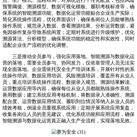
点、生产模式、流程布局，对系统进行个性化配置，包括风险
预警阈值、溯源模型、数据可视化模板、履职考核标准等，确
保系统的智能溯源功能、数据化运营功能贴合企业生产实际；
简化系统操作流程，优化界面设计，确保各岗位人员能够熟练
操作系统，规范录入数据、查看溯源结果、分析运营数据，避
免因操作复杂导致系统闲置；定期对系统进行升级维护，优化
溯源算法、分析模型，确保系统功能的稳定性和实效性，同时
适配企业生产流程的优化调整。
三是推动全员参与，强化应用落地。智能溯源与数据化运
营的落地，需要全员参与、协同发力，仅依靠管理人员无法实
现全面落地。企业需依托安全生产培训体系，开展针对性的系
统操作培训、数据应用培训、风险溯源培训，覆盖所有从业人
员，重点培训系统操作流程、数据录入规范、溯源结果解读、
运营数据应用等内容，确保每位从业人员都能熟练操作系统、
善用数据；建立系统应用考核机制，将数据录入准确性、溯源
配合度、运营数据应用情况、履职到位情况等纳入从业人员的
绩效考核，倒逼全员重视系统应用；定期开展系统应用复盘，
收集各岗位人员的意见建议，优化系统功能和应用流程，确保
智能溯源与数据化运营真正融入生产全流程，实现落地见效。