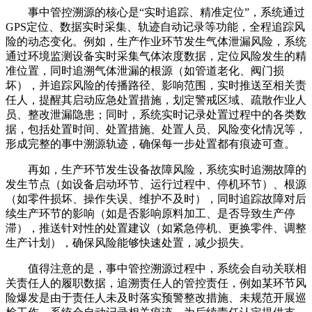
事中管控溯源的核心是“实时追踪、精准定位”，系统通过
GPS定位、数据实时采集、轨迹自动记录等功能，全程追踪风
险的动态变化。例如，生产作业环节发生气体泄漏风险，系统
通过环境监测设备实时采集气体浓度数据，定位风险发生的精
准位置，同时追溯气体泄漏的根源（如管道老化、阀门损
坏），并追踪风险的传播路径、影响范围，实时推送至相关责
任人，提醒其启动应急处置措施，划定警戒区域、疏散作业人
员、整改泄漏隐患；同时，系统实时记录处置过程中的各类数
据，包括处置时间、处置措施、处置人员、风险变化情况等，
形成完整的事中溯源轨迹，确保每一步处置都有痕迹可查。
再如，生产环节发生设备故障风险，系统实时追溯故障的
发生节点（如设备启动环节、运行过程中、停机环节）、根源
（如零件损坏、操作失误、维护不及时），同时追踪故障对后
续生产环节的影响（如是否影响原料加工、是否导致生产停
滞），推送针对性的处置建议（如紧急停机、更换零件、调整
生产计划），确保风险能够快速处置，减少损失。
值得注意的是，事中管控溯源过程中，系统会自动关联相
关责任人的履职数据，追溯责任人的管控责任，例如某环节风
险爆发是由于责任人未及时落实预警整改措施、未规范开展巡