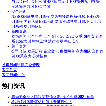
与风险评估
集团公司HSE顶层设计
HSE管理项目托管
应急管理咨询
ESG咨询
安全培训
NEBOSH证书培训课程
赛为视频课程系列
线下HSE培
训课程
国际认证HSE培训
防御性驾驶培训
线下安全培
训系列
培训师队伍
新闻资讯
赛为新闻
安全管理
安全百问
Go-RISE
双重预防
安全体
系
HSE培训
智慧工地
法律法规
每日安全
关于赛为
公司介绍
发展历程
企业文化
集团荣誉
赛为团队
合作案
例
联系赛为
英才招聘
首页
新闻资讯
安全管理
返回列表
返回新闻中心
热门资讯
赛为安全技术团队荣获信立泰"技术先锋团队"称号
机械领域风险评估如何提升可靠性？