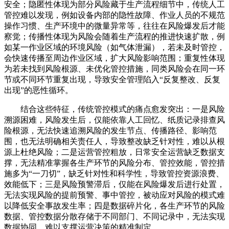
安全；隐匿性体现为部分风险藏于生产流程细节中，传统人工
管控难以发现，例如设备内部的隐性故障、作业人员的不规范
操作习惯、生产环境中的微量异常等，往往在风险爆发后才能
察觉；传播性体现为风险会随着生产流程的推进快速扩散，例
如某一作业区域的环境风险（如气体泄漏），若未及时管控，
会快速传播至周边作业区域，扩大风险影响范围；重复性体现
为若未找到风险根源、未优化管控措施，同类风险会在同一环
节或不同环节重复出现，导致安全管理陷入“反复整改、反复
出现”的恶性循环。
结合这些特征，传统管控模式的痛点愈发突出：一是风险
溯源困难，风险发生后，仅能依靠人工回忆、纸质记录排查风
险根源，无法快速追溯风险的发生节点、传播路径、影响范
围，也无法明确相关责任人，导致整改缺乏针对性，难以从根
源上杜绝风险；二是运营管控粗放，日常安全运营缺乏数据支
撑，无法精准掌握各生产环节的风险分布、管控效能，管控措
施多为“一刀切”，缺乏针对性和科学性，导致管控资源浪费、
效能低下；三是风险预警滞后，仅能在风险爆发后进行处置，
无法实现风险的提前预警、事中管控，被动应对风险的模式难
以降低安全事故发生率；四是数据碎片化，各生产环节的风险
数据、管控数据分散存储于不同部门、不同记录中，无法实现
数据协同，难以支撑运营决策的精准制定。