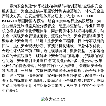
赛为安全构建“体系搭建-咨询赋能-培训落地”全链条安全
服务生态，为企业提供从顶层设计到实操落地的一体化安全生
产解决方案。在安全管理体系搭建上，依托GB/T 33000、
ISO45001等国际国内标准，结合20余年各行业实践经验，为
企业量身定制涵盖风险分级管控、隐患排查治理、作业许可等
核心模块的标准化管理体系，同步提供体系认证辅导服务，助
力企业实现安全管理规范化、流程化升级。安全管理咨询服务
聚焦企业安全痛点，组建由注册安全工程师、行业专家领衔的
团队，提供安全现状诊断、双预防机制建设、应急体系优化、
合规性评估等专项咨询，通过现场调研、数据复盘、方案落地
跟踪的全流程服务，破解企业安全管理“落地难、持续难”的核
心问题。安全培训业务则打造“定制化内容+多元化形式+效果
化评估”的特色模式，涵盖特种作业人员培训、管理层安全领
导力培训、一线员工实操技能培训等全场景课程，融合线上微
课、线下实操、情景演练、案例研讨等多种形式，配备专业师
资团队与标准化实训基地，既满足企业合规性培训需求，更助
力员工提升安全意识与应急处置能力，从根本上夯实企业安全
生产基础。