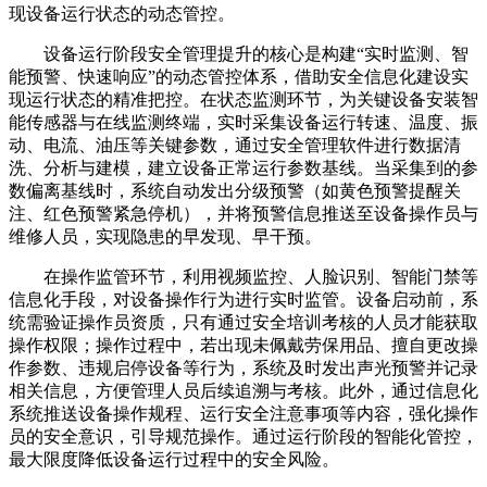
现设备运行状态的动态管控。
设备运行阶段安全管理提升的核心是构建“实时监测、智
能预警、快速响应”的动态管控体系，借助安全信息化建设实
现运行状态的精准把控。在状态监测环节，为关键设备安装智
能传感器与在线监测终端，实时采集设备运行转速、温度、振
动、电流、油压等关键参数，通过安全管理软件进行数据清
洗、分析与建模，建立设备正常运行参数基线。当采集到的参
数偏离基线时，系统自动发出分级预警（如黄色预警提醒关
注、红色预警紧急停机），并将预警信息推送至设备操作员与
维修人员，实现隐患的早发现、早干预。
在操作监管环节，利用视频监控、人脸识别、智能门禁等
信息化手段，对设备操作行为进行实时监管。设备启动前，系
统需验证操作员资质，只有通过安全培训考核的人员才能获取
操作权限；操作过程中，若出现未佩戴劳保用品、擅自更改操
作参数、违规启停设备等行为，系统及时发出声光预警并记录
相关信息，方便管理人员后续追溯与考核。此外，通过信息化
系统推送设备操作规程、运行安全注意事项等内容，强化操作
员的安全意识，引导规范操作。通过运行阶段的智能化管控，
最大限度降低设备运行过程中的安全风险。