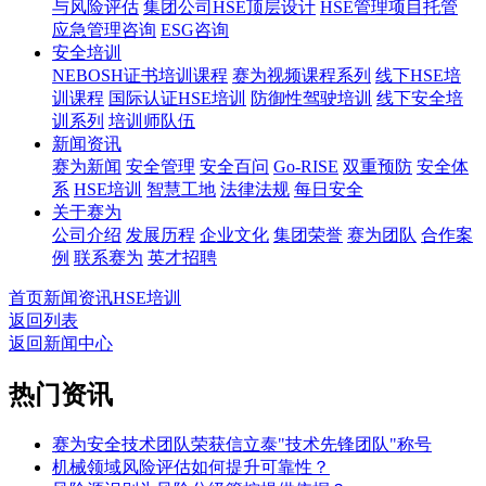
与风险评估
集团公司HSE顶层设计
HSE管理项目托管
应急管理咨询
ESG咨询
安全培训
NEBOSH证书培训课程
赛为视频课程系列
线下HSE培
训课程
国际认证HSE培训
防御性驾驶培训
线下安全培
训系列
培训师队伍
新闻资讯
赛为新闻
安全管理
安全百问
Go-RISE
双重预防
安全体
系
HSE培训
智慧工地
法律法规
每日安全
关于赛为
公司介绍
发展历程
企业文化
集团荣誉
赛为团队
合作案
例
联系赛为
英才招聘
首页
新闻资讯
HSE培训
返回列表
返回新闻中心
热门资讯
赛为安全技术团队荣获信立泰"技术先锋团队"称号
机械领域风险评估如何提升可靠性？