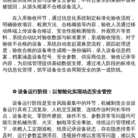
动校验供应商资质与设备安全参数，不符合要求的采购申请将
被驳回，从源头规避不合格设备流入。
在入库验收环节，通过信息化系统制定标准化验收流程，
明确验收项目、检测方法、合格阈值等内容，验收人员通过移
动终端上传设备合格证、安全性能检测报告、外观照片等资
料，系统自动比对验收数据与标准要求，形成验收报告。对于
验收不合格的设备，系统自动发起退换货流程，跟踪处理进
度；验收合格的设备将生成唯一身份编码，录入设备信息档
案，档案涵盖设备型号、安全参数、供应商信息、验收记录等
内容，为后续管理提供基础数据支撑。通过准入阶段的标准化
与信息化管理，筑牢设备全生命周期安全的第一道防线。
⚙️ 设备运行阶段：以智能化实现动态安全管控
设备运行阶段是安全风险最集中的环节，机械制造企业设
备运行具有工况复杂、人机交互频繁、连续作业时间长等特
点，设备老化、零部件磨损、操作不当、参数异常等问题均可
能引发机械伤害、火灾、触电等安全事故。传统运行管理模式
下，依赖人工定期巡检、纸质记录设备状态，存在隐患排查不
及时、运行参数监测滞后、违规操作难以发现等问题，难以实