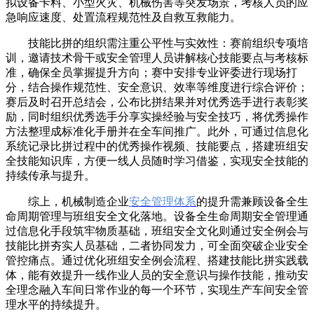
拟设备卡料、小型火灾、机械伤害等突发场景，考核人员的应
急响应速度、处置流程规范性及自救互救能力。
技能比拼的组织需注重公平性与实效性：赛前组织专项培
训，邀请技术骨干或安全管理人员讲解核心技能要点与考核标
准，确保全员掌握提升方向；赛中安排专业评委进行现场打
分，结合操作规范性、安全意识、效率等维度进行综合评价；
赛后及时召开总结会，公布比拼结果并对优秀选手进行表彰奖
励，同时组织优秀选手分享实操经验与安全技巧，将优秀操作
方法整理成标准化手册并在全车间推广。此外，可通过信息化
系统记录比拼过程中的优秀操作视频、技能要点，搭建班组安
全技能知识库，方便一线人员随时学习借鉴，实现安全技能的
持续传承与提升。
综上，机械制造企业
安全管理体系
的提升需兼顾设备全生
命周期管理与班组安全文化落地。设备全生命周期安全管理通
过信息化手段筑牢物质基础，班组安全文化则通过安全例会与
技能比拼夯实人员基础，二者协同发力，可全面突破企业安全
管控痛点。通过优化班组安全例会流程、搭建技能比拼实践载
体，能有效提升一线作业人员的安全意识与操作技能，推动安
全理念融入车间日常作业的每一个环节，实现生产车间安全管
理水平的持续提升。