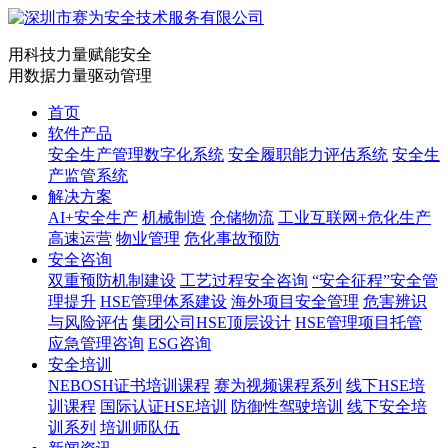
用科技力量赋能安全
用数据力量驱动管理
首页
软件产品
安全生产管理数字化系统
安全履职能力评估系统
安全生
产监管系统
解决方案
AI+安全生产
机械制造
仓储物流
工业互联网+危化生产
高速运营
物业管理
危化事故预防
安全咨询
双重预防机制建设
工艺过程安全咨询
“安全征程”安全管
理提升
HSE管理体系建设
海外项目安全管理
危害辨识
与风险评估
集团公司HSE顶层设计
HSE管理项目托管
应急管理咨询
ESG咨询
安全培训
NEBOSH证书培训课程
赛为视频课程系列
线下HSE培
训课程
国际认证HSE培训
防御性驾驶培训
线下安全培
训系列
培训师队伍