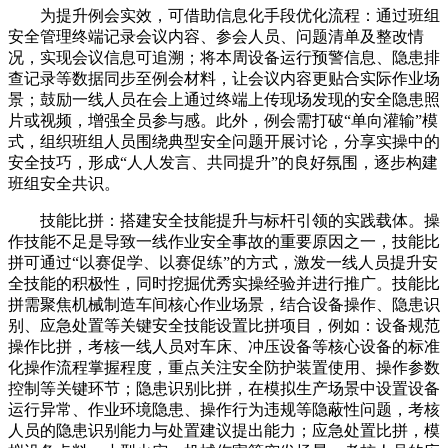
为提升例会实效，可借助信息化手段优化流程：通过班组
安全管理终端记录会议内容、参会人员、问题清单及整改情
况，实现会议信息可追溯；将本周设备运行预警信息、隐患排
查记录等数据同步至例会材料，让会议内容更贴合实际作业场
景；鼓励一线人员在会上通过终端上传现场发现的安全隐患照
片或视频，增强全员参与感。此外，例会需打破“单向灌输”模
式，组织班组人员围绕典型安全问题开展讨论，分享实操中的
安全技巧，形成“人人发言、共同提升”的良好氛围，逐步构建
班组安全共识。
技能比拼：搭建安全技能提升与标杆引领的实践载体。操
作技能不足是导致一线作业安全事故的重要原因之一，技能比
拼可通过“以赛促学、以赛促练”的方式，激发一线人员提升安
全技能的积极性，同时挖掘优秀实操经验并进行推广。技能比
拼需聚焦机械制造车间核心作业场景，结合设备操作、隐患识
别、应急处置等关键安全技能设置比拼项目，例如：设备规范
操作比拼，考核一线人员对车床、冲压设备等核心设备的标准
化操作流程掌握程度，重点关注安全防护装置使用、操作参数
控制等关键环节；隐患识别比拼，在模拟生产场景中设置设备
运行异常、作业环境隐患、操作行为违规等隐蔽性问题，考核
人员的隐患识别能力与处置建议提出能力；应急处置比拼，模