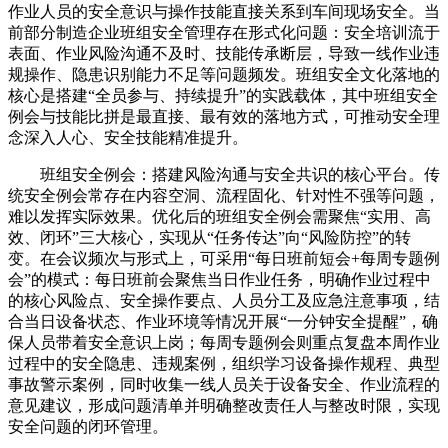
作业人员的安全意识与操作技能直接关系到车间现场安全。当
前部分制造企业班组安全管理存在形式化问题：安全培训流于
表面、作业风险沟通不及时、技能传承断层，导致一线作业违
规操作、隐患识别能力不足等问题频发。班组安全文化落地的
核心是搭建“全员参与、持续提升”的实践载体，其中班组安全
例会与技能比拼是最直接、最有效的落地方式，可推动安全理
念深入人心、安全技能精准提升。
班组安全例会：搭建风险沟通与安全共识的核心平台。传
统安全例会常存在内容空洞、流程固化、针对性不强等问题，
难以发挥实际效果。优化后的班组安全例会需聚焦“实用、高
效、闭环”三大核心，实现从“任务传达”向“风险防控”的转
变。在会议频次与形式上，可采用“每日班前短会+每周专题例
会”的模式：每日班前会聚焦当日作业任务，明确作业过程中
的核心风险点、安全操作要点、人员分工及应急注意事项，结
合当日设备状态、作业环境等情况开展“一分钟安全提醒”，确
保人员带着安全意识上岗；每周专题例会则重点复盘本周作业
过程中的安全隐患、违规案例，组织学习设备操作规程、典型
事故警示案例，同时收集一线人员关于设备安全、作业流程的
意见建议，形成问题清单并明确整改责任人与整改时限，实现
安全问题的闭环管理。