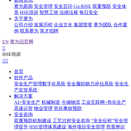
新闻资讯
赛为新闻
安全管理
安全百问
Go-RISE
双重预防
安全体
系
HSE培训
智慧工地
法律法规
每日安全
关于赛为
公司介绍
发展历程
企业文化
集团荣誉
赛为团队
合作案
例
联系赛为
英才招聘
EN
赛为旧官网

HSE培训


首页
软件产品
安全生产管理数字化系统
安全履职能力评估系统
安全生
产监管系统
解决方案
AI+安全生产
机械制造
仓储物流
工业互联网+危化生产
高速运营
物业管理
危化事故预防
安全咨询
双重预防机制建设
工艺过程安全咨询
“安全征程”安全管
理提升
HSE管理体系建设
海外项目安全管理
危害辨识