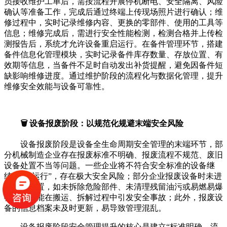
员接收维护工单后，需按流程开展停机断电、安全隔离、风险
确认等准备工作，完成后通过终端上传现场照片进行确认；维
修过程中，实时记录维修内容、更换的零部件、使用的工具等
信息；维修完成后，需进行安全性能检测，检测合格并上传检
测报告后，系统才允许设备重启运行。在备件管理环节，搭建
备件信息化管理模块，实时记录备件库存数量、存放位置、有
效期等信息，当备件不足时自动发出补货提醒，避免因备件短
缺影响维修进度。通过维护阶段的流程化与数据化管理，提升
维修安全效能与设备可靠性。
🗑️ 设备报废阶段：以规范化规避末端安全风险
设备报废阶段是设备全生命周期安全管理的末端环节，部
分机械制造企业存在报废标准不明确、报废流程不规范、废旧
设备处置不当等问题。一些企业将不符合安全标准的设备继
续“带病运行”，存在极大安全风险；部分企业报废设备时未进
行安全处置，如未拆除危险部件、未清理残留油污或易燃易爆
物质，可能在搬运、拆解过程中引发安全事故；此外，报废设
备的信息档案未及时更新，易导致管理混乱。
设备报废阶段安全管理提升的核心是建立“标准明确、流