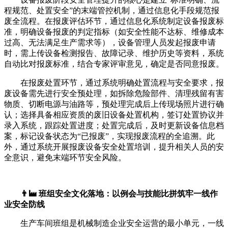
程规范、处置安全”的末端管控机制，通过信息化手段规范报
废全流程。在报废评估环节，通过信息化系统制定设备报废标
准，明确设备报废的判定指标（如安全性能不达标、维修成本
过高、无法满足生产需求等），设备管理人员发起报废申请
时，需上传设备检测报告、故障记录、维护历史等资料，系统
自动比对报废标准，结合专家评审意见，确定是否同意报废。
在报废处置环节，通过系统明确处置流程与安全要求，报
废设备需先进行安全预处理，如拆除危险部件、清理残留有害
物质、切断电源与油路等，预处理完成后上传现场照片进行确
认；选择具备相应资质的废旧设备处置机构，签订处置协议并
录入系统，跟踪处置进度；处置完成后，及时更新设备信息档
案，标记设备状态为“已报废”，实现报废流程的全追溯。此
外，通过系统开展报废设备安全处置培训，提升相关人员的安
全意识，避免末端环节安全风险。
👨‍🏭 班组安全文化落地：以例会与技能比拼筑牢一线作
业安全防线
生产车间班组是机械制造企业安全运营的最小单元，一线