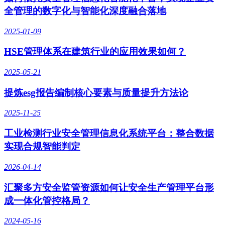
全管理的数字化与智能化深度融合落地
2025-01-09
HSE管理体系在建筑行业的应用效果如何？
2025-05-21
提炼esg报告编制核心要素与质量提升方法论
2025-11-25
工业检测行业安全管理信息化系统平台：整合数据
实现合规智能判定
2026-04-14
汇聚多方安全监管资源如何让安全生产管理平台形
成一体化管控格局？
2024-05-16