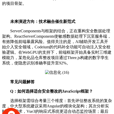
的项目骨架。
未来演进方向：技术融合催生新范式
ServerComponents与框架的结合，正在重构安全数据处理
架构。ReactServerComponents使敏感数据处理下沉至服务端，
有效降低前端暴露风险。值得关注的是，AI辅助开发工具开
始介入安全领域，Codeium的代码补全功能可自动注入安全校
验逻辑。在WebGPU的支持下，前端框架开始具备实时三维建
模能力，某危化品仓库整改项目通过Three.js构建的数字孪生
系统，使隐患识别准确率提升至92%。
常见问题解答
Q：如何选择适合安全整改的JavaScript框架？
选择框架需综合考量三个维度：首先评估整改系统的复杂
度，中大型系统建议采用Angular的模块化架构；其次分析实
时数据需求，Vue3的响应式系统更适合动态监控场景；最后