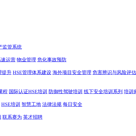
产监管系统
高速运营
物业管理
危化事故预防
理提升
HSE管理体系建设
海外项目安全管理
危害辨识与风险评
课程
国际认证HSE培训
防御性驾驶培训
线下安全培训系列
培训
HSE培训
智慧工地
法律法规
每日安全
例
联系赛为
英才招聘