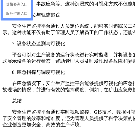
行、人员操作、事故应急等。这种沉浸式的可视化方式不仅能
价格咨询入口
服务咨询入口
6. 人员定位与轨迹追踪
安全生产监控平台通过人员定位系统，能够实时追踪员工
示。这种功能不仅有助于管理人员了解员工的工作状态，还能
7. 设备状态监测与可视化
平台可以对生产设备的运行状态进行实时监测，并将设备
式展示设备的运行状态，帮助管理人员及时发现设备故障和异
8. 应急指挥与调度可视化
在应急情况下，安全生产监控平台能够提供可视化的应急
故现场的情况，并进行有效的指挥调度。例如，在矿山应急救
总结
安全生产监控平台通过实时视频监控、GIS技术、数据可
了安全管理的效率和精准度，还为管理人员提供了科学决策的
企业创造更加安全、高效的生产环境。