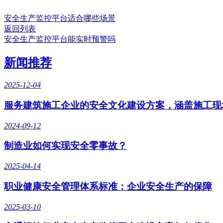
安全生产监控平台适合哪些场景
返回列表
安全生产监控平台能实时预警吗
新闻推荐
2025-12-04
服务建筑施工企业的安全文化建设方案，涵盖施工现
2024-09-12
制造业如何实现安全零事故？
2025-04-14
职业健康安全管理体系标准：企业安全生产的保障
2025-03-10