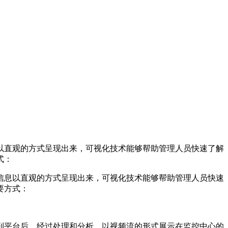
以直观的方式呈现出来，可视化技术能够帮助管理人员快速了解
式：
信息以直观的方式呈现出来，可视化技术能够帮助管理人员快速
要方式：
到平台后，经过处理和分析，以视频流的形式展示在监控中心的