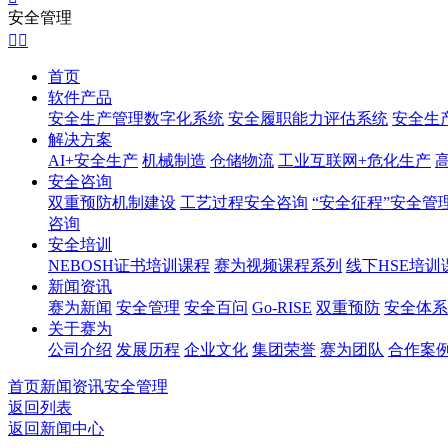
安全管理


首页
软件产品
安全生产管理数字化系统
安全履职能力评估系统
安全生
解决方案
AI+安全生产
机械制造
仓储物流
工业互联网+危化生产
安全咨询
双重预防机制建设
工艺过程安全咨询
“安全征程”安全管
咨询
安全培训
NEBOSH证书培训课程
赛为视频课程系列
线下HSE培训
新闻资讯
赛为新闻
安全管理
安全百问
Go-RISE
双重预防
安全体系
关于赛为
公司介绍
发展历程
企业文化
集团荣誉
赛为团队
合作案
首页
新闻资讯
安全管理
返回列表
返回新闻中心