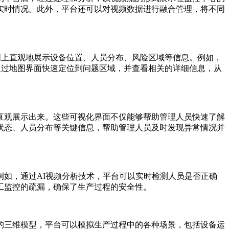
实时情况。此外，平台还可以对视频数据进行融合管理，将不同
图上直观地展示设备位置、人员分布、风险区域等信息。例如，
通过地图界面快速定位到问题区域，并查看相关的详细信息，从
直观展示出来。这些可视化界面不仅能够帮助管理人员快速了解
状态、人员分布等关键信息，帮助管理人员及时发现异常情况并
如，通过AI视频分析技术，平台可以实时检测人员是否正确
工监控的疏漏，确保了生产过程的安全性。
的三维模型，平台可以模拟生产过程中的各种场景，包括设备运