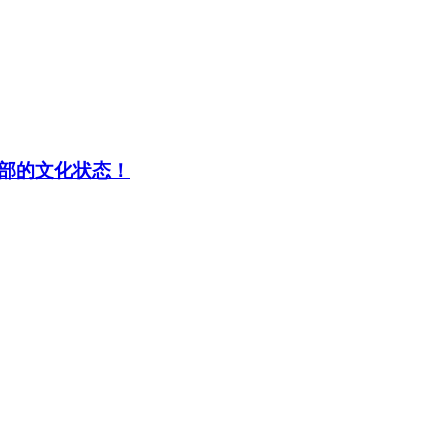
部的文化状态！