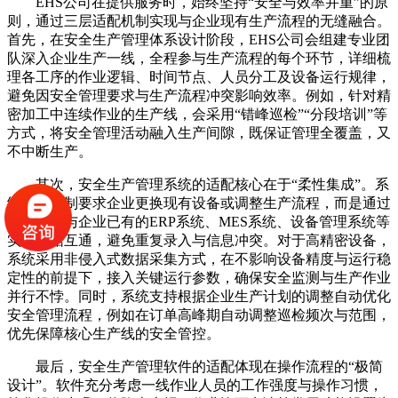
EHS公司在提供服务时，始终坚持“安全与效率并重”的原
则，通过三层适配机制实现与企业现有生产流程的无缝融合。
首先，在安全生产管理体系设计阶段，EHS公司会组建专业团
队深入企业生产一线，全程参与生产流程的每个环节，详细梳
理各工序的作业逻辑、时间节点、人员分工及设备运行规律，
避免因安全管理要求与生产流程冲突影响效率。例如，针对精
密加工中连续作业的生产线，会采用“错峰巡检”“分段培训”等
方式，将安全管理活动融入生产间隙，既保证管理全覆盖，又
不中断生产。
其次，安全生产管理系统的适配核心在于“柔性集成”。系
统不会强制要求企业更换现有设备或调整生产流程，而是通过
开放接口与企业已有的ERP系统、MES系统、设备管理系统等
实现数据互通，避免重复录入与信息冲突。对于高精密设备，
系统采用非侵入式数据采集方式，在不影响设备精度与运行稳
定性的前提下，接入关键运行参数，确保安全监测与生产作业
并行不悖。同时，系统支持根据企业生产计划的调整自动优化
安全管理流程，例如在订单高峰期自动调整巡检频次与范围，
优先保障核心生产线的安全管控。
最后，安全生产管理软件的适配体现在操作流程的“极简
设计”。软件充分考虑一线作业人员的工作强度与操作习惯，