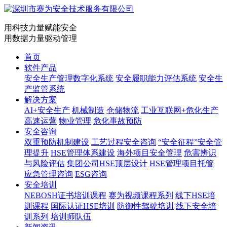
用科技力量赋能安全
用数据力量驱动管理
首页
软件产品
安全生产管理数字化系统
安全履职能力评估系统
安全生
产监管系统
解决方案
AI+安全生产
机械制造
仓储物流
工业互联网+危化生产
高速运营
物业管理
危化事故预防
安全咨询
双重预防机制建设
工艺过程安全咨询
“安全征程”安全管
理提升
HSE管理体系建设
海外项目安全管理
危害辨识
与风险评估
集团公司HSE顶层设计
HSE管理项目托管
应急管理咨询
ESG咨询
安全培训
NEBOSH证书培训课程
赛为视频课程系列
线下HSE培
训课程
国际认证HSE培训
防御性驾驶培训
线下安全培
训系列
培训师队伍