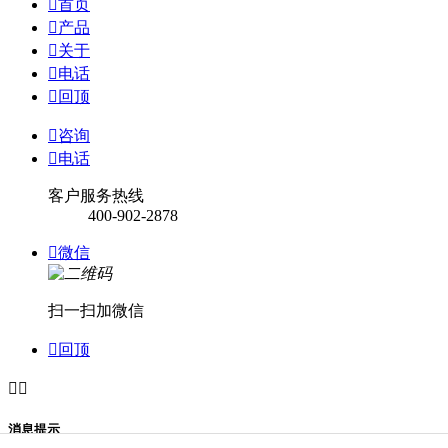

首页

产品

关于

电话

回顶

咨询

电话
客户服务热线
400-902-2878

微信
扫一扫加微信

回顶


消息提示