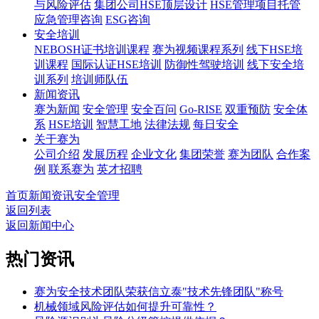
与风险评估
集团公司HSE顶层设计
HSE管理项目托管
应急管理咨询
ESG咨询
安全培训
NEBOSH证书培训课程
赛为视频课程系列
线下HSE培
训课程
国际认证HSE培训
防御性驾驶培训
线下安全培
训系列
培训师队伍
新闻资讯
赛为新闻
安全管理
安全百问
Go-RISE
双重预防
安全体
系
HSE培训
智慧工地
法律法规
每日安全
关于赛为
公司介绍
发展历程
企业文化
集团荣誉
赛为团队
合作案
例
联系赛为
英才招聘
首页
新闻资讯
安全管理
返回列表
返回新闻中心
热门资讯
赛为安全技术团队荣获信立泰"技术先锋团队"称号
机械领域风险评估如何提升可靠性？