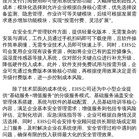
按月支付订阅费用即可使用系统全部功能，大幅降低初始投入
成本；模块化选择则允许企业根据自身核心需求，优先选择设
备监测、隐患管理、作业许可等关键模块，后续可根据发展需
求逐步增加功能模块，实现“按需付费、灵活扩展”。
在安全生产管理软件方面，提供轻量化版本，无需复杂的
安装与调试，工作人员通过手机扫码即可下载使用，且软件操
作简单易懂，无需专业技术人员即可快速上手。同时，EHS公
司会复用企业现有设备资源，例如将企业已有的监控摄像头、
温湿度传感器等接入系统，仅对部分关键点位进行补充升级，
降低硬件投入成本。此外，软件支持免费试用与按需升级，企
业可先通过免费版本体验核心功能，再根据使用效果决定是否
升级付费版本，进一步控制成本风险。
除了技术层面的成本优化，EHS公司还为中小型企业提
供“基础服务+增值服务”的分级服务模式。基础服务涵盖安全
管理体系搭建、系统与软件的基础配置、人员基础培训等核心
内容，满足企业基本安全管理需求；增值服务则包括专项风险
评估、定制化培训、应急演练指导等，企业可根据自身情况灵
活选择。同时，EHS公司会安排专业顾问提供长期驻场或定期
上门服务，及时解决企业在系统使用、安全管理过程中遇到的
问题，确保有限的投入获得最大化的安全管理效果。