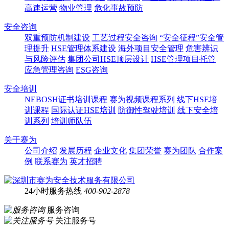
高速运营
物业管理
危化事故预防
安全咨询
双重预防机制建设
工艺过程安全咨询
“安全征程”安全管
理提升
HSE管理体系建设
海外项目安全管理
危害辨识
与风险评估
集团公司HSE顶层设计
HSE管理项目托管
应急管理咨询
ESG咨询
安全培训
NEBOSH证书培训课程
赛为视频课程系列
线下HSE培
训课程
国际认证HSE培训
防御性驾驶培训
线下安全培
训系列
培训师队伍
关于赛为
公司介绍
发展历程
企业文化
集团荣誉
赛为团队
合作案
例
联系赛为
英才招聘
24小时服务热线
400-902-2878
服务咨询
关注服务号