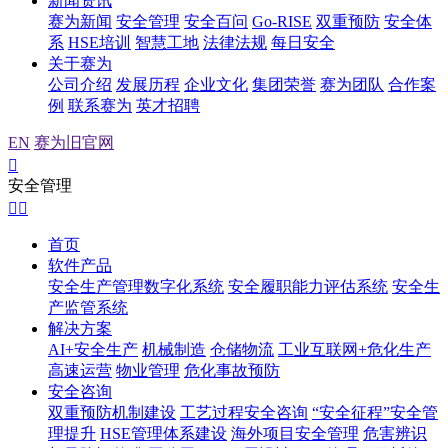
新闻资讯
赛为新闻
安全管理
安全百问
Go-RISE
双重预防
安全体
系
HSE培训
智慧工地
法律法规
每日安全
关于赛为
公司介绍
发展历程
企业文化
集团荣誉
赛为团队
合作案
例
联系赛为
英才招聘
EN
赛为旧官网

安全管理


首页
软件产品
安全生产管理数字化系统
安全履职能力评估系统
安全生
产监管系统
解决方案
AI+安全生产
机械制造
仓储物流
工业互联网+危化生产
高速运营
物业管理
危化事故预防
安全咨询
双重预防机制建设
工艺过程安全咨询
“安全征程”安全管
理提升
HSE管理体系建设
海外项目安全管理
危害辨识