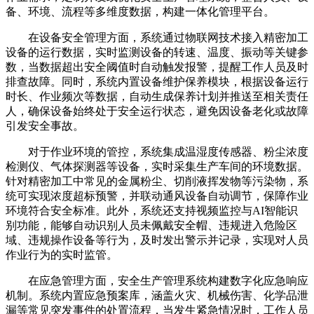
备、环境、流程等多维度数据，构建一体化管理平台。
在设备安全管理方面，系统通过物联网技术接入精密加工
设备的运行数据，实时监测设备的转速、温度、振动等关键参
数，当数据超出安全阈值时自动触发报警，提醒工作人员及时
排查故障。同时，系统内置设备维护保养模块，根据设备运行
时长、作业频次等数据，自动生成保养计划并推送至相关责任
人，确保设备始终处于安全运行状态，避免因设备老化或故障
引发安全事故。
对于作业环境的管控，系统集成温湿度传感器、粉尘浓度
检测仪、气体探测器等设备，实时采集生产车间的环境数据。
针对精密加工中常见的金属粉尘、切削液挥发物等污染物，系
统可实现浓度超标预警，并联动通风设备自动调节，保障作业
环境符合安全标准。此外，系统还支持视频监控与AI智能识
别功能，能够自动识别人员未佩戴安全帽、违规进入危险区
域、违规操作设备等行为，及时发出警示并记录，实现对人员
作业行为的实时监管。
在应急管理方面，安全生产管理系统构建数字化应急响应
机制。系统内置应急预案库，涵盖火灾、机械伤害、化学品泄
漏等常见突发事件的处置流程，当发生紧急情况时，工作人员