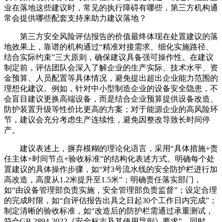
业在落地这些建议时，常见的执行障碍有哪些，第三方机构通
常会提供哪些配套支持来助力建议落地？
第三方安全风险评估报告的价值最终体现在处置建议的落
地效果上，靠谱的机构通过“精准对接需求、细化实施路径、
结合实际约束”三大原则，确保建议具备强可操作性。在建议
制定前，评估团队会深入了解企业的生产实际、技术水平、资
金预算、人员配置等具体情况，避免提出超出企业能力范围的
理想化建议。例如，针对中小型制造企业的设备安全隐患，不
会盲目建议更换高端设备，而是结合企业预算提供设备改造、
防护装置升级等性价比更高的方案；对于能源企业的高风险环
节，建议会充分考虑生产连续性，避免因整改导致长时间停
产。
建议表述上，摒弃模糊的理论化语言，采用“具体措施+责
任主体+时间节点+验收标准”的结构化表述方式。明确每个处
置建议的具体操作步骤，如“对3号流水线的安全防护栏进行加
高改造，高度从1.2米提升至1.5米”；明确责任落实部门，
如“由设备管理部负责实施，安全管理部负责监督”；设定合理
的完成时限，如“自评估报告出具之日起30个工作日内完成”；
制定清晰的验收标准，如“改造后的防护栏需通过承重测试，
符合GB 2894-2022《安全标志及其使用导则》要求”。同时，