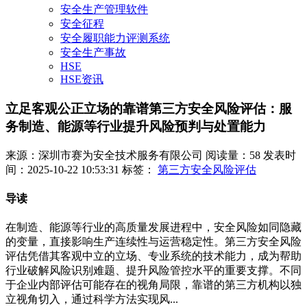
安全生产管理软件
安全征程
安全履职能力评测系统
安全生产事故
HSE
HSE资讯
立足客观公正立场的靠谱第三方安全风险评估：服
务制造、能源等行业提升风险预判与处置能力
来源：深圳市赛为安全技术服务有限公司
阅读量：58
发表时
间：2025-10-22 10:53:31
标签：
第三方安全风险评估
导读
在制造、能源等行业的高质量发展进程中，安全风险如同隐藏
的变量，直接影响生产连续性与运营稳定性。第三方安全风险
评估凭借其客观中立的立场、专业系统的技术能力，成为帮助
行业破解风险识别难题、提升风险管控水平的重要支撑。不同
于企业内部评估可能存在的视角局限，靠谱的第三方机构以独
立视角切入，通过科学方法实现风...