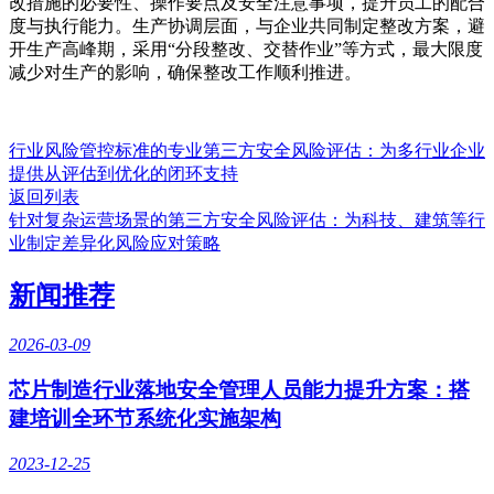
改措施的必要性、操作要点及安全注意事项，提升员工的配合
度与执行能力。生产协调层面，与企业共同制定整改方案，避
开生产高峰期，采用“分段整改、交替作业”等方式，最大限度
减少对生产的影响，确保整改工作顺利推进。
行业风险管控标准的专业第三方安全风险评估：为多行业企业
提供从评估到优化的闭环支持
返回列表
针对复杂运营场景的第三方安全风险评估：为科技、建筑等行
业制定差异化风险应对策略
新闻推荐
2026-03-09
芯片制造行业落地安全管理人员能力提升方案：搭
建培训全环节系统化实施架构
2023-12-25