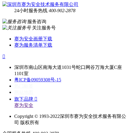
24小时服务热线
400-902-2878
服务咨询
关注服务号
赛为安全画册下载
赛为服务清单下载

深圳市南山区南海大道1031号蛇口网谷万海大厦C座
1101室
粤ICP备09059308号-15
热门标签
网站地图
旗下品牌

赛为安全
Copyright © 1993-2022深圳市赛为安全技术服务有限公
司 版权所有