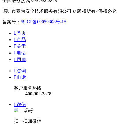
全国服务热线
400-902-2878
深圳市赛为安全技术服务有限公司 © 版权所有· 侵权必究
备案号：
粤ICP备09059308号-15

首页

产品

关于

电话

回顶

咨询

电话
客户服务热线
400-902-2878

微信
扫一扫加微信