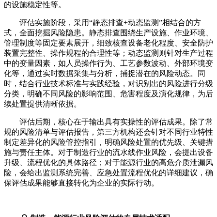
的设施稳定性等。
评估实施阶段，采用“静态排查+动态监测”相结合的方
式，全面挖掘风险隐患。静态排查围绕生产设施、作业环境、
管理制度等固定要素展开，细致核查设备老化程度、安全防护
装置完整性、操作规程的合理性等；动态监测则针对生产过程
中的变量因素，如人员操作行为、工艺参数波动、外部环境变
化等，通过实时数据采集与分析，捕捉潜在的风险动态。同
时，结合行业技术标准与实践经验，对识别出的风险进行分级
分类，明确不同风险的影响范围、危害程度及演化规律，为后
续处置提供清晰依据。
评估后期，核心在于输出具有实操性的评估成果。除了常
规的风险清单与评估报告，第三方机构还会针对不同行业特性
制定差异化的风险管控指引，明确风险处置的优先级、关键措
施与责任主体。对于制造行业的流水线作业风险，会提出设备
升级、流程优化的具体路径；对于能源行业的高危介质泄漏风
险，会给出监测系统完善、应急处置流程优化的详细建议，确
保评估成果能够直接转化为企业的实际行动。