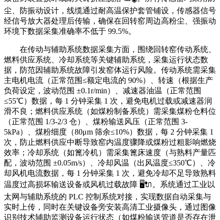
尘、防振动设计，线缆通过耐高温保护套管铺设，传感器信号
经信号放大器处理后传输，确保在回转窑周边高粉尘、强振动
环境下数据采集准确率不低于 99.5%。
在传动与辅助系统数据采集方面，围绕回转窑传动系统、
燃料供应系统、冷却系统等关键辅助系统，采集运行状态数
据，防范因辅助系统故障引发窑体运行风险。传动系统需采集
主电机电流（正常范围≤额定电流的 90%）、转速（根据生产
负荷设定，波动范围 ±0.1r/min）、减速器油温（正常范围
≤55℃）数据，每 1 分钟采集 1 次，避免电机过载或减速器润
滑不良；燃料供应系统（如煤粉制备系统）需采集煤粉仓料位
（正常范围 1/3-2/3 仓）、煤粉输送风压（正常范围 3-
5kPa）、煤粉细度（80μm 筛余≤10%）数据，每 2 分钟采集 1
次，防止燃料供应中断导致窑内温度骤降或煤粉过粗影响燃烧
效率；冷却系统（如篦冷机）需采集篦床速度（与熟料产量匹
配，波动范围 ±0.05m/s）、冷却风温（出风温度≤350℃）、冷
却风机电流数据，每 1 分钟采集 1 次，避免冷却不足导致熟料
温度过高损坏输送设备或风机过载故障 🖥️🔌。系统通过工业以
太网与辅助系统的 PLC 控制系统对接，实现数据自动采集与
实时上传，同时在关键设备旁安装高清工业摄像头，通过图像
识别技术辅助监测设备运行状态（如煤粉输送管道是否存在泄