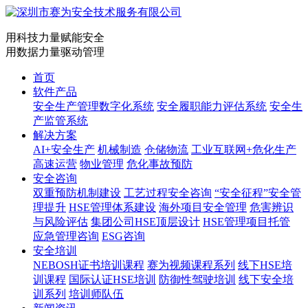
用科技力量赋能安全
用数据力量驱动管理
首页
软件产品
安全生产管理数字化系统
安全履职能力评估系统
安全生
产监管系统
解决方案
AI+安全生产
机械制造
仓储物流
工业互联网+危化生产
高速运营
物业管理
危化事故预防
安全咨询
双重预防机制建设
工艺过程安全咨询
“安全征程”安全管
理提升
HSE管理体系建设
海外项目安全管理
危害辨识
与风险评估
集团公司HSE顶层设计
HSE管理项目托管
应急管理咨询
ESG咨询
安全培训
NEBOSH证书培训课程
赛为视频课程系列
线下HSE培
训课程
国际认证HSE培训
防御性驾驶培训
线下安全培
训系列
培训师队伍