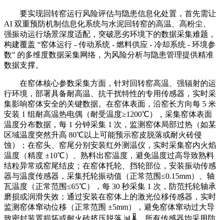
要实现回转窑运行风险评估与隐患信息化处置，首先需让
AI 双重预防机制信息化系统与水泥回转窑的高温、高粉尘、
强振动运行场景深度适配，突破恶劣环境下的数据采集难题，
构建覆盖 “窑体运行 - 传动系统 - 燃料供应 - 冷却系统 - 环境参
数” 的多维度数据采集网络，为风险分析与隐患管理提供精准
数据支撑。
在窑体核心参数采集方面，针对回转窑高温、强辐射的运
行环境，部署具备耐高温、抗干扰特性的专用传感器，实时采
集影响窑体安全的关键数据。在窑体表面，沿窑长方向每 5 米
安装 1 组耐高温热电偶（耐受温度≥1200℃），采集窑体表面
温度分布数据，每 1 分钟采集 1 次，监测窑体局部过热（如某
区域温度突然升高 80℃以上可能预示窑皮脱落或耐火砖侵
蚀）；在窑头、窑尾分别安装红外测温仪，实时采集窑内火焰
温度（精度 ±10℃）、熟料出窑温度，避免温度过高导致熟料
结粒异常或窑尾结皮；在窑体托轮、挡轮部位，安装振动传感
器与温度传感器，采集托轮振动值（正常范围≤0.15mm）、轴
瓦温度（正常范围≤65℃），每 30 秒采集 1 次，防范托轮轴承
磨损或润滑失效；通过安装在窑体上的激光位移传感器，实时
监测窑体窜动位移（正常范围 ±5mm），避免窑体窜动过大导
致密封装置损坏或耐火砖挤压脱落 📊🌡️。所有传感器均采用防