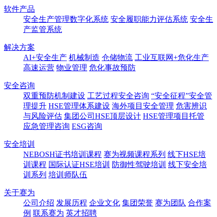
软件产品
安全生产管理数字化系统
安全履职能力评估系统
安全生
产监管系统
解决方案
AI+安全生产
机械制造
仓储物流
工业互联网+危化生产
高速运营
物业管理
危化事故预防
安全咨询
双重预防机制建设
工艺过程安全咨询
“安全征程”安全管
理提升
HSE管理体系建设
海外项目安全管理
危害辨识
与风险评估
集团公司HSE顶层设计
HSE管理项目托管
应急管理咨询
ESG咨询
安全培训
NEBOSH证书培训课程
赛为视频课程系列
线下HSE培
训课程
国际认证HSE培训
防御性驾驶培训
线下安全培
训系列
培训师队伍
关于赛为
公司介绍
发展历程
企业文化
集团荣誉
赛为团队
合作案
例
联系赛为
英才招聘