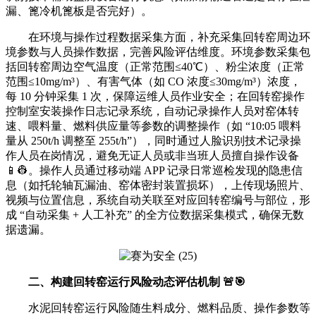
漏、篦冷机篦板是否完好）。
在环境与操作过程数据采集方面，补充采集回转窑周边环
境参数与人员操作数据，完善风险评估维度。环境参数采集包
括回转窑周边空气温度（正常范围≤40℃）、粉尘浓度（正常
范围≤10mg/m³）、有害气体（如 CO 浓度≤30mg/m³）浓度，
每 10 分钟采集 1 次，保障运维人员作业安全；在回转窑操作
控制室安装操作日志记录系统，自动记录操作人员对窑体转
速、喂料量、燃料供应量等参数的调整操作（如 “10:05 喂料
量从 250t/h 调整至 255t/h”），同时通过人脸识别技术记录操
作人员在岗情况，避免无证人员或非当班人员擅自操作设备
📱👷。操作人员通过移动端 APP 记录日常巡检发现的隐患信
息（如托轮轴瓦漏油、窑体密封装置损坏），上传现场照片、
视频与位置信息，系统自动关联至对应回转窑编号与部位，形
成 “自动采集 + 人工补充” 的全方位数据采集模式，确保无数
据遗漏。
二、构建回转窑运行风险动态评估机制 🚨🎯
水泥回转窑运行风险随生料成分、燃料品质、操作参数等