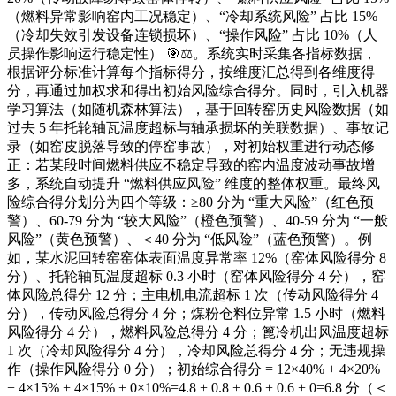
（燃料异常影响窑内工况稳定）、“冷却系统风险” 占比 15%
（冷却失效引发设备连锁损坏）、“操作风险” 占比 10%（人
员操作影响运行稳定性） 🎯⚖️。系统实时采集各指标数据，
根据评分标准计算每个指标得分，按维度汇总得到各维度得
分，再通过加权求和得出初始风险综合得分。同时，引入机器
学习算法（如随机森林算法），基于回转窑历史风险数据（如
过去 5 年托轮轴瓦温度超标与轴承损坏的关联数据）、事故记
录（如窑皮脱落导致的停窑事故），对初始权重进行动态修
正：若某段时间燃料供应不稳定导致的窑内温度波动事故增
多，系统自动提升 “燃料供应风险” 维度的整体权重。最终风
险综合得分划分为四个等级：≥80 分为 “重大风险”（红色预
警）、60-79 分为 “较大风险”（橙色预警）、40-59 分为 “一般
风险”（黄色预警）、＜40 分为 “低风险”（蓝色预警）。例
如，某水泥回转窑窑体表面温度异常率 12%（窑体风险得分 8
分）、托轮轴瓦温度超标 0.3 小时（窑体风险得分 4 分），窑
体风险总得分 12 分；主电机电流超标 1 次（传动风险得分 4
分），传动风险总得分 4 分；煤粉仓料位异常 1.5 小时（燃料
风险得分 4 分），燃料风险总得分 4 分；篦冷机出风温度超标
1 次（冷却风险得分 4 分），冷却风险总得分 4 分；无违规操
作（操作风险得分 0 分）；初始综合得分 = 12×40% + 4×20%
+ 4×15% + 4×15% + 0×10%=4.8 + 0.8 + 0.6 + 0.6 + 0=6.8 分（＜