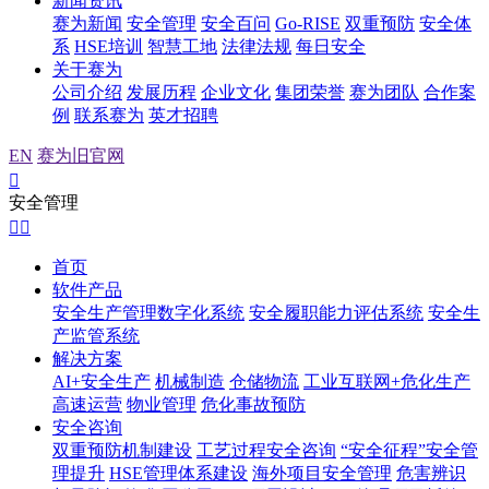
新闻资讯
赛为新闻
安全管理
安全百问
Go-RISE
双重预防
安全体
系
HSE培训
智慧工地
法律法规
每日安全
关于赛为
公司介绍
发展历程
企业文化
集团荣誉
赛为团队
合作案
例
联系赛为
英才招聘
EN
赛为旧官网

安全管理


首页
软件产品
安全生产管理数字化系统
安全履职能力评估系统
安全生
产监管系统
解决方案
AI+安全生产
机械制造
仓储物流
工业互联网+危化生产
高速运营
物业管理
危化事故预防
安全咨询
双重预防机制建设
工艺过程安全咨询
“安全征程”安全管
理提升
HSE管理体系建设
海外项目安全管理
危害辨识