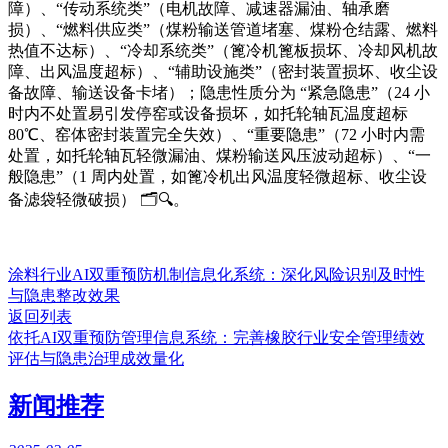
障）、“传动系统类”（电机故障、减速器漏油、轴承磨
损）、“燃料供应类”（煤粉输送管道堵塞、煤粉仓结露、燃料
热值不达标）、“冷却系统类”（篦冷机篦板损坏、冷却风机故
障、出风温度超标）、“辅助设施类”（密封装置损坏、收尘设
备故障、输送设备卡堵）；隐患性质分为 “紧急隐患”（24 小
时内不处置易引发停窑或设备损坏，如托轮轴瓦温度超标
80℃、窑体密封装置完全失效）、“重要隐患”（72 小时内需
处置，如托轮轴瓦轻微漏油、煤粉输送风压波动超标）、“一
般隐患”（1 周内处置，如篦冷机出风温度轻微超标、收尘设
备滤袋轻微破损） 🗂️🔍。
涂料行业AI双重预防机制信息化系统：深化风险识别及时性
与隐患整改效果
返回列表
依托AI双重预防管理信息系统：完善橡胶行业安全管理绩效
评估与隐患治理成效量化
新闻推荐