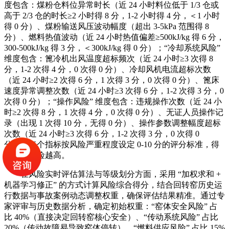
度包含：煤粉仓料位异常时长（近 24 小时料位低于 1/3 仓或
高于 2/3 仓的时长≥2 小时得 8 分，1-2 小时得 4 分，＜1 小时
得 0 分）、煤粉输送风压波动幅度（超出 3-5kPa 范围得 8
分）、燃料热值波动（近 24 小时热值偏差≥500kJ/kg 得 6 分，
300-500kJ/kg 得 3 分，＜300kJ/kg 得 0 分）；“冷却系统风险”
维度包含：篦冷机出风温度超标频次（近 24 小时≥3 次得 8
分，1-2 次得 4 分，0 次得 0 分）、冷却风机电流超标次数
（近 24 小时≥2 次得 6 分，1 次得 3 分，0 次得 0 分）、篦床
速度异常调整次数（近 24 小时≥3 次得 6 分，1-2 次得 3 分，0
次得 0 分）；“操作风险” 维度包含：违规操作次数（近 24 小
时≥2 次得 8 分，1 次得 4 分，0 次得 0 分）、无证人员操作记
录（出现 1 次得 10 分，无得 0 分）、操作参数调整幅度超标
次数（近 24 小时≥3 次得 6 分，1-2 次得 3 分，0 次得 0
分）。每个指标按风险严重程度设定 0-10 分的评分标准，得
分越高风险越高。
在风险实时评估算法与等级划分方面，采用 “加权求和 +
机器学习修正” 的方式计算风险综合得分，结合回转窑历史运
行数据与事故案例动态调整权重，确保评估结果精准。通过专
家评审与历史数据分析，确定初始权重：“窑体安全风险” 占
比 40%（直接决定回转窑核心安全）、“传动系统风险” 占比
20%（传动故障易导致窑体停转）、“燃料供应风险” 占比 15%