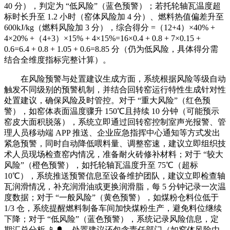
40 分），判定为 “低风险”（蓝色预警）；若托轮轴瓦温度超
标时长升至 1.2 小时（窑体风险加 4 分）、燃料热值偏差升至
600kJ/kg（燃料风险加 3 分），综合得分 =（12+4）×40% +
4×20% +（4+3）×15% + 4×15%=16×0.4 + 0.8 + 7×0.15 +
0.6=6.4 + 0.8 + 1.05 + 0.6=8.85 分（仍为低风险，具体得分需
结合全维度指标完整计算）。
在风险预警与处置建议生成方面，系统根据风险等级自动
触发不同级别的预警机制，并结合回转窑运行特性生成针对性
处置建议，确保风险及时管控。对于 “重大风险”（红色预
警），如窑体表面温度骤升 150℃且持续 10 分钟（可能预示
窑皮大面积脱落），系统立即通过回转窑控制室声光报警、管
理人员移动端 APP 推送、企业应急指挥中心通知等方式发出
紧急预警，同时自动降低喂料量、调整窑速，建议立即组织技
术人员现场检查窑内情况，准备耐火砖修补材料；对于 “较大
风险”（橙色预警），如托轮轴瓦温度升至 75℃（超标
10℃），系统推送预警信息至设备维护团队，建议立即检查轴
瓦润滑情况，补充润滑油或更换润滑脂，每 5 分钟记录一次温
度数据；对于 “一般风险”（黄色预警），如煤粉仓料位低于
1/3 仓，系统提醒燃料制备车间加快煤粉生产，避免料位继续
下降；对于 “低风险”（蓝色预警），系统记录风险信息，定
期汇总分析 📱🔔。处置建议还包含责任部门（如窑体风险由