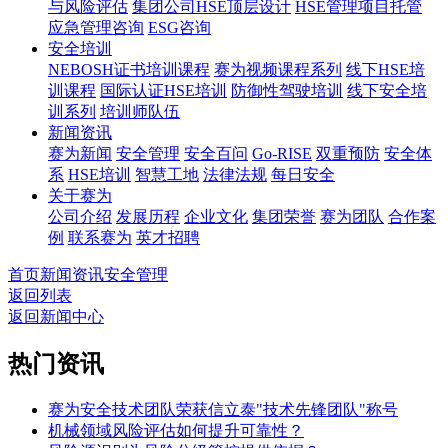
与风险评估
集团公司HSE顶层设计
HSE管理项目托管
应急管理咨询
ESG咨询
安全培训
NEBOSH证书培训课程
赛为视频课程系列
线下HSE培
训课程
国际认证HSE培训
防御性驾驶培训
线下安全培
训系列
培训师队伍
新闻资讯
赛为新闻
安全管理
安全百问
Go-RISE
双重预防
安全体
系
HSE培训
智慧工地
法律法规
每日安全
关于赛为
公司介绍
发展历程
企业文化
集团荣誉
赛为团队
合作案
例
联系赛为
英才招聘
首页
新闻资讯
安全管理
返回列表
返回新闻中心
热门资讯
赛为安全技术团队荣获信立泰"技术先锋团队"称号
机械领域风险评估如何提升可靠性？