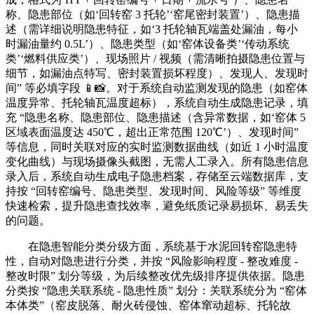
称、隐患部位（如‘回转窑 3 托轮’‘窑尾密封装置’）、隐患描
述（需详细说明隐患特征，如‘3 托轮轴瓦端盖处漏油，每小
时漏油量约 0.5L’）、隐患类型（如‘窑体设备类’‘传动系统
类’‘燃料供应类’）、现场照片 / 视频（需清晰拍摄隐患位置与
细节，如漏油点特写、密封装置损坏程度）、发现人、发现时
间” 等必填字段 📱📸。对于系统自动监测发现的隐患（如窑体
温度异常、托轮轴瓦温度超标），系统自动生成隐患记录，填
充 “隐患名称、隐患部位、隐患描述（含异常数据，如‘窑体 5
区域表面温度达 450℃，超出正常范围 120℃’）、发现时间”
等信息，同时关联对应的实时监测数据曲线（如近 1 小时温度
变化曲线）与现场摄像头截图，无需人工录入。所有隐患信息
录入后，系统自动生成电子隐患档案，存储至云端数据库，支
持按 “回转窑编号、隐患类型、发现时间、风险等级” 等维度
快速检索，提升隐患查找效率，避免纸质记录易损坏、易丢失
的问题。
在隐患智能分类分级方面，系统基于水泥回转窑隐患特
性，自动对隐患进行分类，并按 “风险影响程度 - 整改难度 -
整改时限” 划分等级，为后续整改优先级排序提供依据。隐患
分类按 “隐患关联系统 - 隐患性质” 划分：关联系统分为 “窑体
本体类”（窑皮脱落、耐火砖侵蚀、窑体窜动超标、托轮故