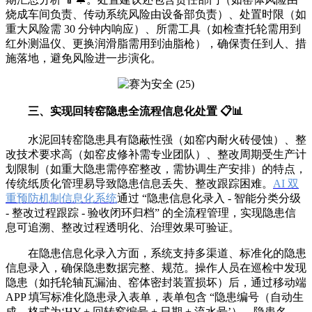
烧成车间负责、传动系统风险由设备部负责）、处置时限（如
重大风险需 30 分钟内响应）、所需工具（如检查托轮需用到
红外测温仪、更换润滑脂需用到油脂枪），确保责任到人、措
施落地，避免风险进一步演化。
三、实现回转窑隐患全流程信息化处置 📋📊
水泥回转窑隐患具有隐蔽性强（如窑内耐火砖侵蚀）、整
改技术要求高（如窑皮修补需专业团队）、整改周期受生产计
划限制（如重大隐患需停窑整改，需协调生产安排）的特点，
传统纸质化管理易导致隐患信息丢失、整改跟踪困难。
AI 双
重预防机制信息化系统
通过 “隐患信息化录入 - 智能分类分级
- 整改过程跟踪 - 验收闭环归档” 的全流程管理，实现隐患信
息可追溯、整改过程透明化、治理效果可验证。
在隐患信息化录入方面，系统支持多渠道、标准化的隐患
信息录入，确保隐患数据完整、规范。操作人员在巡检中发现
隐患（如托轮轴瓦漏油、窑体密封装置损坏）后，通过移动端
APP 填写标准化隐患录入表单，表单包含 “隐患编号（自动生
成，格式为‘HY + 回转窑编号 + 日期 + 流水号’）、隐患名