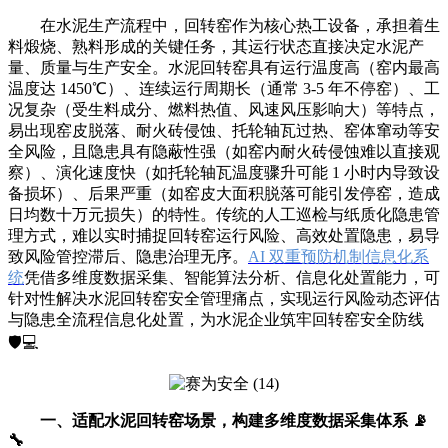
在水泥生产流程中，回转窑作为核心热工设备，承担着生
料煅烧、熟料形成的关键任务，其运行状态直接决定水泥产
量、质量与生产安全。水泥回转窑具有运行温度高（窑内最高
温度达 1450℃）、连续运行周期长（通常 3-5 年不停窑）、工
况复杂（受生料成分、燃料热值、风速风压影响大）等特点，
易出现窑皮脱落、耐火砖侵蚀、托轮轴瓦过热、窑体窜动等安
全风险，且隐患具有隐蔽性强（如窑内耐火砖侵蚀难以直接观
察）、演化速度快（如托轮轴瓦温度骤升可能 1 小时内导致设
备损坏）、后果严重（如窑皮大面积脱落可能引发停窑，造成
日均数十万元损失）的特性。传统的人工巡检与纸质化隐患管
理方式，难以实时捕捉回转窑运行风险、高效处置隐患，易导
致风险管控滞后、隐患治理无序。
AI 双重预防机制信息化系
统
凭借多维度数据采集、智能算法分析、信息化处置能力，可
针对性解决水泥回转窑安全管理痛点，实现运行风险动态评估
与隐患全流程信息化处置，为水泥企业筑牢回转窑安全防线
🛡️💻
一、适配水泥回转窑场景，构建多维度数据采集体系 📡
🔧