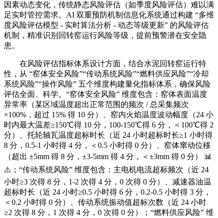
因素动态变化，传统静态风险评估（如季度风险评估）难以满
足实时管控需求。AI 双重预防机制信息化系统通过构建 “多维
度风险评估模型 - 实时算法分析 - 动态等级更新” 的风险评估
机制，精准识别回转窑运行风险等级，提前预警潜在安全隐
患。
在风险评估指标体系设计方面，结合水泥回转窑运行特
性，从 “窑体安全风险”“传动系统风险”“燃料供应风险”“冷却
系统风险”“操作风险” 五个维度构建量化指标体系，确保风险
评估全面、科学。“窑体安全风险” 维度包含：窑体表面温度
异常率（某区域温度超出正常范围的频次 / 总采集频次
×100%，超过 15% 得 10 分）、窑内火焰温度波动幅度（24 小
时内最大温差≥150℃得 10 分，100-150℃得 6 分，＜100℃得 2
分）、托轮轴瓦温度超标时长（近 24 小时超标时长≥1 小时得
8 分，0.5-1 小时得 4 分，＜0.5 小时得 0 分）、窑体窜动位移
（超出 ±5mm 得 8 分，±3-5mm 得 4 分，＜±3mm 得 0 分） 📊
⚠️；“传动系统风险” 维度包含：主电机电流超标频次（近 24
小时≥3 次得 8 分，1-2 次得 4 分，0 次得 0 分）、减速器油温
超标时长（近 24 小时≥0.5 小时得 6 分，0.2-0.5 小时得 3 分，
＜0.2 小时得 0 分）、传动系统振动值超标次数（近 24 小时
≥2 次得 8 分，1 次得 4 分，0 次得 0 分）；“燃料供应风险” 维