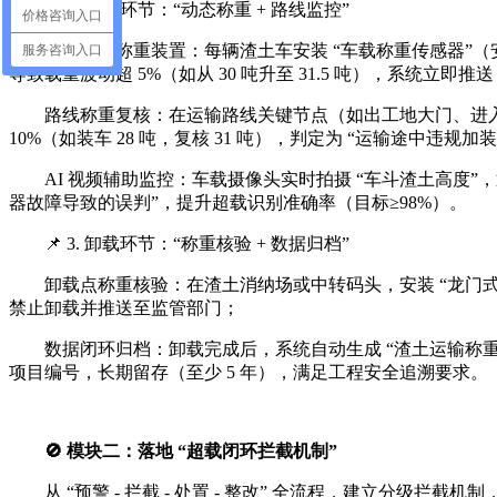
📌 2. 运输环节：“动态称重 + 路线监控”
价格咨询入口
车载动态称重装置：每辆渣土车安装 “车载称重传感器”（
服务咨询入口
导致载重波动超 5%（如从 30 吨升至 31.5 吨），系统立即
路线称重复核：在运输路线关键节点（如出工地大门、进入城
10%（如装车 28 吨，复核 31 吨），判定为 “运输途中违规
AI 视频辅助监控：车载摄像头实时拍摄 “车斗渣土高度”，
器故障导致的误判”，提升超载识别准确率（目标≥98%）。
📌 3. 卸载环节：“称重核验 + 数据归档”
卸载点称重核验：在渣土消纳场或中转码头，安装 “龙门式
禁止卸载并推送至监管部门；
数据闭环归档：卸载完成后，系统自动生成 “渣土运输称重
项目编号，长期留存（至少 5 年），满足工程安全追溯要求。
🚫 模块二：落地 “超载闭环拦截机制”
从 “预警 - 拦截 - 处置 - 整改” 全流程，建立分级