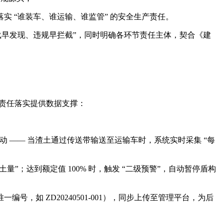
落实 “谁装车、谁运输、谁监管” 的安全生产责任。
“超载早发现、违规早拦截”，同时明确各环节责任主体，契合《建
，为责任落实提供数据支撑：
动 —— 当渣土通过传送带输送至运输车时，系统实时采集 “每
量”；达到额定值 100% 时，触发 “二级预警”，自动暂停盾构
号，如 ZD20240501-001），同步上传至管理平台，为后