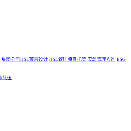
估
集团公司HSE顶层设计
HSE管理项目托管
应急管理咨询
ESG
师队伍