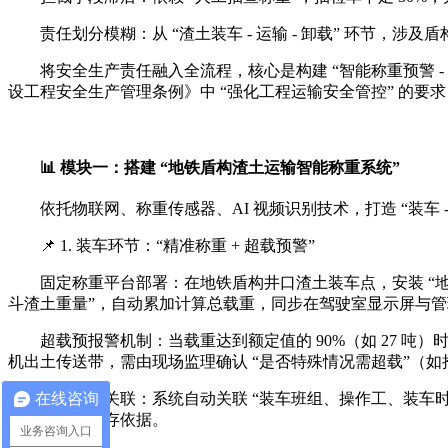
责任划分模糊：从 “渣土装车 - 运输 - 卸载” 环节
将安全生产责任融入全流程，核心是构建 “智能称重预警 -
设工程安全生产管理条例》中 “强化工程运输安全管控” 的要
📊 模块一：搭建 “地铁盾构渣土运输智能称重系统”
依托物联网、称重传感器、AI 视频识别技术，打造 “装车
📌 1. 装车环节：“精准称重 + 超载预警”
固定称重平台部署：在地铁盾构井口渣土装车点，安装 “地磅
斗渣土重量”，自动累加计算总载重，同步在驾驶室显示屏与管理后台显示
超载预报警机制：当载重达到额定值的 90%（如 27 吨）
机出土传送带，需由现场监理确认 “是否特殊情况需超载”（
在线咨询
装车数据关联：系统自动关联 “装车班组、操作工、装车时间、
续责任追溯留存依据。
业务咨询入口