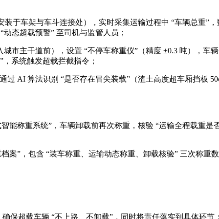
安装于车架与车斗连接处），实时采集运输过程中 “车辆总重”，数
推送 “动态超载预警” 至司机与监管人员；
市主干道前），设置 “不停车称重仪”（精度 ±0.3 吨），
加装”，系统触发超载拦截指令；
通过 AI 算法识别 “是否存在冒尖装载”（渣土高度超车厢挡板 
智能称重系统”，车辆卸载前再次称重，核验 “运输全程载重是否
档案”，包含 “装车称重、运输动态称重、卸载核验” 三次称重
拦截机制，确保超载车辆 “不上路、不卸载”，同时将责任落实到具体环节