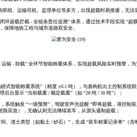
，涉及盾构班组、运输司机、监理单位等多方，出现超载时易推诿，无法
 闭环超载拦截 - 全链条责任追溯” 体系，通过技术手段实现 
求，保障地铁工程与城市道路双安全。
 - 运输 - 卸载” 全环节智能称重体系，实现超载风险实时预警
式智能称重系统”（精度 ±0.1 吨），与盾构机出土控制系统联
 “当前载重 / 额定载重”（如 “28 吨 / 30 吨”）；
时，系统触发 “一级预警”，驾驶室声光提醒 “即将超载，请控制装土
如抢险应急），无确认则无法继续装车，从源头遏制超载；
渣土类型（如黏土 / 砂石）”，生成 “装车称重记录单”（含唯一编