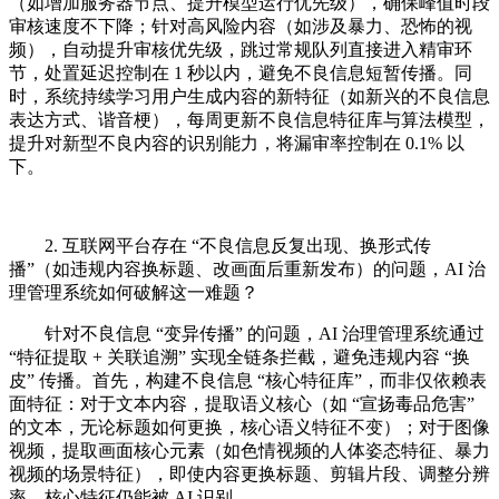
（如增加服务器节点、提升模型运行优先级），确保峰值时段
审核速度不下降；针对高风险内容（如涉及暴力、恐怖的视
频），自动提升审核优先级，跳过常规队列直接进入精审环
节，处置延迟控制在 1 秒以内，避免不良信息短暂传播。同
时，系统持续学习用户生成内容的新特征（如新兴的不良信息
表达方式、谐音梗），每周更新不良信息特征库与算法模型，
提升对新型不良内容的识别能力，将漏审率控制在 0.1% 以
下。
2. 互联网平台存在 “不良信息反复出现、换形式传
播”（如违规内容换标题、改画面后重新发布）的问题，AI 治
理管理系统如何破解这一难题？
针对不良信息 “变异传播” 的问题，AI 治理管理系统通过
“特征提取 + 关联追溯” 实现全链条拦截，避免违规内容 “换
皮” 传播。首先，构建不良信息 “核心特征库”，而非仅依赖表
面特征：对于文本内容，提取语义核心（如 “宣扬毒品危害”
的文本，无论标题如何更换，核心语义特征不变）；对于图像
视频，提取画面核心元素（如色情视频的人体姿态特征、暴力
视频的场景特征），即使内容更换标题、剪辑片段、调整分辨
率，核心特征仍能被 AI 识别。