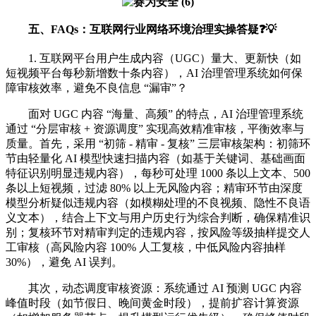
五、FAQs：互联网行业网络环境治理实操答疑❓💡
1. 互联网平台用户生成内容（UGC）量大、更新快（如
短视频平台每秒新增数十条内容），AI 治理管理系统如何保
障审核效率，避免不良信息 “漏审”？
面对 UGC 内容 “海量、高频” 的特点，AI 治理管理系统
通过 “分层审核 + 资源调度” 实现高效精准审核，平衡效率与
质量。首先，采用 “初筛 - 精审 - 复核” 三层审核架构：初筛环
节由轻量化 AI 模型快速扫描内容（如基于关键词、基础画面
特征识别明显违规内容），每秒可处理 1000 条以上文本、500
条以上短视频，过滤 80% 以上无风险内容；精审环节由深度
模型分析疑似违规内容（如模糊处理的不良视频、隐性不良语
义文本），结合上下文与用户历史行为综合判断，确保精准识
别；复核环节对精审判定的违规内容，按风险等级抽样提交人
工审核（高风险内容 100% 人工复核，中低风险内容抽样
30%），避免 AI 误判。
其次，动态调度审核资源：系统通过 AI 预测 UGC 内容
峰值时段（如节假日、晚间黄金时段），提前扩容计算资源