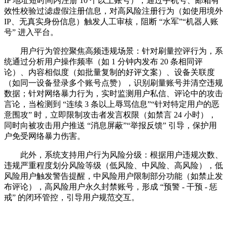
IP 地址短时间内注册 10 个以上账号），通过手机号、邮箱有
效性校验过滤虚假注册信息，对高风险注册行为（如使用境外
IP、无真实身份信息）触发人工审核，阻断 “水军”“机器人账
号” 进入平台。
用户行为管控聚焦高频违规场景：针对刷量控评行为，系
统通过分析用户操作频率（如 1 分钟内发布 20 条相同评
论）、内容相似度（如批量复制的好评文案）、设备关联度
（如同一设备登录多个账号点赞），识别刷量账号并清空违规
数据；针对网络暴力行为，实时监测用户私信、评论中的攻击
言论，当检测到 “连续 3 条以上辱骂信息”“针对特定用户的恶
意围攻” 时，立即限制攻击者发言权限（如禁言 24 小时），
同时向被攻击用户推送 “消息屏蔽”“举报反馈” 引导，保护用
户免受网络暴力伤害。
此外，系统支持用户行为风险分级：根据用户违规次数、
违规严重程度划分风险等级（低风险、中风险、高风险），低
风险用户触发警告提醒，中风险用户限制部分功能（如禁止发
布评论），高风险用户永久封禁账号，形成 “预警 - 干预 - 惩
戒” 的闭环管控，引导用户规范交互。