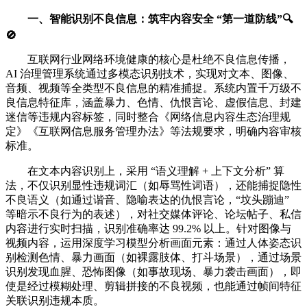
一、智能识别不良信息：筑牢内容安全 “第一道防线”🔍
🚫
互联网行业网络环境健康的核心是杜绝不良信息传播，
AI 治理管理系统通过多模态识别技术，实现对文本、图像、
音频、视频等全类型不良信息的精准捕捉。系统内置千万级不
良信息特征库，涵盖暴力、色情、仇恨言论、虚假信息、封建
迷信等违规内容标签，同时整合《网络信息内容生态治理规
定》《互联网信息服务管理办法》等法规要求，明确内容审核
标准。
在文本内容识别上，采用 “语义理解 + 上下文分析” 算
法，不仅识别显性违规词汇（如辱骂性词语），还能捕捉隐性
不良语义（如通过谐音、隐喻表达的仇恨言论，“坟头蹦迪”
等暗示不良行为的表述），对社交媒体评论、论坛帖子、私信
内容进行实时扫描，识别准确率达 99.2% 以上。针对图像与
视频内容，运用深度学习模型分析画面元素：通过人体姿态识
别检测色情、暴力画面（如裸露肢体、打斗场景），通过场景
识别发现血腥、恐怖图像（如事故现场、暴力袭击画面），即
使是经过模糊处理、剪辑拼接的不良视频，也能通过帧间特征
关联识别违规本质。