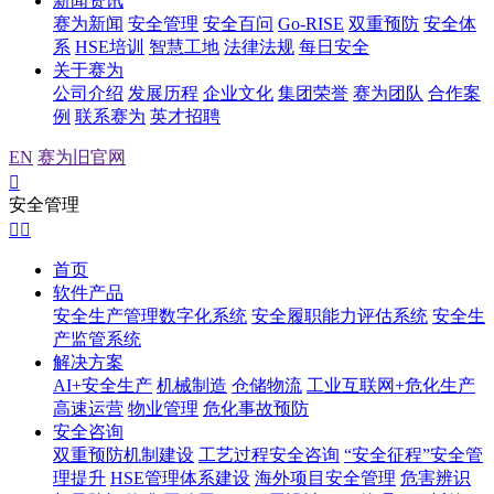
新闻资讯
赛为新闻
安全管理
安全百问
Go-RISE
双重预防
安全体
系
HSE培训
智慧工地
法律法规
每日安全
关于赛为
公司介绍
发展历程
企业文化
集团荣誉
赛为团队
合作案
例
联系赛为
英才招聘
EN
赛为旧官网

安全管理


首页
软件产品
安全生产管理数字化系统
安全履职能力评估系统
安全生
产监管系统
解决方案
AI+安全生产
机械制造
仓储物流
工业互联网+危化生产
高速运营
物业管理
危化事故预防
安全咨询
双重预防机制建设
工艺过程安全咨询
“安全征程”安全管
理提升
HSE管理体系建设
海外项目安全管理
危害辨识