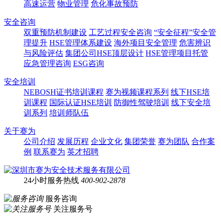
高速运营
物业管理
危化事故预防
安全咨询
双重预防机制建设
工艺过程安全咨询
“安全征程”安全管
理提升
HSE管理体系建设
海外项目安全管理
危害辨识
与风险评估
集团公司HSE顶层设计
HSE管理项目托管
应急管理咨询
ESG咨询
安全培训
NEBOSH证书培训课程
赛为视频课程系列
线下HSE培
训课程
国际认证HSE培训
防御性驾驶培训
线下安全培
训系列
培训师队伍
关于赛为
公司介绍
发展历程
企业文化
集团荣誉
赛为团队
合作案
例
联系赛为
英才招聘
24小时服务热线
400-902-2878
服务咨询
关注服务号