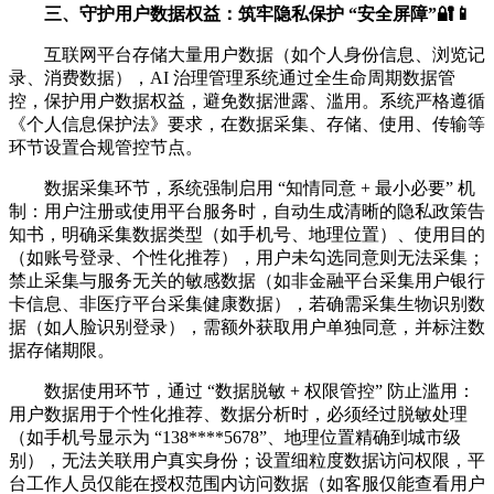
三、守护用户数据权益：筑牢隐私保护 “安全屏障”🔐📱
互联网平台存储大量用户数据（如个人身份信息、浏览记
录、消费数据），AI 治理管理系统通过全生命周期数据管
控，保护用户数据权益，避免数据泄露、滥用。系统严格遵循
《个人信息保护法》要求，在数据采集、存储、使用、传输等
环节设置合规管控节点。
数据采集环节，系统强制启用 “知情同意 + 最小必要” 机
制：用户注册或使用平台服务时，自动生成清晰的隐私政策告
知书，明确采集数据类型（如手机号、地理位置）、使用目的
（如账号登录、个性化推荐），用户未勾选同意则无法采集；
禁止采集与服务无关的敏感数据（如非金融平台采集用户银行
卡信息、非医疗平台采集健康数据），若确需采集生物识别数
据（如人脸识别登录），需额外获取用户单独同意，并标注数
据存储期限。
数据使用环节，通过 “数据脱敏 + 权限管控” 防止滥用：
用户数据用于个性化推荐、数据分析时，必须经过脱敏处理
（如手机号显示为 “138****5678”、地理位置精确到城市级
别），无法关联用户真实身份；设置细粒度数据访问权限，平
台工作人员仅能在授权范围内访问数据（如客服仅能查看用户