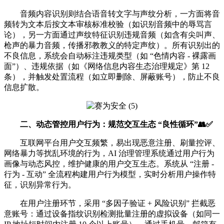
音频内容识别则结合语音转文字与声纹分析，一方面将音
频转为文本后按文本审核标准校验（如识别音频中的辱骂言
论），另一方面通过声纹特征识别违规音频（如含有尖叫声、
枪声的暴力音频，传播邪教教义的特定声纹）。所有识别出的
不良信息，系统会自动标注违规类型（如 “色情内容 - 裸露画
面”）、违规依据（如《网络信息内容生态治理规定》第 12
条），并触发处置流程（如立即删除、屏蔽账号），防止不良
信息扩散。
二、动态管控用户行为：规范交互生态 “良性循环”👥✅
互联网平台用户交互频繁，易出现恶意注册、刷量控评、
网络暴力等扰乱环境的行为，AI 治理管理系统通过用户行为
画像与动态风控，维护健康的用户交互生态。系统从 “注册 -
行为 - 互动” 全流程构建用户行为模型，实时分析用户操作特
征，识别异常行为。
在用户注册环节，采用 “多因子验证 + 风险识别” 拦截恶
意账号：通过设备指纹识别检测批量注册的虚拟设备（如同一