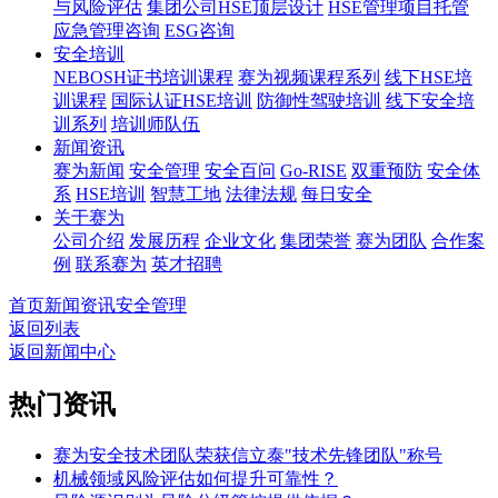
与风险评估
集团公司HSE顶层设计
HSE管理项目托管
应急管理咨询
ESG咨询
安全培训
NEBOSH证书培训课程
赛为视频课程系列
线下HSE培
训课程
国际认证HSE培训
防御性驾驶培训
线下安全培
训系列
培训师队伍
新闻资讯
赛为新闻
安全管理
安全百问
Go-RISE
双重预防
安全体
系
HSE培训
智慧工地
法律法规
每日安全
关于赛为
公司介绍
发展历程
企业文化
集团荣誉
赛为团队
合作案
例
联系赛为
英才招聘
首页
新闻资讯
安全管理
返回列表
返回新闻中心
热门资讯
赛为安全技术团队荣获信立泰"技术先锋团队"称号
机械领域风险评估如何提升可靠性？