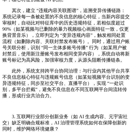
其次，建立 “违规内容关联图谱”，追溯变异传播链路：
系统记录每一条被处置的不良信息的核心特征，当新内容提交
审核时，自动比对特征库中的历史违规特征，若相似度超过
90%（如某视频与已删除的暴力视频核心画面特征一致，仅更
换背景音乐），立即判定为 “变异违规内容”，触发相同处置
流程（如删除内容、关联封禁发布账号）。同时，通过用户账
号关联分析，识别 “同一主体多账号传播” 行为（如某用户被
封禁后，使用新注册账号发布相同变异内容），系统自动将新
账号标记为高风险，加强审核力度，从源头阻断传播链条。
此外，系统支持跨平台协同治理：与行业内其他平台共享
不良信息核心特征与违规账号信息（如某短视频平台识别的变
异违规特征，同步至社交平台、直播平台），实现 “一处识
别，多平台拦截”，避免不良信息在不同互联网平台间流转传
播，形成行业共治合力。
3. 互联网行业部分创新业务（如 AI 生成内容、元宇宙社
交）缺乏明确合规标准，AI 治理管理系统如何在保障创新的
同时，维护网络环境健康？