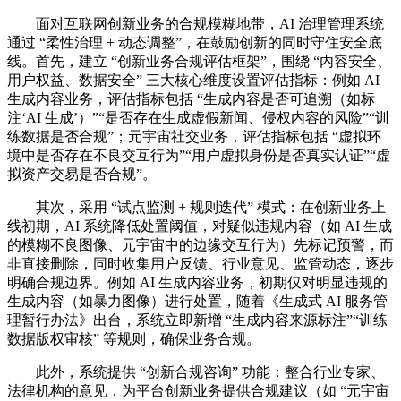
面对互联网创新业务的合规模糊地带，AI 治理管理系统
通过 “柔性治理 + 动态调整”，在鼓励创新的同时守住安全底
线。首先，建立 “创新业务合规评估框架”，围绕 “内容安全、
用户权益、数据安全” 三大核心维度设置评估指标：例如 AI
生成内容业务，评估指标包括 “生成内容是否可追溯（如标
注‘AI 生成’）”“是否存在生成虚假新闻、侵权内容的风险”“训
练数据是否合规”；元宇宙社交业务，评估指标包括 “虚拟环
境中是否存在不良交互行为”“用户虚拟身份是否真实认证”“虚
拟资产交易是否合规”。
其次，采用 “试点监测 + 规则迭代” 模式：在创新业务上
线初期，AI 系统降低处置阈值，对疑似违规内容（如 AI 生成
的模糊不良图像、元宇宙中的边缘交互行为）先标记预警，而
非直接删除，同时收集用户反馈、行业意见、监管动态，逐步
明确合规边界。例如 AI 生成内容业务，初期仅对明显违规的
生成内容（如暴力图像）进行处置，随着《生成式 AI 服务管
理暂行办法》出台，系统立即新增 “生成内容来源标注”“训练
数据版权审核” 等规则，确保业务合规。
此外，系统提供 “创新合规咨询” 功能：整合行业专家、
法律机构的意见，为平台创新业务提供合规建议（如 “元宇宙