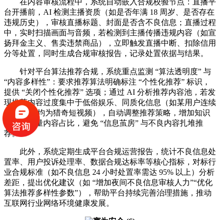
在内容审核流程中，系统自动嵌入合规校验节点：直播平
台开播前，AI 检测主播资质（如是否年满 18 周岁、是否存在
违规历史），审核直播标题、封面是否含不良信息；直播过程
中，实时扫描画面与音频，若检测到主播传播违规内容（如宣
扬拜金主义、售卖违禁商品），立即触发直播中断、扣除信用
分等处置，同时生成合规审核报告，记录处置依据与结果。
针对平台算法推荐合规，系统重点监测 “算法透明度” 与
“内容多样性”：要求推荐算法明确标注 “个性化推荐” 标识，
提供 “关闭个性化推荐” 选项；通过 AI 分析推荐内容池，若发
现推荐内容过度集中于低俗娱乐、同质化信息（如某用户连续
10 条推荐均为猎奇短视频），自动调整推荐策略，增加知识
类、正能量内容占比，避免 “信息茧房” 与不良内容扎堆推
荐。
此外，系统定期生成平台合规运营报告，统计不良信息处
置率、用户投诉处理率、数据合规达标率等核心指标，对标行
业合规标准（如不良信息 24 小时处置率需达 95% 以上）分析
差距，提出优化建议（如 “增加夜间不良信息审核人力”“优化
算法推荐多样性参数”），帮助平台持续完善治理措施，推动
互联网行业网络环境健康发展。