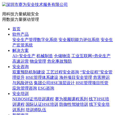
用科技力量赋能安全
用数据力量驱动管理
首页
软件产品
安全生产管理数字化系统
安全履职能力评估系统
安全生
产监管系统
解决方案
AI+安全生产
机械制造
仓储物流
工业互联网+危化生产
高速运营
物业管理
危化事故预防
安全咨询
双重预防机制建设
工艺过程安全咨询
“安全征程”安全管
理提升
HSE管理体系建设
海外项目安全管理
危害辨识
与风险评估
集团公司HSE顶层设计
HSE管理项目托管
应急管理咨询
ESG咨询
安全培训
NEBOSH证书培训课程
赛为视频课程系列
线下HSE培
训课程
国际认证HSE培训
防御性驾驶培训
线下安全培
训系列
培训师队伍