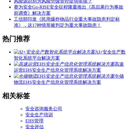
风险源识别为风险分级管控提供依据？
赛为安全Go-RISE安全征程隆重推出《高后果行为事故
前调查》解决方案
工信部印发《民用爆炸物品行业重大事故隐患判定标
准》，这17种情形被判定为重大事故隐患！
热门推荐
AI+安全生产数
智化系统平台解决方案
高速
运营EHS安全生产信息化管理系统解决方案
仓储
物流EHS安全生产信息化管理系统解决方案
相关标签
安全咨询服务公司
安全生产培训
EHS管理
安全评估