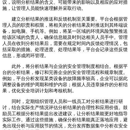
议，说明分析结果的含义、可能带来的影响以及相应的应对措
施，让管理人员能快速理解并采取行动。
建立分析结果的推送和反馈机制至关重要。平台会根据管
理人员的职责和权限，将相关的分析结果及时推送到其终端设
备，如电脑、手机等。例如，将某一区域的环境风险预警推送
给该区域的负责人，确保信息能及时到达相关人员手中。管理
人员在收到分析结果后，需要在规定时间内反馈处理情况，包
括采取的措施、处理进度、处理结果等，平台会记录这些反馈
信息，形成闭环管理。
此外，将分析结果与企业的安全管理制度相结合。根据平
台的分析结果，修订和完善企业的安全管理流程和规章制度。
例如，平台分析发现某类设备的故障频率较高，企业可以据此
调整设备的维护周期和维护内容；根据人员违章操作的分析结
果，优化安全培训计划和考核机制。
同时，定期组织管理人员和一线员工对分析结果进行研
讨，结合实际生产情况评估分析结果的合理性和应用价值。鼓
励员工根据分析结果提出改进建议，让分析结果能更好地指导
实际工作。通过这些措施，确保分析结果能真正落地应用，避
免出现分析与应用脱节的情况，充分发挥数据集中分析在安全