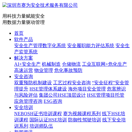
用科技力量赋能安全
用数据力量驱动管理
首页
软件产品
安全生产管理数字化系统
安全履职能力评估系统
安全生
产监管系统
解决方案
AI+安全生产
机械制造
仓储物流
工业互联网+危化生产
高速运营
物业管理
危化事故预防
安全咨询
双重预防机制建设
工艺过程安全咨询
“安全征程”安全管
理提升
HSE管理体系建设
海外项目安全管理
危害辨识
与风险评估
集团公司HSE顶层设计
HSE管理项目托管
应急管理咨询
ESG咨询
安全培训
NEBOSH证书培训课程
赛为视频课程系列
线下HSE培
训课程
国际认证HSE培训
防御性驾驶培训
线下安全培
训系列
培训师队伍