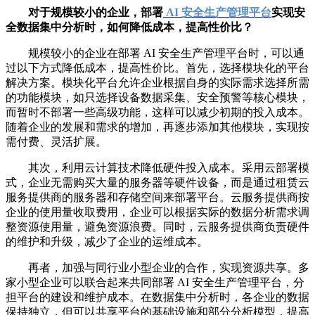
对于规模较小的企业，部署
AI 安全生产管理平台
实现安
全数据集中分析时，如何降低成本，提高性价比？
规模较小的企业在部署 AI 安全生产管理平台时，可以通
过以下方式降低成本，提高性价比。首先，选择模块化的平台
解决方案。模块化平台允许企业根据自身的实际需求选择所需
的功能模块，如只选择设备数据采集、安全预警等核心模块，
而暂时不部署一些高级功能，这样可以减少初期的投入成本。
随着企业的发展和需求的增加，再逐步添加其他模块，实现按
需付费、灵活扩展。
其次，利用云计算技术降低硬件投入成本。采用云部署模
式，企业无需购买大量的服务器等硬件设备，而是通过租赁云
服务提供商的服务器和存储空间来部署平台。云服务提供商按
企业的使用量收取费用，企业可以根据实际的数据分析需求调
整资源使用量，避免资源浪费。同时，云服务提供商负责硬件
的维护和升级，减少了企业的运维成本。
再者，加强与同行业小型企业的合作，实现资源共享。多
家小型企业可以联合起来共同部署 AI 安全生产管理平台，分
担平台的建设和维护成本。在数据集中分析时，各企业的数据
保持独立，但可以共享平台的基础设施和部分分析模型，提高