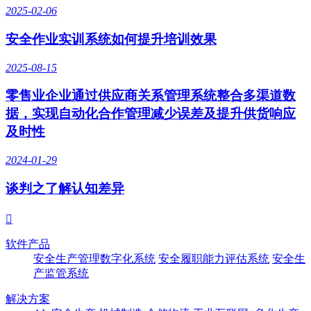
2025-02-06
安全作业实训系统如何提升培训效果
2025-08-15
零售业企业通过供应商关系管理系统整合多渠道数
据，实现自动化合作管理减少误差及提升供货响应
及时性
2024-01-29
谈判之了解认知差异

软件产品
安全生产管理数字化系统
安全履职能力评估系统
安全生
产监管系统
解决方案