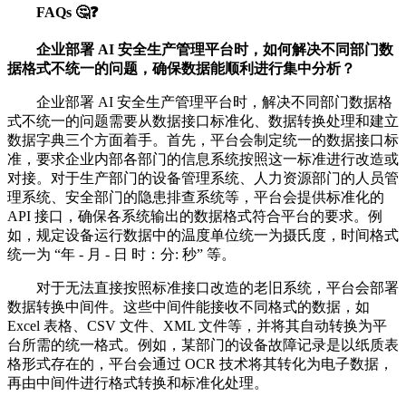
FAQs 🤔❓
企业部署 AI 安全生产管理平台时，如何解决不同部门数
据格式不统一的问题，确保数据能顺利进行集中分析？
企业部署 AI 安全生产管理平台时，解决不同部门数据格
式不统一的问题需要从数据接口标准化、数据转换处理和建立
数据字典三个方面着手。首先，平台会制定统一的数据接口标
准，要求企业内部各部门的信息系统按照这一标准进行改造或
对接。对于生产部门的设备管理系统、人力资源部门的人员管
理系统、安全部门的隐患排查系统等，平台会提供标准化的
API 接口，确保各系统输出的数据格式符合平台的要求。例
如，规定设备运行数据中的温度单位统一为摄氏度，时间格式
统一为 “年 - 月 - 日 时：分: 秒” 等。
对于无法直接按照标准接口改造的老旧系统，平台会部署
数据转换中间件。这些中间件能接收不同格式的数据，如
Excel 表格、CSV 文件、XML 文件等，并将其自动转换为平
台所需的统一格式。例如，某部门的设备故障记录是以纸质表
格形式存在的，平台会通过 OCR 技术将其转化为电子数据，
再由中间件进行格式转换和标准化处理。