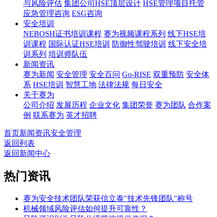
与风险评估
集团公司HSE顶层设计
HSE管理项目托管
应急管理咨询
ESG咨询
安全培训
NEBOSH证书培训课程
赛为视频课程系列
线下HSE培
训课程
国际认证HSE培训
防御性驾驶培训
线下安全培
训系列
培训师队伍
新闻资讯
赛为新闻
安全管理
安全百问
Go-RISE
双重预防
安全体
系
HSE培训
智慧工地
法律法规
每日安全
关于赛为
公司介绍
发展历程
企业文化
集团荣誉
赛为团队
合作案
例
联系赛为
英才招聘
首页
新闻资讯
安全管理
返回列表
返回新闻中心
热门资讯
赛为安全技术团队荣获信立泰"技术先锋团队"称号
机械领域风险评估如何提升可靠性？