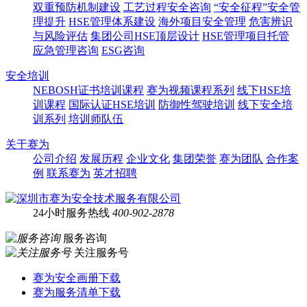
双重预防机制建设
工艺过程安全咨询
“安全征程”安全管
理提升
HSE管理体系建设
海外项目安全管理
危害辨识
与风险评估
集团公司HSE顶层设计
HSE管理项目托管
应急管理咨询
ESG咨询
安全培训
NEBOSH证书培训课程
赛为视频课程系列
线下HSE培
训课程
国际认证HSE培训
防御性驾驶培训
线下安全培
训系列
培训师队伍
关于赛为
公司介绍
发展历程
企业文化
集团荣誉
赛为团队
合作案
例
联系赛为
英才招聘
24小时服务热线
400-902-2878
服务咨询
关注服务号
赛为安全画册下载
赛为服务清单下载