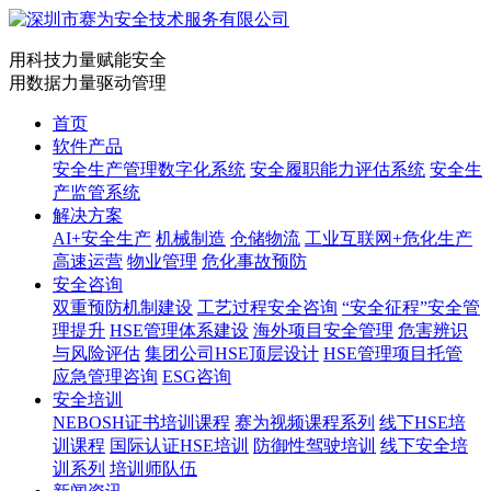
用科技力量赋能安全
用数据力量驱动管理
首页
软件产品
安全生产管理数字化系统
安全履职能力评估系统
安全生
产监管系统
解决方案
AI+安全生产
机械制造
仓储物流
工业互联网+危化生产
高速运营
物业管理
危化事故预防
安全咨询
双重预防机制建设
工艺过程安全咨询
“安全征程”安全管
理提升
HSE管理体系建设
海外项目安全管理
危害辨识
与风险评估
集团公司HSE顶层设计
HSE管理项目托管
应急管理咨询
ESG咨询
安全培训
NEBOSH证书培训课程
赛为视频课程系列
线下HSE培
训课程
国际认证HSE培训
防御性驾驶培训
线下安全培
训系列
培训师队伍