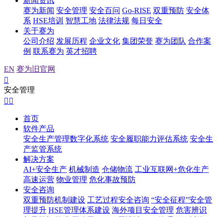
新闻资讯
赛为新闻
安全管理
安全百问
Go-RISE
双重预防
安全体
系
HSE培训
智慧工地
法律法规
每日安全
关于赛为
公司介绍
发展历程
企业文化
集团荣誉
赛为团队
合作案
例
联系赛为
英才招聘
EN
赛为旧官网

安全管理


首页
软件产品
安全生产管理数字化系统
安全履职能力评估系统
安全生
产监管系统
解决方案
AI+安全生产
机械制造
仓储物流
工业互联网+危化生产
高速运营
物业管理
危化事故预防
安全咨询
双重预防机制建设
工艺过程安全咨询
“安全征程”安全管
理提升
HSE管理体系建设
海外项目安全管理
危害辨识