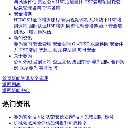
与风险评估
集团公司HSE顶层设计
HSE管理项目托管
应急管理咨询
ESG咨询
安全培训
NEBOSH证书培训课程
赛为视频课程系列
线下HSE培
训课程
国际认证HSE培训
防御性驾驶培训
线下安全培
训系列
培训师队伍
新闻资讯
赛为新闻
安全管理
安全百问
Go-RISE
双重预防
安全体
系
HSE培训
智慧工地
法律法规
每日安全
关于赛为
公司介绍
发展历程
企业文化
集团荣誉
赛为团队
合作案
例
联系赛为
英才招聘
首页
新闻资讯
安全管理
返回列表
返回新闻中心
热门资讯
赛为安全技术团队荣获信立泰"技术先锋团队"称号
机械领域风险评估如何提升可靠性？