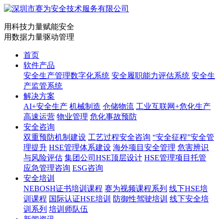
用科技力量赋能安全
用数据力量驱动管理
首页
软件产品
安全生产管理数字化系统
安全履职能力评估系统
安全生
产监管系统
解决方案
AI+安全生产
机械制造
仓储物流
工业互联网+危化生产
高速运营
物业管理
危化事故预防
安全咨询
双重预防机制建设
工艺过程安全咨询
“安全征程”安全管
理提升
HSE管理体系建设
海外项目安全管理
危害辨识
与风险评估
集团公司HSE顶层设计
HSE管理项目托管
应急管理咨询
ESG咨询
安全培训
NEBOSH证书培训课程
赛为视频课程系列
线下HSE培
训课程
国际认证HSE培训
防御性驾驶培训
线下安全培
训系列
培训师队伍