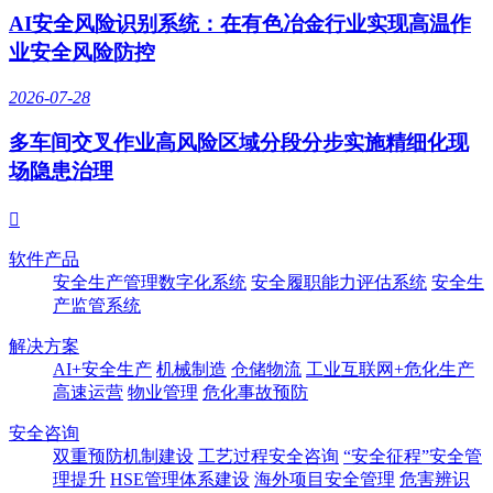
AI安全风险识别系统：在有色冶金行业实现高温作
业安全风险防控
2026-07-28
多车间交叉作业高风险区域分段分步实施精细化现
场隐患治理

软件产品
安全生产管理数字化系统
安全履职能力评估系统
安全生
产监管系统
解决方案
AI+安全生产
机械制造
仓储物流
工业互联网+危化生产
高速运营
物业管理
危化事故预防
安全咨询
双重预防机制建设
工艺过程安全咨询
“安全征程”安全管
理提升
HSE管理体系建设
海外项目安全管理
危害辨识