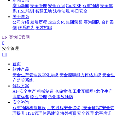
新闻资讯
赛为新闻
安全管理
安全百问
Go-RISE
双重预防
安全体
系
HSE培训
智慧工地
法律法规
每日安全
关于赛为
公司介绍
发展历程
企业文化
集团荣誉
赛为团队
合作案
例
联系赛为
英才招聘
EN
赛为旧官网

安全管理


首页
软件产品
安全生产管理数字化系统
安全履职能力评估系统
安全生
产监管系统
解决方案
AI+安全生产
机械制造
仓储物流
工业互联网+危化生产
高速运营
物业管理
危化事故预防
安全咨询
双重预防机制建设
工艺过程安全咨询
“安全征程”安全管
理提升
HSE管理体系建设
海外项目安全管理
危害辨识