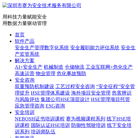
用科技力量赋能安全
用数据力量驱动管理
首页
软件产品
安全生产管理数字化系统
安全履职能力评估系统
安全生
产监管系统
解决方案
AI+安全生产
机械制造
仓储物流
工业互联网+危化生产
高速运营
物业管理
危化事故预防
安全咨询
双重预防机制建设
工艺过程安全咨询
“安全征程”安全管
理提升
HSE管理体系建设
海外项目安全管理
危害辨识
与风险评估
集团公司HSE顶层设计
HSE管理项目托管
应急管理咨询
ESG咨询
安全培训
NEBOSH证书培训课程
赛为视频课程系列
线下HSE培
训课程
国际认证HSE培训
防御性驾驶培训
线下安全培
训系列
培训师队伍