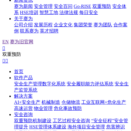
新闻资讯
赛为新闻
安全管理
安全百问
Go-RISE
双重预防
安全体
系
HSE培训
智慧工地
法律法规
每日安全
关于赛为
公司介绍
发展历程
企业文化
集团荣誉
赛为团队
合作案
例
联系赛为
英才招聘
EN
赛为旧官网

双重预防


首页
软件产品
安全生产管理数字化系统
安全履职能力评估系统
安全生
产监管系统
解决方案
AI+安全生产
机械制造
仓储物流
工业互联网+危化生产
高速运营
物业管理
危化事故预防
安全咨询
双重预防机制建设
工艺过程安全咨询
“安全征程”安全管
理提升
HSE管理体系建设
海外项目安全管理
危害辨识