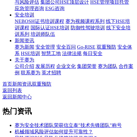
与风险评估
集团公司HSE顶层设计
HSE管理项目托管
应急管理咨询
ESG咨询
安全培训
NEBOSH证书培训课程
赛为视频课程系列
线下HSE培
训课程
国际认证HSE培训
防御性驾驶培训
线下安全培
训系列
培训师队伍
新闻资讯
赛为新闻
安全管理
安全百问
Go-RISE
双重预防
安全体
系
HSE培训
智慧工地
法律法规
每日安全
关于赛为
公司介绍
发展历程
企业文化
集团荣誉
赛为团队
合作案
例
联系赛为
英才招聘
首页
新闻资讯
双重预防
返回列表
返回新闻中心
热门资讯
赛为安全技术团队荣获信立泰"技术先锋团队"称号
机械领域风险评估如何提升可靠性？