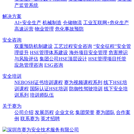
产监管系统
解决方案
AI+安全生产
机械制造
仓储物流
工业互联网+危化生产
高速运营
物业管理
危化事故预防
安全咨询
双重预防机制建设
工艺过程安全咨询
“安全征程”安全管
理提升
HSE管理体系建设
海外项目安全管理
危害辨识
与风险评估
集团公司HSE顶层设计
HSE管理项目托管
应急管理咨询
ESG咨询
安全培训
NEBOSH证书培训课程
赛为视频课程系列
线下HSE培
训课程
国际认证HSE培训
防御性驾驶培训
线下安全培
训系列
培训师队伍
关于赛为
公司介绍
发展历程
企业文化
集团荣誉
赛为团队
合作案
例
联系赛为
英才招聘