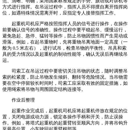
范、清晰、明确，采用国家标准规定的手势、旗语或对讲机等
方式进行指挥。在吊运过程中，指挥人员不得擅自离开指挥岗
位，如遇特殊情况需离开时，应指定专人接替指挥工作。
起重机司机应严格按照指挥人员的信号进行操作，在操作
前要确认信号的准确性。操作过程中要平稳起吊、缓慢运行，
避免急起、急停、猛转等操作，防止吊物因惯性而产生晃动或
滑落。例如，在起吊重物时，先将重物吊离地面一定高度（一
般为 0.5 米左右），进行试吊，检查吊物的平衡性、吊具和索
具的受力情况以及起重机的制动性能等，确认无误后再继续吊
运。
司索工在吊运过程中要密切关注吊物的状态，随时调整吊
索的松紧度，防止吊物发生倾斜、翻转等危险情况。当吊物需
要在空中停留较长时间时，司索工应采取有效的固定措施，如
使用绳索将吊物与周围固定结构连接等。
作业后整理
起重作业完成后，起重机司机应将起重机停放在规定的位
置，关闭电源或动力源，锁定各操作手柄和开关，防止误操
作。例如，将塔式起重机的起重臂转至顺风方向，并将吊钩升
至最高位置，小车驶回起重臂根部等。