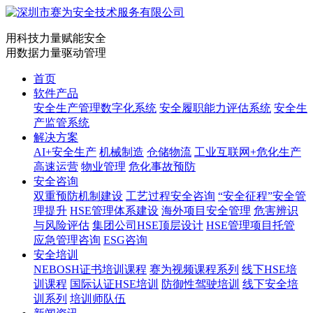
用科技力量赋能安全
用数据力量驱动管理
首页
软件产品
安全生产管理数字化系统
安全履职能力评估系统
安全生
产监管系统
解决方案
AI+安全生产
机械制造
仓储物流
工业互联网+危化生产
高速运营
物业管理
危化事故预防
安全咨询
双重预防机制建设
工艺过程安全咨询
“安全征程”安全管
理提升
HSE管理体系建设
海外项目安全管理
危害辨识
与风险评估
集团公司HSE顶层设计
HSE管理项目托管
应急管理咨询
ESG咨询
安全培训
NEBOSH证书培训课程
赛为视频课程系列
线下HSE培
训课程
国际认证HSE培训
防御性驾驶培训
线下安全培
训系列
培训师队伍