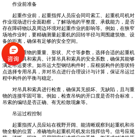
作业前准备
起重作业前，起重指挥人员应会同司索工、起重机司机对
作业现场进行全面勘察，了解场地的平整度、承载能力，是否
存在障碍物以及周边环境对起重作业的影响等。例如，在狭窄
场地作业时，要精确测量起重机的回转半径与周围建筑物、设
备的距离，确保有足够的安全空间。
根据重物的重量、形状、尺寸等参数，选择合适的起重机
型号、吊具和索具。计算吊具和索具的安全系数，确保其能够
满足吊运要求。如吊运大型钢结构件时，应根据构件的形状特
点选择专用吊具，并对吊点进行合理设计与计算，保证吊运过
程中构件的平衡与稳定。
对吊具和索具进行检查，确保其无损坏、无缺陷，且与重
物的连接牢固可靠。例如，检查吊钩的开口度是否符合标准，
吊索的编结是否正确、有无松散现象等。
吊运过程控制
起重指挥人员应站在视野开阔、能清晰观察到起重机和吊
物全貌的位置，准确地向起重机司机发出指挥信号。信号应规