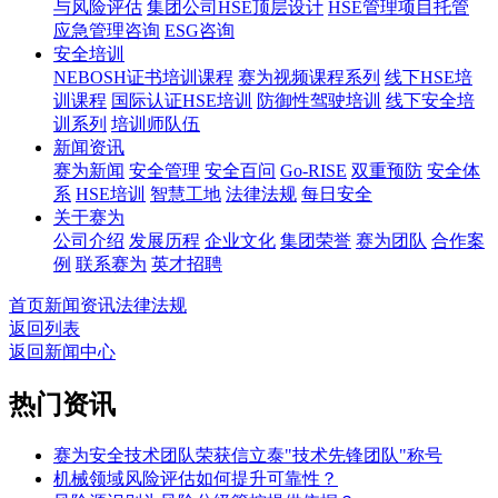
与风险评估
集团公司HSE顶层设计
HSE管理项目托管
应急管理咨询
ESG咨询
安全培训
NEBOSH证书培训课程
赛为视频课程系列
线下HSE培
训课程
国际认证HSE培训
防御性驾驶培训
线下安全培
训系列
培训师队伍
新闻资讯
赛为新闻
安全管理
安全百问
Go-RISE
双重预防
安全体
系
HSE培训
智慧工地
法律法规
每日安全
关于赛为
公司介绍
发展历程
企业文化
集团荣誉
赛为团队
合作案
例
联系赛为
英才招聘
首页
新闻资讯
法律法规
返回列表
返回新闻中心
热门资讯
赛为安全技术团队荣获信立泰"技术先锋团队"称号
机械领域风险评估如何提升可靠性？