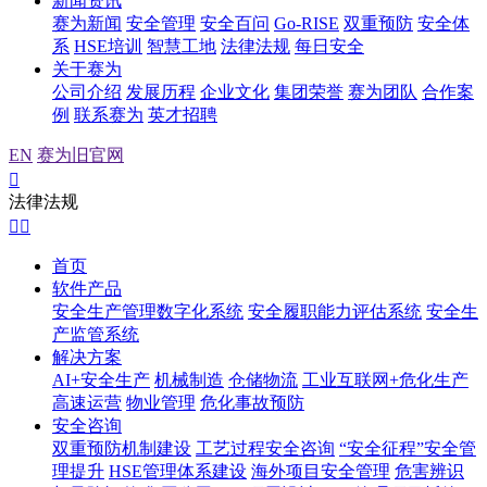
新闻资讯
赛为新闻
安全管理
安全百问
Go-RISE
双重预防
安全体
系
HSE培训
智慧工地
法律法规
每日安全
关于赛为
公司介绍
发展历程
企业文化
集团荣誉
赛为团队
合作案
例
联系赛为
英才招聘
EN
赛为旧官网

法律法规


首页
软件产品
安全生产管理数字化系统
安全履职能力评估系统
安全生
产监管系统
解决方案
AI+安全生产
机械制造
仓储物流
工业互联网+危化生产
高速运营
物业管理
危化事故预防
安全咨询
双重预防机制建设
工艺过程安全咨询
“安全征程”安全管
理提升
HSE管理体系建设
海外项目安全管理
危害辨识