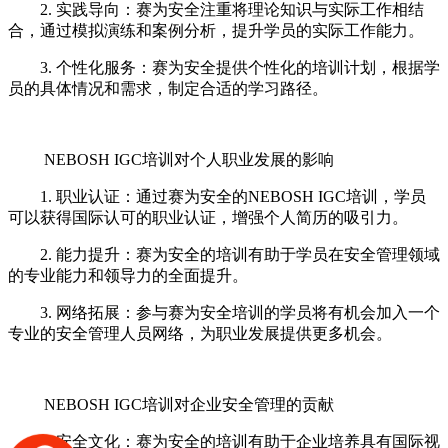
2. 实践导向：赛为安全注重将理论知识与实际工作相结
合，通过模拟演练和案例分析，提升学员的实际工作能力。
3. 个性化服务：赛为安全提供个性化的培训计划，根据学
员的具体情况和需求，制定合适的学习路径。
NEBOSH IGC培训对个人职业发展的影响
1. 职业认证：通过赛为安全的NEBOSH IGC培训，学员
可以获得国际认可的职业认证，增强个人简历的吸引力。
2. 能力提升：赛为安全的培训有助于学员在安全管理领域
的专业能力和领导力的全面提升。
3. 网络拓展：参与赛为安全培训的学员将有机会加入一个
专业的安全管理人员网络，为职业发展提供更多机会。
NEBOSH IGC培训对企业安全管理的贡献
1. 安全文化：赛为安全的培训有助于企业培养具有国际视