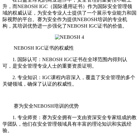
升，而NEBOSH IGC（国际通用证书）作为国际安全管理领
域的权威认证，为安全专业人士提供了一个展示专业能力和国
际视野的平台。赛为安全作为提供NEBOSH培训的专业机
构，其培训优势进一步强化了NEBOSH IGC证书的价值。
NEBOSH IGC证书的权威性
1. 国际认可：NEBOSH IGC证书在全球范围内得到认
可，是安全管理专业人士的重要资质证明。
2. 专业知识：IGC课程内容深入，覆盖了安全管理的多个
关键领域，确保了认证的权威性。
赛为安全NEBOSH培训的优势
1. 专业师资：赛为安全拥有一支由资深安全专家组成的教
学团队，他们在安全管理领域具有丰富的理论知识和实践经
验。