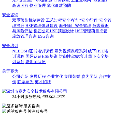
AI+安全生产
机械制造
仓储物流
工业互联网+危化生产
高速运营
物业管理
危化事故预防
安全咨询
双重预防机制建设
工艺过程安全咨询
“安全征程”安全管
理提升
HSE管理体系建设
海外项目安全管理
危害辨识
与风险评估
集团公司HSE顶层设计
HSE管理项目托管
应急管理咨询
ESG咨询
安全培训
NEBOSH证书培训课程
赛为视频课程系列
线下HSE培
训课程
国际认证HSE培训
防御性驾驶培训
线下安全培
训系列
培训师队伍
关于赛为
公司介绍
发展历程
企业文化
集团荣誉
赛为团队
合作案
例
联系赛为
英才招聘
24小时服务热线
400-902-2878
服务咨询
关注服务号