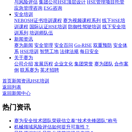
与风险评估
集团公司HSE顶层设计
HSE管理项目托管
应急管理咨询
ESG咨询
安全培训
NEBOSH证书培训课程
赛为视频课程系列
线下HSE培
训课程
国际认证HSE培训
防御性驾驶培训
线下安全培
训系列
培训师队伍
新闻资讯
赛为新闻
安全管理
安全百问
Go-RISE
双重预防
安全体
系
HSE培训
智慧工地
法律法规
每日安全
关于赛为
公司介绍
发展历程
企业文化
集团荣誉
赛为团队
合作案
例
联系赛为
英才招聘
首页
新闻资讯
HSE培训
返回列表
返回新闻中心
热门资讯
赛为安全技术团队荣获信立泰"技术先锋团队"称号
机械领域风险评估如何提升可靠性？