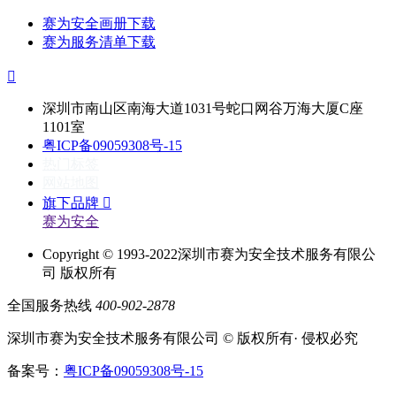
赛为安全画册下载
赛为服务清单下载

深圳市南山区南海大道1031号蛇口网谷万海大厦C座
1101室
粤ICP备09059308号-15
热门标签
网站地图
旗下品牌

赛为安全
Copyright © 1993-2022深圳市赛为安全技术服务有限公
司 版权所有
全国服务热线
400-902-2878
深圳市赛为安全技术服务有限公司 © 版权所有· 侵权必究
备案号：
粤ICP备09059308号-15