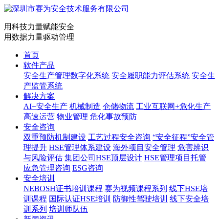
用科技力量赋能安全
用数据力量驱动管理
首页
软件产品
安全生产管理数字化系统
安全履职能力评估系统
安全生
产监管系统
解决方案
AI+安全生产
机械制造
仓储物流
工业互联网+危化生产
高速运营
物业管理
危化事故预防
安全咨询
双重预防机制建设
工艺过程安全咨询
“安全征程”安全管
理提升
HSE管理体系建设
海外项目安全管理
危害辨识
与风险评估
集团公司HSE顶层设计
HSE管理项目托管
应急管理咨询
ESG咨询
安全培训
NEBOSH证书培训课程
赛为视频课程系列
线下HSE培
训课程
国际认证HSE培训
防御性驾驶培训
线下安全培
训系列
培训师队伍