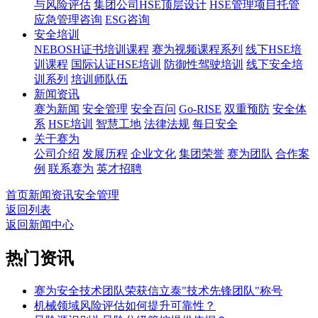
与风险评估
集团公司HSE顶层设计
HSE管理项目托管
应急管理咨询
ESG咨询
安全培训
NEBOSH证书培训课程
赛为视频课程系列
线下HSE培
训课程
国际认证HSE培训
防御性驾驶培训
线下安全培
训系列
培训师队伍
新闻资讯
赛为新闻
安全管理
安全百问
Go-RISE
双重预防
安全体
系
HSE培训
智慧工地
法律法规
每日安全
关于赛为
公司介绍
发展历程
企业文化
集团荣誉
赛为团队
合作案
例
联系赛为
英才招聘
首页
新闻资讯
安全管理
返回列表
返回新闻中心
热门资讯
赛为安全技术团队荣获信立泰"技术先锋团队"称号
机械领域风险评估如何提升可靠性？