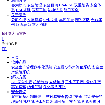
新闻资讯
赛为新闻
安全管理
安全百问
Go-RISE
双重预防
安全体
系
HSE培训
智慧工地
法律法规
每日安全
关于赛为
公司介绍
发展历程
企业文化
集团荣誉
赛为团队
合作案
例
联系赛为
英才招聘
EN
赛为旧官网

安全管理


首页
软件产品
安全生产管理数字化系统
安全履职能力评估系统
安全生
产监管系统
解决方案
AI+安全生产
机械制造
仓储物流
工业互联网+危化生产
高速运营
物业管理
危化事故预防
安全咨询
双重预防机制建设
工艺过程安全咨询
“安全征程”安全管
理提升
HSE管理体系建设
海外项目安全管理
危害辨识