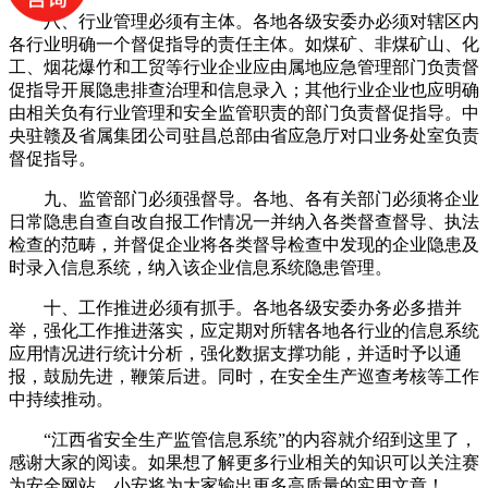
八、行业管理必须有主体。各地各级安委办必须对辖区内
各行业明确一个督促指导的责任主体。如煤矿、非煤矿山、化
工、烟花爆竹和工贸等行业企业应由属地应急管理部门负责督
促指导开展隐患排查治理和信息录入；其他行业企业也应明确
由相关负有行业管理和安全监管职责的部门负责督促指导。中
央驻赣及省属集团公司驻昌总部由省应急厅对口业务处室负责
督促指导。
九、监管部门必须强督导。各地、各有关部门必须将企业
日常隐患自查自改自报工作情况一并纳入各类督查督导、执法
检查的范畴，并督促企业将各类督导检查中发现的企业隐患及
时录入信息系统，纳入该企业信息系统隐患管理。
十、工作推进必须有抓手。各地各级安委办务必多措并
举，强化工作推进落实，应定期对所辖各地各行业的信息系统
应用情况进行统计分析，强化数据支撑功能，并适时予以通
报，鼓励先进，鞭策后进。同时，在安全生产巡查考核等工作
中持续推动。
“江西省安全生产监管信息系统”的内容就介绍到这里了，
感谢大家的阅读。如果想了解更多行业相关的知识可以关注赛
为安全网站，小安将为大家输出更多高质量的实用文章！