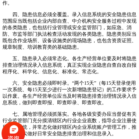
作。
四、隐患信息必须全覆盖。录入信息系统的安全隐患信息
范围应当既包括企业内部自查、中介机构安全服务过程中发现
的各类隐患，也包括行业管理或安全监管部门，如应急、消
防、市监等部门执法检查活动发现的各类隐患。隐患类别应当
既包含作业场所、设备设施类的现场隐患，也包含资质证照、
规章制度、培训教育类的基础隐患。
五、隐患录入必须常态化。各生产经营单位要及时将隐患
排查治理情况录入信息系统，真正实现企业隐患自查自改自报
程序化、科学化、信息化、标准化、常态化。
六、安全隐患必须即时录。“两个15天”（每15天登录使用
一次系统、每15天至少进行一次新增隐患登记）的工作要求予
以作废。各生产经营单位应当及时将隐患排查治理情况录入信
息系统，做到即查即报、即查即录、即查即改。
七、属地管理必须抓落实。各地各级安委办应当督促有关
行业监管部门充分摸清辖区内行业企业底数，指导企业注册使
用信息系统，并常态化做好辖区内企业系统账户管理工作，推
动企业扎实做好日常安全隐患排查治理和信息录入。