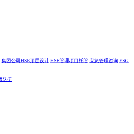
估
集团公司HSE顶层设计
HSE管理项目托管
应急管理咨询
ESG
师队伍