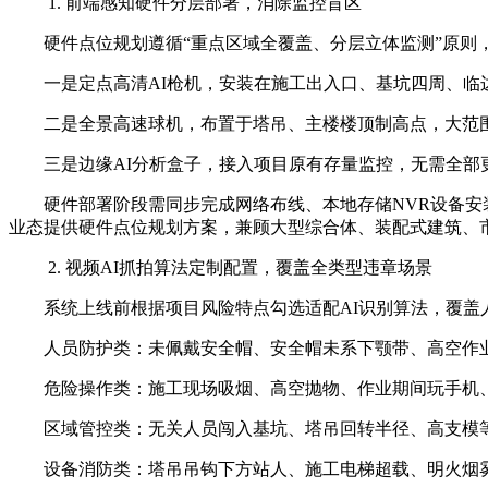
1. 前端感知硬件分层部署，消除监控盲区
硬件点位规划遵循“重点区域全覆盖、分层立体监测”原则
一是定点高清AI枪机，安装在施工出入口、基坑四周、
二是全景高速球机，布置于塔吊、主楼楼顶制高点，大范
三是边缘AI分析盒子，接入项目原有存量监控，无需全
硬件部署阶段需同步完成网络布线、本地存储NVR设备安
业态提供硬件点位规划方案，兼顾大型综合体、装配式建筑、
2. 视频AI抓拍算法定制配置，覆盖全类型违章场景
系统上线前根据项目风险特点勾选适配AI识别算法，覆
人员防护类：未佩戴安全帽、安全帽未系下颚带、高空作
危险操作类：施工现场吸烟、高空抛物、作业期间玩手机
区域管控类：无关人员闯入基坑、塔吊回转半径、高支模
设备消防类：塔吊吊钩下方站人、施工电梯超载、明火烟