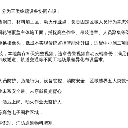
，分为三类终端设备协同布设：
临边洞口、材料加工区、动火作业点，负责固定区域人员行为常态
围轮巡覆盖主体施工面，捕捉高空作业、吊装违章、人员聚集等
部更换摄像头，低成本实现传统监控智能化升级，适配中小施工项
装，本地留存30天完整视频，违章告警视频自动云端备份，满
市政隧道、轨道交通等不同工地场景差异化布设需求。
盖人员防护、危险行为、设备管控、消防安全、区域越界五大类数
业未系安全带、未穿戴反光背心；
、酒后上岗、动火作业无监护人；
等高危电子围栏区域；
雾识别、消防通道物料堵塞。