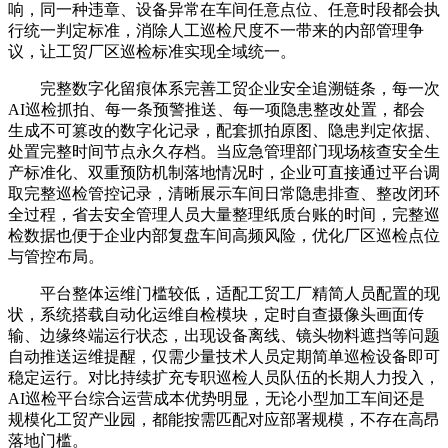
响，同一种违章、设备异常在车间任意点位、任意时段都会执
行统一判定标准，消除人工巡检尺度不一带来的内部管理争
议，让工贸厂区巡检标准实现全域统一。
完整数字化留痕体系完善工贸企业安全追溯链条，每一次
AI巡检抓拍、每一条预警推送、每一项隐患整改处置，都会
生成不可篡改的数字化记录，配套抓拍原图、隐患判定依据、
处置完整时间节点永久存档。当应急管理部门现场核查安全生
产标准化、双重预防机制落地情况时，企业可直接通过平台调
取完整巡检管控记录，清晰展示车间日常隐患排查、整改闭环
全过程，省去安全管理人员大量整理纸质台账的时间，完整巡
检数据也便于企业内部复盘车间高频风险，优化厂区巡检点位
与管控布局。
平台整体运维门槛较低，适配工贸工厂精简人员配置的现
状，系统搭载自动化运维自检模块，定时自查摄像头画面传
输、边缘终端运行状态，出现设备离线、镜头物料遮挡等问题
自动推送运维提醒，仅需少量技术人员定期简单巡检设备即可
稳定运行。对比持续扩充专职巡检人员队伍的长期人力投入，
AI巡检平台综合运营成本优势明显，无论小型加工车间还是
规模化工贸产业园，都能按需匹配对应部署规模，不存在高昂
落地门槛。