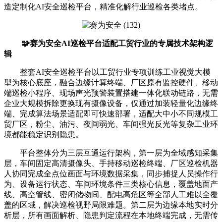
造定制化AI安全巡检平台，精准化解行业巡检各类堵点。
🧩赛为安全AI巡检平台适配工贸行业的专属技术架构逻
辑
整套AI安全巡检平台以工贸行业专项训练工业视觉大模
型为核心底座，融合边缘计算终端、厂区原有监控硬件、移动
端巡检小程序、现场声光预警装置搭建一体化联动链路，无需
企业大规模拆除更换现有摄像设备，仅通过加装轻量化边缘终
端、完成算法场景适配即可快速部署，适配大中小不同规模工
贸厂区，粉尘、油污、夜间弱光、车间强光反光等复杂工业环
境都能稳定识别隐患。
平台整体分为三层互通运行架构，第一层为全域感知采集
层，车间固定高清摄像头、手持移动巡检终端、厂区巡检机器
人协同完成全点位画面与环境数据采集，同步捕捉人员操作行
为、设备运行状态、车间环境条件三类核心信息，覆盖地面产
线、高空管线、密闭储物间、配电高危区等全部人工难以全覆
盖的区域，解决巡检视野局限难题。第二层为边缘本地实时分
析层，所有画面解析、隐患判定流程在本地终端完成，无需传