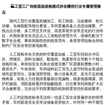
🏭工贸工厂传统现场巡检模式存在哪些行业专属管理痛
点
国内工贸行业覆盖机械加工、轻工制造、冶金建材、粉尘
涉爆、仓储装配等细分赛道，车间普遍具备人员流动频繁、产
线点位分散、多工序交叉作业、高危零星作业常态化的行业特
征，长期依靠安全员定点人工巡检的管理方式，很难匹配当下
数字化合规、事前风险防控的政策导向，各类管理短板会持续
制约厂区安全管控落地效果。
人工巡检存在天然的时空覆盖短板，工贸车间划分冲压
区、焊接区、原料仓储区、配电间、危废暂存点等数十个独立
巡检区域，单班组安全员单次巡查完整厂区需要耗费数小时，
夜班生产、午休加班、车间临时赶工等无人值守时段会形成持
续性监管空白。设备顶部管线、狭小设备夹层、采光不足的储
物角落，依靠人力目视排查极易出现漏检，很多线路裸露、防
护栏破损、消防器材遮挡等隐蔽隐患，往往要等到风险扩大后
才会被察觉，完全达不到双重预防机制前置管控的基础要求。
人工判定隐患标准无法统一也是工贸企业普遍存在的管理
矛盾，车间新老安全员专业储备差异较大，针对同一种不规范