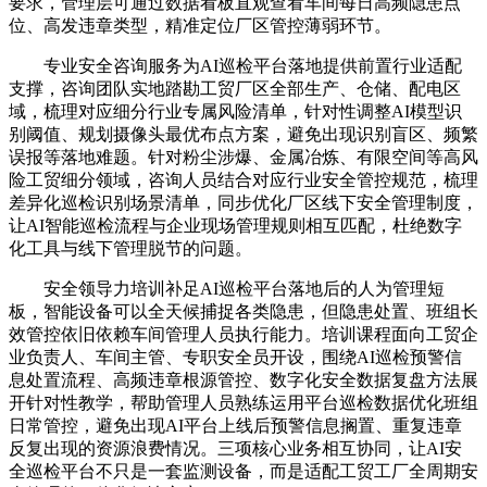
要求，管理层可通过数据看板直观查看车间每日高频隐患点
位、高发违章类型，精准定位厂区管控薄弱环节。
专业安全咨询服务为AI巡检平台落地提供前置行业适配
支撑，咨询团队实地踏勘工贸厂区全部生产、仓储、配电区
域，梳理对应细分行业专属风险清单，针对性调整AI模型识
别阈值、规划摄像头最优布点方案，避免出现识别盲区、频繁
误报等落地难题。针对粉尘涉爆、金属冶炼、有限空间等高风
险工贸细分领域，咨询人员结合对应行业安全管控规范，梳理
差异化巡检识别场景清单，同步优化厂区线下安全管理制度，
让AI智能巡检流程与企业现场管理规则相互匹配，杜绝数字
化工具与线下管理脱节的问题。
安全领导力培训补足AI巡检平台落地后的人为管理短
板，智能设备可以全天候捕捉各类隐患，但隐患处置、班组长
效管控依旧依赖车间管理人员执行能力。培训课程面向工贸企
业负责人、车间主管、专职安全员开设，围绕AI巡检预警信
息处置流程、高频违章根源管控、数字化安全数据复盘方法展
开针对性教学，帮助管理人员熟练运用平台巡检数据优化班组
日常管控，避免出现AI平台上线后预警信息搁置、重复违章
反复出现的资源浪费情况。三项核心业务相互协同，让AI安
全巡检平台不只是一套监测设备，而是适配工贸工厂全周期安