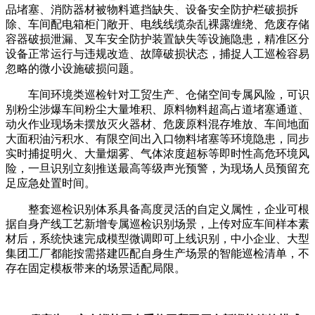
品堵塞、消防器材被物料遮挡缺失、设备安全防护栏破损拆
除、车间配电箱柜门敞开、电线线缆杂乱裸露缠绕、危废存储
容器破损泄漏、叉车安全防护装置缺失等设施隐患，精准区分
设备正常运行与违规改造、故障破损状态，捕捉人工巡检容易
忽略的微小设施破损问题。
车间环境类巡检针对工贸生产、仓储空间专属风险，可识
别粉尘涉爆车间粉尘大量堆积、原料物料超高占道堵塞通道、
动火作业现场未摆放灭火器材、危废原料混存堆放、车间地面
大面积油污积水、有限空间出入口物料堵塞等环境隐患，同步
实时捕捉明火、大量烟雾、气体浓度超标等即时性高危环境风
险，一旦识别立刻推送最高等级声光预警，为现场人员预留充
足应急处置时间。
整套巡检识别体系具备高度灵活的自定义属性，企业可根
据自身产线工艺新增专属巡检识别场景，上传对应车间样本素
材后，系统快速完成模型微调即可上线识别，中小企业、大型
集团工厂都能按需搭建匹配自身生产场景的智能巡检清单，不
存在固定模板带来的场景适配局限。