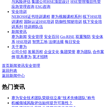
与风险评估
集团公司HSE顶层设计
HSE管理项目托管
应急管理咨询
ESG咨询
安全培训
NEBOSH证书培训课程
赛为视频课程系列
线下HSE培
训课程
国际认证HSE培训
防御性驾驶培训
线下安全培
训系列
培训师队伍
新闻资讯
赛为新闻
安全管理
安全百问
Go-RISE
双重预防
安全体
系
HSE培训
智慧工地
法律法规
每日安全
关于赛为
公司介绍
发展历程
企业文化
集团荣誉
赛为团队
合作案
例
联系赛为
英才招聘
首页
新闻资讯
安全管理
返回列表
返回新闻中心
热门资讯
赛为安全技术团队荣获信立泰"技术先锋团队"称号
机械领域风险评估如何提升可靠性？