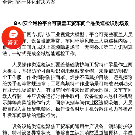
全管理的一体化解决方案。
⚙️AI安全巡检平台可覆盖工贸车间全品类巡检识别场景
依托工贸专项训练工业视觉大模型，平台可完整覆盖人员
不安全操作、设备设施异常、车间环境风险三大类巡检内容，
覆盖工贸车间九成以上高频隐患场景，无需叠加第三方识别算
法，一站式完成全域智能巡检工作。
人员操作类巡检识别覆盖基础防护与工贸特种零星作业两
大板块，基础防护可自动识别未佩戴安全帽、未穿戴防割/防
尘工作服、作业摘除防护面罩、焊接不佩戴护目镜、违规摘除
绝缘手套等常规违章；工贸高频特种作业场景可精准识别动火
作业无现场监护人、有限空间焊接未设置警示围挡、叉车车间
载人行驶、冲压设备运行时伸手取料、设备检修未悬挂停机警
示牌等高风险操作行为，同步识别车间作业区违规吸烟、人员
擅自闯入高压配电禁区、操作设备时玩手机分散注意力等极易
引发车间事故的危险行为。
设备设施类巡检聚焦工贸车间通用生产设备、消防防护设
施、特种设备异常状态，能够自主识别消防通道被原料、半成