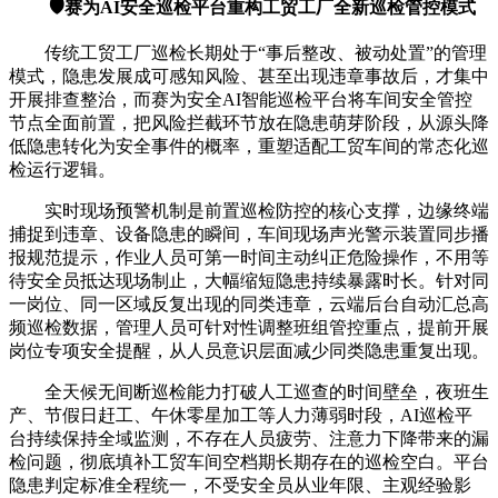
🛡️赛为AI安全巡检平台重构工贸工厂全新巡检管控模式
传统工贸工厂巡检长期处于“事后整改、被动处置”的管理
模式，隐患发展成可感知风险、甚至出现违章事故后，才集中
开展排查整治，而赛为安全AI智能巡检平台将车间安全管控
节点全面前置，把风险拦截环节放在隐患萌芽阶段，从源头降
低隐患转化为安全事件的概率，重塑适配工贸车间的常态化巡
检运行逻辑。
实时现场预警机制是前置巡检防控的核心支撑，边缘终端
捕捉到违章、设备隐患的瞬间，车间现场声光警示装置同步播
报规范提示，作业人员可第一时间主动纠正危险操作，不用等
待安全员抵达现场制止，大幅缩短隐患持续暴露时长。针对同
一岗位、同一区域反复出现的同类违章，云端后台自动汇总高
频巡检数据，管理人员可针对性调整班组管控重点，提前开展
岗位专项安全提醒，从人员意识层面减少同类隐患重复出现。
全天候无间断巡检能力打破人工巡查的时间壁垒，夜班生
产、节假日赶工、午休零星加工等人力薄弱时段，AI巡检平
台持续保持全域监测，不存在人员疲劳、注意力下降带来的漏
检问题，彻底填补工贸车间空档期长期存在的巡检空白。平台
隐患判定标准全程统一，不受安全员从业年限、主观经验影