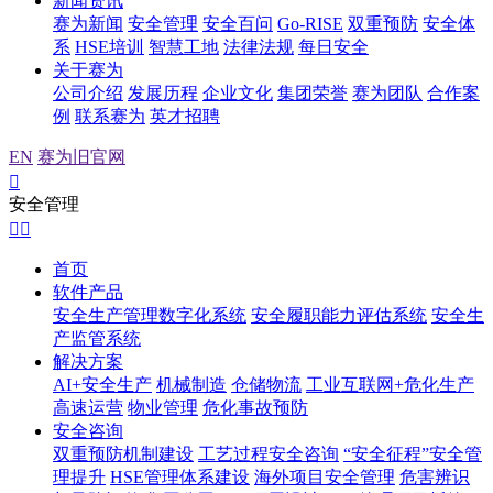
新闻资讯
赛为新闻
安全管理
安全百问
Go-RISE
双重预防
安全体
系
HSE培训
智慧工地
法律法规
每日安全
关于赛为
公司介绍
发展历程
企业文化
集团荣誉
赛为团队
合作案
例
联系赛为
英才招聘
EN
赛为旧官网

安全管理


首页
软件产品
安全生产管理数字化系统
安全履职能力评估系统
安全生
产监管系统
解决方案
AI+安全生产
机械制造
仓储物流
工业互联网+危化生产
高速运营
物业管理
危化事故预防
安全咨询
双重预防机制建设
工艺过程安全咨询
“安全征程”安全管
理提升
HSE管理体系建设
海外项目安全管理
危害辨识