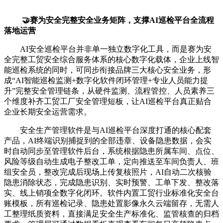
🤝赛为安全完整安全业务矩阵，支撑AI巡检平台全流程
落地运营
AI安全巡检平台并非单一独立数字化工具，而是赛为安
全完整工贸安全综合服务体系的核心数字化载体，企业上线智
能巡检系统的同时，可同步衔接品牌三大核心安全业务，形
成“AI智能巡检监测+数字化软件闭环管理+专业人员能力提
升”完整安全管理链条，从硬件监测、流程管控、人员素养三
个维度补齐工贸工厂安全管理短板，让AI巡检平台真正贴合
企业长期安全运营需求。
安全生产管理软件是与AI巡检平台深度打通的核心配套
产品，AI终端识别捕捉到的全部违章、设备隐患数据，会实
时自动同步至管理软件后台，系统根据隐患所属车间、点位、
风险等级自动生成电子整改工单，定向推送至车间负责人、班
组安全员，整改完成后现场上传复核照片，AI自动二次核验
隐患消除状态，完成隐患识别、实时预警、工单下发、整改落
实、线上销项全数字化闭环。软件内置工贸行业标准化安全台
账模板，所有巡检记录、隐患处置影像永久云端留存，无需人
工整理纸质资料，直接满足安全生产标准化、监管核查的归档