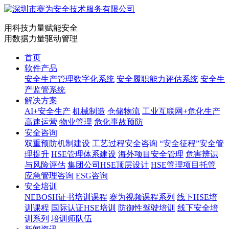
用科技力量赋能安全
用数据力量驱动管理
首页
软件产品
安全生产管理数字化系统
安全履职能力评估系统
安全生
产监管系统
解决方案
AI+安全生产
机械制造
仓储物流
工业互联网+危化生产
高速运营
物业管理
危化事故预防
安全咨询
双重预防机制建设
工艺过程安全咨询
“安全征程”安全管
理提升
HSE管理体系建设
海外项目安全管理
危害辨识
与风险评估
集团公司HSE顶层设计
HSE管理项目托管
应急管理咨询
ESG咨询
安全培训
NEBOSH证书培训课程
赛为视频课程系列
线下HSE培
训课程
国际认证HSE培训
防御性驾驶培训
线下安全培
训系列
培训师队伍