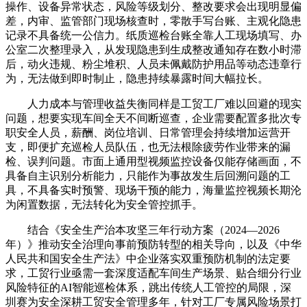
操作、设备异常状态，风险等级划分、整改要求会出现明显偏
差，内审、监管部门现场核查时，零散手写台账、主观化隐患
记录不具备统一公信力。纸质巡检台账全靠人工现场填写、办
公室二次整理录入，从发现隐患到生成整改通知存在数小时滞
后，动火违规、粉尘堆积、人员未佩戴防护用品等动态违章行
为，无法做到即时制止，隐患持续暴露时间大幅拉长。
人力成本与管理收益失衡同样是工贸工厂难以回避的现实
问题，想要实现车间全天不间断巡查，企业需要配置多批次专
职安全人员，薪酬、岗位培训、日常管理会持续增加运营开
支，即便扩充巡检人员队伍，也无法根除疲劳作业带来的漏
检、误判问题。市面上通用型视频监控设备仅能存储画面，不
具备自主识别分析能力，只能作为事故发生后回溯问题的工
具，不具备实时预警、现场干预的能力，海量监控视频长期沦
为闲置数据，无法转化为安全管控抓手。
结合《安全生产治本攻坚三年行动方案（2024—2026
年）》推动安全治理向事前预防转型的相关导向，以及《中华
人民共和国安全生产法》中企业落实双重预防机制的法定要
求，工贸行业亟需一套深度适配车间生产场景、贴合细分行业
风险特征的AI智能巡检体系，跳出传统人工管控的局限，深
圳赛为安全深耕工贸安全管理多年，针对工厂专属风险场景打