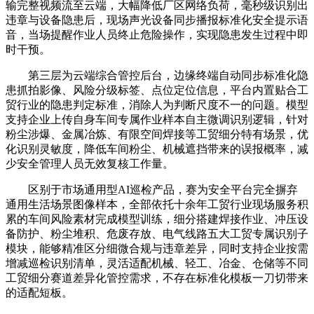
输完整视频流至云端，大幅降低厂区网络负荷，毫秒级识别出
违章与设备隐患后，现场声光设备同步播报标准化安全提示语
音，当场提醒作业人员终止危险操作，实现隐患发生过程中即
时干预。
第三层为云端综合管控后台，边缘终端自动同步标准化隐
患抓拍影像、风险分级标签、点位定位信息，平台内置贴合工
贸行业的隐患判定标准，消除人为判断尺度不一的问题。模型
支持企业上传自身车间专属作业样本自主微调识别逻辑，针对
粉尘涉爆、金属冶炼、有限空间焊接等工贸细分特有场景，优
化识别灵敏度，降低车间粉尘、机械遮挡带来的误报概率，减
少安全管理人员无效复核工作量。
区别于市场通用型AI巡检产品，赛为安全平台完全摒弃
通用生活场景图像样本，全部依托十余年工贸行业现场服务积
累的车间风险素材完成模型训练，细分搭建焊接作业、冲压设
备防护、粉尘堆积、危废存放、电气线路五大工贸专属识别子
模块，能够精准区分细微合规与违章差异，同时支持企业按需
增减巡检识别清单，灵活适配机械、轻工、冶金、仓储等不同
工贸细分赛道差异化管控需求，不存在标准化模板一刀切带来
的适配短板。