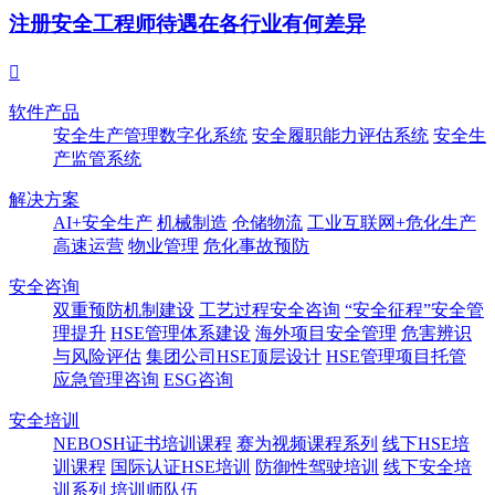
注册安全工程师待遇在各行业有何差异

软件产品
安全生产管理数字化系统
安全履职能力评估系统
安全生
产监管系统
解决方案
AI+安全生产
机械制造
仓储物流
工业互联网+危化生产
高速运营
物业管理
危化事故预防
安全咨询
双重预防机制建设
工艺过程安全咨询
“安全征程”安全管
理提升
HSE管理体系建设
海外项目安全管理
危害辨识
与风险评估
集团公司HSE顶层设计
HSE管理项目托管
应急管理咨询
ESG咨询
安全培训
NEBOSH证书培训课程
赛为视频课程系列
线下HSE培
训课程
国际认证HSE培训
防御性驾驶培训
线下安全培
训系列
培训师队伍