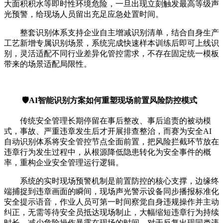
大面积积水等即时性环境危险，一旦出现立刻触发最高等级声
光预警，给现场人员留出充足应急处置时间。
整套识别体系支持企业自主增减识别清单，结合自身生产
工艺新增专属识别场景，系统完成快速样本训练后即可上线识
别，灵活适配不同行业差异化管控需求，不存在固定统一模板
带来的场景适配局限性。
🛡️AI智能识别方案如何重塑现场前置风险防控模式
传统安全管理长期停留在事后整改、事后追责的被动模
式，事故、严重违章发生后才开展排查整治，而赛为安全AI
自动识别体系将安全管控节点全面前置，把风险拦截环节放在
违章行为发生过程中，从根源降低隐患转化为安全事件的概
率，重构企业安全管理运行逻辑。
系统的实时现场预警机制是前置防控的核心支撑，边缘终
端捕捉到违章画面的瞬间，现场声光警示设备同步播报标准化
安全提示语音，作业人员可第一时间察觉自身违规操作并主动
纠正，无需等待安全员抵达现场制止，大幅缩短违章行为持续
时长，减少危险操作暴露在现场的时间。对于反复出现同类违