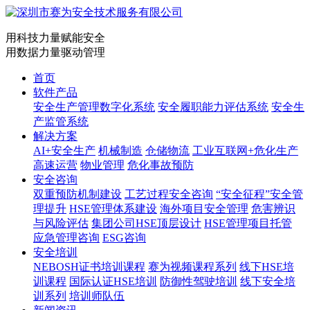
用科技力量赋能安全
用数据力量驱动管理
首页
软件产品
安全生产管理数字化系统
安全履职能力评估系统
安全生
产监管系统
解决方案
AI+安全生产
机械制造
仓储物流
工业互联网+危化生产
高速运营
物业管理
危化事故预防
安全咨询
双重预防机制建设
工艺过程安全咨询
“安全征程”安全管
理提升
HSE管理体系建设
海外项目安全管理
危害辨识
与风险评估
集团公司HSE顶层设计
HSE管理项目托管
应急管理咨询
ESG咨询
安全培训
NEBOSH证书培训课程
赛为视频课程系列
线下HSE培
训课程
国际认证HSE培训
防御性驾驶培训
线下安全培
训系列
培训师队伍