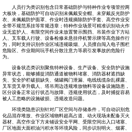
人员行为类识别包含日常基础防护与特种作业专项管控两
大板块，基础防护可自动识别未佩戴安全帽、未穿戴反光防护
衣、未佩戴防护面罩、作业时违规摘除防护手套、高空作业安
全带不规范系挂等常规违章；特种作业场景可精准识别动火作
业无监护人、有限空间作业未放置警示围挡、吊装作业下方站
人、叉车载人行驶、设备检修未悬挂停机警示牌等高危操作行
为，同时支持识别作业区域违规吸烟、人员擅自闯入电子围栏
危险区、作业期间玩手机分散注意力等易引发事故的危险行
为。
设备状态类识别聚焦特种设备、生产设备、安全防护设施
异常状态，能够捕捉消防通道被物料堵塞、消防器材遮挡缺
失、安全护栏破损缺失、储罐阀门泄漏、电线线缆杂乱裸露、
叉车货叉举升载人、塔吊周边违规堆放物料等设备设施隐患，
区分设备正常运行状态与故障、违规使用状态，及时捕捉容易
被人工忽略的设施破损、违规改造问题。
环境类隐患识别针对厂区空间与存储条件，可自动识别危
化品混存堆放、作业区域物料超高占道、动火现场未配备灭火
器材、高空作业下方未铺设安全平网、受限空间出入口堵塞、
厂区地面大面积油污积水等环境风险，同步识别明火、烟雾、