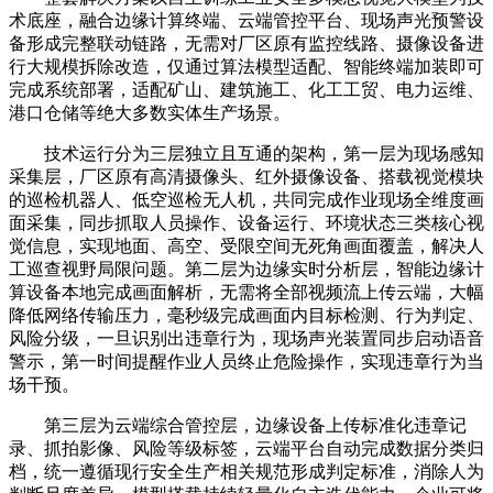
术底座，融合边缘计算终端、云端管控平台、现场声光预警设
备形成完整联动链路，无需对厂区原有监控线路、摄像设备进
行大规模拆除改造，仅通过算法模型适配、智能终端加装即可
完成系统部署，适配矿山、建筑施工、化工工贸、电力运维、
港口仓储等绝大多数实体生产场景。
技术运行分为三层独立且互通的架构，第一层为现场感知
采集层，厂区原有高清摄像头、红外摄像设备、搭载视觉模块
的巡检机器人、低空巡检无人机，共同完成作业现场全维度画
面采集，同步抓取人员操作、设备运行、环境状态三类核心视
觉信息，实现地面、高空、受限空间无死角画面覆盖，解决人
工巡查视野局限问题。第二层为边缘实时分析层，智能边缘计
算设备本地完成画面解析，无需将全部视频流上传云端，大幅
降低网络传输压力，毫秒级完成画面内目标检测、行为判定、
风险分级，一旦识别出违章行为，现场声光装置同步启动语音
警示，第一时间提醒作业人员终止危险操作，实现违章行为当
场干预。
第三层为云端综合管控层，边缘设备上传标准化违章记
录、抓拍影像、风险等级标签，云端平台自动完成数据分类归
档，统一遵循现行安全生产相关规范形成判定标准，消除人为