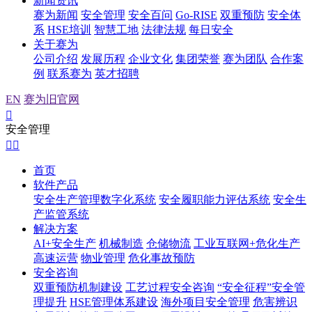
新闻资讯
赛为新闻
安全管理
安全百问
Go-RISE
双重预防
安全体
系
HSE培训
智慧工地
法律法规
每日安全
关于赛为
公司介绍
发展历程
企业文化
集团荣誉
赛为团队
合作案
例
联系赛为
英才招聘
EN
赛为旧官网

安全管理


首页
软件产品
安全生产管理数字化系统
安全履职能力评估系统
安全生
产监管系统
解决方案
AI+安全生产
机械制造
仓储物流
工业互联网+危化生产
高速运营
物业管理
危化事故预防
安全咨询
双重预防机制建设
工艺过程安全咨询
“安全征程”安全管
理提升
HSE管理体系建设
海外项目安全管理
危害辨识