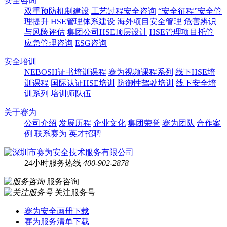
安全咨询
双重预防机制建设
工艺过程安全咨询
“安全征程”安全管
理提升
HSE管理体系建设
海外项目安全管理
危害辨识
与风险评估
集团公司HSE顶层设计
HSE管理项目托管
应急管理咨询
ESG咨询
安全培训
NEBOSH证书培训课程
赛为视频课程系列
线下HSE培
训课程
国际认证HSE培训
防御性驾驶培训
线下安全培
训系列
培训师队伍
关于赛为
公司介绍
发展历程
企业文化
集团荣誉
赛为团队
合作案
例
联系赛为
英才招聘
24小时服务热线
400-902-2878
服务咨询
关注服务号
赛为安全画册下载
赛为服务清单下载