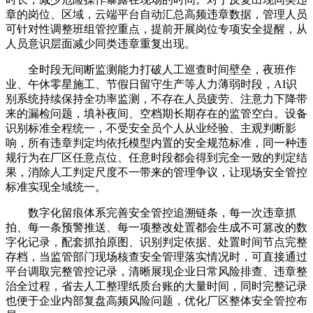
章的岗位、区域，云端平台自动汇总高频违章数据，管理人员
可针对性调整班组管控重点，提前开展岗位专项安全提醒，从
人员意识层面减少同类违章重复出现。
全时段无间断监测能力打破人工巡查时间壁垒，夜班作
业、午休零星施工、节假日留守生产等人力薄弱时段，AI识
别系统持续保持全功率监测，不存在人员疲劳、注意力下降带
来的漏检问题，填补夜间、空档期长期存在的监管空白。设备
识别标准全程统一，不受安全员个人从业经验、主观判断影
响，所有违章判定均依托模型内置的安全规范标准，同一种违
规行为在厂区任意点位、任意时段都会得到完全一致的判定结
果，消除人工判定尺度不一带来的管理争议，让现场安全管控
标准实现全域统一。
数字化留痕体系完善安全管控追溯链条，每一次违章抓
拍、每一条预警推送、每一项整改处置都会生成不可篡改的数
字化记录，配套抓拍原图、识别判定依据、处置时间节点完整
存档，当监管部门现场核查安全管理落实情况时，可直接通过
平台调取完整管控记录，清晰展现企业日常风险排查、违章整
治全过程，省去人工整理纸质台账的大量时间，同时完整记录
也便于企业内部复盘高频风险问题，优化厂区整体安全管控布