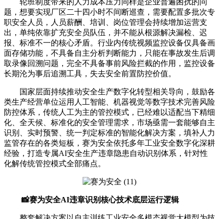
轮班制度带来的人力成本压力同样是企业普遍困扰的问
题，想要实现厂区二十四小时不间断巡查，需要配置多批次专
职安全人员，人员薪酬、培训、岗位管理会持续增加运营支
出，单纯依靠扩充安全员队伍，并不能从根源解决漏检、迟
报、标准不一的核心矛盾。行业内传统视频监控设备仅具备画
面存储功能，不具备自主分析判断能力，只能在事故发生后调
取录像回溯问题，完全不具备事前风险拦截的作用，监控设备
长期沦为事后追溯工具，失去安全前置防控价值。
国家层面持续推动安全生产数字化转型相关导向，鼓励各
类生产经营单位运用人工智能、机器视觉等数字技术完善风险
防控体系，传统人工为主的管控模式，已经难以适配当下精细
化、全天候、标准化的安全管理需求，市场亟需一套能够自主
识别、实时预警、统一判定标准的智能化解决方案，填补人力
监管存在的各类短板，赛为安全依托多年工业安全数字化深耕
经验，打造专属AI安全生产违章隐患自动识别体系，针对性
化解传统管控模式
全部痛点。
📸赛为安全AI违章识别核心技术底层运行逻辑
整套解决方案以自主训练工业安全多模态视觉大模型为技