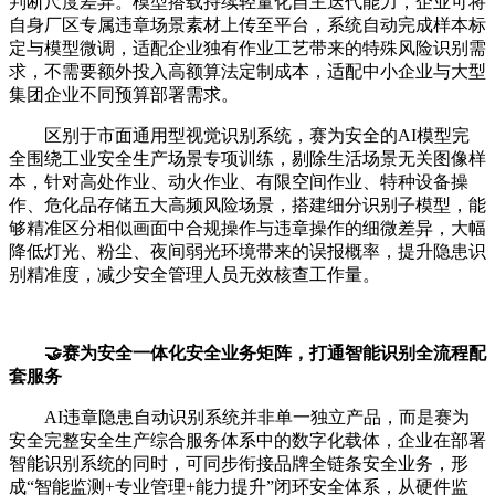
判断尺度差异。模型搭载持续轻量化自主迭代能力，企业可将
自身厂区专属违章场景素材上传至平台，系统自动完成样本标
定与模型微调，适配企业独有作业工艺带来的特殊风险识别需
求，不需要额外投入高额算法定制成本，适配中小企业与大型
集团企业不同预算部署需求。
区别于市面通用型视觉识别系统，赛为安全的AI模型完
全围绕工业安全生产场景专项训练，剔除生活场景无关图像样
本，针对高处作业、动火作业、有限空间作业、特种设备操
作、危化品存储五大高频风险场景，搭建细分识别子模型，能
够精准区分相似画面中合规操作与违章操作的细微差异，大幅
降低灯光、粉尘、夜间弱光环境带来的误报概率，提升隐患识
别精准度，减少安全管理人员无效核查工作量。
🤝赛为安全一体化安全业务矩阵，打通智能识别全流程配
套服务
AI违章隐患自动识别系统并非单一独立产品，而是赛为
安全完整安全生产综合服务体系中的数字化载体，企业在部署
智能识别系统的同时，可同步衔接品牌全链条安全业务，形
成“智能监测+专业管理+能力提升”闭环安全体系，从硬件监