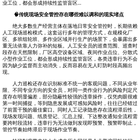
业工位，都会形成持续性监管盲区...
🧠传统现场安全管控存在哪些难以调和的现实堵点
绝大多数生产经营主体在落地日常安全管控时，长期依赖
人工现场巡检模式，这套运行多年的管理方式，在规模化厂
区、多班组轮班、多作业区域并行生产的场景下，会暴露出多
重无法依靠人力弥补的短板。人工安全员的巡查范围、巡查时
段存在天然限制，厂区高空设备区域、夜间作业点位、分散式
小型作业工位，都会形成持续性监管盲区，各类违章行为不会
因为缺少监督而主动消失，反而容易在无人盯防时段高频出
现。
人力巡检还存在识别标准不统一的客观问题，不同从业年
限、不同专业方向的安全员，对同一类作业行为的风险判定尺
度存在明显偏差，部分隐蔽性较强的违章操作，仅凭肉眼很难
第一时间捕捉，等到隐患发展成可感知风险时，往往已经错过
了前置干预的最佳窗口。同时人工记录隐患存在流程滞后性，
现场发现问题、纸质登记、汇总上报、下达整改通知全流程需
要跨时段流转，违章行为无法做到发现即预警、预警即制止，
管控节奏始终滞后于现场作业节奏。