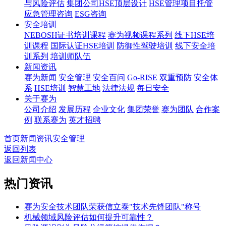
与风险评估
集团公司HSE顶层设计
HSE管理项目托管
应急管理咨询
ESG咨询
安全培训
NEBOSH证书培训课程
赛为视频课程系列
线下HSE培
训课程
国际认证HSE培训
防御性驾驶培训
线下安全培
训系列
培训师队伍
新闻资讯
赛为新闻
安全管理
安全百问
Go-RISE
双重预防
安全体
系
HSE培训
智慧工地
法律法规
每日安全
关于赛为
公司介绍
发展历程
企业文化
集团荣誉
赛为团队
合作案
例
联系赛为
英才招聘
首页
新闻资讯
安全管理
返回列表
返回新闻中心
热门资讯
赛为安全技术团队荣获信立泰"技术先锋团队"称号
机械领域风险评估如何提升可靠性？