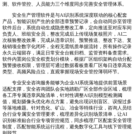
测、软件管控、人员能力三个维度同步完善安全管理体系。
安全生产管理软件是与AI识别系统深度联动的核心配套
产品，智能识别产生的全部违章预警记录，会自动同步至管理
软件后台，系统自动生成隐患整改工单，定向推送至对应车间
负责人、班组安全员，整改完成后上传现场复核照片，AI二
次核验整改效果，完成从违章识别、预警推送、整改下达、复
核销项全数字化闭环，全程无需纸质单据流转，所有操作记录
永久云端留存，满足日常安全台账归档、监管资料备查需求。
软件内置岗位安全权责划分模块，根据厂区组织架构自动分配
预警接收权限，管理层可通过数据看板查看厂区每日违章高发
类型、高频风险点位，直观掌握现场安全管控薄弱环节。
专业安全咨询服务能够为企业AI系统落地提供前置场景
适配支撑，安全咨询团队会实地踏勘厂区全部作业区域，梳理
各工序专属违章风险清单，针对性调整AI识别模型检测阈
值，规划摄像头优化布点方案，避免出现识别盲区、误报过多
等落地难题。针对危化、矿山、冶金等特殊行业，咨询人员结
合行业专属安全管理要求，梳理差异化识别场景清单，让AI
识别标准贴合行业专项管控规范，同步梳理厂区配套安全管理
制度，匹配智能系统运行流程，避免数字化工具与线下管理规
则脱节。